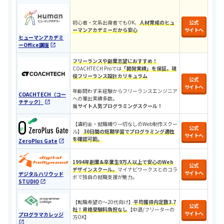
初心者・文系出身者でもOK、
人材育成のヒュ
公式
ーマンアカデミーだから安心
サイトへ
ヒューマンアカデミ
ーOffice講座
フリーランスや副業志望におすすめ！
COACHTECH Proでは
「開発実績」を保証。現
役フリーランス設計カリキュラ
ム
公式
サイトへ
年齢問わず未経験からフリーランスエンジニア
COACHTECH（コー
への輩出実績多数。
チテック）
当サイト人気プログラミングスクール！
【違約金・就職縛り一切なしのWeb制作スクー
公式
ル】
30日間の短期学習でプログラミング適性
サイトへ
を確認可能。
ZeroPlus Gate
1994年創業&卒業生9万人以上で安心のWeb
公式
デザインスクール。
マイナビワークスとのコラ
サイトへ
デジタルハリウッド
ボで独自の就職支援が魅力。
STUDIO
​​【転職希望の〜20代向け】
平均獲得内定数3.7
公式
社！
資格受験料負担なし
【中退/
フリーターの
サイトへ
プログラマカレッジ
方OK
】