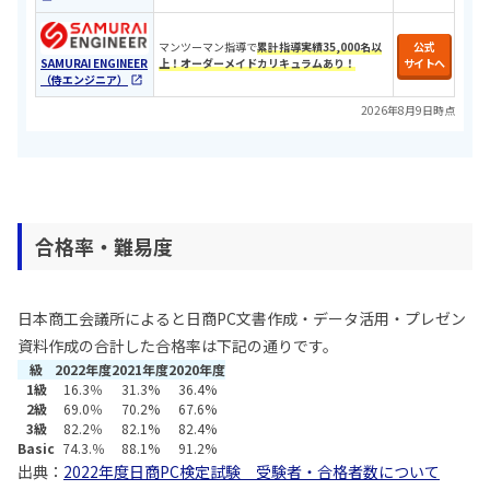
マンツーマン指導で
累計指導実績35,000名以
公式
SAMURAI ENGINEER
上！オーダーメイドカリキュラムあり！
サイトへ
（侍エンジニア）
2026年8月9日時点
合格率・難易度
日本商工会議所によると日商PC文書作成・データ活用・プレゼン
資料作成の合計した合格率は下記の通りです。
級
2022年度
2021年度
2020年度
1級
16.3％
31.3%
36.4%
2級
69.0％
70.2%
67.6%
3級
82.2％
82.1%
82.4%
Basic
74.3.％
88.1%
91.2%
出典：
2022年度日商PC検定試験 受験者・合格者数について