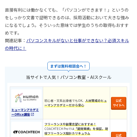
直接有利には働かなくても、「パソコンができます！」というの
をしっかり文書で証明できるのは、採用活動において大きな強み
になるでしょう。そういった意味では学生のうちの取得もおすす
めです。
関連記事：
パソコンスキルがないと仕事ができない？必須スキル
の時代に！
まずは無料相談会へ！
当サイトで人気！パソコン教室・AIスクール
初心者・文系出身者でもOK、
人材育成のヒュ
公式
ーマンアカデミーだから安心
サイトへ
ヒューマンアカデミ
ーOffice講座
フリーランスや副業志望におすすめ！
COACHTECH Proでは
「開発実績」を保証。現
役フリーランス設計カリキュラ
ム
公式