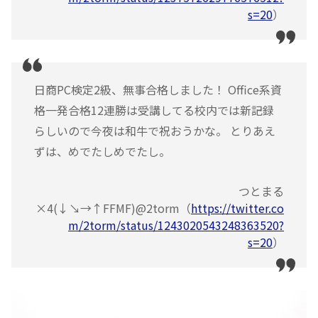
s=20
）
日商PC検定2級、無事合格しました！ Office系資
格一発合格12連勝は受講してる校内では新記録
らしいので今夜は和牛で祝おうかな。 とりあえ
ずは、めでたしめでたし。
つとまる
×4(↓↘︎→↑FFMF)@2torm（
https://twitter.co
m/2torm/status/1243020543248363520?
s=20
）