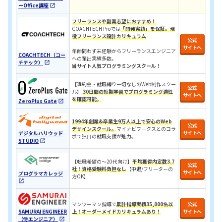
ーOffice講座
フリーランスや副業志望におすすめ！
COACHTECH Proでは
「開発実績」を保証。現
役フリーランス設計カリキュラ
ム
公式
サイトへ
年齢問わず未経験からフリーランスエンジニア
COACHTECH（コー
への輩出実績多数。
チテック）
当サイト人気プログラミングスクール！
【違約金・就職縛り一切なしのWeb制作スクー
公式
ル】
30日間の短期学習でプログラミング適性
サイトへ
を確認可能。
ZeroPlus Gate
1994年創業&卒業生9万人以上で安心のWeb
公式
デザインスクール。
マイナビワークスとのコラ
サイトへ
デジタルハリウッド
ボで独自の就職支援が魅力。
STUDIO
​​【転職希望の〜20代向け】
平均獲得内定数3.7
公式
社！
資格受験料負担なし
【中退/
フリーターの
サイトへ
プログラマカレッジ
方OK
】
マンツーマン指導で
累計指導実績35,000名以
公式
SAMURAI ENGINEER
上！オーダーメイドカリキュラムあり！
サイトへ
（侍エンジニア）