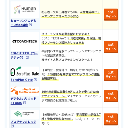
初心者・文系出身者でもOK、
人材育成のヒュ
公式
ーマンアカデミーだから安心
サイトへ
ヒューマンアカデミ
ーOffice講座
フリーランスや副業志望におすすめ！
COACHTECH Proでは
「開発実績」を保証。現
役フリーランス設計カリキュラ
ム
公式
サイトへ
年齢問わず未経験からフリーランスエンジニア
COACHTECH（コー
への輩出実績多数。
チテック）
当サイト人気プログラミングスクール！
【違約金・就職縛り一切なしのWeb制作スクー
公式
ル】
30日間の短期学習でプログラミング適性
サイトへ
を確認可能。
ZeroPlus Gate
1994年創業&卒業生9万人以上で安心のWeb
公式
デザインスクール。
マイナビワークスとのコラ
サイトへ
デジタルハリウッド
ボで独自の就職支援が魅力。
STUDIO
​​【転職希望の〜20代向け】
平均獲得内定数3.7
公式
社！
資格受験料負担なし
【中退/
フリーターの
サイトへ
プログラマカレッジ
方OK
】