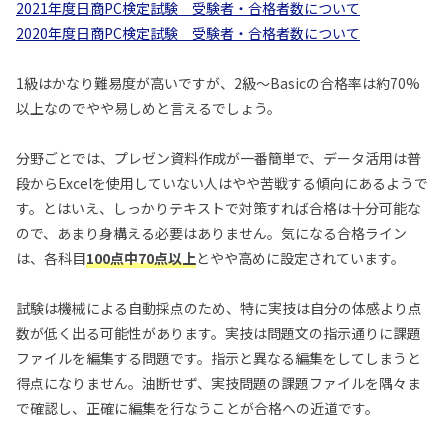
2021年度日商PC検定試験 受験者・合格者数について
2020年度日商PC検定試験 受験者・合格者数について
1級はかなり難易度が高いですが、2級〜Basicの合格率は約70%
以上なのでやや易しめと言えるでしょう。
分野ごとでは、プレゼン資料作成が一番簡単で、データ活用は普
段からExcelを使用していない人はやや苦戦する傾向にあるようで
す。とはいえ、しっかりテキストで対策すれば合格は十分可能な
ので、あまり身構える必要はありません。気になる合格ライン
は、各科目
100点中70点以上
とやや高めに設定されています。
試験は機械による自動採点のため、特に実技は自分の体感より点
数が低く出る可能性があります。実技は問題文の指示通りに課題
ファイルを編集する問題です。指示と異なる編集をしてしまうと
得点になりません。油断せず、実技問題の課題ファイルを隅々ま
で確認し、正確に編集を行なうことが合格への近道です。