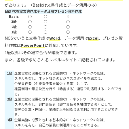
があります。（Basicは文書作成とデータ活用のみ）
日商PC検定
文書作成
データ活用
プレゼン資料作成
Basic
○
○
×
3級
○
○
○
2級
○
○
○
1級
○
○
○
MOSでいうと文書作成は
Word
、データ活用は
Excel
、プレゼン資
料作成は
PowerPoint
に対応しています。
1級以外はその場で合否が確認できます。
また、各級で求められるレベルはサイトに記載されています。
1級
企業実務に必要とされる実践的なIT・ネットワークの知識、
スキルを有し、ネット社会のビジネススタイルを踏まえ、
企業責任者（企業責任者を補佐する者）として、
経営判断や意思決定を行う（助言する）過程で利活用することができ
る。
2級
企業実務に必要とされる実践的なIT・ネットワークの知識、
スキルを有し、部門責任者（部門責任者を補佐する者）として、
業務の効率・円滑化、業績向上を図るうえで利活用することができ
る。
3級
企業実務に必要とされる基本的なIT・ネットワークの知識、
スキルを有し、自己の業務に利活用することができる。