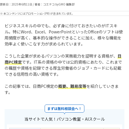
更新日：
2025年6月11日
/
著者：コエテコ byGMO 編集部
※ 本コンテンツにはプロモーション（PR）が含まれています。
ビジネススキルの中でも、必ず身に付けておきたいのがITスキ
ル。特にWord、Excel、PowerPointといったOfficeのソフトは使
用頻度が高く、基本的な操作ができることに加え、様々な機能を
効率よく使いこなす力が求められています。
こうした企業が求めるパソコンの実務能力を証明する資格が、
日
商PC検定
です。IT系の資格の中では公的資格にあたり、これまで
の職歴や資格を記録できる厚生労働省のジョブ・カードにも記載
できる信用性の高い資格です。
この記事では、日商PC検定の
概要、難易度等
を紹介していきま
す。
まずは無料相談会へ！
当サイトで人気！パソコン教室・AIスクール