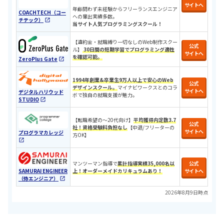
サイトへ
年齢問わず未経験からフリーランスエンジニア
COACHTECH（コー
への輩出実績多数。
チテック）
当サイト人気プログラミングスクール！
【違約金・就職縛り一切なしのWeb制作スクー
公式
ル】
30日間の短期学習でプログラミング適性
サイトへ
を確認可能。
ZeroPlus Gate
1994年創業&卒業生9万人以上で安心のWeb
公式
デザインスクール。
マイナビワークスとのコラ
サイトへ
デジタルハリウッド
ボで独自の就職支援が魅力。
STUDIO
​​【転職希望の〜20代向け】
平均獲得内定数3.7
公式
社！
資格受験料負担なし
【中退/
フリーターの
サイトへ
プログラマカレッジ
方OK
】
マンツーマン指導で
累計指導実績35,000名以
公式
SAMURAI ENGINEER
上！オーダーメイドカリキュラムあり！
サイトへ
（侍エンジニア）
2026年8月9日時点