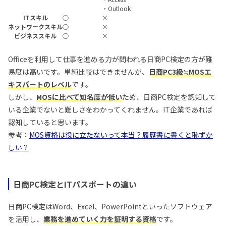
・Outlook
ITスキル
○
×
ネットワークスキル
○
×
ビジネススキル
○
×
Officeを利用して仕事を進める力が問われる日商PC検定の方が難
易度は高いです。単純比較はできませんが、
日商PC3級≒MOSエ
キスパートのレベル
です。
しかし、
MOSに比べて知名度が低い
ため、日商PC検定を認知して
いる企業でないと難しさをわかってくれません。IT企業であれば
認知していると思います。
参考：
MOS資格は役に立たないって本当？履歴書に書くと恥ずか
しい？
日商PC検定とITパスポートの違い
日商PC検定はWord、Excel、PowerPointといったソフトウェア
を活用し、
業務を進めていく力を証明する資格
です。