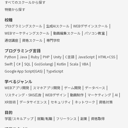
すべてのスクールから探す
特徴から探す
校種
プログラミングスクール
生成AIスクール
WEBデザインスクール
WEBマーケティングスクール
動画編集スクール
パソコン教室
通信講座
資格スクール
専門学校
プログラミング言語
Python
Java
Ruby
PHP
Unity
C言語
JavaScript
HTML+CSS
Swift
C#
SQL
Go(Golang)
Kotlin
Scala
VBA
Google App Script(GAS)
TypeScript
学べるジャンル
WEBアプリ開発
スマホアプリ開発
ゲーム開発
データベース
リスティング・SNS広告
WEBデザイン
動画制作
マーケティング
AI
XR技術
データサイエンス
セキュリティ
ネットワーク
資格対策
目的
学習/スキルアップ
就職/転職
フリーランス
副業
資格取得