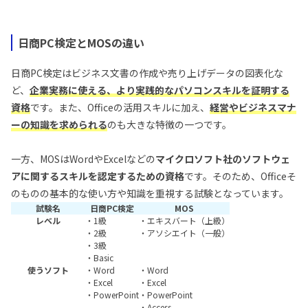
日商PC検定とMOSの違い
日商PC検定はビジネス文書の作成や売り上げデータの図表化な
ど、
企業実務に使える、より実践的なパソコンスキルを証明する
資格
です。また、Officeの活用スキルに加え、
経営やビジネスマナ
ーの知識を求められる
のも大きな特徴の一つです。
一方、MOSはWordやExcelなどの
マイクロソフト社のソフトウェ
アに関するスキルを認定するための資格
です。そのため、Officeそ
のものの基本的な使い方や知識を重視する試験となっています。
試験名
日商PC検定
MOS
レベル
・1級
・エキスバート（上級）
・2級
・アソシエイト（一般）
・3級
・Basic
使うソフト
・Word
・Word
・Excel
・Excel
・PowerPoint
・PowerPoint
・Access