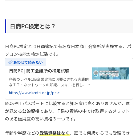
日商PC検定とは？
日商PC検定とは日商簿記で有名な日本商工会議所が実施する、パ
ソコン技能の検定試験です。
あわせて読みたい
日商PC | 商工会議所の検定試験
各級のレベル1級企業実務に必要とされる実践的
なＩＴ・ネットワークの知識、スキルを有し、ネ
ット社会のビジネススタイルを踏まえ、企業責任
https://www.kentei.ne.jp/pc >
者（企業責任者を補佐する者）として、経営判断
や意...
MOSやITパスポートに比較すると知名度は高くありませんが、国
が認める
公的資格
であり、IT系の資格の中では取得するメリット
のある信用度の高い資格の一つです。
年齢や学歴などの
受験資格はなく
、誰でも何級からでも受験でき