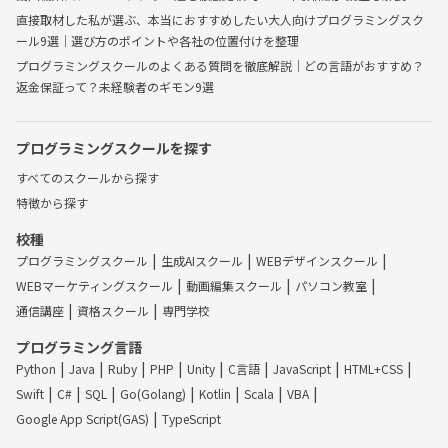
直接取材した私が選ぶ、本当におすすめしたい大人向けプログラミングスク
ール9選｜選び方のポイントや各社の位置付けを整理
プログラミングスクールのよくある質問を徹底解説｜どの言語がおすすめ？
返金保証って？未経験者のギモン9選
プログラミングスクールを探す
すべてのスクールから探す
特徴から探す
校種
プログラミングスクール
生成AIスクール
WEBデザインスクール
WEBマーケティングスクール
動画編集スクール
パソコン教室
通信講座
資格スクール
専門学校
プログラミング言語
Python
Java
Ruby
PHP
Unity
C言語
JavaScript
HTML+CSS
Swift
C#
SQL
Go(Golang)
Kotlin
Scala
VBA
Google App Script(GAS)
TypeScript