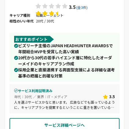
3.5
(全3件)
キャリア種別
転職エージェント
相性のいい年代
20代 / 30代
おすすめポイント
ビズリーチ主催のJAPAN HEADHUNTER AWARDSで
年間総合MVPを受賞した高い実績
20代から30代の若手ハイエンド層に特化したオーダ
ーメイドのキャリアプラン作成
採用企業と直接連携する両面型支援による詳細な選考
基準の把握と的確な対策
サービス利用証明済み
3.5
年代：30代 ／ 業界：IT・メディア
人を選ぶサービスかなと思います。 広告などでも謳っているよう
に、キャリアプランを提案するということに重きを置いている印
象です。 キャリアプランを整理したい人、市場価値を確かめたい
人などにお勧めです。 気軽な気持ちで利用したい、社会人経験が
浅いなどの方は、他のサービスの方が利用しやすいかなと思いま
サービス詳細ページへ
す。