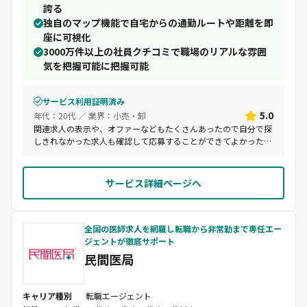
誇る
独自のマップ機能で自宅からの通勤ルートや距離を即
座に可視化
3000万件以上の社員クチコミで職場のリアルな雰囲
気を把握可能に把握可能
サービス利用証明済み
5.0
年代：20代 ／ 業界：小売・卸
関連求人の表示や、オファーなどもたくさんあったので自分で探
しきれなかった求人も確認して応募することができてよかったで
す。 チャット機能があることも、複数の企業に並行して応募する
関係上で連絡の確認がしやすくて漏れなく迅速に対応することが
できて助かりました。また選考中は原則サービス外のLINEなどで
サービス詳細ページへ
のやりとりが禁止されているので、最近増えてきた怪しい求人へ
の防止策としても良いかと思います。
全国の医師求人を網羅し転職から非常勤まで専任エー
ジェントが徹底サポート
民間医局
キャリア種別
転職エージェント