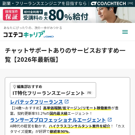
あなたにぴったりの、次の一歩がみつかる
チャットサポートありのサービスおすすめ一
覧【2026年最新版】
編集部おすすめ
IT特化フリーランスエージェント
PR
レバテックフリーランス
​【24歳〜おすすめ】​
高単価報酬/低マージン/リモート
稼働案件
が豊
富。契約更新率93.2%の
国内最大級
エージェント！
ランサーズプロフェッショナルエージェント
AI時代の経営を動かす、
ハイクラスコンサルタント案件を紹介
！​「​カス
タマイズ提案」が好評で
継続率90%
。