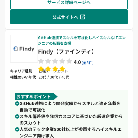
サービス詳細ページへ
公式サイトへ
GitHub連携でスキルを可視化しハイスキルなITエン
ジニアの転職を支援
Findy（ファインディ）
4.0
(全3件)
キャリア種別
転職エージェント
相性のいい年代
20代 / 30代 / 40代
おすすめポイント
GitHub連携により開発実績からスキルと適正年収を
自動で可視化
スキル偏差値や発信力スコアに基づいた厳選企業から
のスカウト
人気のテック企業800社以上が参画するハイスキルエ
ンジニア向け求人