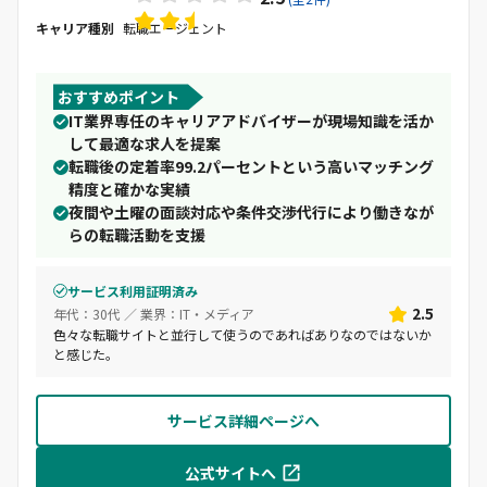
キャリア種別
転職エージェント
おすすめポイント
IT業界専任のキャリアアドバイザーが現場知識を活か
して最適な求人を提案
転職後の定着率99.2パーセントという高いマッチング
精度と確かな実績
夜間や土曜の面談対応や条件交渉代行により働きなが
らの転職活動を支援
サービス利用証明済み
2.5
年代：30代 ／ 業界：IT・メディア
色々な転職サイトと並行して使うのであればありなのではないか
と感じた。
サービス詳細ページへ
公式サイトへ