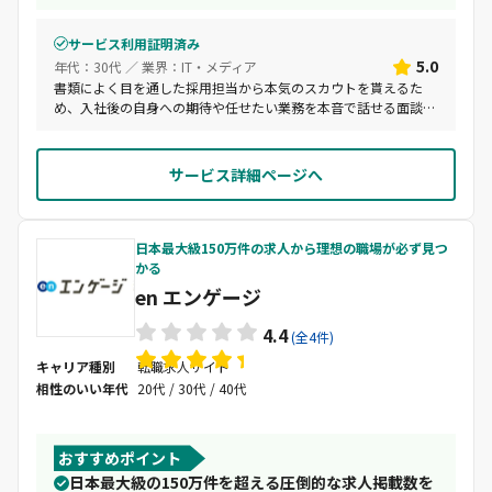
サービス利用証明済み
5.0
年代：30代 ／ 業界：IT・メディア
書類によく目を通した採用担当から本気のスカウトを貰えるた
め、入社後の自身への期待や任せたい業務を本音で話せる面談が
できていると実感する。成長ベンチャーで自分を試したい、経験
を積みたい転職希望者には、非常に良いサービスだと思う。
サービス詳細ページへ
日本最大級150万件の求人から理想の職場が必ず見つ
かる
en エンゲージ
4.4
(全4件)
キャリア種別
転職求人サイト
相性のいい年代
20代 / 30代 / 40代
おすすめポイント
日本最大級の150万件を超える圧倒的な求人掲載数を