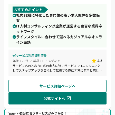
おすすめポイント
社内SE職に特化した専門性の高い求人案件を多数保
有
IT人材コンサルティング企業が運営する豊富な業界ネ
ットワーク
ライフスタイルに合わせて選べるカジュアルなオンラ
イン面談
サービス利用証明済み
4.5
年代：20代 ／ 業界：IT・メディア
サービス名のとおりIT系の求人に強いサービスでITエンジニアと
してステップアップを目指して転職する際に非常に有用と感じ
た。エージェントさんも業界知識を豊富に持っており、お互い目
線を揃えて転職活動することができた。
サービス詳細ページへ
公式サイトへ
自分に合うサービスがみつかる！
簡単1分