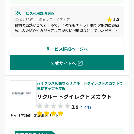
サービス利用証明済み
3.5
年代：30代 ／ 業界：IT・メディア
最初の面談がとても丁寧で、その後もチャット欄で定期的にお勧
め求人の紹介やカジュアル面談の状況確認などしていただき、好
印象を持っています。 面接対策、書類対策、コーディング試験対
策や、選考を受けた人からの対策アドバイスなどを共有していた
だけるともっといいと思います。
サービス詳細ページへ
公式サイトへ
ハイクラス転職ならリクルートダイレクトスカウトで
年収アップを実現
リクルートダイレクトスカウト
3.9
(全4件)
キャリア種別
転職求人サイト