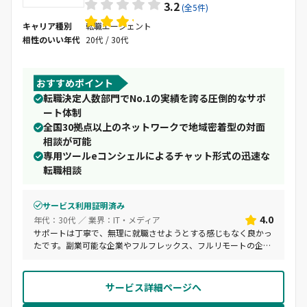
3.2
(全5件)
キャリア種別
転職エージェント
相性のいい年代
20代 / 30代
おすすめポイント
転職決定人数部門でNo.1の実績を誇る圧倒的なサポ
ート体制
全国30拠点以上のネットワークで地域密着型の対面
相談が可能
専用ツールeコンシェルによるチャット形式の迅速な
転職相談
サービス利用証明済み
4.0
年代：30代 ／ 業界：IT・メディア
サポートは丁寧で、無理に就職させようとする感じもなく良かっ
たです。副業可能な企業やフルフレックス、フルリモートの企業
を絞り込めるといいです。
サービス詳細ページへ