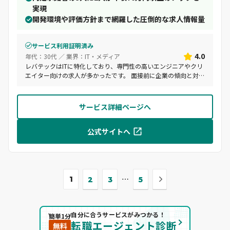
実現
開発環境や評価方針まで網羅した圧倒的な求人情報量
サービス利用証明済み
4.0
年代：30代 ／ 業界：IT・メディア
レバテックはITに特化しており、専門性の高いエンジニアやクリ
エイター向けの求人が多かったです。 面接前に企業の傾向と対策
を行ってくれるので、面接に自信がない方にもおすすめですの
で、機会があれば一度利用してみてください。 ■レバテックの
利用背景 IT業界でSESで10年近く働いておりできることが増えた
サービス詳細ページへ
反面、責任も増えていくが下請けの下流工程メインの会社だった
ので毎年の昇給少なく給料への不満、将来への不安が生まれたた
公式サイトへ
め転職を決意した。 そこで給料UPだけでなくキャリアアップも
視野に入れていたため、IT企業を中心とした転職エージェントを
利用した方が自分に合った仕事がもらえる可能性が高いと思い利
用を開始した。 初めての転職だったので自分が調査した内容と
実際との乖離が起きることに不安を感じたため、興味がある企業
次
の実態を転職エージェントに確認する道を選んだ。 ・サポート
1
⋯
2
3
5
の
体制（メールやチャットサポート）が充実してる →迅速なレス
ポンスで、丁寧なサポートが受けられる。（メールやチャットで
ペ
の対応が早く、質問や相談に対して適切な回答が得られる。）
ー
自分に合うサービスがみつかる！
簡単1分
ジ
転職エージェント診断
無料
へ