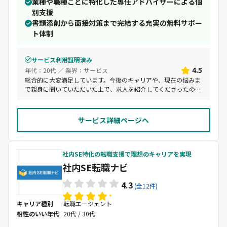
業種や職種ごとに特化した専任アドバイザーによる個
別支援
書類添削から面接対策まで完結する充実の無料サポー
ト体制
サービス利用証明済み
4.5
年代：20代 ／ 業界：サービス
総合的に大変満足しています。今後のキャリアや、現在の悩みま
で親身に聞いていただいた上で、求人を紹介してくださったの
で、どの案件も自身の希望に沿った魅力的なものでした。私の希
望条件や質問が多く迷惑をかけてしまったかと思いますが、いつ
でもスピーディに対応いただき助けられました。
サービス詳細ページへ
社内SE特化の転職支援で理想のキャリアを実現
社内SE転職ナビ
4.3
(全12件)
キャリア種別
転職エージェント
相性のいい年代
20代 / 30代