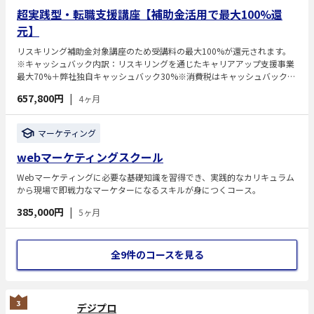
超実践型・転職支援講座【補助金活用で最大100%還
元】
リスキリング補助金対象講座のため受講料の最大100%が還元されます。
※キャッシュバック内訳：リスキリングを通じたキャリアアップ支援事業
最大70%＋弊社独自キャッシュバック30%※消費税はキャッシュバック対
象外です。Webマーケティングの実務で使えるスキルを学びながら、未経
657,800円
|
4ヶ月
験からの転職や案件獲得を目指す講座です。SEO実践講座とWeb広告実務
講座、現場で使えるChatGPT講座を含む実践的なカリキュラムを含むカリ
キュラムにより、Webマーケティングの主要領域を体系的に学習できま
マーケティング
す。現役プロマーケターによる指導や実案件に近い学習を通じて、実践力
を身につけていきます。
webマーケティングスクール
Webマーケティングに必要な基礎知識を習得でき、実践的なカリキュラム
から現場で即戦力なマーケターになるスキルが身につくコース。
385,000円
|
5ヶ月
全9件のコースを見る
デジプロ