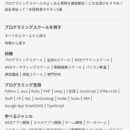
プログラミングスクールのよくある質問を徹底解説｜どの言語がおすすめ？
返金保証って？未経験者のギモン9選
プログラミングスクールを探す
すべてのスクールから探す
特徴から探す
校種
プログラミングスクール
生成AIスクール
WEBデザインスクール
WEBマーケティングスクール
動画編集スクール
パソコン教室
通信講座
資格スクール
専門学校
プログラミング言語
Python
Java
Ruby
PHP
Unity
C言語
JavaScript
HTML+CSS
Swift
C#
SQL
Go(Golang)
Kotlin
Scala
VBA
Google App Script(GAS)
TypeScript
学べるジャンル
WEBアプリ開発
スマホアプリ開発
ゲーム開発
データベース
リスティング・SNS広告
WEBデザイン
動画制作
マーケティング
AI