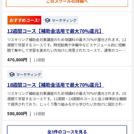
このスクールの詳細へ
おすすめコース!
マーケティング
12週間コース【補助金活用で最大70%還元】
リスキリング補助金対象講座のため受講料の最大70%が還元されます。12
週間で学習するコースです。時短勤務や休職中などスケジュール的に短期
間で集中して学習を進めたい方向けに用意されたコースで、通常のコース
に比べサポート期間が6週間短くその分受講料も安く設定されており、【1
470,800円
|
12週間
週間18時間】程度のお時間を確保できる方であれば、お得にWebマーケテ
ィングを習得していただけるようになっています。
マーケティング
18週間コース【補助金活用で最大70%還元】
リスキリング補助金対象講座のため受講料の最大70%が還元されます。18
週間で学習するコースです。12週間・24週間のコースと並ぶ標準的な期間
で提供されており、じっくり取り組みながら学びたい方向けに設計されて
います。Webマーケティングの基礎から実践までを体系的に学べるカリキ
580,800円
|
18週間
ュラムで、現役マーケター講師のサポートを受けながら学習可能です。
全3件のコースを見る