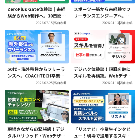
ZeroPlus Gate体験談｜未経
スポーツ一筋から未経験でフ
験からWeb制作へ。30日間で
リーランスエンジニアへ。CO
見つけた、自分らしい働き方
ACHTECH Proを通じて案件
2026.07.15
|
高山志帆
2026.04.13
|
高山志帆
参画を実現した学習プロセス
50代・海外移住からフリーラ
デジハク体験談！現職を軸に
ンスへ。COACHTECH卒業生
スキルを再構築。Webデザイ
が語る「案件参画までのリア
ンを学び広がった働き方の選
2026.02.25
|
高山志帆
2026.04.18
|
高山志帆
ル」と学びの価値
択肢
現場さながらの緊張感！デジ
「リスナビ」卒業生インタビ
タルハリウッド・Webデザイ
ュー！現場で通用するスキル