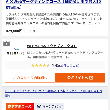
AI×Webマーケティングコース【補助金活用で最大10
0％還元】
リスキリング補助金対象講座のため受講料の最大100%が還元されます。
(消費税はキャッシュバック対象にはなりません)Webマーケターとして必
要な基礎知識と実践スキルの習得を目指す講座です。Webマーケティング
の全体像を理解しながら、実務を想定した学習に取り組めるカリキュラム
429,000円
|
6ヶ月
が特徴です。未経験からでも段階的に学べる構成で、Webマーケティング
分野での活躍を目指す方に対応しています。
WEBMARKS（ウェブマークス）
SEO×広告×AIが一度に学べるWebマーケティングスクー
ル。案件獲得まで徹底サポート。
★★★★★
4.45
(31件の口コミ)
このスクールの詳細へ
公式サイトへ
08/31まで！入会金3万円オフ＆豪華な11特典プレセント！8日間の全額保
証も
おすすめコース!
マーケティング