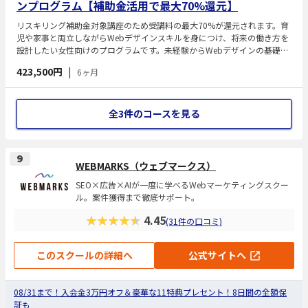
ンプログラム【補助金活用で最大70%還元】
リスキリング補助金対象講座のため受講料の最大70%が還元されます。育
児や家事と両立しながらWebデザインスキルを身につけ、将来の働き方を
設計したい女性向けのプログラムです。未経験からWebデザインの基礎を
学び、課題制作を通じて制作スキルを習得します。加えて、キャリアデザ
423,500円
|
6ヶ月
イン講座を通じて自己分析やライフスタイルに合わせた働き方の整理を行
い、自分に合ったキャリアの方向性を明確にします。学習とキャリア設計
を同時に進められる点が特徴です。
全3件のコースを見る
9
WEBMARKS（ウェブマークス）
SEO×広告×AIが一度に学べるWebマーケティングスクー
ル。案件獲得まで徹底サポート。
★★★★★
4.45
(31件の口コミ)
このスクールの詳細へ
公式サイトへ
08/31まで！入会金3万円オフ＆豪華な11特典プレセント！8日間の全額保
証も