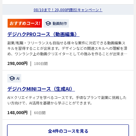
08/10まで！20,000円割引キャンペーン！
おすすめコース!
動画制作
デジハクPROコース（動画編集）
副業/転職・フリーランスも目指せる様々な案件に対応できる動画編集ス
キルを習得することが出来ます。デザインなどの関連スキルへの理解を深
め、ワンランク上の動画クリエイターとしての強みを作ることが出来ま
す。
298,000円
|
180日間
AI
デジハクMINIコース（生成AI）
AI×クリエイティブを学べるコースです。手頃なプランで副業に挑戦した
い方向けで、AI活用を基礎から学ぶことができます。
148,000円
|
60日間
全4件のコースを見る