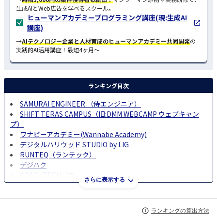
生成AIとWeb広告を学べるスクール。
ヒューマンアカデミープログラミング講座(現:生成AI
講座)
→
AIテクノロジー企業と人材育成のヒューマンアカデミー共同開発
の
実践的AI活用講座！最短4ヶ月〜
ランキング目次
SAMURAI ENGINEER （侍エンジニア）
SHIFT TERAS CAMPUS（旧:DMM WEBCAMP ウェブキャン
プ）
ワナビーアカデミー(Wannabe Academy)
デジタルハリウッド STUDIO by LIG
RUNTEQ（ランテック）
デジハク
COACHTECH（コーチテック）
さらに表示する
デジタルハリウッドSTUDIO
WEBMARKS（ウェブマークス）
studio US（スタジオアス）
ランキングの算出方法