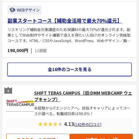
WEBデザイン
副業スタートコース【補助金活用で最大70%還元】
リスキリング補助金対象講座のため受講料の最大70%が還元されます。副
業としてWeb制作やサイト構築で収入を得たい人向けのオンライン完結型
コースです。HTML／CSSやJavaScript、WordPress、Webデザイン／画像
加工といった制作に必要な基礎技術を、未経験から段階的に習得。専属の
198,000円
|
12週間
現役エンジニア講師によるマンツーマン指導と、案件トライアルによる実
践経験で、スキマ時間を使って副業を始めたい人に最適な内容です。
全16件のコースを見る
SHIFT TERAS CAMPUS（旧:DMM WEBCAMP ウェ
ブキャンプ）
未経験からITエンジニアへ。目指すキャリアによってコー
スが選べる。転職成功率は98.8％！
★★★★★
4.13
(142件の口コミ)