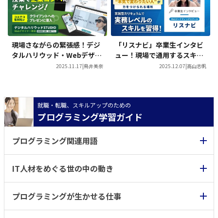
現場さながらの緊張感！デジ
「リスナビ」卒業生インタビ
タルハリウッド・Webデザイ
ュー！現場で通用するスキル
ナー専攻『超実践プラン』の
を実践型カリキュラムで習
2025.11.17
|
鳥井美奈
2025.12.07
|
高山志帆
授業に密着
得！
就職・転職、スキルアップのための
プログラミング学習ガイド
プログラミング関連用語
IT人材をめぐる世の中の動き
プログラミングが生かせる仕事