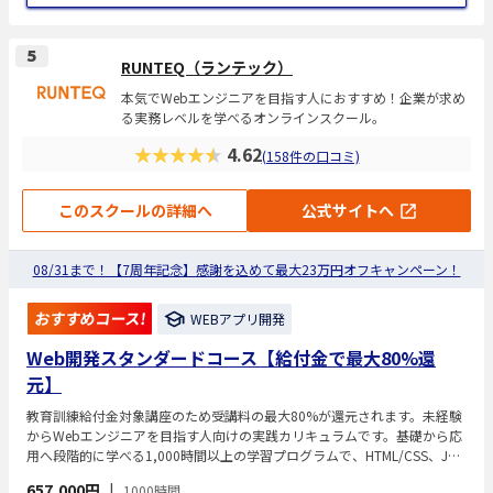
5
RUNTEQ（ランテック）
本気でWebエンジニアを目指す人におすすめ！企業が求め
る実務レベルを学べるオンラインスクール。
★★★★★
4.62
(158件の口コミ)
このスクールの詳細へ
公式サイトへ
08/31まで！【7周年記念】感謝を込めて最大23万円オフキャンペーン！
おすすめコース!
WEBアプリ開発
Web開発スタンダードコース【給付金で最大80%還
元】
教育訓練給付金対象講座のため受講料の最大80%が還元されます。未経験
からWebエンジニアを目指す人向けの実践カリキュラムです。基礎から応
用へ段階的に学べる1,000時間以上の学習プログラムで、HTML/CSS、Jav
aScript、Ruby／Ruby on Railsなどを使ったWebアプリ開発を習得しま
657,000円
|
1000時間