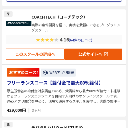
7
COACHTECH（コーチテック）
実際の案件開発を経て、実績を武器にできるプログラミン
グスクール
★★★★★
4.16
(64件の口コミ)
このスクールの詳細へ
公式サイトへ
おすすめコース!
WEBアプリ開発
フリーランスコース【給付金で最大80%給付】
厚生労働省の給付金対象講座のため、受講料から最大80%が給付！未経験
からフリーランスエンジニアを目指す人向けのオンラインスクールです。
Webアプリ開発を中心に、現場で通用するスキルを習得し、実際の案件開
発を通じて開発実績を積むことを目標としています。学習中は専属コーチ
429,000円
|
3ヶ月
との週次面談やチャットサポートがあり、自走力や問題解決力を伸ばせる
体制が整っています。受講は完全オンラインで進められ、現役エンジニア
講師が伴走しながらフリーランスとして必要な実践力を高めます。
8
デジタルハリウッドSTUDIO