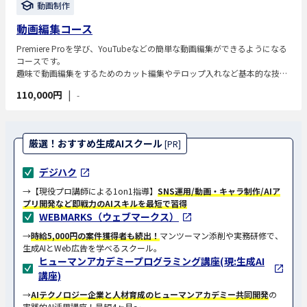
動画制作
動画編集コース
Premiere Proを学び、YouTubeなどの簡単な動画編集ができるようになる
コースです。
趣味で動画編集をするためのカット編集やテロップ入れなど基本的な技術
を学びます。
110,000円
|
-
厳選！おすすめ生成AIスクール
[PR]
デジハク
→【現役プロ講師による1on1指導】
SNS運用/動画・キャラ制作/AIア
プリ開発など即戦力のAIスキルを最短で習得
WEBMARKS（ウェブマークス）
→
時給5,000円の案件獲得者も続出！
マンツーマン添削や実務研修で、
生成AIとWeb広告を学べるスクール。
ヒューマンアカデミープログラミング講座(現:生成AI
講座)
→
AIテクノロジー企業と人材育成のヒューマンアカデミー共同開発
の
実践的AI活用講座！最短4ヶ月〜