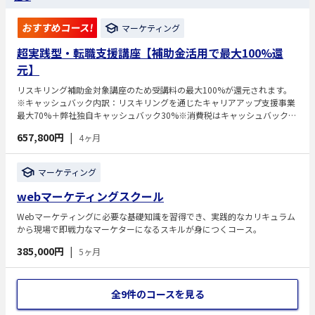
おすすめコース!
マーケティング
超実践型・転職支援講座【補助金活用で最大100%還
元】
リスキリング補助金対象講座のため受講料の最大100%が還元されます。
※キャッシュバック内訳：リスキリングを通じたキャリアアップ支援事業
最大70%＋弊社独自キャッシュバック30%※消費税はキャッシュバック対
象外です。Webマーケティングの実務で使えるスキルを学びながら、未経
657,800円
|
4ヶ月
験からの転職や案件獲得を目指す講座です。SEO実践講座とWeb広告実務
講座、現場で使えるChatGPT講座を含む実践的なカリキュラムを含むカリ
キュラムにより、Webマーケティングの主要領域を体系的に学習できま
マーケティング
す。現役プロマーケターによる指導や実案件に近い学習を通じて、実践力
を身につけていきます。
webマーケティングスクール
Webマーケティングに必要な基礎知識を習得でき、実践的なカリキュラム
から現場で即戦力なマーケターになるスキルが身につくコース。
385,000円
|
5ヶ月
全9件のコースを見る