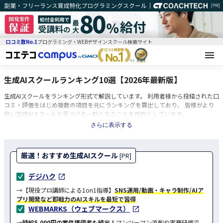
口コミ数No.1
プログラミング・WEBデザインスクール検索サイト
生成AIスクールランキング10選【2026年最新版】
生成AIスクールをランキング形式で解説しています。 利用者様から投稿された口
コミ・評価をはじめ複数の項目を元にランキングを算出しており、 皆様がより
良い生成AIスクールを見つける一助となることを目的としています。
さらに表示する
厳選！おすすめ生成AIスクール
[PR]
デジハク
→【現役プロ講師による1on1指導】
SNS運用/動画・キャラ制作/AIア
プリ開発など即戦力のAIスキルを最短で習得
WEBMARKS（ウェブマークス）
→
時給5,000円の案件獲得者も続出！
マンツーマン添削や実務研修で、