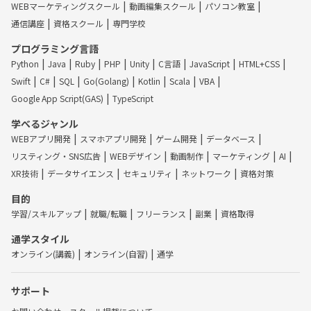
WEBマーケティングスクール
動画編集スクール
パソコン教室
通信講座
資格スクール
専門学校
プログラミング言語
Python
Java
Ruby
PHP
Unity
C言語
JavaScript
HTML+CSS
Swift
C#
SQL
Go(Golang)
Kotlin
Scala
VBA
Google App Script(GAS)
TypeScript
学べるジャンル
WEBアプリ開発
スマホアプリ開発
ゲーム開発
データベース
リスティング・SNS広告
WEBデザイン
動画制作
マーケティング
AI
XR技術
データサイエンス
セキュリティ
ネットワーク
資格対策
目的
学習/スキルアップ
就職/転職
フリーランス
副業
資格取得
通学スタイル
オンライン(講義)
オンライン(自習)
通学
サポート