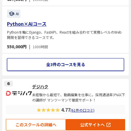
す。現場で求められるスキルを身につけ、自走できるエンジニアになるこ
とを目標としています。カリキュラムは実務レベルの構成で、講師への質
疑応答やレビュー対応なども受けられます。最短9か月でのスキル習得を
AI
想定しています。
Python×AIコース
Pythonを軸にDjango、FastAPI、Reactを組み合わせて実務レベルのWeb
開発を習得できるコースです。
550,000円
|
1000時間
全3件のコースを見る
6
デジハク
未経験から最短で、動画編集を仕事に。採用通過率3%以下
の講師が マンツーマンで徹底サポート！
★★★★★
4.77
(61件の口コミ)
このスクールの詳細へ
公式サイトへ