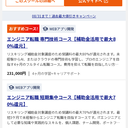
このスクールの詳細へ
公式サイトへ
08/31まで！過去最大値引きキャンペーン
おすすめコース!
WEBアプリ開発
エンジニア転職 専門技術コース【補助金活用で最大8
0%還元】
リスキリング補助金対象講座のため受講料の最大80%が還元されます。未
経験からAI、またはクラウドの専門技術も学習し、プロのエンジニアを目
指す4ヶ月のフルタイム転職コース。費用を抑えて転職を目指したい方や
学習にコミットしたい方におすすめのコースです。国の認定講座として、
231,000円
|
4ヶ月の学習+キャリアサポート
支給条件を満たせば受講料の最大80％（支給限度64万円）が補助金として
戻るため、コストを抑えつつキャリアチェンジを目指せます。
WEBアプリ開発
エンジニア転職 短期集中コース【補助金活用で最大7
0%還元】
リスキリング補助金対象講座のため受講料の最大70%が還元されます。最
短3ケ月で未経験からエンジニア転職を目指すコースです。ITエンジニアと
して必要な知識や実践的なスキルを、個人課題、チーム開発、ポートフォ
リオ制作を通して学びます。 また、エンジニアへの転職を成功させるため