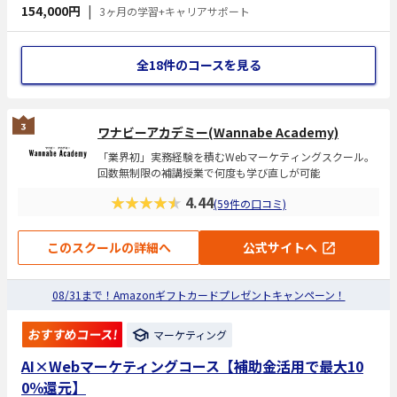
154,000円
|
3ヶ月の学習+キャリアサポート
の手厚いキャリアサポートを行います。
全18件のコースを見る
ワナビーアカデミー(Wannabe Academy)
「業界初」実務経験を積むWebマーケティングスクール。
回数無制限の補講授業で何度も学び直しが可能
★★★★★
4.44
(59件の口コミ)
このスクールの詳細へ
公式サイトへ
08/31まで！Amazonギフトカードプレゼントキャンペーン！
おすすめコース!
マーケティング
AI×Webマーケティングコース【補助金活用で最大10
0％還元】