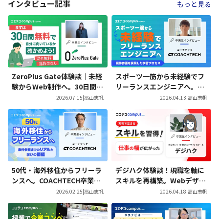
インタビュー記事
もっと見る
ZeroPlus Gate体験談｜未経
スポーツ一筋から未経験でフ
験からWeb制作へ。30日間で
リーランスエンジニアへ。CO
見つけた、自分らしい働き方
ACHTECH Proを通じて案件
2026.07.15
|
高山志帆
2026.04.13
|
高山志帆
参画を実現した学習プロセス
50代・海外移住からフリーラ
デジハク体験談！現職を軸に
ンスへ。COACHTECH卒業生
スキルを再構築。Webデザイ
が語る「案件参画までのリア
ンを学び広がった働き方の選
2026.02.25
|
高山志帆
2026.04.18
|
高山志帆
ル」と学びの価値
択肢