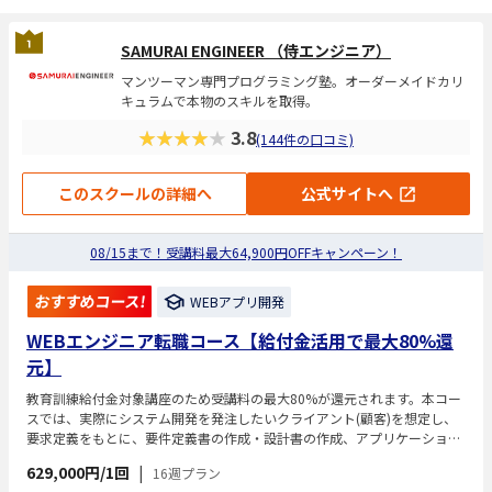
SAMURAI ENGINEER （侍エンジニア）
マンツーマン専門プログラミング塾。オーダーメイドカリ
キュラムで本物のスキルを取得。
★★★★★
3.8
(144件の口コミ)
このスクールの詳細へ
公式サイトへ
08/15まで！受講料最大64,900円OFFキャンペーン！
おすすめコース!
WEBアプリ開発
WEBエンジニア転職コース【給付金活用で最大80%還
元】
教育訓練給付金対象講座のため受講料の最大80%が還元されます。本コー
スでは、実際にシステム開発を発注したいクライアント(顧客)を想定し、
要求定義をもとに、要件定義書の作成・設計書の作成、アプリケーション
の開発を行います。
629,000円/1回
|
16週プラン