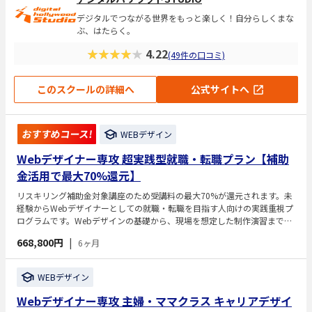
デジタルでつながる世界をもっと楽しく！自分らしくまな
ぶ、はたらく。
★★★★★
4.22
(49件の口コミ)
このスクールの詳細へ
公式サイトへ
おすすめコース!
WEBデザイン
Webデザイナー専攻 超実践型就職・転職プラン【補助
金活用で最大70%還元】
リスキリング補助金対象講座のため受講料の最大70%が還元されます。未
経験からWebデザイナーとしての就職・転職を目指す人向けの実践重視プ
ログラムです。Webデザインの基礎から、現場を想定した制作演習までを
体系的に学習します。実務に近い課題やアウトプットを重ねることで、即
668,800円
|
6ヶ月
戦力となるデザイン力を養います。学習と並行してキャリアサポートを受
けられ、就職・転職につなげることを目的とした専攻です。
WEBデザイン
Webデザイナー専攻 主婦・ママクラス キャリアデザイ