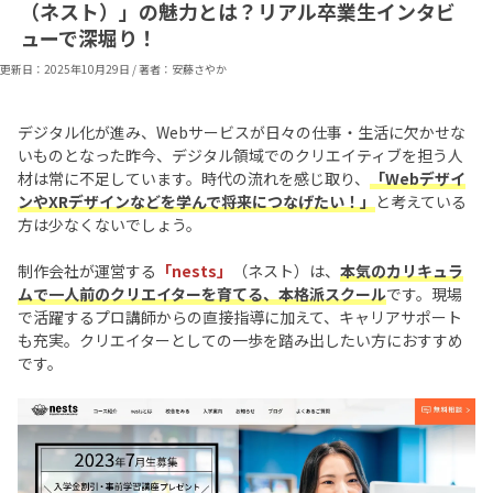
（ネスト）」の魅力とは？リアル卒業生インタビ
ューで深堀り！
更新日：
2025年10月29日
/
著者：安藤さやか
デジタル化が進み、Webサービスが日々の仕事・生活に欠かせな
いものとなった昨今、デジタル領域でのクリエイティブを担う人
材は常に不足しています。時代の流れを感じ取り、
「Webデザイ
ンやXRデザインなどを学んで将来につなげたい！」
と考えている
方は少なくないでしょう。
制作会社が運営する
「nests」
（ネスト）は、
本気のカリキュラ
ムで一人前のクリエイターを育てる、本格派スクール
です。現場
で活躍するプロ講師からの直接指導に加えて、キャリアサポート
も充実。クリエイターとしての一歩を踏み出したい方におすすめ
です。