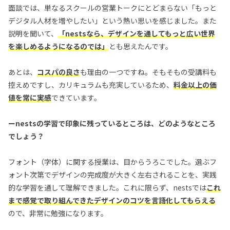
面談では、単なるスクールの営業トークにとどまらない「もっと
デジタル人材を増やしたい」という熱い思いを感じました。また
説明を聞いて、
「nestsなら、デザインを通してもっと広い世界
を楽しめるようになるのでは」
とも思えたんです。
あとは、
コスパの良さ
も理由の一つですね。そもそもの受講料も
控えめですし、カリキュラムも充実しているため、
料金以上の価
値を常に実感
できています。
ーnestsの学習で印象に残っているところは、どのようなところ
でしょう？
フォント（字体）に関する授業は、目からうろこでした。選ぶフ
ォント次第でデザインの完成度が大きく左右されることを、実践
的な学習を通して理解できました。これに限らず、nestsでは
これ
まで感覚で取り組んできたデザインのコツを
言語化してもらえる
ので、非常に勉強になります。