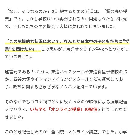
「なぜ、そうなるのか」を理解するための近道は、「質の高い授
業」です。しかし学校はいつ再開されるのか目処も立たない状況
で、子どもたちの学習機会は大幅に失われてしまいました。
「この危機的な状況において、なんとか日本中の子どもたちに“授
業”を届けたい」。
この思いが、東進オンライン学校へとつながっ
ていきました。
運営元であるナガセは、東進ハイスクールや東進衛星予備校のほ
か、四谷大塚やイトマンスイミングスクールなども運営してお
り、教育に関するさまざまなノウハウを持っています。
そのなかでもコロナ禍でとくに役立ったのが映像による授業配信
ノウハウで、
いち早く「オンライン授業」の配信
を行うことがで
きました。
このとき配信したのが「全国統一オンライン講座」でした。小学