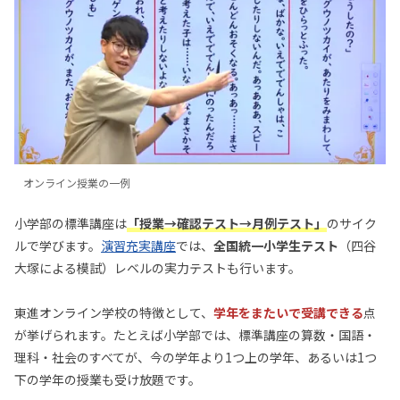
オンライン授業の一例
小学部の標準講座は
「授業→確認テスト→月例テスト」
のサイク
ルで学びます。
演習充実講座
では、
全国統一小学生テスト
（四谷
大塚による模試）レベルの実力テストも行います。
東進オンライン学校の特徴として、
学年をまたいで受講できる
点
が挙げられます。たとえば小学部では、標準講座の算数・国語・
理科・社会のすべてが、今の学年より1つ上の学年、あるいは1つ
下の学年の授業も受け放題です。