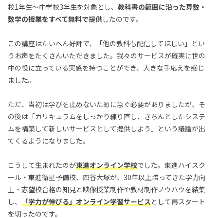
校1年生〜中学校3年生を対象とし、
教科書の範囲に沿った算数・
数学の授業をすべて無料で提供
したのです。
この講座はたいへん好評で、「他の教科も配信してほしい」とい
うお声をたくさんいただきました。我々のサービスが確実に世の
中の役に立っている実感を持つことができ、大きな手応えを感じ
ました。
ただ、当初は学びを止めないために急ぐ必要がありましたが、そ
の後は「カリキュラムをしっかり練り直し、きちんとしたシステ
ムを構築して新しいサービスとして提供しよう」という議論が出
てくるようになりました。
こうして生まれたのが
東進オンライン学校
でした。東進ハイスク
ール・東進衛星予備校、四谷大塚が、30年以上培ってきた学力向
上・志望校合格の知見と映像授業制作や教材制作ノウハウを結集
し、
「学力が伸びる」オンライン学習サービス
として再スタート
を切ったのです。