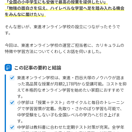
「全国の小中学生にも安価で最高の授業を提供したい」
「勉強の面白さを伝え、ハイレベルな学習へ足を踏み入れる機会
をみんなに届けたい」
そんな思いが、東進オンライン学校の設立につながったそうで
す。
今回は、東進オンライン学校の運営ご担当者に、カリキュラムの
特徴や学習方法についてくわしくお話を伺いました。
この記事の要約と結論
東進オンライン学校は、東進・四谷大塚のノウハウが詰ま
った高品質な授業が月額2,178円から受講可能。コストを抑
えて本格的なオンライン学習を始めたい家庭におすすめで
す。
小学部は「授業＋テスト」のサイクルと毎日のトレーニン
グで学習習慣が定着。先取り・さかのぼり学習も可能で、
中学受験をしない子も全国レベルの学力へと引き上げま
す。
中学部は教科書に合わせた定期テスト対策が充実。全学年