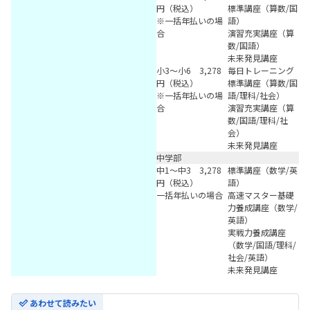
円（税込）
標準講座（算数/国
※一括年払いの場
語）
合
演習充実講座（算
数/国語）
未来発見講座
小3〜小6 3,278
毎日トレーニング
円（税込）
標準講座（算数/国
※一括年払いの場
語/理科/社会）
合
演習充実講座（算
数/国語/理科/社
会）
未来発見講座
中学部
中1〜中3 3,278
標準講座（数学/英
円（税込）
語）
一括年払いの場合
高速マスター基礎
力養成講座（数学/
英語）
実戦力養成講座
（数学/国語/理科/
社会/英語）
未来発見講座
あわせて読みたい