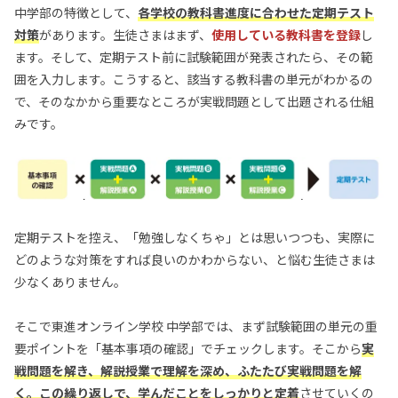
中学部の特徴として、
各学校の教科書進度に合わせた
定期テスト
対策
があります。生徒さまはまず、
使用している教科書を登録
し
ます。そして、定期テスト前に試験範囲が発表されたら、その範
囲を入力します。こうすると、該当する教科書の単元がわかるの
で、そのなかから重要なところが実戦問題として出題される仕組
みです。
定期テストを控え、「勉強しなくちゃ」とは思いつつも、実際に
どのような対策をすれば良いのかわからない、と悩む生徒さまは
少なくありません。
そこで東進オンライン学校 中学部では、まず試験範囲の単元の重
要ポイントを「基本事項の確認」でチェックします。そこから
実
戦問題を解き、解説授業で理解を深め、ふたたび実戦問題を解
く。この繰り返しで、学んだことをしっかりと定着
させていくの