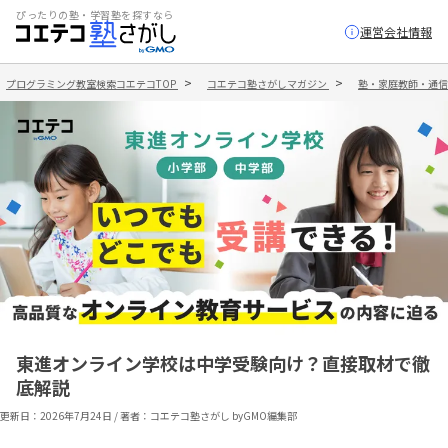
ぴったりの塾・学習塾を探すなら
運営会社情報
プログラミング教室検索コエテコTOP
コエテコ塾さがしマガジン
塾・家庭教師・通信
東進オンライン学校は中学受験向け？直接取材で徹
底解説
更新日：
2026年7月24日
/
著者：コエテコ塾さがし byGMO編集部