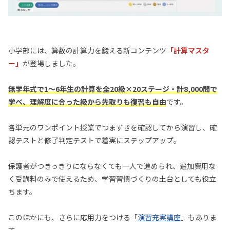
小学部には、算数の計算力を鍛える新コンテンツ
「計算マスタ
ー」
が登場しました。
無学年式で1〜6年生の計算を全20級×20ステージ・計8,000問で
学べ、理解度に合った級から先取りも復習も自由
です。
各単元のワンポイント授業でつまずきを確認してから演習し、確
認テストと修了判定テストで着実にステップアップ。
保護者がつきっきりにならなくても一人で進められ、追加費用な
く受講料のみで使えるため、学習習慣づくりの土台としても役立
ちます。
このほかにも、さらに応用力をつける「
演習充実講座
」もありま
す。