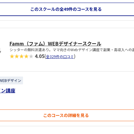
このスクールの全49件
のコースを見る
Famm（ファム）WEBデザイナースクール
シッターの無料派遣あり。ママ向きのWebデザイン講座で副業・高収入への
★★★★★
4.05
(
)
全329件の口コミ
WEBデザイン
イン講座
このコースの詳細を見る