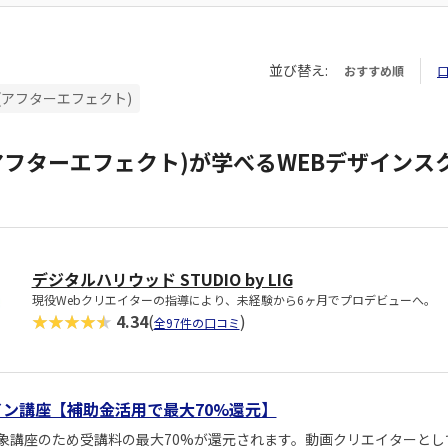
並び替え:
おすすめ順
ects(アフターエフェクト)
ects(アフターエフェクト)が学べるWEBデザイン
デジタルハリウッド STUDIO by LIG
現役Webクリエイターの指導により、未経験から6ヶ月でプロデビューへ。
★★★★★
4.34
(
)
全97件の口コミ
sデザイン講座【補助金活用で最大70%還元】
象講座のため受講料の最大70%が還元されます。動画クリエイターとし