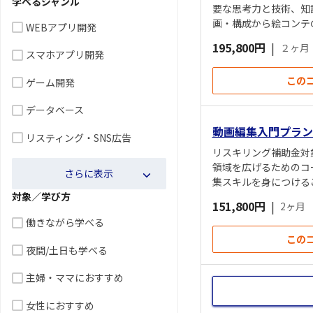
学べるジャンル
要な思考力と技術、知
画・構成から絵コンテ
WEBアプリ開発
業を15名限定で実施し
195,800円
|
２ヶ月
スマホアプリ開発
この
ゲーム開発
データベース
動画編集入門プラン
リスティング・SNS広告
リスキリング補助金対
領域を広げるためのコース。A
さらに表示
集スキルを身につける
対象／学び方
ィUPや現場目線で必
151,800円
|
2ヶ月
働きながら学べる
この
夜間/土日も学べる
主婦・ママにおすすめ
女性におすすめ