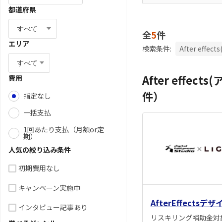
都道府県
全
5
件
エリア
検索条件:
After eff
After eff
費用
件）
指定なし
一括支払
1回あたり支払（月額or定
期）
人気の絞り込み条件
初期費用なし
キャンペーン実施中
AfterEffect
インタビュー記事あり
リスキリング補助金対