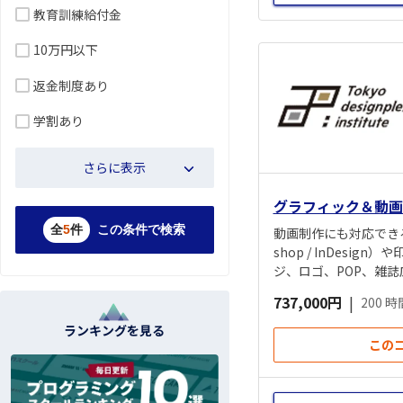
教育訓練給付金
10万円以下
返金制度あり
学割あり
さらに表示
グラフィック＆動画
全
5
件
この条件で検索
動画制作にも対応できるグ
shop / InDe
ジ、ロゴ、POP、雑
や企業の「CI・VI・BI」
737,000円
|
200 
ど）、動画企画・演出
ます。
ランキングを見る
この