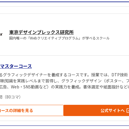
東京デザインプレックス研究所
国内唯一の「Webクリエイティブプログラム」が学べるスクール
マスターコース
ラフィックデザイナーを養成するコースです。授業では、DTP技術（Illustr
sign）や印刷知識を実践レベルまで習得し、グラフィックデザイン（ポスター
誌広告、Web・SNS動画など）の実践力を養成。書体選定や紙面設計な
に注力し、動画編集（Premiere Pro / After Effects）や動画撮
時間（80コマ）
を実践形式で学びます。さらに2年間「プレックスプログラム」を無料
コースの詳細を見る
公式サイトへ