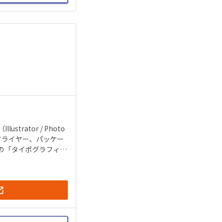
ator / Photo
、フライヤー、パッケー
どの「タイポグラフィ」
影（構図・照明・音声な
受講できる特典が付き