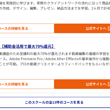
識を実践的に学びます。実際のクライアントワークの流れに沿って商品
の作成、デザイン、編集、プレゼン、納品方法までを学習。2ヶ月で計4
ます。
コースの詳細を見る
公式サイトへ
【補助金活用で最大70%還元】
象講座のため受講料の最大70%が還元されます動画編集の基礎の学習を
dobe Premiere Pro / Adobe After Efffectsの基本操作
ことが可能。プロの動画クリエイターよりフィードバックをもらいなが
要とされる考え方やスキルを習得できます。
コースの詳細を見る
公式サイトへ
このスクールの全13件
のコースを見る