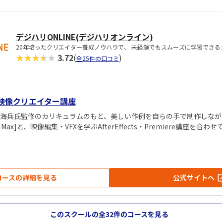
デジハリONLINE(デジハリオンライン)
20年培ったクリエイター養成ノウハウで、 未経験でもスムーズに学習でき
★★★★★
3.72
(
)
全25件の口コミ
CG・映像クリエイター講座
野海兵氏監修のカリキュラムのもと、美しい作例を自らの手で制作しながら
 Max]と、映像編集・VFXを学ぶAfterEffects・Premiere講座を
コースの詳細を見る
公式サイトへ
このスクールの全32件
のコースを見る