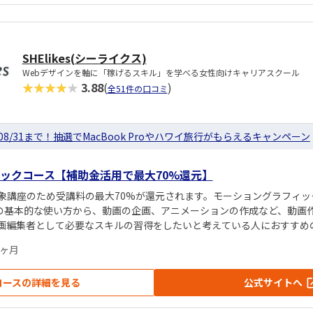
SHElikes(シーライクス)
Webデザインを軸に「稼げるスキル」を学べる女性向けキャリアスクール
★★★★★
3.88
(
)
全51件の口コミ
08/31まで！抽選でMacBook Proやハワイ旅行がもらえるキャンペーン
ックコース【補助金活用で最大70%還元】
象講座のため受講料の最大70%が還元されます。モーショングラフィッ
fectsの基本的な使い方から、動画の企画、アニメーションの作成など、動
画編集者として必要なスキルの習得をしたいと考えている人におすすめ
1ヶ月
コースの詳細を見る
公式サイトへ