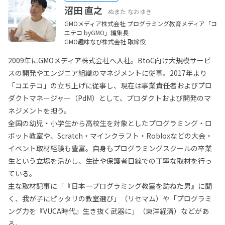
沼田 直之
ぬまた なおゆき
GMOメディア株式会社 プログラミング教育メディア「コ
エテコ byGMO」編集長
GMO趣味なび株式会社 取締役
2009年にGMOメディア株式会社へ入社。BtoC向け大規模サービ
スの開発やエンジニア組織のマネジメントに従事。2017年より
「コエテコ」の立ち上げに従事し、現在は事業責任者およびプロ
ダクトマネージャー（PdM）として、プロダクトおよび開発のマ
ネジメントを担う。
全国の幼児・小学生から高校生を対象としたプログラミング・ロ
ボット教室や、Scratch・マインクラフト・Robloxなどの大会・
イベント取材経験も豊富。自身もプログラミングスクールの卒業
生という立場を活かし、生徒や保護者目線での丁寧な取材を行っ
ている。
主な取材記事に「『日本一プログラミング教室を訪ねた男』に聞
く、我が子にピッタリの教室選び」（リセマム）や「プログラミ
ング力を『VUCA時代』生き抜く武器に」（東洋経済）などがあ
る。