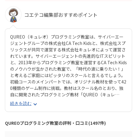
コエテコ編集部おすすめポイント
QUREO（キュレオ）プログラミング教室は、サイバーエー
ジェントグループの株式会社CA Tech Kidsと、株式会社スプ
リックスが共同で運営する株式会社キュレオによって運営さ
れています。サイバーエージェントの先進的なITスピリット
と、2013年からプログラミング教室を運営するCA Tech Kids
のノウハウが生かされた教室で、「時代の波に乗りたい！」
と考えるご家庭にはピッタリのスクールと言えるでしょう。
初級コースのメインパートでは、オリジナル教材を使って42
0種類のゲーム制作に挑戦。教材はスクール名のとおり、独
自に開発されたプログラミング教材「QUREO（キュレ
オ）」です。スマホゲームのような感覚でサクサク進められ
続きを読む
るのに、本格的な内容が学べるのが魅力。子どもにとっても
「やらされている感」がないので、楽しくゲームをクリアし
ていくようなペースでどんどん学習を進めていけます。教材
QUREOプログラミング教室の評判・口コミ(1497件)
のデザイン性も高く、実際にスマホゲーム開発で使用されて
いたキャラクター素材などを多数収録。リッチなグラフィッ