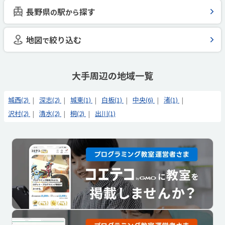
長野県
駅
探す
の
から
地図
絞り込む
で
大手周辺の地域一覧
城西(2)
深志(2)
城東(1)
白板(1)
中央(6)
渚(1)
沢村(2)
清水(2)
桐(2)
出川(1)