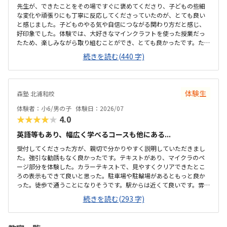
先生が、できたことをその場ですぐに褒めてくださり、子どもの些細
な変化や頑張りにも丁寧に反応してくださっていたのが、とても良い
と感じました。子どものやる気や自信につながる関わり方だと感じ、
好印象でした。体験では、大好きなマインクラフトを使った授業だっ
たため、楽しみながら取り組むことができ、とても良かったです。た
だ、今後もずっとマインクラフトを使った内容ではないと伺ったの
続きを読む(440 字)
で、その後も興味を持って取り組めるかどうかは少し気になる点でし
た。教室は自宅から15分ほどの距離にあり、通いやすいと感じまし
た。また、駐車場もあるため、送り迎えもしやすく、安心して通わせ
られる環境だと思いました。教室は一人ひとりの席が完全に仕切られ
体験生
森塾 北浦和校
ているわけではありませんが、壁などで視線が分散しにくい工夫がさ
れており、集中しやすい雰囲気だと感じました。月4回（1回50分）で
体験者：小6/男の子
体験日：2026/07
約12,000円という料金は、我が家にとってはや...
★★★★★
4.0
英語等もあり、幅広く学べるコースも他にある...
受付してくださった方が、親切で分かりやすく説明していただきまし
た。強引な勧誘もなく良かったです。テキストがあり、マイクラのペ
ージ部分を体験した。カラーテキストで、見やすくクリアできたとこ
ろの表示もできて良いと思った。駐車場や駐輪場があるともっと良か
った。徒歩で通うことになりそうです。駅からは近くて良いです。雰囲
気も良く、清潔感もあった。部屋が区切られていて、個人スペースも
続きを読む(293 字)
確保されていて良かった。基本料金以外に、追加料金があまり無さそ
うで良かった。できれば、毎月1万以内で通いたいです。子供に熱心に
話しかけてくださったり、褒めてくださって、子供が頑張ろうという