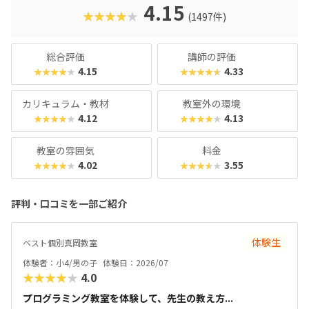
クに慣れている今の子どもでも、「安っぽい」「子どもっぽ
4.15
★★★★★
(1497件)
い」と思わず勉強に取り組めるでしょう。学習結果は通信簿
のような形で確認できるので、保護者も安心ですね。
総合評価
講師の評価
4.15
4.33
★★★★★
★★★★★
カリキュラム・教材
教室外の環境
4.12
4.13
★★★★★
★★★★★
教室の雰囲気
料金
4.02
3.55
★★★★★
★★★★★
評判・口コミを一部ご紹介
体験生
ベスト個別真岡教室
体験者：小4/男の子
体験日：2026/07
★★★★★
4.0
プログラミング教室を体験して、先生の教え方...