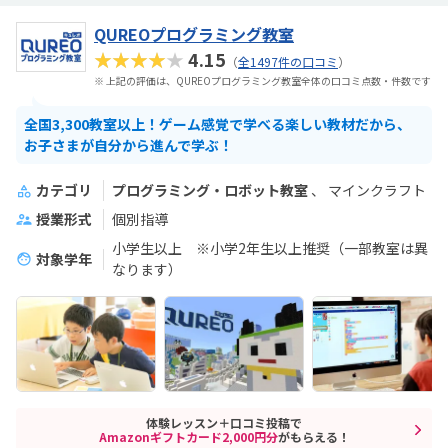
QUREOプログラミング教室
★★★★★
4.15
（
全1497件の口コミ
）
※ 上記の評価は、QUREOプログラミング教室全体の口コミ点数・件数です
全国3,300教室以上！ゲーム感覚で学べる楽しい教材だから、
お子さまが自分から進んで学ぶ！
カテゴリ
プログラミング・ロボット教室
マインクラフト
授業形式
個別指導
小学生以上 ※小学2年生以上推奨（一部教室は異
対象学年
なります）
体験レッスン＋口コミ投稿で
Amazonギフトカード2,000円分
がもらえる！