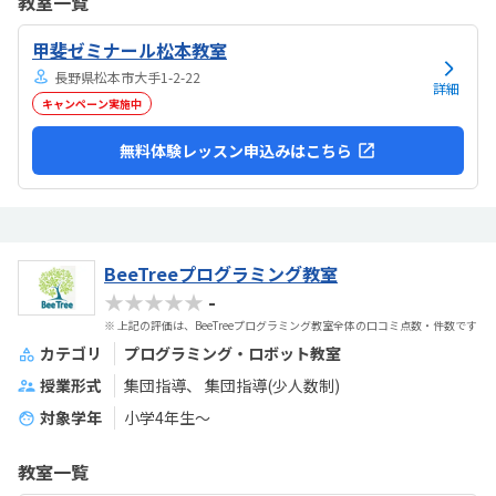
教室一覧
気持ちになれて良かった。
甲斐ゼミナール松本教室
長野県松本市大手1-2-22
詳細
キャンペーン実施中
無料体験レッスン申込みはこちら
BeeTreeプログラミング教室
★★★★★
-
※ 上記の評価は、BeeTreeプログラミング教室全体の口コミ点数・件数です
カテゴリ
プログラミング・ロボット教室
授業形式
集団指導
集団指導(少人数制)
対象学年
小学4年生～
教室一覧