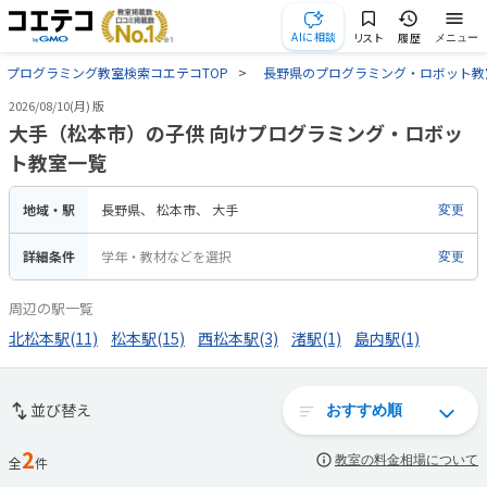
AIに相談
リスト
履歴
メニュー
プログラミング教室検索コエテコTOP
長野県のプログラミング・ロボット教
2026/08/10(月) 版
大手（松本市）の子供 向けプログラミング・ロボッ
ト教室一覧
地域・駅
長野県
松本市
大手
変更
詳細条件
学年・教材などを選択
変更
周辺の駅一覧
北松本駅(11)
松本駅(15)
西松本駅(3)
渚駅(1)
島内駅(1)
並び替え
2
教室の料金相場について
全
件