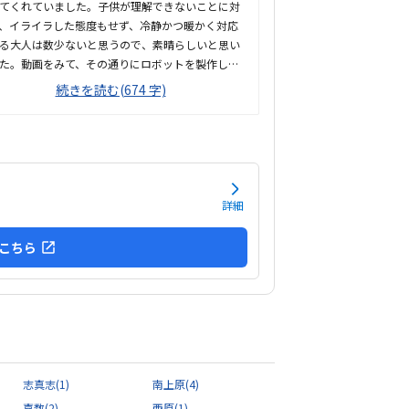
てくれていました。子供が理解できないことに対
、イライラした態度もせず、冷静かつ暖かく対応
る大人は数少ないと思うので、素晴らしいと思い
た。動画をみて、その通りにロボットを製作して
と言う感じでした。ロボットは教室でレンタルで
続きを読む(674 字)
ブロックや、モーターなどです。タブレットの操
子供自身ができるので、機械に強くなるなという
でした。家から自転車ですぐのところにありま
駐輪スペースもあり、場所も道路面に接している
、すぐに見つけられ、わかりやすいです。シンプ
無駄のない部屋でした。白を基調としているの
詳細
気が散らず、集中しやすいと思います。個人授業
で、割高かなと思いました。生徒2.3人でも大丈
こちら
感じはします。あと、動画を見ながら制作するの
簡単なうちは家でもできる内容かなと思います。
り得意な事がなく、自分に...
志真志
(1)
南上原
(4)
嘉数
(2)
西原
(1)