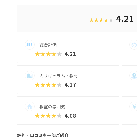
ブ）。半透明のカラフルなブロックを組み
で、女の子にも人気が高いのがポイント。
に優れる子からも評判の教材です。さらに
4.21
★★★★★
プログラミング言語「Python（パイソ
ます。これまでどおりのとっつきやすい見
ると好評です。授業料が比較的お手頃価格な
30円＋教材費2,640円（80分×月2回）、レ
総合評価
＋テキスト費2,860円（80分×月2回）、マス
＋テキスト費2,860円（80分×月2回）
★★★★★
4.21
りません。明確な料金体系と通いやすさ、
おすすめのスクールです。
カリキュラム・教材
★★★★★
4.17
教室の雰囲気
★★★★★
4.08
評判・口コミを一部ご紹介