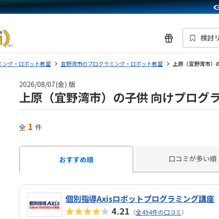
検討
ミング・ロボット教室
宜野湾市のプログラミング・ロボット教室
上原（宜野湾市）
2026/08/07(金) 版
上原（宜野湾市）の子供 向けプログ
1
全
件
口コミが多い順
おすすめ順
個別指導Axisロボットプログラミング講座
★★★★★
4.21
（
全494件の口コミ
）