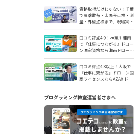
由
資格取得だけじゃない！千葉
で農薬散布・太陽光点検・測
量・外壁点検まで、現場実務
に強いドローンスクールはD
SCドローンスクール千葉
口コミ評点4.9！神奈川湘南
で『仕事につながる』ドロー
ン国家資格なら湘南ドローン
アカデミーがおすすめ！地域
密着人材会社が母体！
口コミ評点4.8以上！大阪で
『仕事に繋がる』ドローン国
家ライセンスならAZAX ドロ
ーンスクール。卒業生が語る
アフターフォローの真実
プログラミング教室運営者さまへ