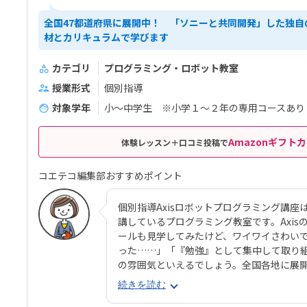
全国47都道府県に展開中！ 「ソニーと共同開発」した独自
材とカリキュラムで学びます
カテゴリ
プログラミング・ロボット教室
授業形式
個別指導
対象学年
小～中学生 ※小学１～２年の専用コースあり
Amazonギフトカ
体験レッスン＋口コミ投稿で
コエテコ編集部おすすめポイント
個別指導Axisロボットプログラミング講座
講しているプログラミング教室です。Axi
ールも見学してみたけど、ワイワイさわい
った……」「『勉強』として集中して取り
の雰囲気といえるでしょう。全国各地に展開
いの近くでも通いやすい環境が見つかりま
続きを読む
ョンとソニー・グローバルエデュケーションが