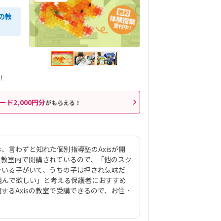
の教
！
ード2,000円分
がもらえる！
は、言わずと知れた個別指導塾のAxisが開
sの教室内で開講されているので、「他のスク
でいる子がいて、うちの子は押され気味だ
組んで欲しい」と考える保護者におすすめ
するAxisの教室で受講できるので、お住ま
す。教材は運営会社のワオ・コーポレーシ
共同開発したロボット、KOOV®︎（クー