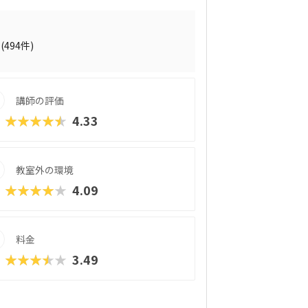
合わせながらロボットを組み立てていくの
ロボットが好きな子はもちろん、色彩感覚
、高学年からはエンジニアも使う本格的な
ン）」を学べるマスターコースも用意されてい
(494件)
た目から入って、実践レベルの内容が学べ
のもポイントで、ファーストコースは6,9
ギュラーコースは8,800円＋教材費2,640円
講師の評価
ターコースは11,000円＋教材費2,640円
。年に1度のテキスト費以外、追加料金もかか
★★★★★
4.33
ある程度「勉強」の雰囲気を重視する方に
教室外の環境
★★★★★
4.09
料金
★★★★★
3.49