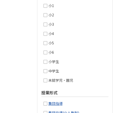
小1
小2
小3
小4
小5
小6
小学生
中学生
未就学児・園児
授業形式
集団指導
集団指導(少人数制)