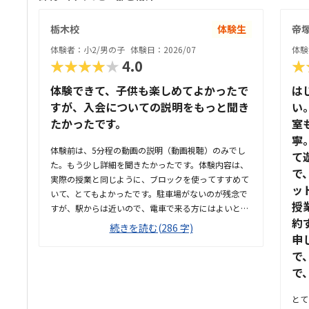
栃木校
体験生
帝
体験者：小2/男の子
体験日：2026/07
体験
★★★★★
4.0
★
体験できて、子供も楽しめてよかったで
は
すが、入会についての説明をもっと聞き
い
たかったです。
室
寧
体験前は、5分程の動画の説明（動画視聴）のみでし
て
た。もう少し詳細を聞きたかったです。体験内容は、
で
実際の授業と同じように、ブロックを使ってすすめて
ッ
いて、とてもよかったです。駐車場がないのが残念で
授
すが、駅からは近いので、電車で来る方にはよいと思
約
います。駐輪場はあるようです。教室の雰囲気は、個
続きを読む(286 字)
室なので他の様子はわからないです。いくつか部屋が
申
あるようでしたが、特に説明を受けていないです。料
で
金の説明はなく、資料を見たのですが、個別指導なの
で
で高くても仕方ないのかなと思いました。個別指導な
ので、子供に合わせて対応してもらえます。80分は長
とて