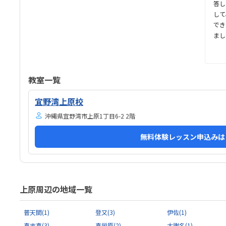
いかと思いましたが、ちょうどよかったです。
答し
して
でき
まし
行く
きる
作も
印象
教室一覧
す。
ので
宜野湾上原校
ルで
沖縄県宜野湾市上原1丁目6-2 2階
で、
なの
無料体験レッスン申込みは
夫な
で、
あま
上原周辺の地域一覧
普天間
(1)
登又
(3)
伊佐
(1)
真志喜
(3)
真栄原
(2)
大謝名
(1)