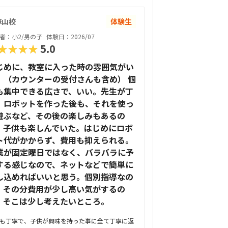
塚山校
体験生
者：小2/男の子
体験日：2026/07
★★★★
5.0
じめに、教室に入った時の雰囲気がい
。（カウンターの受付さんも含め） 個
も集中できる広さで、いい。先生が丁
。ロボットを作った後も、それを使っ
遊ぶなど、その後の楽しみもあるの
、子供も楽しんでいた。はじめにロボ
ト代がかからず、費用も抑えられる。
業が固定曜日ではなく、バラバラに予
する感じなので、ネットなどで簡単に
し込めればいいと思う。個別指導なの
、その分費用が少し高い気がするの
、そこは少し考えたいところ。
も丁寧で、子供が興味を持った事に全て丁寧に返