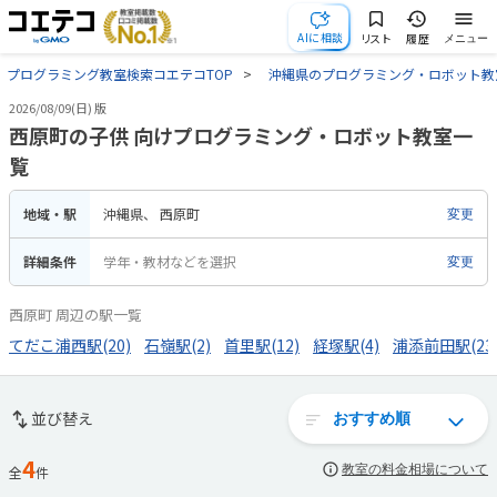
AIに相談
リスト
履歴
メニュー
プログラミング教室検索コエテコTOP
沖縄県のプログラミング・ロボット教
2026/08/09(日) 版
西原町の子供 向けプログラミング・ロボット教室一
覧
地域・駅
沖縄県
西原町
変更
詳細条件
学年・教材などを選択
変更
西原町 周辺の駅一覧
てだこ浦西駅(20)
石嶺駅(2)
首里駅(12)
経塚駅(4)
浦添前田駅(23
並び替え
4
教室の料金相場について
全
件