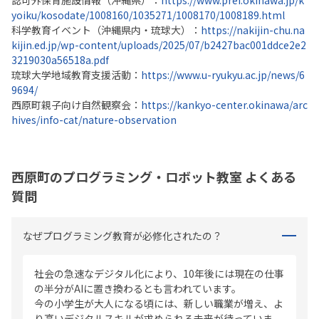
yoiku/kosodate/1008160/1035271/1008170/1008189.html
科学教育イベント（沖縄県内・琉球大）：
https://nakijin-chu.na
kijin.ed.jp/wp-content/uploads/2025/07/b2427bac001ddce2e2
3219030a56518a.pdf
琉球大学地域教育支援活動：
https://www.u-ryukyu.ac.jp/news/6
9694/
西原町親子向け自然観察会：
https://kankyo-center.okinawa/arc
hives/info-cat/nature-observation
西原町のプログラミング・ロボット教室 よくある
質問
なぜプログラミング教育が必修化されたの？
社会の急速なデジタル化により、10年後には現在の仕事
の半分がAIに置き換わるとも言われています。
今の小学生が大人になる頃には、新しい職業が増え、よ
り高いデジタルスキルが求められる未来が待っていま