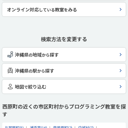
オンライン対応
教室
みる
している
を
検索方法を変更する
沖縄県
地域
探す
の
から
沖縄県
駅
探す
の
から
地図
絞り込む
で
西原町の近くの市区町村からプログラミング教室を探
す
与那原町(5)
浦添市(16)
南風原町(2)
中城村(7)