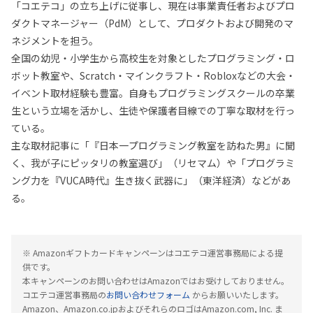
「コエテコ」の立ち上げに従事し、現在は事業責任者およびプロ
ダクトマネージャー（PdM）として、プロダクトおよび開発のマ
ネジメントを担う。
全国の幼児・小学生から高校生を対象としたプログラミング・ロ
ボット教室や、Scratch・マインクラフト・Robloxなどの大会・
イベント取材経験も豊富。自身もプログラミングスクールの卒業
生という立場を活かし、生徒や保護者目線での丁寧な取材を行っ
ている。
主な取材記事に「『日本一プログラミング教室を訪ねた男』に聞
く、我が子にピッタリの教室選び」（リセマム）や「プログラミ
ング力を『VUCA時代』生き抜く武器に」（東洋経済）などがあ
る。
※ Amazonギフトカードキャンペーンはコエテコ運営事務局による提
供です。
本キャンペーンのお問い合わせはAmazonではお受けしておりません。
コエテコ運営事務局の
お問い合わせフォーム
からお願いいたします。
Amazon、Amazon.co.jpおよびそれらのロゴはAmazon.com, Inc. ま