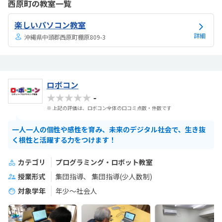
西原町の教室一覧
るとの話だったので集中力が持つかどうか気になった。月1度と思うと
月謝は高いと感じる。一人の生徒に二人の先生になる予定ですとのこ
楽しいパソコン教室
とで贅沢すぎるなと思う反面一緒に学ぶ友達がいるともっと良いなと
思った。教材カリキュラムは問題ないが、教材が良い...
詳細
沖縄県中頭郡西原町棚原809-3
ロボコン
★★★★★
-
※ 上記の評価は、ロボコン全体の口コミ点数・件数です
一人一人の個性や感性を育み、未来のデジタル社会で、生き抜
く根性と活躍する力をつけます！
カテゴリ
プログラミング・ロボット教室
授業形式
集団指導
集団指導(少人数制)
対象学年
年少～社会人