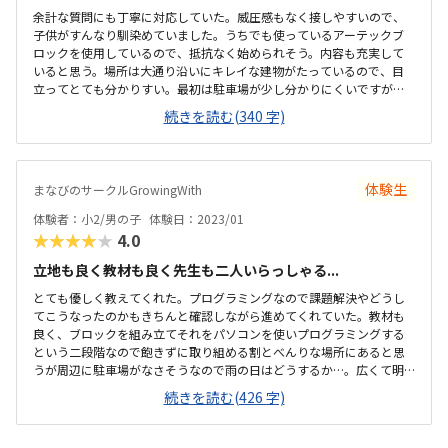
余計な質問にも丁寧に対応していた。威圧感もなく接しやすいので、
子供がすんなり馴染めていました。うちでも使っているアーテックブ
ロックを使用しているので、抵抗なく始められそう。内容も充実して
いると思う。場所は大通り沿いにキレイな建物がたっているので、目
立ってとても分かりすい。最初は駐車場が少し分かりにくいですが、
換気等、気を使っておこなっていた。教室内も清潔感があり、リラッ
続きを読む(340 字)
クスできる雰囲気。授業は月2回です。もう少し安いとありがたいです
が、他のプログラミングスクールより安価だと思います。自分が作っ
たものが動くので、楽しかったようです。内容は子供が興味を持つよ
うな工夫をしてあると思いました。希望があればプラス1000円でタイ
体験生
まなびのサークルGrowingWith
ピングを学べます。色々と行き届いた教室だと思いました。
体験者：小2/男の子
体験日：2023/01
★★★★★
4.0
立地も良く教材も良く先生も二人いらっしゃる...
とても優しく教えてくれた。プログラミングなので課題解決やどうし
てこうなったのかもきちんと確認しながら進めてくれていた。教材も
良く、ブロックを組み立てそれをパソコンを使いプログラミングする
という二段階なので飽きずに取り組める割とべんりな場所にあると思
うが周辺に駐車場がなさそうなので雨の日はどうするか…。広くて明
るい。レンタルルームとして使われているようなので広すぎるくら
続きを読む(426 字)
い、リラックスして授業を受けられた。時間と料金の提示が曖昧な所
があった。休んだ場合は振替等はなく次回はその2コマは飛ばして次の
課題になるとの話だったので良いのか悪いのか…。月一回でニコマや