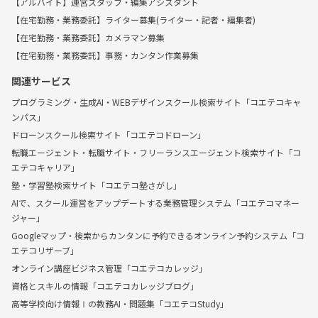
【アルバイト】運営スタッフ・編集アシスタント
【在宅勤務・業務委託】ライター募集(ライター・記者・編集者)
【在宅勤務・業務委託】カメラマン募集
【在宅勤務・業務委託】事務・カンタン作業募集
関連サービス
プログラミング・生成AI・WEBデザインスクール検索サイト「コエテコキャ
ンパス」
ドローンスクール検索サイト「コエテコドローン」
転職エージェント・転職サイト・フリーランスエージェント検索サイト「コ
エテコキャリア」
塾・学習塾検索サイト「コエテコ塾さがし」
AIで、スクール運営をアップデートする業務管理システム「コエテコマネー
ジャー」
Googleマップ・検索からカンタンに予約できるオンライン予約システム「コ
エテコリザーブ」
オンライン講座ビジネス管理「コエテコカレッジ」
資格とスキルの情報「コエテコカレッジブログ」
高等学校向け情報Ⅰの教務AI・問題集「コエテコStudy」