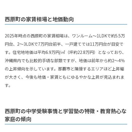
西原町の家賃相場と地価動向
2025年時点の西原町の家賃相場は、ワンルーム～1LDKで約5.5万
円台、2～3LDKで7万円台前半、一戸建てでは11万円台が目安で
す。住宅地地価は平均6.9万円/㎡（坪約22.8万円）となっており、
沖縄県内でも比較的手頃な部類ですが、地価は前年から約2～4％
の上昇傾向を示しています。那覇市と隣接するエリアほど上昇幅
が大きく、今後も地価・家賃ともにゆるやかな上昇が見込まれま
す。
西原町の中学受験事情と学習塾の特徴・教育熱心な
家庭の傾向