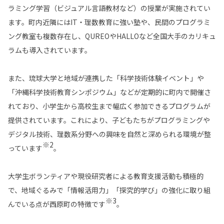
ラミング学習（ビジュアル言語教材など）の授業が実施されてい
ます。町内近隣にはIT・理数教育に強い塾や、民間のプログラミ
ング教室も複数存在し、QUREOやHALLOなど全国大手のカリキュ
ラムも導入されています。
また、琉球大学と地域が連携した「科学技術体験イベント」や
「沖縄科学技術教育シンポジウム」などが定期的に町内で開催さ
れており、小学生から高校生まで幅広く参加できるプログラムが
提供されています。これにより、子どもたちがプログラミングや
デジタル技術、理数系分野への興味を自然と深められる環境が整
※2
っています
。
大学生ボランティアや現役研究者による教育支援活動も積極的
で、地域ぐるみで「情報活用力」「探究的学び」の強化に取り組
※3
んでいる点が西原町の特徴です
。