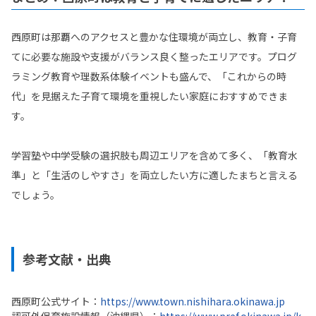
西原町は那覇へのアクセスと豊かな住環境が両立し、教育・子育
てに必要な施設や支援がバランス良く整ったエリアです。プログ
ラミング教育や理数系体験イベントも盛んで、「これからの時
代」を見据えた子育て環境を重視したい家庭におすすめできま
す。
学習塾や中学受験の選択肢も周辺エリアを含めて多く、「教育水
準」と「生活のしやすさ」を両立したい方に適したまちと言える
でしょう。
参考文献・出典
西原町公式サイト：
https://www.town.nishihara.okinawa.jp
認可外保育施設情報（沖縄県）：
https://www.pref.okinawa.jp/k