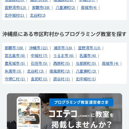
宜野湾市(13)
那覇市(38)
八重瀬町(2)
南城市(4)
北中城村(1)
北谷町(2)
沖縄県にある市区町村からプログラミング教室を探す
那覇市 (38)
沖縄市 (21)
浦添市 (16)
宜野湾市 (13)
宮古島市 (8)
中城村 (7)
うるま市 (6)
名護市 (6)
豊見城市 (5)
石垣市 (5)
西原町 (5)
与那原町 (5)
南城市 (4)
糸満市 (3)
北谷町 (2)
南風原町 (2)
八重瀬町 (2)
今帰仁村 (1)
金武町 (1)
読谷村 (1)
北中城村 (1)