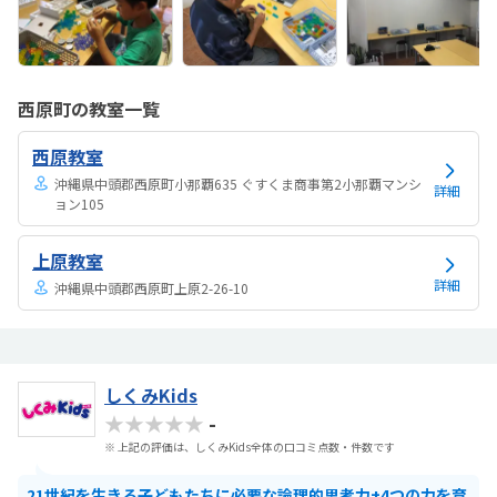
西原町の教室一覧
西原教室
沖縄県中頭郡西原町小那覇635 ぐすくま商事第2小那覇マンシ
詳細
ョン105
上原教室
詳細
沖縄県中頭郡西原町上原2-26-10
しくみKids
★★★★★
-
※ 上記の評価は、しくみKids全体の口コミ点数・件数です
21世紀を生きる子どもたちに必要な論理的思考力+4つの力を育