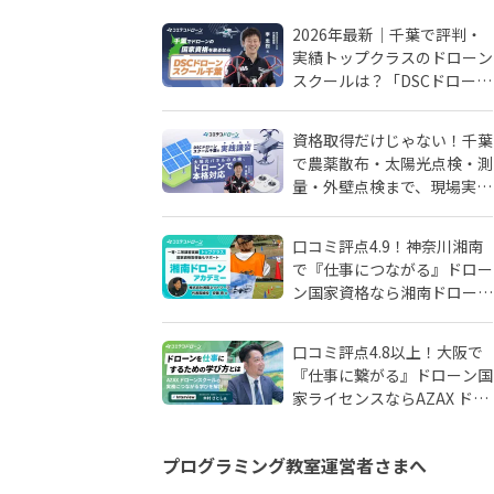
2026年最新｜千葉で評判・
実績トップクラスのドローン
スクールは？「DSCドローン
スクール千葉」が選ばれる理
由
資格取得だけじゃない！千葉
で農薬散布・太陽光点検・測
量・外壁点検まで、現場実務
に強いドローンスクールはD
SCドローンスクール千葉
口コミ評点4.9！神奈川湘南
で『仕事につながる』ドロー
ン国家資格なら湘南ドローン
アカデミーがおすすめ！地域
密着人材会社が母体！
口コミ評点4.8以上！大阪で
『仕事に繋がる』ドローン国
家ライセンスならAZAX ドロ
ーンスクール。卒業生が語る
アフターフォローの真実
プログラミング教室運営者さまへ