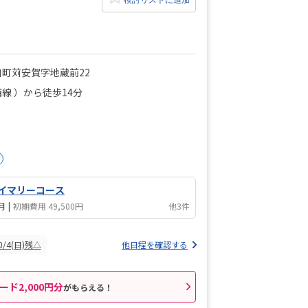
町苅安賀字地蔵前22
線 ）から徒歩14分
イマリーコース
/月
|
初期費用 49,500円
他3件
0/4(日)残△
他日程を確認する
ード2,000円分
がもらえる！