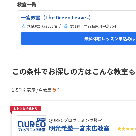
は9
で、家の前に止めるしかない。ただ道は狭め。机広く
教室一覧
振り
ゆったりしており、椅子も回転式のもので座りやすい
の子
と思いました。ただ古民家を使用しているので、2階
一宮教室（The Green Leaves）
ので
の教室に上がる階段が急です。この教室に限らず、プ
萩原駅から2381m
愛知県一宮市萩原町中島864
ログラミング教室の月謝が高めなので妥当かなと思い
ます。プログラミング以外でもボードゲームをするた
無料体験レッスン申込みは
めにレッスンがない日でも行っても良いとの事なの
で、そこか他の教室とは違うと感じました。大好きな
マイクラを使っていることで、子...
この条件でお探しの方はこんな教室も
5
1-5件を表示 / 全教室
件
おトクな特典あり
QUREOプログラミング教室
明光義塾一宮末広教室
★★★★