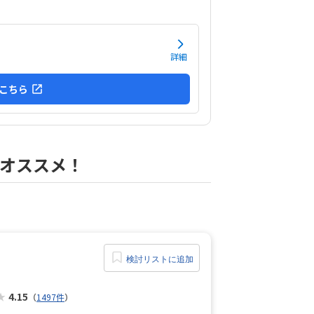
0分を月2回か60分を月3回のどちらか選べます。
替えなど臨機応変に対応してくれる。少人数でそ
に合わせた対応してくれる。古民家でやっている
、教室がある2階に行く階段が急で狭く危ない。
詳細
こちら
オススメ！
検討リストに追加
★
4.15
（
1497件
）