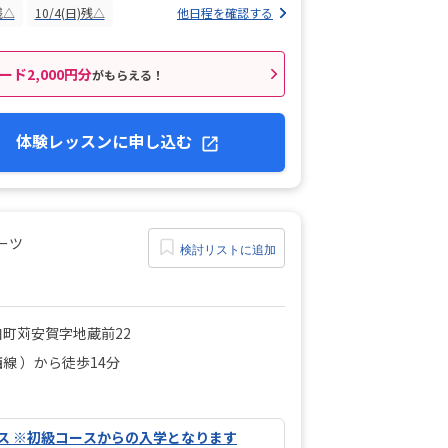
残△
10/4(日)残△
他日程を確認する
ード2,000円分
がもらえる！
体験レッスンに申し込む
ーツ
検討リストに追加
町苅安賀字地蔵前22
線 ）から徒歩14分
ス ※初級コースからの入学となります