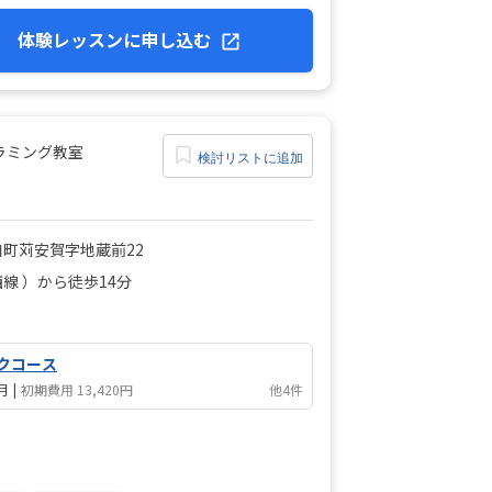
体験レッスンに申し込む
ラミング教室
検討リストに追加
町苅安賀字地蔵前22
線 ）から徒歩14分
クコース
/月
|
初期費用 13,420円
他4件