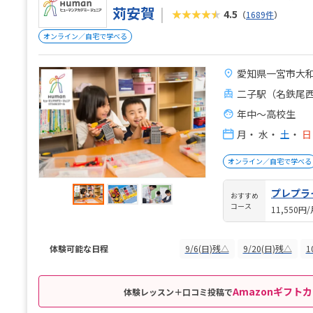
苅安賀
★★★★★
4.5
（
1689件
）
オンライン／自宅で学べる
愛知県一宮市大和
二子駅（名鉄尾西
年中～高校生
月
・
水
・
土
・
日
オンライン／自宅で学べる
プレプラ
おすすめ
コース
11,550円
体験可能な日程
9/6(日)残△
9/20(日)残△
1
Amazonギフトカ
体験レッスン＋口コミ投稿で