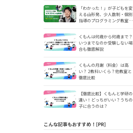
「わかった！」が子どもを変
える――山形発、少人数制・個別
指導のプログラミング教室
「ピタゴラミン」の流儀
くもんは何歳から何歳まで？
いつまでなのか受験しない場
合も徹底解説
くもんの月謝（料金）は高
い？ 2教科いくら？他教室と
徹底比較
【徹底比較】くもんと学研の
違い！どっちがいい？うちの
子に合うのは？
こんな記事もおすすめ！[PR]