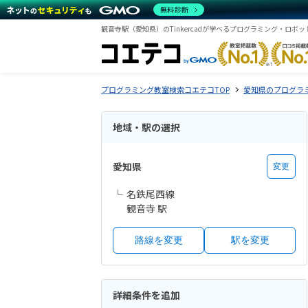
無料診断
観音寺駅（愛知県）のTinkercadが学べるプログラミング・ロボ
プログラミング教室検索コエテコTOP
愛知県のプログラ
地域・駅の選択
愛知県
変更
名鉄尾西線
観音寺 駅
路線を変更
駅を変更
詳細条件を追加