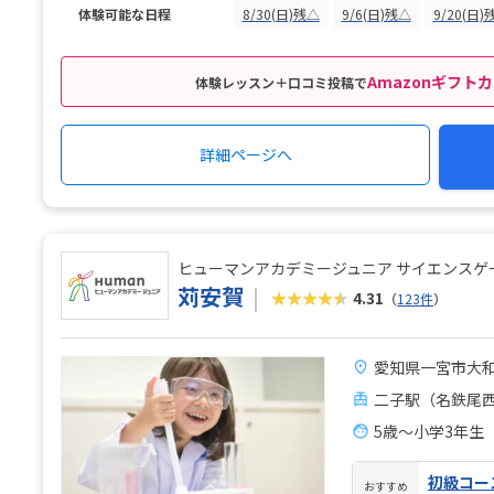
体験可能な日程
8/30(日)残△
9/6(日)残△
9/20(日)
Amazonギフトカ
体験レッスン＋口コミ投稿で
詳細ページへ
ヒューマンアカデミージュニア サイエンスゲ
苅安賀
★★★★★
4.31
（
123件
）
愛知県一宮市大和
二子駅（名鉄尾西
5歳〜小学3年生
初級コー
おすすめ