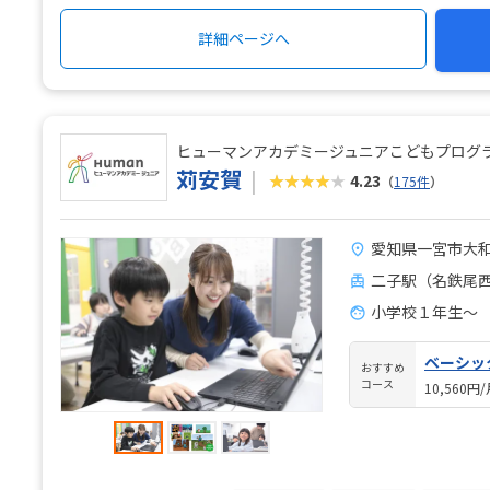
詳細ページへ
ヒューマンアカデミージュニアこどもプログ
苅安賀
★★★★★
4.23
（
175件
）
愛知県一宮市大和
二子駅（名鉄尾西
小学校１年生〜
ベーシッ
おすすめ
コース
10,560円