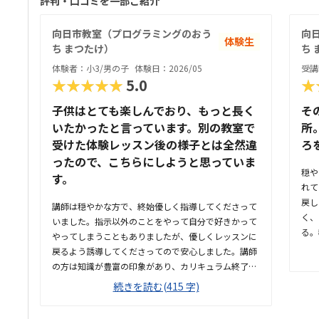
評判・口コミを一部ご紹介
向日市教室（プログラミングのおう
向
体験生
ち まつたけ）
ち 
体験者：小3/男の子
体験日：2026/05
受講
★★★★★
5.0
★
子供はとても楽しんでおり、もっと長く
そ
いたかったと言っています。別の教室で
所
受けた体験レッスン後の様子とは全然違
ろ
ったので、こちらにしようと思っていま
穏や
す。
れて
戻し
講師は穏やかな方で、終始優しく指導してくださって
く、
いました。指示以外のことをやって自分で好きかって
る。
やってしまうこともありましたが、優しくレッスンに
駅か
戻るよう誘導してくださってので安心しました。講師
車を
の方は知識が豊富の印象があり、カリキュラム終了後
ンさ
のお話もしていただき、見通しがつけたのが良かった
続きを読む(415 字)
に階
校区内なので、学校の帰りに自分で行って帰ってきて
ミン
くれるのってありがたい。駐輪場や駐車場がないの