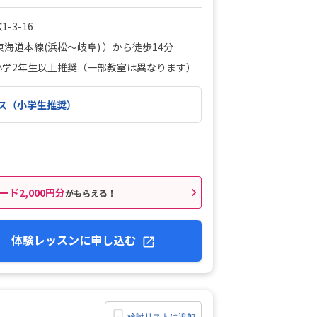
-3-16
東海道本線(浜松～岐阜) ）から徒歩14分
小学2年生以上推奨（一部教室は異なります）
ス（小学生推奨）
ード2,000円分
がもらえる！
体験レッスンに申し込む
検討リストに追加