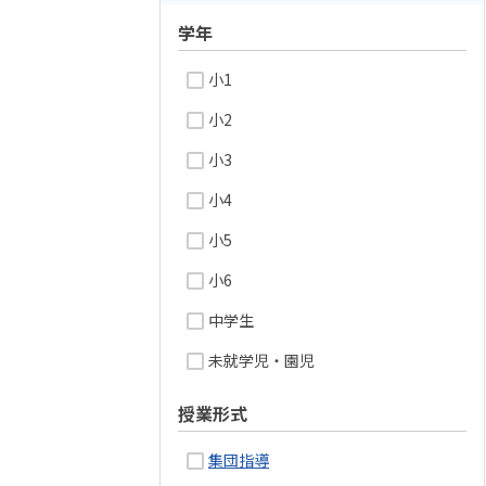
学年
小1
小2
小3
小4
小5
小6
中学生
未就学児・園児
授業形式
集団指導