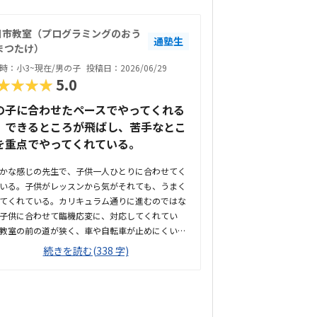
日市教室（プログラミングのおう
通塾生
まつたけ）
時：小3~現在/男の子
投稿日：2026/06/29
★★★★
5.0
の子に合わせたペースでやってくれる
。できるところが飛ばし、苦手なとこ
を重点でやってくれている。
かな感じの先生で、子供一人ひとりに合わせてく
いる。子供がレッスンから気がそれても、うまく
てくれている。カリキュラム通りに進むのではな
子供に合わせて臨機応変に、対応してくれてい
教室の前の道が狭く、車や自転車が止めにくい。
ら15分位かかる住宅街にある。教室の前に長時間
続きを読む(338 字)
止めることは困難。教室は古民家をリノベーショ
れて使用しているので、建物自体は古いなる。特
段が急で狭いが机や椅子はきれい。他のプログラ
グと比較して同じ程度の金額だと思います。回数