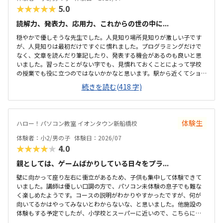
★★★★★
5.0
読解力、発表力、応用力、これからの世の中に...
穏やかで優しそうな先生でした。人見知り場所見知りが激しい子です
が、人見知りは最初だけですぐに慣れました。プログラミングだけで
なく、文章を読んだり筆記したり、発表する機会があるのも良いと思
いました。習ったことがない字でも、見慣れておくことによって学校
の授業でも役に立つのではないかかなと思います。駅から近くてショ
ッピングモールの中にあるので便利です。車で来ても授業分の駐車券
続きを読む(418 字)
は付けてくれるそうです。ドコモショップ内なので音が気になるかと
思いましたが、扉を閉めればそんなに気になりませんでした。一面ガ
ラスなので程よい解放感で授業の様子が見れます。プログラミング教
室としてはこれくらいかな、という印象です。教材はマイクラなので
体験生
ハロー！パソコン教室 イオンタウン新船橋校
プライベートでも使えるからいいかな、と思ってます。学校で使って
いるパソコンはタッチパネルタイプなので、キーボードは打てるかな
体験者：小2/男の子
体験日：2026/07
と心配でしたが、すぐに慣れました。コマンド１つでた...
★★★★★
4.0
親としては、ゲームばかりしている日々をプラ...
壁に向かって座り左右に衝立があるため、子供も集中して体験できて
いました。講師は優しい口調の方で、パソコン未体験の息子でも難な
く楽しめたようです。コースの説明がわかりやすかったですが、何が
向いてるかはやってみないとわからないな、と思いました。他施設の
体験もする予定でしたが、小学校とスーパーに近いので、こちらに決
めました。息子はゲーミングチェアに初めて座れて嬉しかったようで