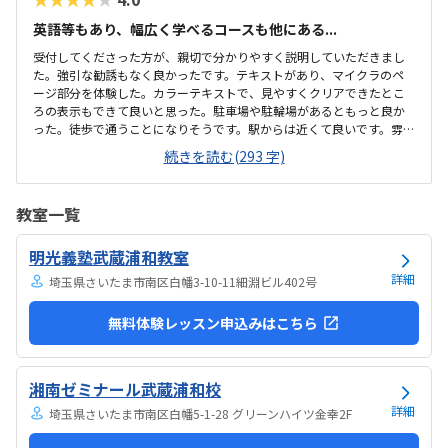
英語等もあり、幅広く学べるコースも他にある...
受付してくださった方が、親切で分かりやすく説明していただきまし
た。強引な勧誘もなく良かったです。テキストがあり、マイクラのペ
ージ部分を体験した。カラーテキストで、見やすくクリアできたとこ
ろの表示もできて良いと思った。駐車場や駐輪場があるともっと良か
った。徒歩で通うことになりそうです。駅からは近くて良いです。雰囲
気も良く、清潔感もあった。部屋が区切られていて、個人スペースも
続きを読む(293 字)
確保されていて良かった。基本料金以外に、追加料金があまり無さそ
うで良かった。できれば、毎月1万以内で通いたいです。子供に熱心に
話しかけてくださったり、褒めてくださって、子供が頑張ろうという
教室一覧
気持ちになれて良かった。
明光義塾武蔵浦和教室
詳細
埼玉県さいたま市南区白幡3-10-11細淵ビル402号
無料体験レッスン申込みはこちら
湘南ゼミナール武蔵浦和校
詳細
埼玉県さいたま市南区白幡5-1-28 グリーンハイツ金幸2F