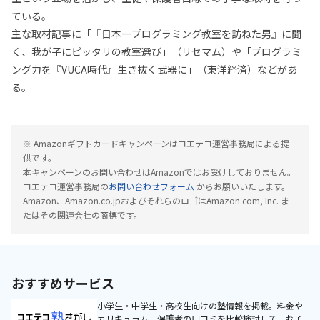
ている。
主な取材記事に「『日本一プログラミング教室を訪ねた男』に聞
く、我が子にピッタリの教室選び」（リセマム）や「プログラミ
ング力を『VUCA時代』生き抜く武器に」（東洋経済）などがあ
る。
※ Amazonギフトカードキャンペーンはコエテコ運営事務局による提
供です。
本キャンペーンのお問い合わせはAmazonではお受けしておりません。
コエテコ運営事務局の
お問い合わせフォーム
からお願いいたします。
Amazon、Amazon.co.jpおよびそれらのロゴはAmazon.com, Inc. ま
たはその関連会社の商標です。
おすすめサービス
小学生・中学生・高校生向けの塾情報を掲載。料金や
カリキュラム、保護者の口コミを比較検討して、お子