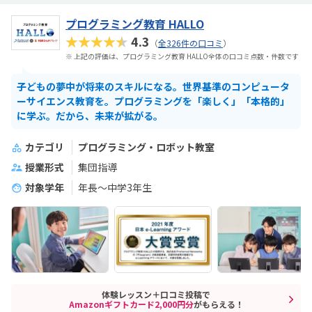
プログラミング教育 HALLO
★★★★★
4.3
（
全326件の口コミ
）
※ 上記の評価は、プログラミング教育 HALLO全体の口コミ点数・件数です
子どもの夢中が将来のスキルになる。世界基準のコンピュータ
ーサイエンス教育を。プログラミングを「楽しく」「本格的」
に学ぶ。だから、未来が拡がる。
カテゴリ
プログラミング・ロボット教室
授業形式
集団指導
対象学年
年長～中学3年生
体験レッスン＋口コミ投稿で
Amazonギフトカード2,000円分
がもらえる！