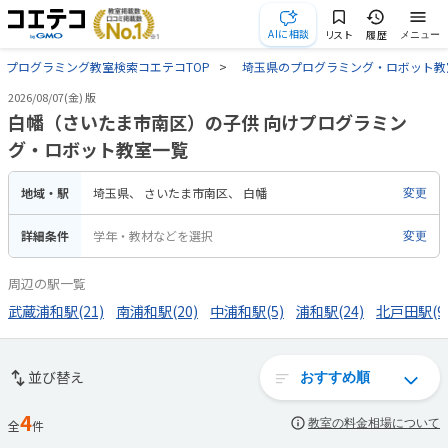
AIに相談
リスト
履歴
メニュー
プログラミング教室検索コエテコTOP
埼玉県のプログラミング・ロボット教
2026/08/07(金) 版
白幡（さいたま市南区）の子供 向けプログラミン
グ・ロボット教室一覧
地域・駅
埼玉県
さいたま市南区
白幡
変更
詳細条件
学年・教材などを選択
変更
周辺の駅一覧
武蔵浦和駅(21)
南浦和駅(20)
中浦和駅(5)
浦和駅(24)
北戸田駅(9
並び替え
4
教室の料金相場について
全
件