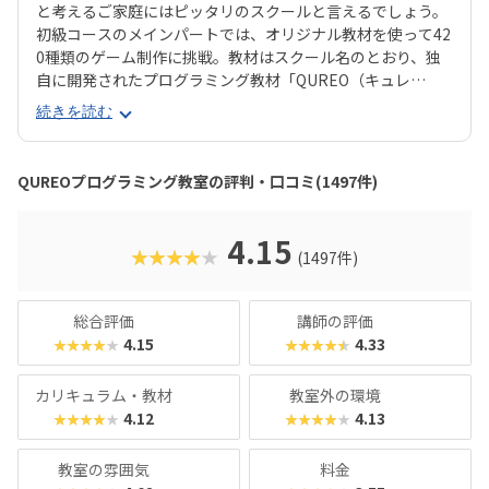
と考えるご家庭にはピッタリのスクールと言えるでしょう。
初級コースのメインパートでは、オリジナル教材を使って42
0種類のゲーム制作に挑戦。教材はスクール名のとおり、独
自に開発されたプログラミング教材「QUREO（キュレ
オ）」です。スマホゲームのような感覚でサクサク進められ
続きを読む
るのに、本格的な内容が学べるのが魅力。子どもにとっても
「やらされている感」がないので、楽しくゲームをクリアし
ていくようなペースでどんどん学習を進めていけます。教材
QUREOプログラミング教室の評判・口コミ(1497件)
のデザイン性も高く、実際にスマホゲーム開発で使用されて
いたキャラクター素材などを多数収録。リッチなグラフィッ
クに慣れている今の子どもでも、「安っぽい」「子どもっぽ
4.15
★★★★★
(1497件)
い」と思わず勉強に取り組めるでしょう。学習結果は通信簿
のような形で確認できるので、保護者も安心ですね。
総合評価
講師の評価
4.15
4.33
★★★★★
★★★★★
カリキュラム・教材
教室外の環境
4.12
4.13
★★★★★
★★★★★
教室の雰囲気
料金