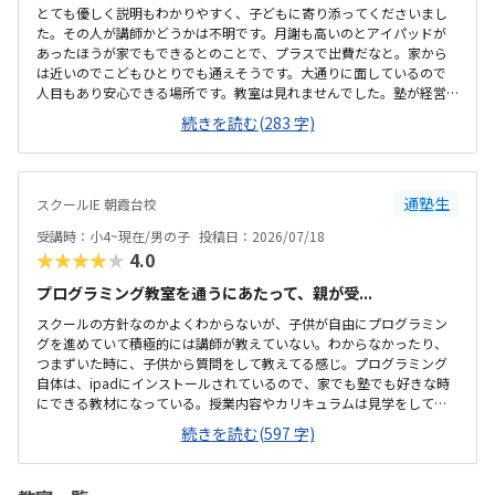
とても優しく説明もわかりやすく、子どもに寄り添ってくださいまし
た。その人が講師かどうかは不明です。月謝も高いのとアイパッドが
あったほうが家でもできるとのことで、プラスで出費だなと。家から
は近いのでこどもひとりでも通えそうです。大通りに面しているので
人目もあり安心できる場所です。教室は見れませんでした。塾が経営
しているとのことで塾の方の教室は少し覗けました。建物自体が古い
続きを読む(283 字)
感じでした。週1で15,000円は高いように思いました。もう少し回数を
増やしてもらうか、下げてもらえると助かります。説明してくれた方
はとても説明がわかりやすく、こどもに寄り添ってくださいました。
通塾生
スクールIE 朝霞台校
受講時：小4~現在/男の子
投稿日：2026/07/18
★★★★★
4.0
プログラミング教室を通うにあたって、親が受...
スクールの方針なのかよくわからないが、子供が自由にプログラミン
グを進めていて積極的には講師が教えていない。わからなかったり、
つまずいた時に、子供から質問をして教えてる感じ。プログラミング
自体は、ipadにインストールされているので、家でも塾でも好きな時
にできる教材になっている。授業内容やカリキュラムは見学をしてい
ないので子供の話だが、積極的に講師が教えていないみたい。月1回は
続きを読む(597 字)
プログラミングで作ったものを発表すると聞いていたが、実施してな
いみたい。駅からは徒歩ですぐ来れる距離で、一本道だから迷うこと
なく来れるので立地は良いと思います。駐車場はないので、車の送迎