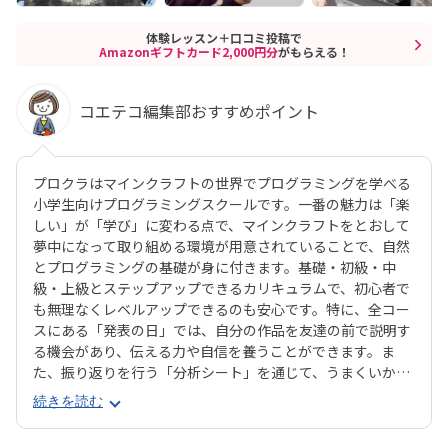
体験レッスン＋口コミ投稿で
Amazonギフトカード2,000円分
がもらえる！
コエテコ編集部おすすめポイント
プロクラはマインクラフトの世界でプログラミングを学べる
小学生向けプログラミングスクールです。一番の魅力は「楽
しい」が「学び」に変わる点で、マインクラフトをとおして
夢中になって取り組める環境が用意されていることで、自然
とプログラミングの基礎が身に付きます。基礎・初級・中
級・上級とステップアップできるカリキュラムで、初心者で
も無理なくレベルアップできるのも安心です。特に、全コー
スにある「発表の日」では、自分の作品を友達の前で説明す
る機会があり、伝える力や自信を養うことができます。ま
た、振り返りを行う「分析シート」を通じて、うまくいかな
かった点をどう改善するかを考える習慣が身に付くのも特徴
続きを読む
です。さらに、講師は子どもたちの答えを引き出すコーチン
グ型指導を採用。自分で考え、解決する力を育みます。全国