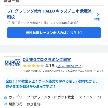
教室一覧
は路上駐車になります。駐輪スペースはあるので子供一人でも近い人
なら行けると思います。奥の方まで覗いたことはないので詳しくはわ
プログラミング教育 HALLO キッズデュオ 武蔵浦
からないが、入り口や教室の内装は奇麗だと思います。気軽に入りや
すい感じがします。ひとそれぞれになってしまい...
和校
詳細
埼玉県さいたま市南区白幡3-10-3 Kids Duo武蔵浦和
無料体験レッスン申込みはこちら
QUREOプログラミング教室
★★★★★
4.15
（
全1497件の口コミ
）
※ 上記の評価は、QUREOプログラミング教室全体の口コミ点数・件数です
全国3,300教室以上！ゲーム感覚で学べる楽しい教材だから、
お子さまが自分から進んで学ぶ！
カテゴリ
プログラミング・ロボット教室
マインクラフト
授業形式
個別指導