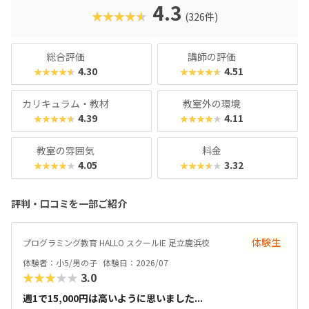
名。学習計画や講師とのマッチングに使われるそうで、「教
4.3
★★★★★
(326件)
材はいいけど、先生との相性が……」なんてトラブルも極力
防ぎます。入り口は楽しく、奥行きはどこまでも！ぜひお近
くの教室に足を運んでみてくださいね。
総合評価
講師の評価
4.30
4.51
★★★★★
★★★★★
カリキュラム・教材
教室外の環境
4.39
4.11
★★★★★
★★★★★
教室の雰囲気
料金
4.05
3.32
★★★★★
★★★★★
評判・口コミを一部ご紹介
体験生
プログラミング教育 HALLO スクールIE 足立鹿浜校
体験者：小5/男の子
体験日：2026/07
★★★★★
3.0
週1で15,000円は高いように思いました...