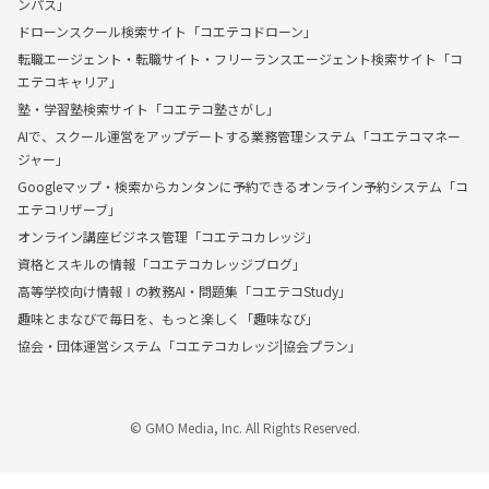
ンパス」
ドローンスクール検索サイト「コエテコドローン」
転職エージェント・転職サイト・フリーランスエージェント検索サイト「コ
エテコキャリア」
塾・学習塾検索サイト「コエテコ塾さがし」
AIで、スクール運営をアップデートする業務管理システム「コエテコマネー
ジャー」
Googleマップ・検索からカンタンに予約できるオンライン予約システム「コ
エテコリザーブ」
オンライン講座ビジネス管理「コエテコカレッジ」
資格とスキルの情報「コエテコカレッジブログ」
高等学校向け情報Ⅰの教務AI・問題集「コエテコStudy」
趣味とまなびで毎日を、もっと楽しく「趣味なび」
協会・団体運営システム「コエテコカレッジ|協会プラン」
© GMO Media, Inc. All Rights Reserved.