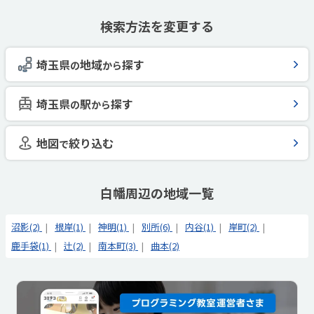
検索方法を変更する
埼玉県
地域
探す
の
から
埼玉県
駅
探す
の
から
地図
絞り込む
で
白幡周辺の地域一覧
沼影(2)
根岸(1)
神明(1)
別所(6)
内谷(1)
岸町(2)
鹿手袋(1)
辻(2)
南本町(3)
曲本(2)