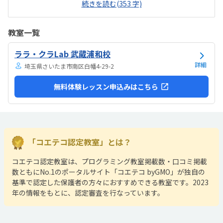
続きを読む(353 字)
す。開放的というよりは、落ち着いて楽しめるところが、息子には合
っていそうです。少し高いなという印象ですが、自宅のパソコンから
も利用できるとの事なので、やる気次第では納得できそうだなと思い
教室一覧
ました。日頃はSwitchで、マイクラやぽこあポケモンで建築を楽しん
でいます。担当の方と相談して今回のコースが向いてるんじゃないか
ララ・クラLab 武蔵浦和校
と勧められました。
詳細
埼玉県さいたま市南区白幡4-29-2
無料体験レッスン申込みはこちら
「コエテコ認定教室」とは？
コエテコ認定教室は、プログラミング教室掲載数・口コミ掲載
数ともにNo.1のポータルサイト「コエテコ byGMO」が独自の
基準で認定した保護者の方々におすすめできる教室です。2023
年の情報をもとに、認定審査を行なっています。