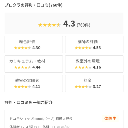
600以上の教室で展開され、初めてでも安心して参加できる
プロクラの評判・口コミ(760件)
無料体験も実施中。遊びながら未来につながる力を育てられ
る、今注目のプログラミング教室です。
4.3
★★★★★
(760件)
総合評価
講師の評価
4.30
4.53
★★★★★
★★★★★
カリキュラム・教材
教室外の環境
4.44
4.16
★★★★★
★★★★★
教室の雰囲気
料金
4.11
3.27
★★★★★
★★★★★
評判・口コミを一部ご紹介
体験生
ドコモショップbono(ボーノ) 相模大野校
体験者：小1/男の子
体験日：2026/07