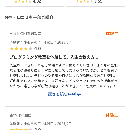
4.02
3.55
★★★★★
★★★★★
評判・口コミを一部ご紹介
体験生
ベスト個別真岡教室
体験者：小4/男の子
体験日：2026/07
★★★★★
4.0
プログラミング教室を体験して、先生の教え方...
先生が、できたことをその場ですぐに褒めてくださり、子どもの些細
な変化や頑張りにも丁寧に反応してくださっていたのが、とても良い
と感じました。子どものやる気や自信につながる関わり方だと感じ、
好印象でした。体験では、大好きなマインクラフトを使った授業だっ
たため、楽しみながら取り組むことができ、とても良かったです。た
だ、今後もずっとマインクラフトを使った内容ではないと伺ったの
続きを読む(440 字)
で、その後も興味を持って取り組めるかどうかは少し気になる点でし
た。教室は自宅から15分ほどの距離にあり、通いやすいと感じまし
た。また、駐車場もあるため、送り迎えもしやすく、安心して通わせ
られる環境だと思いました。教室は一人ひとりの席が完全に仕切られ
体験生
森塾 北浦和校
ているわけではありませんが、壁などで視線が分散しにくい工夫がさ
れており、集中しやすい雰囲気だと感じました。月4回（1回50分）で
体験者：小6/男の子
体験日：2026/07
約12,000円という料金は、我が家にとってはや...
★★★★★
4.0