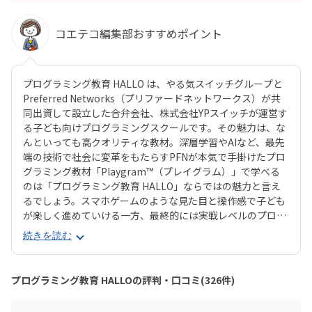
コエテコ編集部おすすめポイント
プログラミング教育 HALLO は、やる気スイッチグループと
Preferred Networks（プリファードネットワークス）が共
同出資して設立した合弁会社、株式会社YPスイッチが運営す
る子ども向けプログラミングスクールです。その魅力は、な
んといっても高クオリティな教材。深層学習やAIなど、最先
端の技術で社会に変革をもたらすPFNが本気で手掛けたプロ
グラミング教材「Playgram™（プレイグラム）」で学べる
のは「プログラミング教育 HALLO」ならではの魅力と言え
るでしょう。スマホゲームのような見た目と操作感で子ども
が楽しく進めていける一方、最終的には実戦レベルのプログ
ラミングスキルが身につく「Playgram」には、まるでマイ
続きを読む
ンクラフト（マイクラ）のように3D空間をデザインできるモ
ードも。子どもの創造性と技術力、そのどちらも高めていけ
るスクールをお探しのご家庭にぴったりのスクールです。ま
プログラミング教育 HALLOの評判・口コミ(326件)
た、運営元のやる気スイッチグループといえば、子どもの性
格や学習タイプを見極める「個性診断テスト（ETS）」も有