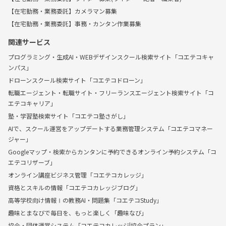
【在宅勤務・業務委託】カメラマン募集
【在宅勤務・業務委託】事務・カンタン作業募集
関連サービス
プログラミング・生成AI・WEBデザインスクール検索サイト「コエテコキャ
ンパス」
ドローンスクール検索サイト「コエテコドローン」
転職エージェント・転職サイト・フリーランスエージェント検索サイト「コ
エテコキャリア」
塾・学習塾検索サイト「コエテコ塾さがし」
AIで、スクール運営をアップデートする業務管理システム「コエテコマネー
ジャー」
Googleマップ・検索からカンタンに予約できるオンライン予約システム「コ
エテコリザーブ」
オンライン講座ビジネス管理「コエテコカレッジ」
資格とスキルの情報「コエテコカレッジブログ」
高等学校向け情報Ⅰの教務AI・問題集「コエテコStudy」
趣味とまなびで毎日を、もっと楽しく「趣味なび」
協会・団体運営システム「コエテコカレッジ|協会プラン」