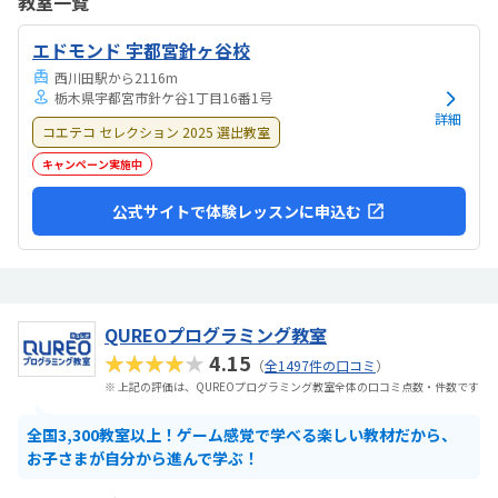
教室一覧
コンがないけれど、アルファベットを覚えたりタイピングができるよ
うになっているので良かったと思っています。特にありません。
エドモンド 宇都宮針ヶ谷校
西川田駅から2116m
栃木県宇都宮市針ケ谷1丁目16番1号
詳細
コエテコ セレクション 2025 選出教室
キャンペーン実施中
公式サイトで体験レッスンに申込む
QUREOプログラミング教室
★★★★★
4.15
（
全1497件の口コミ
）
※ 上記の評価は、QUREOプログラミング教室全体の口コミ点数・件数です
全国3,300教室以上！ゲーム感覚で学べる楽しい教材だから、
お子さまが自分から進んで学ぶ！