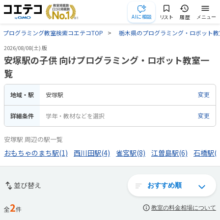
AIに相談
リスト
履歴
メニュー
プログラミング教室検索コエテコTOP
栃木県のプログラミング・ロボット教
2026/08/08(土) 版
安塚駅の子供 向けプログラミング・ロボット教室一
覧
地域・駅
安塚駅
変更
詳細条件
学年・教材などを選択
変更
安塚駅 周辺の駅一覧
おもちゃのまち駅(1)
西川田駅(4)
雀宮駅(8)
江曽島駅(6)
石橋駅(4
並び替え
2
教室の料金相場について
全
件