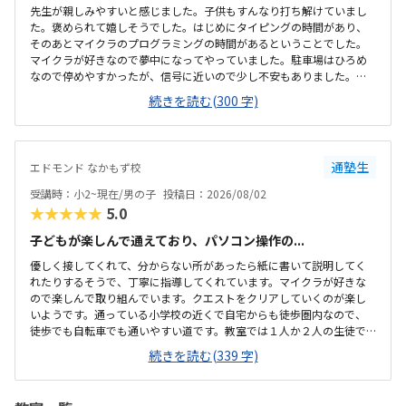
先生が親しみやすいと感じました。子供もすんなり打ち解けていまし
た。褒められて嬉しそうでした。はじめにタイピングの時間があり、
そのあとマイクラのプログラミングの時間があるということでした。
マイクラが好きなので夢中になってやっていました。駐車場はひろめ
なので停めやすかったが、信号に近いので少し不安もありました。清
潔感がありました。冷房も効いていて過ごしやすいと感じました。机
続きを読む(300 字)
や椅子も使いやすそうでした。月のうち2回で、自由に日程を決められ
るのは嬉しいと感じました。1回にかかる費用が安くはないので考えて
しまいます。マイクラが好きなので夢中になってやっていたので嬉し
かったです。褒められて嬉しそうでした。
通塾生
エドモンド なかもず校
受講時：小2~現在/男の子
投稿日：2026/08/02
★★★★★
5.0
子どもが楽しんで通えており、パソコン操作の...
優しく接してくれて、分からない所があったら紙に書いて説明してく
れたりするそうで、丁寧に指導してくれています。マイクラが好きな
ので楽しんで取り組んでいます。クエストをクリアしていくのが楽し
いようです。通っている小学校の近くで自宅からも徒歩圏内なので、
徒歩でも自転車でも通いやすい道です。教室では１人か２人の生徒で
マイペースに取り組めているようです。特に気になることはありませ
続きを読む(339 字)
ん。もっと安い方が嬉しいですが、プログラミング教室の月謝として
は一般的な料金だと思います。クエストをクリアしていくのが進んで
る事を実感できて嬉しいし楽しいと子どもが言っています。家にパソ