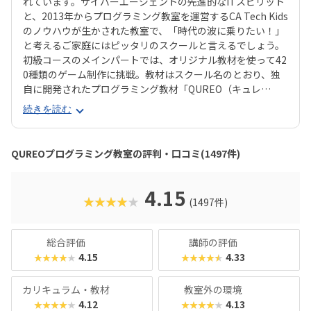
れています。サイバーエージェントの先進的なITスピリット
と、2013年からプログラミング教室を運営するCA Tech Kids
のノウハウが生かされた教室で、「時代の波に乗りたい！」
と考えるご家庭にはピッタリのスクールと言えるでしょう。
初級コースのメインパートでは、オリジナル教材を使って42
0種類のゲーム制作に挑戦。教材はスクール名のとおり、独
自に開発されたプログラミング教材「QUREO（キュレ
オ）」です。スマホゲームのような感覚でサクサク進められ
続きを読む
るのに、本格的な内容が学べるのが魅力。子どもにとっても
「やらされている感」がないので、楽しくゲームをクリアし
ていくようなペースでどんどん学習を進めていけます。教材
QUREOプログラミング教室の評判・口コミ(1497件)
のデザイン性も高く、実際にスマホゲーム開発で使用されて
いたキャラクター素材などを多数収録。リッチなグラフィッ
クに慣れている今の子どもでも、「安っぽい」「子どもっぽ
4.15
★★★★★
(1497件)
い」と思わず勉強に取り組めるでしょう。学習結果は通信簿
のような形で確認できるので、保護者も安心ですね。
総合評価
講師の評価
4.15
4.33
★★★★★
★★★★★
カリキュラム・教材
教室外の環境
4.12
4.13
★★★★★
★★★★★