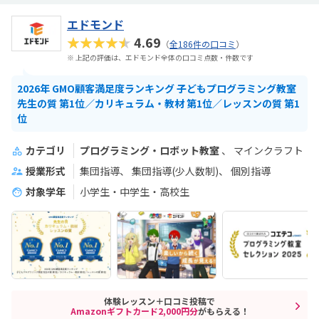
エドモンド
★★★★★
4.69
（
全186件の口コミ
）
※ 上記の評価は、エドモンド全体の口コミ点数・件数です
2026年 GMO顧客満足度ランキング 子どもプログラミング教室
先生の質 第1位／カリキュラム・教材 第1位／レッスンの質 第1
位
カテゴリ
プログラミング・ロボット教室
マインクラフト
授業形式
集団指導
集団指導(少人数制)
個別指導
対象学年
小学生・中学生・高校生
体験レッスン＋口コミ投稿で
Amazonギフトカード2,000円分
がもらえる！