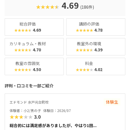
す。成長が“見える”チェックシートやタイピングシートな
4.69
★★★★★
(186件)
ど、“続けたくなる仕組み”が整っているため、高い継続率に
繋がっています。マインクラフトが好きなお子さんはもちろ
ん、「好きなことから将来につながる力を育てたい」「子ど
総合評価
講師の評価
もの成長を実感したい」というご家庭にもおすすめのスクー
4.69
4.78
★★★★★
★★★★★
ルです！
カリキュラム・教材
教室外の環境
4.70
4.39
★★★★★
★★★★★
教室の雰囲気
料金
4.50
4.02
★★★★★
★★★★★
評判・口コミを一部ご紹介
体験生
エドモンド 水戸元台町校
体験者：小2/男の子
体験日：2026/07
★★★★★
3.0
総合的には満足感がありましたが、やはり1回...