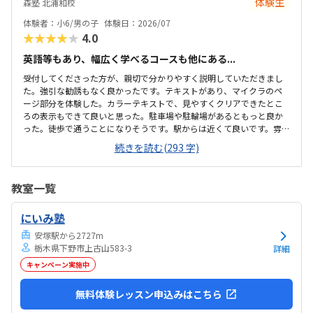
体験生
森塾 北浦和校
ているわけではありませんが、壁などで視線が分散しにくい工夫がさ
れており、集中しやすい雰囲気だと感じました。月4回（1回50分）で
体験者：小6/男の子
体験日：2026/07
約12,000円という料金は、我が家にとってはや...
★★★★★
4.0
英語等もあり、幅広く学べるコースも他にある...
受付してくださった方が、親切で分かりやすく説明していただきまし
た。強引な勧誘もなく良かったです。テキストがあり、マイクラのペ
ージ部分を体験した。カラーテキストで、見やすくクリアできたとこ
ろの表示もできて良いと思った。駐車場や駐輪場があるともっと良か
った。徒歩で通うことになりそうです。駅からは近くて良いです。雰囲
気も良く、清潔感もあった。部屋が区切られていて、個人スペースも
続きを読む(293 字)
確保されていて良かった。基本料金以外に、追加料金があまり無さそ
うで良かった。できれば、毎月1万以内で通いたいです。子供に熱心に
話しかけてくださったり、褒めてくださって、子供が頑張ろうという
教室一覧
気持ちになれて良かった。
にいみ塾
安塚駅から2727m
栃木県下野市上古山583-3
詳細
キャンペーン実施中
無料体験レッスン申込みはこちら