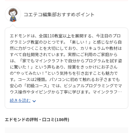
コエテコ編集部おすすめポイント
エドモンドは、全国110教室以上を展開する、今注目のプロ
グラミング教室のひとつです。「楽しい！」と感じながら自
然に力がつくことを大切にしており、カリキュラムや教材は
すべて自社開発されています。実際にご利用のご家庭から
は、「家でもマインクラフトで自分からプログラムを試す姿
に驚いた！」という声もあり、授業をきっかけにお子さん
の“やってみたい！”という気持ちを引き出すことも魅力で
す。コースは2種類。パソコンに初めて触れるお子さまでも
安心の「初級コース」では、ビジュアルプログラミングでマ
ウス操作やタイピングから丁寧に学びます。マインクラフト
の世界でキャラクター「エージェント」に命令を出しなが
続きを読む
ら、プログラミングを体験的に習得できます。より本格的に
学びたい方向けの「中級コース」では、プログラミング言語
「JavaScript」を使ったテキストプログラミングに挑戦。ゲ
エドモンドの評判・口コミ(186件)
ーム感覚でステージをクリアしていく中で、関数や条件分岐
などの実践的なプログラミングスキルが自然と身につきま