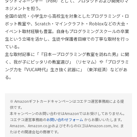
ダクトマネージャー（PdM）として、プロダクトおよび開発のマ
ネジメントを担う。
全国の幼児・小学生から高校生を対象としたプログラミング・ロ
ボット教室や、Scratch・マインクラフト・Robloxなどの大会・
イベント取材経験も豊富。自身もプログラミングスクールの卒業
生という立場を活かし、生徒や保護者目線での丁寧な取材を行っ
ている。
主な取材記事に「『日本一プログラミング教室を訪ねた男』に聞
く、我が子にピッタリの教室選び」（リセマム）や「プログラミ
ング力を『VUCA時代』生き抜く武器に」（東洋経済）などがあ
る。
※ Amazonギフトカードキャンペーンはコエテコ運営事務局による提
供です。
本キャンペーンのお問い合わせはAmazonではお受けしておりません。
コエテコ運営事務局の
お問い合わせフォーム
からお願いいたします。
Amazon、Amazon.co.jpおよびそれらのロゴはAmazon.com, Inc. ま
たはその関連会社の商標です。