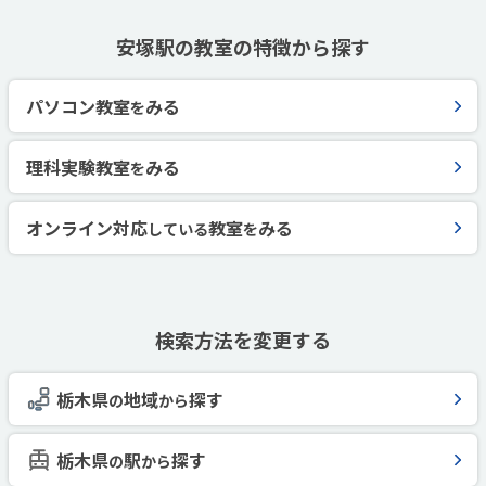
安塚駅の教室の特徴から探す
パソコン教室
みる
を
理科実験教室
みる
を
オンライン対応
教室
みる
している
を
検索方法を変更する
栃木県
地域
探す
の
から
栃木県
駅
探す
の
から