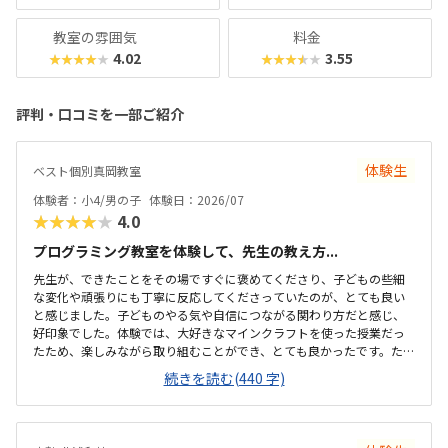
教室の雰囲気
料金
4.02
3.55
★★★★★
★★★★★
評判・口コミを一部ご紹介
体験生
ベスト個別真岡教室
体験者：小4/男の子
体験日：2026/07
★★★★★
4.0
プログラミング教室を体験して、先生の教え方...
先生が、できたことをその場ですぐに褒めてくださり、子どもの些細
な変化や頑張りにも丁寧に反応してくださっていたのが、とても良い
と感じました。子どものやる気や自信につながる関わり方だと感じ、
好印象でした。体験では、大好きなマインクラフトを使った授業だっ
たため、楽しみながら取り組むことができ、とても良かったです。た
だ、今後もずっとマインクラフトを使った内容ではないと伺ったの
続きを読む(440 字)
で、その後も興味を持って取り組めるかどうかは少し気になる点でし
た。教室は自宅から15分ほどの距離にあり、通いやすいと感じまし
た。また、駐車場もあるため、送り迎えもしやすく、安心して通わせ
られる環境だと思いました。教室は一人ひとりの席が完全に仕切られ