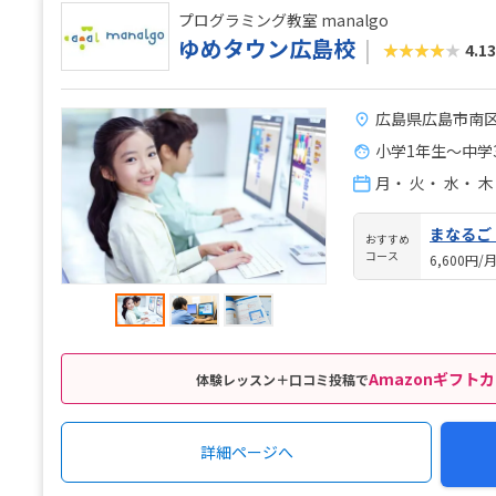
プログラミング教室 manalgo
ゆめタウン広島校
★★★★★
4.13
広島県広島市南区
小学1年生～中学
月
・
火
・
水
・
木
まなるご
おすすめ
コース
6,600円/
Amazonギフトカ
体験レッスン＋口コミ投稿で
詳細ページへ