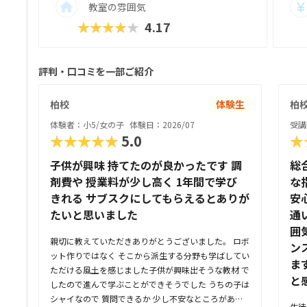
教室の雰囲気
★★★★★
4.17
評判・口コミを一部ご紹介
柏校
体験生
柏
体験者：小5/女の子
体験日：2026/07
受講
★★★★★
5.0
★
子供が興味 持てたのが良かったです 調
総
剤費や 授業料が少し高く 1年間で学び
な
きれる サブスクにしてもらえるとありが
安
たいと思いました
通
囲
親切に教えていただきありがとうございました。 ロボ
ン
ット作りではなく そこから派生する分野も学ばしてい
ま
ただける風土を感じました子供が興味出そうな教材 で
と
したので進んで学ぶことができそうでした うちの子は
シャイなので 質問できるか 少し不安なところがあり
生徒