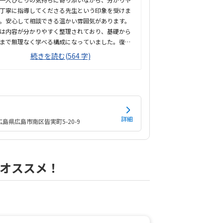
丁寧に指導してくださる先生という印象を受けま
。安心して相談できる温かい雰囲気があります。
は内容が分かりやすく整理されており、基礎から
まで無理なく学べる構成になっていました。復習
活用しやすいと感じました教室は清潔感があり、
続きを読む(564 字)
着いた雰囲気で通いやすいと感じました。立地も
、安心して継続して通える環境が整っていると思
す。教室は明るく清潔感があり、整理整頓が行き
ていました。落ち着いて学習に取り組める、安心
ある環境だと感じました。料金設定は内容やサポ
を考えると納得できるものでした。無理なく続け
詳細
広島県広島市南区皆実町5-20-9
い価格帯だと感じ、安心して受講できると思いま
。先生方が親切で話しやすく、分からないことも
に質問できる雰囲気が良かったです。教室も明る
潔で、安心して学習に取り組める環境だと感じま
オススメ！
。現時点では特に気にな...