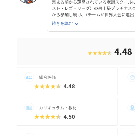
集まる前から運営されている老舗スクールに
スト・レゴ・リーグ）の最上級プラチナスク
から参加し続け、7チームが世界大会に進出
年運営されているだけに、高校生になって
続きを読む
活発な雰囲気ではありますが、遊び半分と
いのが特長です。ひとことで言えば派手さのな
は、本気でやりたいお子さんにはぴったり
ですが、年長〜小2生向けにKicks（キッ
4.48
★★★★★
す。Kicsのほうは身近なものをテーマに
ずはやらせてみて、興味を持つか確かめた
refus/Kicksともに、カリキュラムが
る教室もあるので、入会を検討する際は早
総合評価
★★★★★
4.48
カリキュラム・教材
★★★★★
4.50