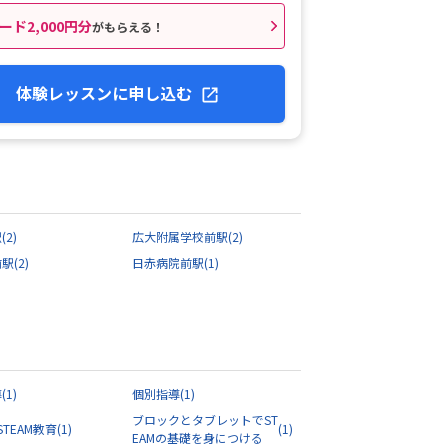
ード2,000円分
がもらえる！
体験レッスンに申し込む
駅
(2)
広大附属学校前駅
(2)
前駅
(2)
日赤病院前駅
(1)
導
(1)
個別指導
(1)
ブロックとタブレットでST
STEAM教育
(1)
(1)
EAMの基礎を身につける