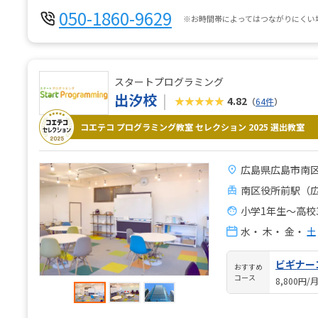
050-1860-9629
※お時間帯によってはつながりにくい
スタートプログラミング
出汐校
★★★★★
4.82
（
64件
）
コエテコ プログラミング教室 セレクション 2025 選出教室
広島県広島市南区出
南区役所前駅（広
小学1年生～高校
水
・
木
・
金
・
土
ビギナー
おすすめ
コース
8,800円/