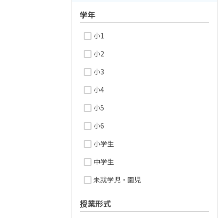
学年
小1
小2
小3
小4
小5
小6
小学生
中学生
未就学児・園児
授業形式