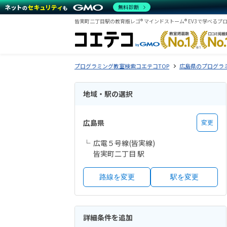
無料診断
皆実町二丁目駅の教育版レゴ® マインドストーム® EV3で学べる
プログラミング教室検索コエテコTOP
広島県のプログラ
地域・駅の選択
広島県
変更
広電５号線(皆実線)
皆実町二丁目 駅
路線を変更
駅を変更
詳細条件を追加