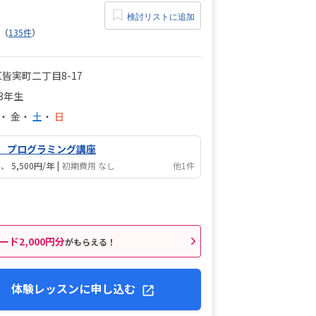
検討リストに追加
（
135件
）
皆実町二丁目8-17
3年生
・
金
・
土
・
日
 プログラミング講座
月
5,500円/年
|
初期費用 なし
他1件
ード2,000円分
がもらえる！
体験レッスンに申し込む