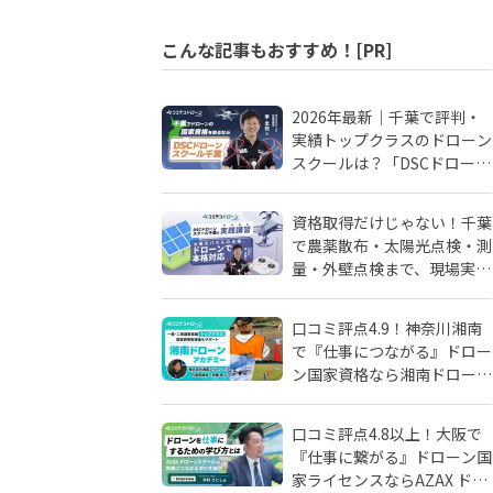
こんな記事もおすすめ！[PR]
2026年最新｜千葉で評判・
実績トップクラスのドローン
スクールは？「DSCドローン
スクール千葉」が選ばれる理
由
資格取得だけじゃない！千葉
で農薬散布・太陽光点検・測
量・外壁点検まで、現場実務
に強いドローンスクールはD
SCドローンスクール千葉
口コミ評点4.9！神奈川湘南
で『仕事につながる』ドロー
ン国家資格なら湘南ドローン
アカデミーがおすすめ！地域
密着人材会社が母体！
口コミ評点4.8以上！大阪で
『仕事に繋がる』ドローン国
家ライセンスならAZAX ドロ