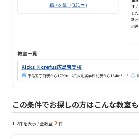
ました柏駅からとても近く 通いやすいと思いました
続きを読む(331 字)
すく
小学5年生だと 1人で通えるか 少し不安なところがあ
した
りました楽しそうに 勉強していたのが印象的でした
教材
、とても 整理整頓 が行き届き 清潔な 環境でした毎月
応用
1万円 オーバーは少し高いと感じました 自習室を無制
にも
限に使える環境 であれば 良いと思いましたロボット
落ち
組み立て に取り組んでました 子供が興味持っていれ
良く
ばどんどん進める体制に していただきたいと思いまし
いま
教室一覧
た
届い
感の
Kicks ×crefus広島皆実校
ート
（
）
宇品五丁目駅から1722m
広大附属学校前駅から164m
やす
した
気軽
く清
この条件でお探しの方はこんな教室も
した
2
1-2件を表示 / 全教室
件