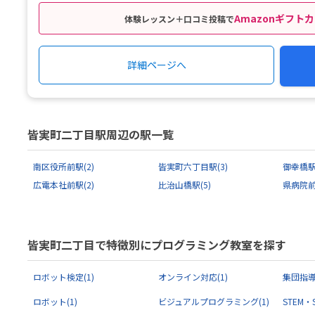
Amazonギフトカ
体験レッスン＋口コミ投稿で
詳細ページへ
皆実町二丁目駅周辺の駅一覧
南区役所前駅
(2)
皆実町六丁目駅
(3)
御幸橋
広電本社前駅
(2)
比治山橋駅
(5)
県病院
皆実町二丁目で特徴別にプログラミング教室を探す
ロボット検定
(1)
オンライン対応
(1)
集団指
ロボット
(1)
ビジュアルプログラミング
(1)
STEM・