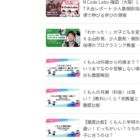
N Code Labo 梅田（大阪）L
T大会レポート 少人数個別指
導で伸びる学びの現場
「わかった！」が子どもを変
える――山形発、少人数制・個別
指導のプログラミング教室
「ピタゴラミン」の流儀
くもんは何歳から何歳まで？
いつまでなのか受験しない場
合も徹底解説
くもんの月謝（料金）は高
い？ 2教科いくら？他教室と
徹底比較
【徹底比較】くもんと学研の
違い！どっちがいい？うちの
子に合うのは？