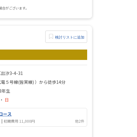
場合がございます。
検討リストに追加
汐3-4-31
電５号線(皆実線) ）から徒歩14分
3年生
・
日
コース
月
|
初期費用 11,000円
他2件