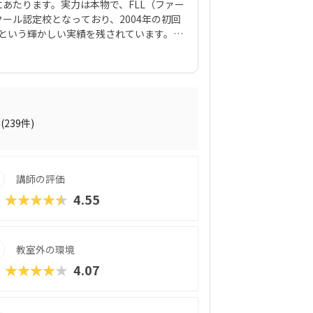
あたります。実力は本物で、FLL（ファー
ール認定校となっており、2004年の初回
という輝かしい実績を残されています。長
もずっと通い続けている生徒さんも多数。
いう感じではなく、意欲的に学ぶ生徒が多
い、「質実剛健」なイメージのCrefus
のスクールでしょう。対象年齢は小3生以上
クス）というサブブランドも運営されていま
、より楽しさ重視で学べる雰囲気なので、「ま
(239件)
い」という保護者にもおすすめできます。C
しっかりしているだけに、入会時期が決まってい
めに下調べに動くのがおすすめです。
講師の評価
★★★★★
4.55
教室外の環境
★★★★★
4.07