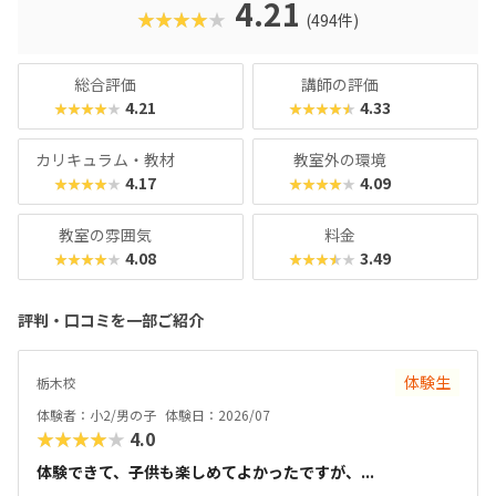
りのとっつきやすい見た目から入って、実践レベルの内容が
4.21
★★★★★
(494件)
学べると好評です。授業料が比較的お手頃価格なのもポイン
トで、ファーストコースは6,930円＋教材費2,640円（80分×
月2回）、レギュラーコースは8,800円＋教材費2,640円＋テ
総合評価
講師の評価
キスト費2,860円（80分×月2回）、マスターコースは11,00
4.21
4.33
★★★★★
★★★★★
0円＋教材費2,640円＋テキスト費2,860円（80分×月2
回）。年に1度のテキスト費以外、追加料金もかかりませ
カリキュラム・教材
教室外の環境
ん。明確な料金体系と通いやすさ、ある程度「勉強」の雰囲
4.17
4.09
★★★★★
★★★★★
気を重視する方におすすめのスクールです。
教室の雰囲気
料金
4.08
3.49
★★★★★
★★★★★
評判・口コミを一部ご紹介
体験生
栃木校
体験者：小2/男の子
体験日：2026/07
★★★★★
4.0
体験できて、子供も楽しめてよかったですが、...