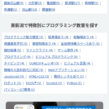
越後石山駅(3)
大形駅(2)
亀田駅(5)
新潟駅(17)
新崎駅(1)
早通駅(1)
白山駅(10)
関屋駅(6)
東新潟で特徴別にプログラミング教室を探す
プログラミング能力検定 (3)
駐車場あり (4)
駐輪場あり (4)
保護者見学可 (3)
振替制度あり (4)
生徒用待機スペースあり (3)
個別指導 (5)
マインクラフト (4)
ゲーム制作 (4)
プログラミング (4)
ビジュアルプログラミング (5)
タイピング (4)
QUREO(キュレオ) (3)
ビジュアル言語 (4)
情報の入試科目化に対応 (3)
Webアプリケーション (3)
JavaScript (3)
HTML+CSS (3)
教材レンタルあり (1)
ロボット (1)
KOOV® (1)
Scratch (1)
Python (1)
パソコン・ICT教育 (1)