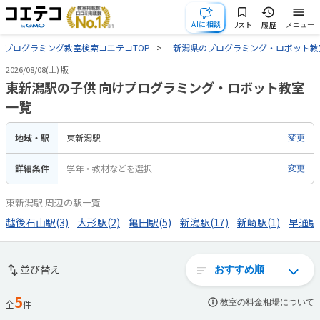
AIに相談
リスト
履歴
メニュー
プログラミング教室検索コエテコTOP
新潟県のプログラミング・ロボット教
2026/08/08(土) 版
東新潟駅の子供 向けプログラミング・ロボット教室
一覧
地域・駅
東新潟駅
変更
詳細条件
学年・教材などを選択
変更
東新潟駅 周辺の駅一覧
越後石山駅(3)
大形駅(2)
亀田駅(5)
新潟駅(17)
新崎駅(1)
早通駅(
並び替え
5
教室の料金相場について
全
件