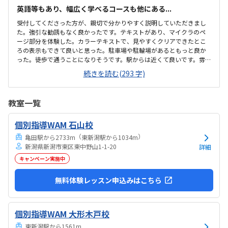
英語等もあり、幅広く学べるコースも他にある...
受付してくださった方が、親切で分かりやすく説明していただきまし
た。強引な勧誘もなく良かったです。テキストがあり、マイクラのペ
ージ部分を体験した。カラーテキストで、見やすくクリアできたとこ
ろの表示もできて良いと思った。駐車場や駐輪場があるともっと良か
った。徒歩で通うことになりそうです。駅からは近くて良いです。雰囲
気も良く、清潔感もあった。部屋が区切られていて、個人スペースも
続きを読む(293 字)
確保されていて良かった。基本料金以外に、追加料金があまり無さそ
うで良かった。できれば、毎月1万以内で通いたいです。子供に熱心に
話しかけてくださったり、褒めてくださって、子供が頑張ろうという
教室一覧
気持ちになれて良かった。
個別指導WAM 石山校
（
）
亀田駅から2733m
東新潟駅から1034m
新潟県新潟市東区東中野山1-1-20
詳細
キャンペーン実施中
無料体験レッスン申込みはこちら
個別指導WAM 大形木戸校
東新潟駅から1561m