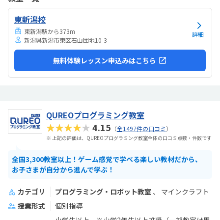
としているので、気が散らず、集中しやすいと思います。個人授業なの
で、割高かなと思いました。生徒2.3人でも大丈夫な感じはします。あ
東新潟校
と、動画を見ながら制作するので、簡単なうちは家でもできる内容か
なと思います。あまり得意な事がなく、自分に...
東新潟駅から373m
詳細
新潟県新潟市東区石山団地10-3
無料体験レッスン申込みはこちら
QUREOプログラミング教室
★★★★★
4.15
（
全1497件の口コミ
）
※ 上記の評価は、QUREOプログラミング教室全体の口コミ点数・件数です
全国3,300教室以上！ゲーム感覚で学べる楽しい教材だから、
お子さまが自分から進んで学ぶ！
カテゴリ
プログラミング・ロボット教室
マインクラフト
授業形式
個別指導