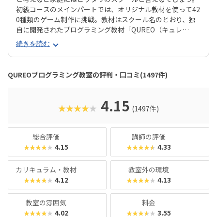
初級コースのメインパートでは、オリジナル教材を使って42
0種類のゲーム制作に挑戦。教材はスクール名のとおり、独
自に開発されたプログラミング教材「QUREO（キュレ
オ）」です。スマホゲームのような感覚でサクサク進められ
続きを読む
るのに、本格的な内容が学べるのが魅力。子どもにとっても
「やらされている感」がないので、楽しくゲームをクリアし
ていくようなペースでどんどん学習を進めていけます。教材
QUREOプログラミング教室の評判・口コミ(1497件)
のデザイン性も高く、実際にスマホゲーム開発で使用されて
いたキャラクター素材などを多数収録。リッチなグラフィッ
クに慣れている今の子どもでも、「安っぽい」「子どもっぽ
4.15
★★★★★
(1497件)
い」と思わず勉強に取り組めるでしょう。学習結果は通信簿
のような形で確認できるので、保護者も安心ですね。
総合評価
講師の評価
4.15
4.33
★★★★★
★★★★★
カリキュラム・教材
教室外の環境
4.12
4.13
★★★★★
★★★★★
教室の雰囲気
料金
4.02
3.55
★★★★★
★★★★★