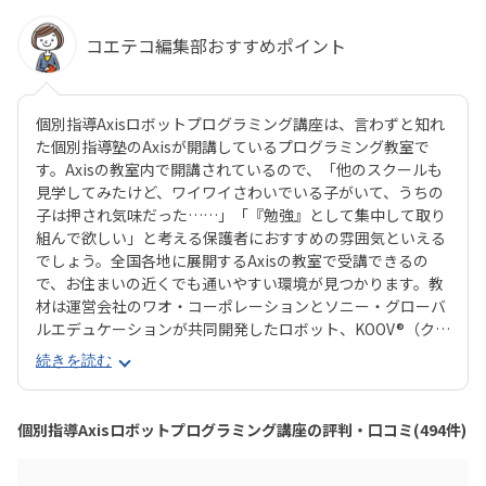
コエテコ編集部おすすめポイント
個別指導Axisロボットプログラミング講座は、言わずと知れ
た個別指導塾のAxisが開講しているプログラミング教室で
す。Axisの教室内で開講されているので、「他のスクールも
見学してみたけど、ワイワイさわいでいる子がいて、うちの
子は押され気味だった……」「『勉強』として集中して取り
組んで欲しい」と考える保護者におすすめの雰囲気といえる
でしょう。全国各地に展開するAxisの教室で受講できるの
で、お住まいの近くでも通いやすい環境が見つかります。教
材は運営会社のワオ・コーポレーションとソニー・グローバ
ルエデュケーションが共同開発したロボット、KOOV®︎（クー
ブ）。半透明のカラフルなブロックを組み合わせながらロボ
続きを読む
ットを組み立てていくので、女の子にも人気が高いのがポイ
ント。ロボットが好きな子はもちろん、色彩感覚に優れる子
からも評判の教材です。さらに、高学年からはエンジニアも
個別指導Axisロボットプログラミング講座の評判・口コミ(494件)
使う本格的なプログラミング言語「Python（パイソン）」
を学べるマスターコースも用意されています。これまでどお