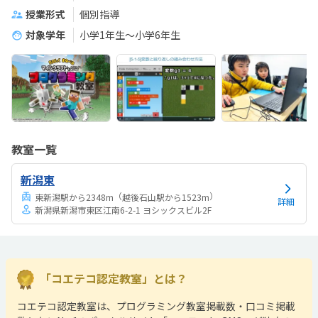
授業形式
個別指導
対象学年
小学1年生～小学6年生
教室一覧
新潟東
（
）
東新潟駅から2348m
越後石山駅から1523m
詳細
新潟県新潟市東区江南6-2-1 ヨシックスビル2F
「コエテコ認定教室」とは？
コエテコ認定教室は、プログラミング教室掲載数・口コミ掲載