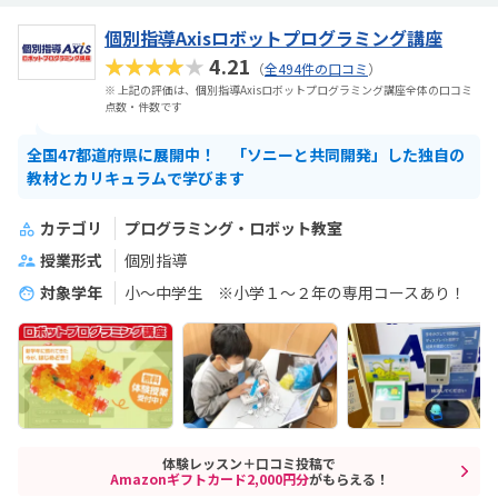
個別指導Axisロボットプログラミング講座
★★★★★
4.21
（
全494件の口コミ
）
※ 上記の評価は、個別指導Axisロボットプログラミング講座全体の口コミ
点数・件数です
全国47都道府県に展開中！ 「ソニーと共同開発」した独自の
教材とカリキュラムで学びます
カテゴリ
プログラミング・ロボット教室
授業形式
個別指導
対象学年
小～中学生 ※小学１～２年の専用コースあり！
体験レッスン＋口コミ投稿で
Amazonギフトカード2,000円分
がもらえる！