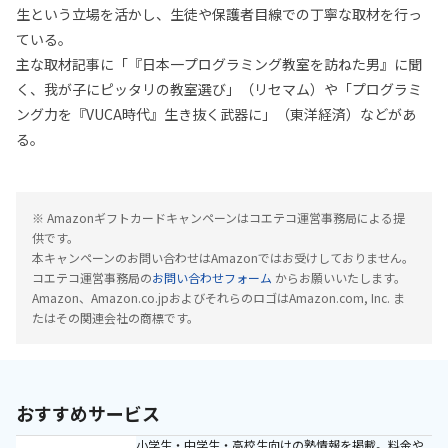
生という立場を活かし、生徒や保護者目線での丁寧な取材を行っ
ている。
主な取材記事に「『日本一プログラミング教室を訪ねた男』に聞
く、我が子にピッタリの教室選び」（リセマム）や「プログラミ
ング力を『VUCA時代』生き抜く武器に」（東洋経済）などがあ
る。
※ Amazonギフトカードキャンペーンはコエテコ運営事務局による提
供です。
本キャンペーンのお問い合わせはAmazonではお受けしておりません。
コエテコ運営事務局の
お問い合わせフォーム
からお願いいたします。
Amazon、Amazon.co.jpおよびそれらのロゴはAmazon.com, Inc. ま
たはその関連会社の商標です。
おすすめサービス
小学生・中学生・高校生向けの塾情報を掲載。料金や