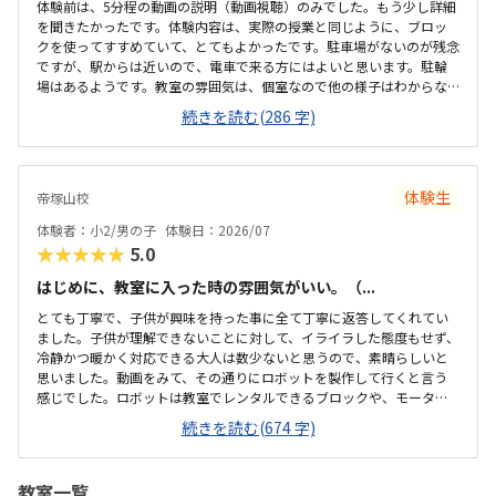
体験前は、5分程の動画の説明（動画視聴）のみでした。もう少し詳細
を聞きたかったです。体験内容は、実際の授業と同じように、ブロッ
クを使ってすすめていて、とてもよかったです。駐車場がないのが残念
ですが、駅からは近いので、電車で来る方にはよいと思います。駐輪
場はあるようです。教室の雰囲気は、個室なので他の様子はわからな
いです。いくつか部屋があるようでしたが、特に説明を受けていない
続きを読む(286 字)
です。料金の説明はなく、資料を見たのですが、個別指導なので高く
ても仕方ないのかなと思いました。個別指導なので、子供に合わせて
対応してもらえます。80分は長いかと思いましたが、ちょうどよかっ
たです。
体験生
帝塚山校
体験者：小2/男の子
体験日：2026/07
★★★★★
5.0
はじめに、教室に入った時の雰囲気がいい。（...
とても丁寧で、子供が興味を持った事に全て丁寧に返答してくれてい
ました。子供が理解できないことに対して、イライラした態度もせず、
冷静かつ暖かく対応できる大人は数少ないと思うので、素晴らしいと
思いました。動画をみて、その通りにロボットを製作して行くと言う
感じでした。ロボットは教室でレンタルできるブロックや、モーター
などです。タブレットの操作も子供自身ができるので、機械に強くな
続きを読む(674 字)
るなという印象でした。家から自転車ですぐのところにあります。駐
輪スペースもあり、場所も道路面に接しているので、すぐに見つけら
れ、わかりやすいです。シンプルで無駄のない部屋でした。白を基調
教室一覧