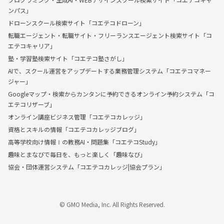
ンパス」
ドローンスクール検索サイト「コエテコドローン」
転職エージェント・転職サイト・フリーランスエージェント検索サイト「コ
エテコキャリア」
塾・学習塾検索サイト「コエテコ塾さがし」
AIで、スクール運営をアップデートする業務管理システム「コエテコマネー
ジャー」
Googleマップ・検索からカンタンに予約できるオンライン予約システム「コ
エテコリザーブ」
オンライン講座ビジネス管理「コエテコカレッジ」
資格とスキルの情報「コエテコカレッジブログ」
高等学校向け情報Ⅰの教務AI・問題集「コエテコStudy」
趣味とまなびで毎日を、もっと楽しく「趣味なび」
協会・団体運営システム「コエテコカレッジ|協会プラン」
© GMO Media, Inc. All Rights Reserved.