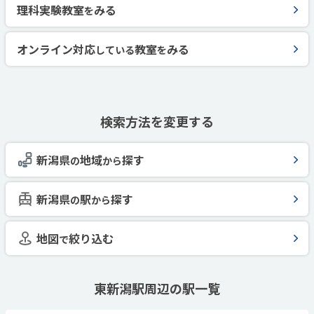
理科実験教室
みる
を
オンライン対応
教室
みる
している
を
検索方法を変更する
新潟県
地域
探す
の
から
新潟県
駅
探す
の
から
地図
絞り込む
で
東新潟駅周辺の駅一覧