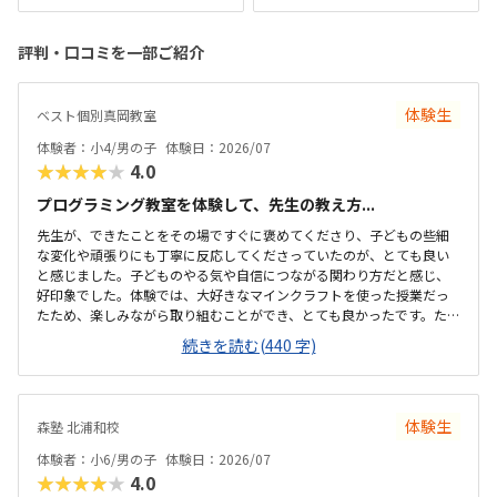
評判・口コミを一部ご紹介
体験生
ベスト個別真岡教室
体験者：小4/男の子
体験日：2026/07
★★★★★
4.0
プログラミング教室を体験して、先生の教え方...
先生が、できたことをその場ですぐに褒めてくださり、子どもの些細
な変化や頑張りにも丁寧に反応してくださっていたのが、とても良い
と感じました。子どものやる気や自信につながる関わり方だと感じ、
好印象でした。体験では、大好きなマインクラフトを使った授業だっ
たため、楽しみながら取り組むことができ、とても良かったです。た
だ、今後もずっとマインクラフトを使った内容ではないと伺ったの
続きを読む(440 字)
で、その後も興味を持って取り組めるかどうかは少し気になる点でし
た。教室は自宅から15分ほどの距離にあり、通いやすいと感じまし
た。また、駐車場もあるため、送り迎えもしやすく、安心して通わせ
られる環境だと思いました。教室は一人ひとりの席が完全に仕切られ
体験生
森塾 北浦和校
ているわけではありませんが、壁などで視線が分散しにくい工夫がさ
れており、集中しやすい雰囲気だと感じました。月4回（1回50分）で
体験者：小6/男の子
体験日：2026/07
約12,000円という料金は、我が家にとってはや...
★★★★★
4.0