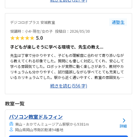
備されており学習に集中できる環境だと感じました。教室全体の雰囲
気も明るく初めてでも入りやすかったです。ロボット教材や指導の質
を踏まえると料金は適切だと思います。。内容に見合った価格だと感
じています。雰囲気がよく、子供が自然と興味を持って取り組める空
通塾生
デジコロボプラス 安城教室
気づくりがされていると感じました。
受講時：小4~現在/女の子
投稿日：2026/05/30
★★★★★
5.0
子どもが楽しそうに学べる環境で、先生の教え...
先生は丁寧で分かりやすく、子どもの理解度に合わせて寄り添いなが
ら教えてくれる印象でした。質問にも優しく対応してくれ、安心して
学べる雰囲気でした。ロボットが実際に動く楽しさがあり、教材やカ
リキュラムも分かりやすく、試行錯誤しながら学べてとても充実して
いるカリキュラムでした。駅から近く通いやすく、教室の雰囲気も明
るく安心して通えました。教室は明るく学びやすい雰囲気でしたが、
続きを読む(556 字)
共同のトイレが和式のみしかなく、娘が和式トイレを使えないため設
備面がもう少し配慮されていると安心して通えると感じました。料金
設定は内容に対して妥当で、負担も特に感じませんでした。カリキュ
教室一覧
ラムやサポート面を考えると納得できる価格で、安心して続けられる
と感じました。教室は明るく安心でき、子どもが楽しそうに取り組む
パソコン教室ドルフィン
姿が親として嬉しかったです。特にロボットが動いた瞬間の笑顔が印
象的で、意欲的に学べる環境だと感じました。教室自体...
東山・おかでんミュージアム駅駅から9381m
詳細
岡山県岡山市南区飽浦94番地