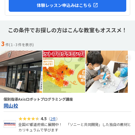
体験レッスン申込みはこちら
この条件でお探しの方はこんな教室もオススメ！
3
件(
1
-
3
件を表示)
個別指導Axisロボットプログラミング講座
岡山校
★★★★★
4.5
（
2件
）
全国47都道府県に展開中！ 「ソニーと共同開発」した独自の教材と
カリキュラムで学びます