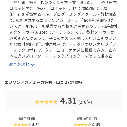
「経産省「第7回 ものづくり日本大賞（2018年）」や「日本
ロボット学会「第38回 ロボット活用社会貢献賞（2020
年）」を受賞するほか、プログラミングスクール・教材調査
で5冠を達成するエジソンアカデミー。「保護者が通わせた
いスクールNo.1」も受賞する同校を運営するのは、老舗教材
開発メーカーのArtec（アーテック）です。教材メーカーが
運営するだけあって、子どもの興味・関心を引き出すカラフ
ルな教材が魅力◎。使用教材はアーテックオリジナルの「ア
ーテックロボ」で、タテ・ヨコ・ナナメに接続できる、立方
体に近いブロック「アーテックブロック」を使って組み立て
ます。一般的なブロック教材に比べて自由度が高いので、立
続きを読む
体が苦手なお子さんでも思うとおりのロボットが組み立てら
れるでしょう。レゴ®︎ブロックよりも色合いがやさしめなの
で、女の子もとっつきやすいはずです。エジソンアカデミー
エジソンアカデミーの評判・口コミ(278件)
のカリキュラムの目玉は、毎月新しいロボットが作れるこ
と。信号機やライントレースから始め、2足歩行ロボットな
ど高度なものにもチャレンジできます。基礎カリキュラムは
4.31
★★★★★
(278件)
2年分ですが、3年目以降の生徒に向けた「エキスパート編」
もあるので、まだまだスキルを高めたい！なんてお子さんも
安心です。最近では「Universal Robotics Challenge（UR
総合評価
講師の評価
C）」という大会を立ち上げるなど、ますます子どものやる
4.31
4.43
★★★★★
★★★★★