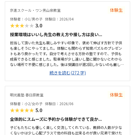
体験生
京進スクール・ワン男山泉教室
体験者：小1/男の子
体験日：2026/04
★★★★★
3.0
授業環境はいいし先生の教え方や接し方は良い...
担当して頂いた先生も親しみやすい印象で、褒めて伸ばす方針で子供
も楽しそうにやってました。体験にも関わらず知育パズルのプレゼン
トもあり良かったです。自分で考えさせる方針の塾ですので、子供も
成長できると感じました。駐車場が少し遠いし塾に聞かないとわから
ない場所で不便に感じました。後は受講日が週2回しかないのも厳しい
仕切りがあって集中しやすい環境かなと思いました。夜は学習塾なの
続きを読む(272 字)
で先生の教え方もうまいと思いました。仕方ないとは思いますが、教
材費が高いなと思いました。授業料込みで12分割できたらいいなと思
いました。体験のパズルが楽しくやってました。
体験生
明光義塾 春日原教室
体験者：小2/女の子
体験日：2026/06
★★★★★
5.0
全体的にスムーズに予約から体験ができて良か...
子どもたちにも優しく楽しく交流してくれている、教師の人数が少な
くないかは少し心配プラスで他の科目も出来るのが良い兄弟で受けた