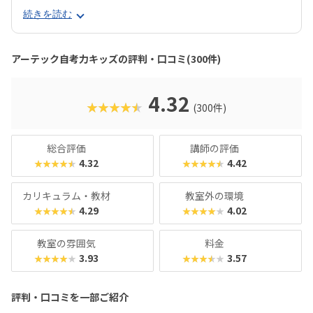
年齢が上がっても同系列の教室に通い続けられるのが魅力で
続きを読む
す。授業は1ヶ月に4回で、60分ずつ。推奨年齢は年長〜小3
で、授業を通して集中力や創造力を育みます。カリキュラム
はブロックを使った図形パズルに取り組む「パズル」、ロボ
アーテック自考力キッズの評判・口コミ(300件)
ットを組み立てて動かす「ロボット」、パソコンを使ってロ
ボットを動かす「プログラミング」の3つが合わさってお
り、コエテコの口コミにも「いろいろな能力がバランスよく
4.32
★★★★★
(300件)
育ちそう」という声が寄せられています。とくに評価が高い
のは「パズル」で、低年齢の子どもでも気負うことなくロボ
ットやプログラミングの世界に入っていけると評判です。大
総合評価
講師の評価
好きなブロックをきっかけに、これからの社会で必要とされ
4.32
4.42
★★★★★
★★★★★
るスキルの芽を育てたいと考える保護者におすすめのスクー
ルといえるでしょう。
カリキュラム・教材
教室外の環境
4.29
4.02
★★★★★
★★★★★
教室の雰囲気
料金
3.93
3.57
★★★★★
★★★★★
評判・口コミを一部ご紹介