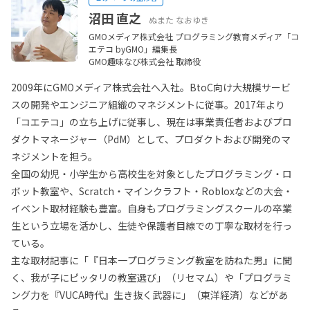
沼田 直之
ぬまた なおゆき
GMOメディア株式会社 プログラミング教育メディア「コ
エテコ byGMO」編集長
GMO趣味なび株式会社 取締役
2009年にGMOメディア株式会社へ入社。BtoC向け大規模サービ
スの開発やエンジニア組織のマネジメントに従事。2017年より
「コエテコ」の立ち上げに従事し、現在は事業責任者およびプロ
ダクトマネージャー（PdM）として、プロダクトおよび開発のマ
ネジメントを担う。
全国の幼児・小学生から高校生を対象としたプログラミング・ロ
ボット教室や、Scratch・マインクラフト・Robloxなどの大会・
イベント取材経験も豊富。自身もプログラミングスクールの卒業
生という立場を活かし、生徒や保護者目線での丁寧な取材を行っ
ている。
主な取材記事に「『日本一プログラミング教室を訪ねた男』に聞
く、我が子にピッタリの教室選び」（リセマム）や「プログラミ
ング力を『VUCA時代』生き抜く武器に」（東洋経済）などがあ