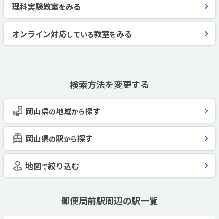
理科実験教室
みる
を
オンライン対応
教室
みる
している
を
検索方法を変更する
岡山県
地域
探す
の
から
岡山県
駅
探す
の
から
地図
絞り込む
で
郵便局前駅周辺の駅一覧