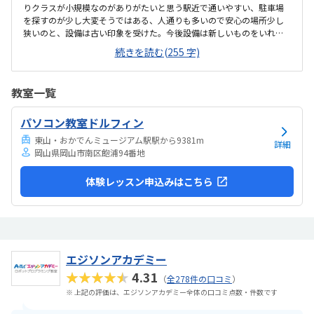
りクラスが小規模なのがありがたいと思う駅近で通いやすい、駐車場
を探すのが少し大変そうではある、人通りも多いので安心の場所少し
狭いのと、設備は古い印象を受けた。今後設備は新しいものをいれて
ほしいと思う。兄弟割引きが無いのが残念。兄弟も一緒に通わせると
続きを読む(255 字)
親ともしても楽なので、兄弟プランを入れてほしい他の先生の紹介も
あれば良い担当の先生もありがたいが、英語の先生や他の先生も紹介
があってほしい
教室一覧
パソコン教室ドルフィン
東山・おかでんミュージアム駅駅から9381m
詳細
岡山県岡山市南区飽浦94番地
体験レッスン申込みはこちら
エジソンアカデミー
★★★★★
4.31
（
全278件の口コミ
）
※ 上記の評価は、エジソンアカデミー全体の口コミ点数・件数です