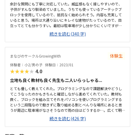
余計な質問にも丁寧に対応していた。威圧感もなく接しやすいので、
子供がすんなり馴染めていました。うちでも使っているアーテックブ
ロックを使用しているので、抵抗なく始められそう。内容も充実して
いると思う。場所は大通り沿いにキレイな建物がたっているので、目
立ってとても分かりすい。最初は駐車場が少し分かりにくいですが、
換気等、気を使っておこなっていた。教室内も清潔感があり、リラッ
続きを読む(340 字)
クスできる雰囲気。授業は月2回です。もう少し安いとありがたいです
が、他のプログラミングスクールより安価だと思います。自分が作っ
たものが動くので、楽しかったようです。内容は子供が興味を持つよ
うな工夫をしてあると思いました。希望があればプラス1000円でタイ
体験生
まなびのサークルGrowingWith
ピングを学べます。色々と行き届いた教室だと思いました。
体験者：小2/男の子
体験日：2023/01
★★★★★
4.0
立地も良く教材も良く先生も二人いらっしゃる...
とても優しく教えてくれた。プログラミングなので課題解決やどうし
てこうなったのかもきちんと確認しながら進めてくれていた。教材も
良く、ブロックを組み立てそれをパソコンを使いプログラミングする
という二段階なので飽きずに取り組める割とべんりな場所にあると思
うが周辺に駐車場がなさそうなので雨の日はどうするか…。広くて明
るい。レンタルルームとして使われているようなので広すぎるくら
続きを読む(426 字)
い、リラックスして授業を受けられた。時間と料金の提示が曖昧な所
があった。休んだ場合は振替等はなく次回はその2コマは飛ばして次の
課題になるとの話だったので良いのか悪いのか…。月一回でニコマや