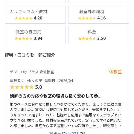
気を引き出すスクールになっています。
カリキュラム・教材
教室外の環境
4.28
4.16
★★★★★
★★★★★
教室の雰囲気
料金
3.94
3.50
★★★★★
★★★★★
評判・口コミを一部ご紹介
体験生
デジコロボプラス 安城教室
体験者：小4/女の子
体験日：2026/04
★★★★★
5.0
講師の方の対応や教室の環境も良く安心して参...
娘のペースに合わせて優しく声をかけてくださり、楽しそうに取り組
んでいました。質問にも親切に対応していただき、好印象でした。カ
リキュラムぐ組まれており、基礎から応用まで無理なくステップアッ
プできる印象でした。教材も準備されていて、安心して学べる内容だ
と感じました。自宅から車で送迎しやすい距離でしたし、時間帯も無
理なく通える範囲で、安心して続けられそうです。教材がきちんと整
続きを読む(327 字)