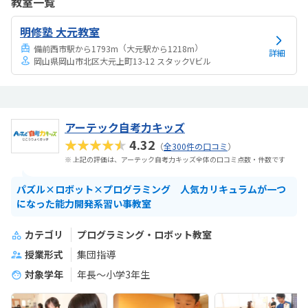
教室一覧
るとの話だったので集中力が持つかどうか気になった。月1度と思うと
月謝は高いと感じる。一人の生徒に二人の先生になる予定ですとのこ
明修塾 大元教室
とで贅沢すぎるなと思う反面一緒に学ぶ友達がいるともっと良いなと
思った。教材カリキュラムは問題ないが、教材が良い...
（
）
備前西市駅から1793m
大元駅から1218m
詳細
岡山県岡山市北区大元上町13-12 スタックVビル
アーテック自考力キッズ
★★★★★
4.32
（
全300件の口コミ
）
※ 上記の評価は、アーテック自考力キッズ全体の口コミ点数・件数です
パズル×ロボット×プログラミング 人気カリキュラムが一つ
になった能力開発系習い事教室
カテゴリ
プログラミング・ロボット教室
授業形式
集団指導
対象学年
年長～小学3年生