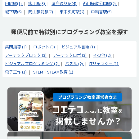
田町駅(1)
柳川駅(3)
県庁通り駅(4)
西川緑道公園駅(2)
城下駅(6)
岡山駅前駅(7)
東中央町駅(2)
中納言駅(5)
郵便局前で特徴別にプログラミング教室を探す
集団指導 (3)
ロボット (3)
ビジュアル言語 (1)
アーテックブロック (3)
アーテックロボ (3)
その他 (2)
ビジュアルプログラミング (2)
パズル (2)
ITリテラシー (1)
電子工作 (1)
STEM・STEAM教育 (1)