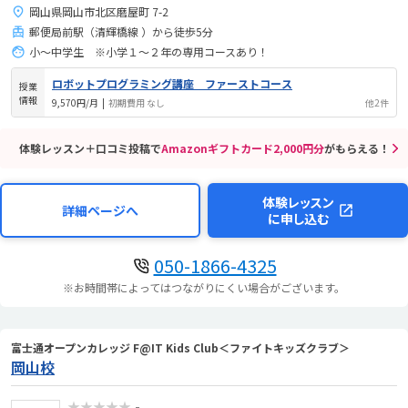
岡山県岡山市北区磨屋町 7-2
郵便局前駅（清輝橋線 ）から徒歩5分
小～中学生 ※小学１～２年の専用コースあり！
ロボットプログラミング講座 ファーストコース
授業
情報
9,570円/月
|
初期費用 なし
他2件
体験レッスン＋口コミ投稿で
Amazonギフトカード2,000円分
がもらえる！
体験レッスン
詳細ページへ
に申し込む
050-1866-4325
※お時間帯によってはつながりにくい場合がございます。
富士通オープンカレッジ F@IT Kids Club＜ファイトキッズクラブ＞
岡山校
★★★★★
-