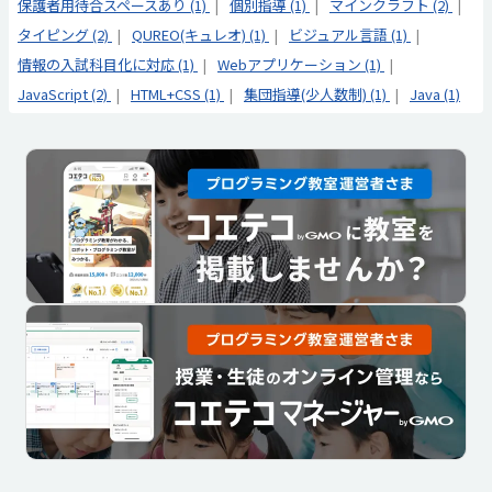
保護者用待合スペースあり (1)
個別指導 (1)
マインクラフト (2)
タイピング (2)
QUREO(キュレオ) (1)
ビジュアル言語 (1)
情報の入試科目化に対応 (1)
Webアプリケーション (1)
JavaScript (2)
HTML+CSS (1)
集団指導(少人数制) (1)
Java (1)