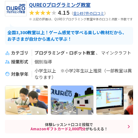
QUREOプログラミング教室
★★★★★
4.15
（
全1497件の口コミ
）
※ 上記の評価は、QUREOプログラミング教室全体の口コミ点数・件数です
全国3,300教室以上！ゲーム感覚で学べる楽しい教材だから、
お子さまが自分から進んで学ぶ！
カテゴリ
プログラミング・ロボット教室
マインクラフト
授業形式
個別指導
小学生以上 ※小学2年生以上推奨（一部教室は異
対象学年
なります）
体験レッスン＋口コミ投稿で
Amazonギフトカード2,000円分
がもらえる！