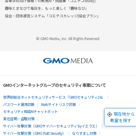
高等学校向け情報Ⅰの教務AI・問題集「コエテコStudy」
趣味とまなびで毎日を、もっと楽しく「趣味なび」
協会・団体運営システム「コエテコカレッジ|協会プラン」
© GMO Media, Inc. All Rights Reserved.
GMOインターネットグループのセキュリティ事業について
世界初総合ネットセキュリティサービス「GMOセキュリティ24」
パスワード漏洩診断
Webサイトリスク診断
セキュリティ相談AIチャットボット
現在地から
実在証明・盗聴対策
教室を探す
サイバー攻撃対策（GMOサイバーセキュリティ byイエラエ）
サイバー攻撃対策（GMO Flatt Security）
なりすまし対策