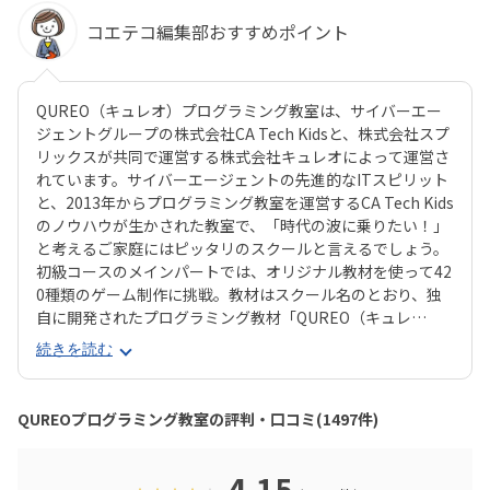
コエテコ編集部おすすめポイント
QUREO（キュレオ）プログラミング教室は、サイバーエー
ジェントグループの株式会社CA Tech Kidsと、株式会社スプ
リックスが共同で運営する株式会社キュレオによって運営さ
れています。サイバーエージェントの先進的なITスピリット
と、2013年からプログラミング教室を運営するCA Tech Kids
のノウハウが生かされた教室で、「時代の波に乗りたい！」
と考えるご家庭にはピッタリのスクールと言えるでしょう。
初級コースのメインパートでは、オリジナル教材を使って42
0種類のゲーム制作に挑戦。教材はスクール名のとおり、独
自に開発されたプログラミング教材「QUREO（キュレ
オ）」です。スマホゲームのような感覚でサクサク進められ
続きを読む
るのに、本格的な内容が学べるのが魅力。子どもにとっても
「やらされている感」がないので、楽しくゲームをクリアし
ていくようなペースでどんどん学習を進めていけます。教材
QUREOプログラミング教室の評判・口コミ(1497件)
のデザイン性も高く、実際にスマホゲーム開発で使用されて
いたキャラクター素材などを多数収録。リッチなグラフィッ
クに慣れている今の子どもでも、「安っぽい」「子どもっぽ
4.15