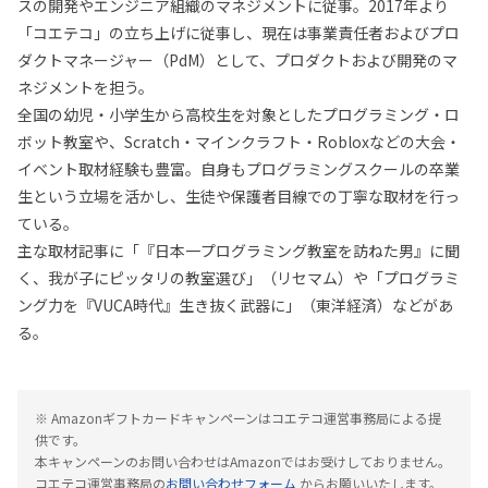
スの開発やエンジニア組織のマネジメントに従事。2017年より
「コエテコ」の立ち上げに従事し、現在は事業責任者およびプロ
ダクトマネージャー（PdM）として、プロダクトおよび開発のマ
ネジメントを担う。
全国の幼児・小学生から高校生を対象としたプログラミング・ロ
ボット教室や、Scratch・マインクラフト・Robloxなどの大会・
イベント取材経験も豊富。自身もプログラミングスクールの卒業
生という立場を活かし、生徒や保護者目線での丁寧な取材を行っ
ている。
主な取材記事に「『日本一プログラミング教室を訪ねた男』に聞
く、我が子にピッタリの教室選び」（リセマム）や「プログラミ
ング力を『VUCA時代』生き抜く武器に」（東洋経済）などがあ
る。
※ Amazonギフトカードキャンペーンはコエテコ運営事務局による提
供です。
本キャンペーンのお問い合わせはAmazonではお受けしておりません。
コエテコ運営事務局の
お問い合わせフォーム
からお願いいたします。