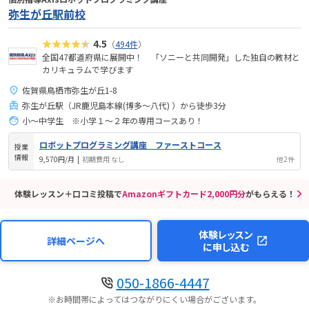
弥生が丘駅前校
★★★★★
4.5
（
494件
）
全国47都道府県に展開中！ 「ソニーと共同開発」した独自の教材と
カリキュラムで学びます
佐賀県鳥栖市弥生が丘1-8
弥生が丘駅（JR鹿児島本線(博多～八代) ）から徒歩3分
小～中学生 ※小学１～２年の専用コースあり！
ロボットプログラミング講座 ファーストコース
授業
情報
9,570円/月
|
初期費用 なし
他2件
体験レッスン＋口コミ投稿で
Amazonギフトカード2,000円分
がもらえる！
体験レッスン
詳細ページへ
に申し込む
050-1866-4447
※お時間帯によってはつながりにくい場合がございます。