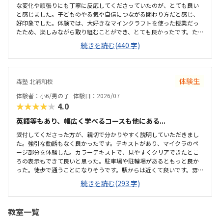
な変化や頑張りにも丁寧に反応してくださっていたのが、とても良い
と感じました。子どものやる気や自信につながる関わり方だと感じ、
好印象でした。体験では、大好きなマインクラフトを使った授業だっ
たため、楽しみながら取り組むことができ、とても良かったです。た
だ、今後もずっとマインクラフトを使った内容ではないと伺ったの
続きを読む(440 字)
で、その後も興味を持って取り組めるかどうかは少し気になる点でし
た。教室は自宅から15分ほどの距離にあり、通いやすいと感じまし
た。また、駐車場もあるため、送り迎えもしやすく、安心して通わせ
られる環境だと思いました。教室は一人ひとりの席が完全に仕切られ
体験生
森塾 北浦和校
ているわけではありませんが、壁などで視線が分散しにくい工夫がさ
れており、集中しやすい雰囲気だと感じました。月4回（1回50分）で
体験者：小6/男の子
体験日：2026/07
約12,000円という料金は、我が家にとってはや...
★★★★★
4.0
英語等もあり、幅広く学べるコースも他にある...
受付してくださった方が、親切で分かりやすく説明していただきまし
た。強引な勧誘もなく良かったです。テキストがあり、マイクラのペ
ージ部分を体験した。カラーテキストで、見やすくクリアできたとこ
ろの表示もできて良いと思った。駐車場や駐輪場があるともっと良か
った。徒歩で通うことになりそうです。駅からは近くて良いです。雰囲
気も良く、清潔感もあった。部屋が区切られていて、個人スペースも
続きを読む(293 字)
確保されていて良かった。基本料金以外に、追加料金があまり無さそ
うで良かった。できれば、毎月1万以内で通いたいです。子供に熱心に
話しかけてくださったり、褒めてくださって、子供が頑張ろうという
教室一覧
気持ちになれて良かった。