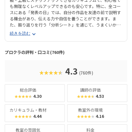
級・上級とステップアップできるカリキュラムで、初心者で
も無理なくレベルアップできるのも安心です。特に、全コー
スにある「発表の日」では、自分の作品を友達の前で説明す
る機会があり、伝える力や自信を養うことができます。ま
た、振り返りを行う「分析シート」を通じて、うまくいかな
かった点をどう改善するかを考える習慣が身に付くのも特徴
続きを読む
です。さらに、講師は子どもたちの答えを引き出すコーチン
グ型指導を採用。自分で考え、解決する力を育みます。全国
600以上の教室で展開され、初めてでも安心して参加できる
プロクラの評判・口コミ(760件)
無料体験も実施中。遊びながら未来につながる力を育てられ
る、今注目のプログラミング教室です。
4.3
★★★★★
(760件)
総合評価
講師の評価
4.30
4.53
★★★★★
★★★★★
カリキュラム・教材
教室外の環境
4.44
4.16
★★★★★
★★★★★
教室の雰囲気
料金