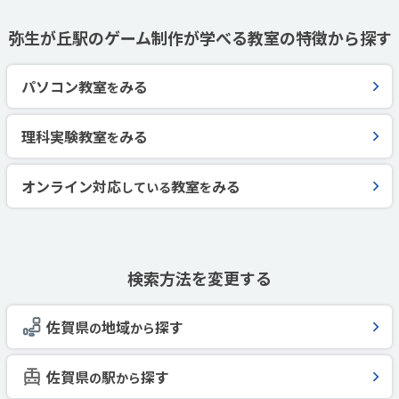
弥生が丘駅のゲーム制作が学べる教室の特徴から探す
パソコン教室
みる
を
理科実験教室
みる
を
オンライン対応
教室
みる
している
を
検索方法を変更する
佐賀県
地域
探す
の
から
佐賀県
駅
探す
の
から