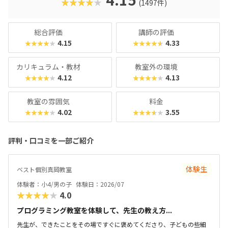
★★★★★
(1497件)
い」と思わず勉強に取り組めるでしょう。学習結果は通信簿
のような形で確認できるので、保護者も安心ですね。
総合評価
講師の評価
4.15
4.33
★★★★★
★★★★★
カリキュラム・教材
教室外の環境
4.12
4.13
★★★★★
★★★★★
教室の雰囲気
料金
4.02
3.55
★★★★★
★★★★★
評判・口コミを一部ご紹介
体験生
ベスト個別真岡教室
体験者：小4/男の子
体験日：2026/07
★★★★★
4.0
プログラミング教室を体験して、先生の教え方...
先生が、できたことをその場ですぐに褒めてくださり、子どもの些細