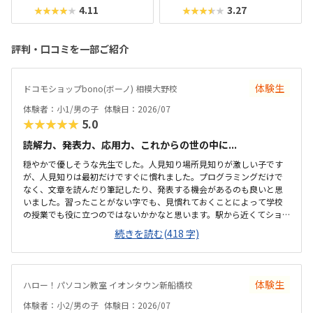
4.11
3.27
★★★★★
★★★★★
評判・口コミを一部ご紹介
体験生
ドコモショップbono(ボーノ) 相模大野校
体験者：小1/男の子
体験日：2026/07
★★★★★
5.0
読解力、発表力、応用力、これからの世の中に...
穏やかで優しそうな先生でした。人見知り場所見知りが激しい子です
が、人見知りは最初だけですぐに慣れました。プログラミングだけで
なく、文章を読んだり筆記したり、発表する機会があるのも良いと思
いました。習ったことがない字でも、見慣れておくことによって学校
の授業でも役に立つのではないかかなと思います。駅から近くてショ
ッピングモールの中にあるので便利です。車で来ても授業分の駐車券
続きを読む(418 字)
は付けてくれるそうです。ドコモショップ内なので音が気になるかと
思いましたが、扉を閉めればそんなに気になりませんでした。一面ガ
ラスなので程よい解放感で授業の様子が見れます。プログラミング教
室としてはこれくらいかな、という印象です。教材はマイクラなので
体験生
ハロー！パソコン教室 イオンタウン新船橋校
プライベートでも使えるからいいかな、と思ってます。学校で使って
いるパソコンはタッチパネルタイプなので、キーボードは打てるかな
体験者：小2/男の子
体験日：2026/07