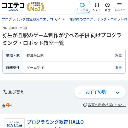
AIに相談
リスト
履歴
メニュー
プログラミング教室検索コエテコTOP
佐賀県のプログラミング・ロボット教
2026/08/08(土) 版
弥生が丘駅のゲーム制作が学べる子供 向けプログラ
ミング・ロボット教室一覧
地域・駅
弥生が丘駅
変更
詳細条件
ゲーム制作
変更
並び替え
4
教室の料金相場について
全
件
プログラミング教育 HALLO