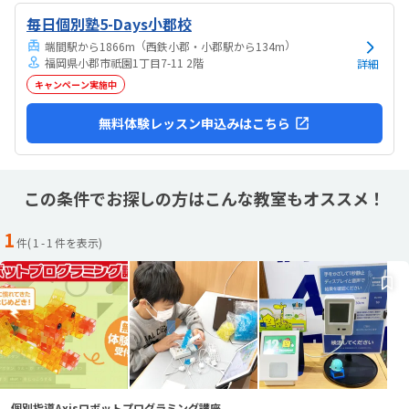
毎日個別塾5-Days小郡校
（
）
端間駅から1866m
西鉄小郡・小郡駅から134m
福岡県小郡市祇園1丁目7-11 2階
詳細
キャンペーン実施中
無料体験レッスン申込みはこちら
この条件でお探しの方はこんな教室もオススメ！
1
件(
1
-
1
件を表示)
個別指導Axisロボットプログラミング講座