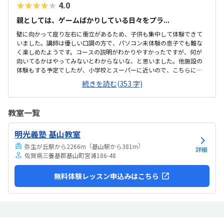
と心配でしたが、すぐに慣れました。コマンド１つでた...
★★★★★
4.0
親としては、ゲームばかりしている日々をプラ...
壁に向かって座り左右に衝立があるため、子供も集中して体験できて
いました。講師は優しい口調の方で、パソコン未体験の息子でも難な
く楽しめたようです。コースの説明がわかりやすかったですが、何が
向いてるかはやってみないとわからないな、と思いました。他施設の
体験もする予定でしたが、小学校とスーパーに近いので、こちらに決
めました。息子はゲーミングチェアに初めて座れて嬉しかったようで
続きを読む(353 字)
す。開放的というよりは、落ち着いて楽しめるところが、息子には合
っていそうです。少し高いなという印象ですが、自宅のパソコンから
も利用できるとの事なので、やる気次第では納得できそうだなと思い
教室一覧
ました。日頃はSwitchで、マイクラやぽこあポケモンで建築を楽しん
でいます。担当の方と相談して今回のコースが向いてるんじゃないか
明光義塾 基山教室
と勧められました。
（
）
弥生が丘駅から2266m
基山駅から381m
詳細
佐賀県三養基郡基山町宮浦186-48
無料体験レッスン申込みはこちら