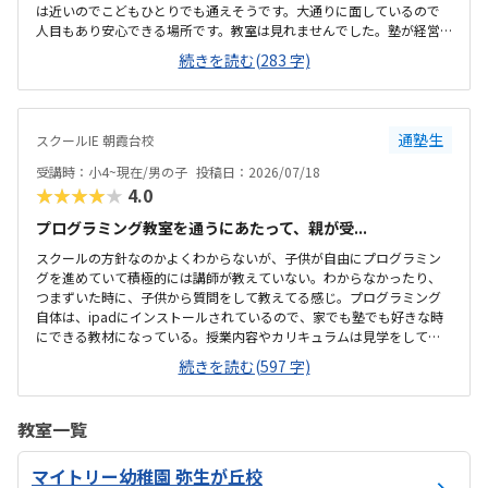
は近いのでこどもひとりでも通えそうです。大通りに面しているので
人目もあり安心できる場所です。教室は見れませんでした。塾が経営
しているとのことで塾の方の教室は少し覗けました。建物自体が古い
続きを読む(283 字)
感じでした。週1で15,000円は高いように思いました。もう少し回数を
増やしてもらうか、下げてもらえると助かります。説明してくれた方
はとても説明がわかりやすく、こどもに寄り添ってくださいました。
通塾生
スクールIE 朝霞台校
受講時：小4~現在/男の子
投稿日：2026/07/18
★★★★★
4.0
プログラミング教室を通うにあたって、親が受...
スクールの方針なのかよくわからないが、子供が自由にプログラミン
グを進めていて積極的には講師が教えていない。わからなかったり、
つまずいた時に、子供から質問をして教えてる感じ。プログラミング
自体は、ipadにインストールされているので、家でも塾でも好きな時
にできる教材になっている。授業内容やカリキュラムは見学をしてい
ないので子供の話だが、積極的に講師が教えていないみたい。月1回は
続きを読む(597 字)
プログラミングで作ったものを発表すると聞いていたが、実施してな
いみたい。駅からは徒歩ですぐ来れる距離で、一本道だから迷うこと
なく来れるので立地は良いと思います。駐車場はないので、車の送迎
教室一覧
は路上駐車になります。駐輪スペースはあるので子供一人でも近い人
なら行けると思います。奥の方まで覗いたことはないので詳しくはわ
マイトリー幼稚園 弥生が丘校
からないが、入り口や教室の内装は奇麗だと思います。気軽に入りや