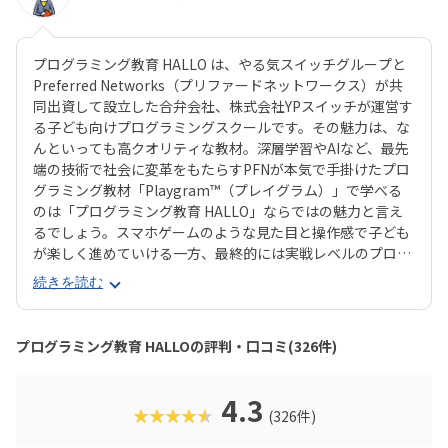
プログラミング教育 HALLO は、やる気スイッチグループと
Preferred Networks（プリファードネットワークス）が共
同出資して設立した合弁会社、株式会社YPスイッチが運営す
る子ども向けプログラミングスクールです。その魅力は、な
んといっても高クオリティな教材。深層学習やAIなど、最先
端の技術で社会に変革をもたらすPFNが本気で手掛けたプロ
グラミング教材「Playgram™（プレイグラム）」で学べる
のは「プログラミング教育 HALLO」ならではの魅力と言え
るでしょう。スマホゲームのような見た目と操作感で子ども
が楽しく進めていける一方、最終的には実戦レベルのプログ
ラミングスキルが身につく「Playgram」には、まるでマイ
続きを読む
ンクラフト（マイクラ）のように3D空間をデザインできるモ
ードも。子どもの創造性と技術力、そのどちらも高めていけ
るスクールをお探しのご家庭にぴったりのスクールです。ま
プログラミング教育 HALLOの評判・口コミ(326件)
た、運営元のやる気スイッチグループといえば、子どもの性
格や学習タイプを見極める「個性診断テスト（ETS）」も有
名。学習計画や講師とのマッチングに使われるそうで、「教
4.3
★★★★★
(326件)
材はいいけど、先生との相性が……」なんてトラブルも極力
防ぎます。入り口は楽しく、奥行きはどこまでも！ぜひお近