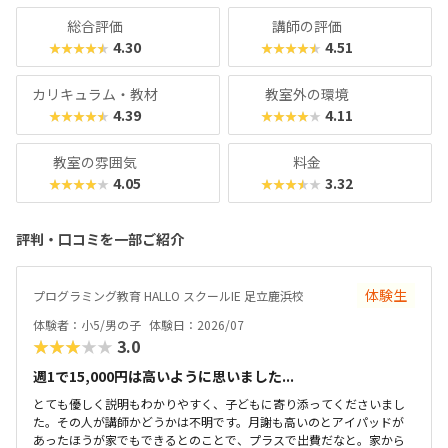
くの教室に足を運んでみてくださいね。
総合評価
講師の評価
4.30
4.51
★★★★★
★★★★★
カリキュラム・教材
教室外の環境
4.39
4.11
★★★★★
★★★★★
教室の雰囲気
料金
4.05
3.32
★★★★★
★★★★★
評判・口コミを一部ご紹介
体験生
プログラミング教育 HALLO スクールIE 足立鹿浜校
体験者：小5/男の子
体験日：2026/07
★★★★★
3.0
週1で15,000円は高いように思いました...
とても優しく説明もわかりやすく、子どもに寄り添ってくださいまし
た。その人が講師かどうかは不明です。月謝も高いのとアイパッドが
あったほうが家でもできるとのことで、プラスで出費だなと。家から