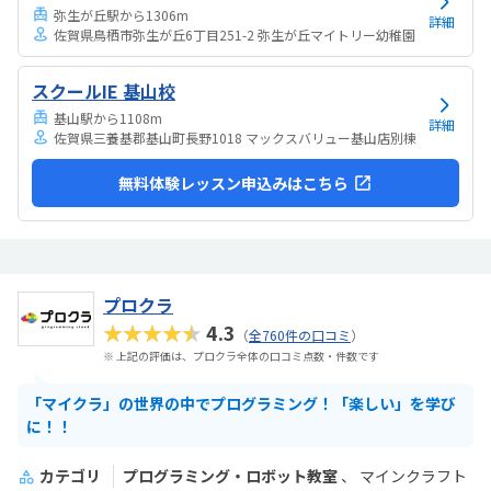
すい感じがします。ひとそれぞれになってしまい...
弥生が丘駅から1306m
詳細
佐賀県鳥栖市弥生が丘6丁目251-2 弥生が丘マイトリー幼稚園
スクールIE 基山校
基山駅から1108m
詳細
佐賀県三養基郡基山町長野1018 マックスバリュー基山店別棟
無料体験レッスン申込みはこちら
プロクラ
★★★★★
4.3
（
全760件の口コミ
）
※ 上記の評価は、プロクラ全体の口コミ点数・件数です
「マイクラ」の世界の中でプログラミング！「楽しい」を学び
に！！
カテゴリ
プログラミング・ロボット教室
マインクラフト