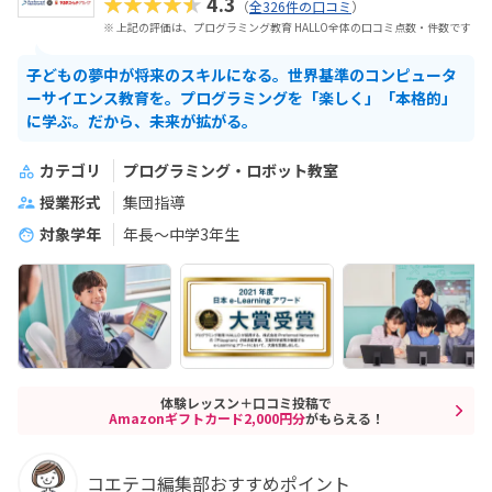
★★★★★
4.3
（
全326件の口コミ
）
※ 上記の評価は、プログラミング教育 HALLO全体の口コミ点数・件数です
子どもの夢中が将来のスキルになる。世界基準のコンピュータ
ーサイエンス教育を。プログラミングを「楽しく」「本格的」
に学ぶ。だから、未来が拡がる。
カテゴリ
プログラミング・ロボット教室
授業形式
集団指導
対象学年
年長～中学3年生
体験レッスン＋口コミ投稿で
Amazonギフトカード2,000円分
がもらえる！
コエテコ編集部おすすめポイント