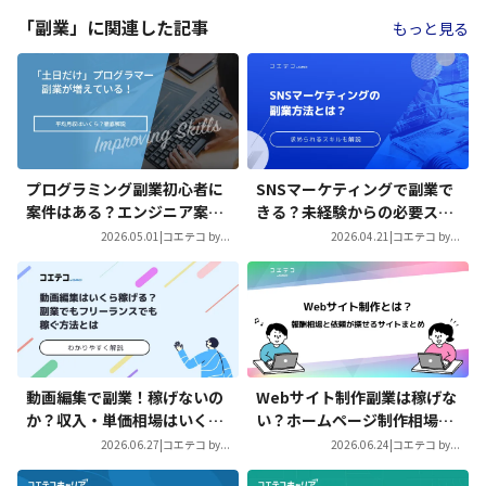
「副業」に関連した記事
もっと見る
プログラミング副業初心者に
SNSマーケティングで副業で
案件はある？エンジニア案件
きる？未経験からの必要スキ
も解説
ルも徹底解説
2026.05.01
|
コエテコ by...
2026.04.21
|
コエテコ by...
動画編集で副業！稼げないの
Webサイト制作副業は稼げな
か？収入・単価相場はいくら
い？ホームページ制作相場も
なのか解説
解説
2026.06.27
|
コエテコ by...
2026.06.24
|
コエテコ by...