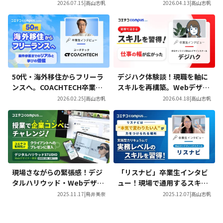
見つけた、自分らしい働き方
ACHTECH Proを通じて案件
2026.07.15
|
高山志帆
2026.04.13
|
高山志帆
参画を実現した学習プロセス
50代・海外移住からフリーラ
デジハク体験談！現職を軸に
ンスへ。COACHTECH卒業生
スキルを再構築。Webデザイ
が語る「案件参画までのリア
ンを学び広がった働き方の選
2026.02.25
|
高山志帆
2026.04.18
|
高山志帆
ル」と学びの価値
択肢
現場さながらの緊張感！デジ
「リスナビ」卒業生インタビ
タルハリウッド・Webデザイ
ュー！現場で通用するスキル
ナー専攻『超実践プラン』の
を実践型カリキュラムで習
2025.11.17
|
鳥井美奈
2025.12.07
|
高山志帆
授業に密着
得！