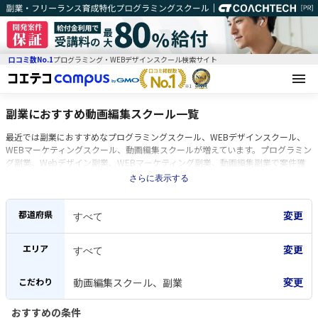
口コミ数No.1
プログラミング・WEBデザインスクール検索サイト
副業におすすめ動画編集スクール一覧
最近では副業におすすめなプログラミングスクール、WEBデザインスクール、
WEBマーケティングスクール、動画編集スクールが増えています。プログラミン
グ副業、Webデザイン副業、WEBマーケティング副業、動画編集副業で案件獲
得をするためには、スクールでスキルと実績を身につけることが重要です。After
さらに表示する
EffectsやPremiere Proなど動画編集に必要不可欠な知識を学べるのが動画編集ス
クールです。スマートフォンでの動画視聴時間の増加に伴い、案件も増えていま
す。動画クリエイターは副業やフリーランスという形態で活躍している方が多い
都道府県
ため、案件紹介や副業支援などのサポートがある動画編集スクールが多いです。
最近ではオンライン完結のスクールが増えています。
エリア
こだわり
動画編集スクール、副業
変更
おすすめの条件