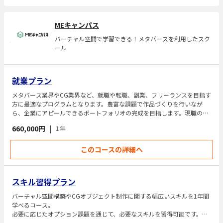
MEキャンパス
バーチャル空間で学習できる！メタバースを利用したスク
ール
就業プラン
メタバース業界やCG業界など、就職や転職、副業、フリーランスを目指す
方に最適なプログラムとなります。豊富な課題で作品づくりを行いなが
ら、企業にアピールできるポートフォリオの完成を目指します。現職のク
リエーターのコーチから、ポートフォリオの添削や模擬面接などの就業を
660,000円
|
1年
サポートを受けられます。
このコースの詳細へ
スキル習得プラン
バーチャル空間構築やCGオブジェクト制作に関する幅広いスキルを1年間
学べるコース。
必要に応じたオプション課題を通じて、必要なスキルを習得可能です。CG
検定などの資格取得希望者には試験対策などのサポートも受けられます。