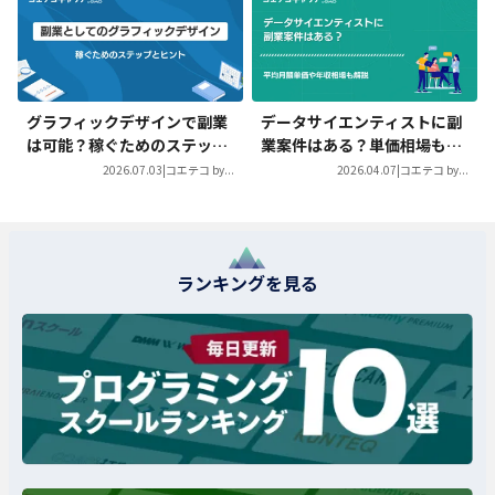
グラフィックデザインで副業
データサイエンティストに副
は可能？稼ぐためのステップ
業案件はある？単価相場も徹
を徹底解説
底解説
2026.07.03
|
コエテコ by...
2026.04.07
|
コエテコ by...
ランキングを見る