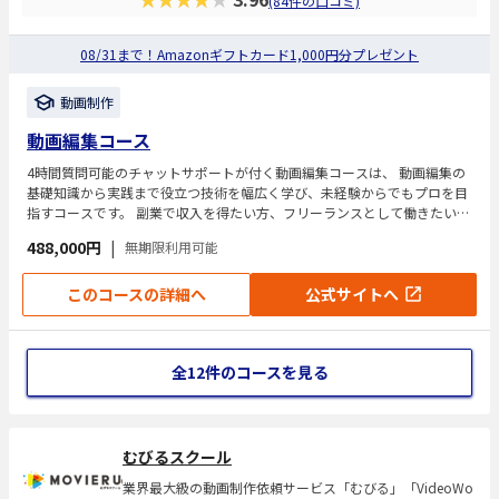
(84件の口コミ)
08/31まで！Amazonギフトカード1,000円分プレゼント
動画制作
動画編集コース
4時間質問可能のチャットサポートが付く動画編集コースは、 動画編集の
基礎知識から実践まで役立つ技術を幅広く学び、未経験からでもプロを目
指すコースです。 副業で収入を得たい方、フリーランスとして働きたい
方、未経験から動画クリエイターを目指す方におすすめです。
488,000円
|
無期限利用可能
このコースの詳細へ
公式サイトへ
全12件のコースを見る
むびるスクール
業界最大級の動画制作依頼サービス「むびる」「VideoWo