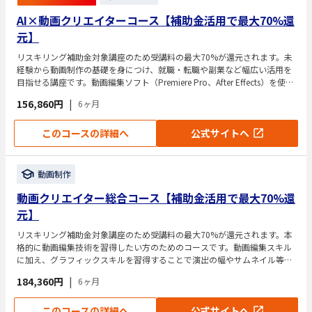
AI×動画クリエイターコース【補助金活用で最大70%還
元】
リスキリング補助金対象講座のため受講料の最大70%が還元されます。未
経験から動画制作の基礎を身につけ、就職・転職や副業など幅広い活用を
目指せる講座です。動画編集ソフト（Premiere Pro、After Effects）を使っ
た制作スキルに加え、Web動画広告やポートフォリオ制作など、実務に役
156,860円
|
6ヶ月
立つカリキュラムを6カ月程度で学習します。
このコースの詳細へ
公式サイトへ
動画制作
動画クリエイター総合コース【補助金活用で最大70%還
元】
リスキリング補助金対象講座のため受講料の最大70%が還元されます。本
格的に動画編集技術を習得したい方のためのコースです。動画編集スキル
に加え、グラフィックスキルを習得することで演出の幅やサムネイル等の
制作もできるようになります。動画スキルを武器に就職・転職できるスキ
184,360円
|
6ヶ月
ルを身につけたい方におすすめです。
このコースの詳細へ
公式サイトへ