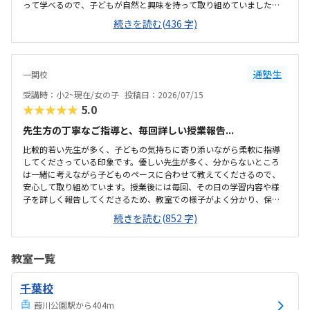
って学べるので、子どもが自然と興味を持って取り組めていました。
遊びの延長のような感覚でプログラミングに触れられる内容で、分か
続きを読む(436 字)
りやすいと感じました。教室の場所も分かりやすく、安心して通えそ
うだと感じました。周辺環境も落ち着いていて、送迎もしやすい印象
でした。アットホームな雰囲気で、広さは大きくなかったですが初め
てでも緊張せずに参加できる環境が良かったです。決して安い金額で
通塾生
一関校
はありませんが、授業内容やサポートを考えると妥当だと感じまし
た。先生が子どものペースに合わせて丁寧に声を掛けてくださり、安
受講時：小2~現在/女の子
投稿日：2026/07/15
心して体験できました。子どもも楽しそうに取り組み、積...
★★★★★
5.0
先生方の丁寧なご指導と、毎回詳しい授業報告...
比較的若い先生が多く、子どもの気持ちに寄り添いながら柔軟に指導
してくださっている印象です。優しい先生が多く、分からないところ
は一緒に考えながら子どものペースに合わせて教えてくださるので、
安心して取り組めています。授業後には毎回、その日の学習内容や様
子を詳しく報告してくださるため、教室での様子がよく分かり、保護
者としても安心しています。ゲーム感覚で楽しみながらプログラミン
続きを読む(852 字)
グを学べる教材で、子どもも達成感を感じながら取り組めています。
難しい場面では苦戦することもありますが、自分で見直したり先生と
一緒に考えたりしながらクリアできる内容になっていると感じます。
教室一覧
無料駐車場があり、普段は送迎しやすく便利です。ただ、市の公共施
設内にあるため、イベントや催事がある日は駐車場が満車になること
千葉校
があります。それ以外は特に不便なく通えています。市の公共施設内の
会議室を利用した教室ですが、施設内は清潔で、トイ...
葭川公園駅から404m