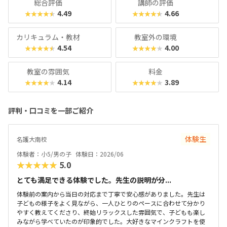
総合評価
講師の評価
ラミング的思考」。コードアドベンチャーなら、お子様が夢
4.49
4.66
★★★★★
★★★★★
中になれる環境で、将来に直結する力をしっかり育めます。
カリキュラム・教材
教室外の環境
4.54
4.00
★★★★★
★★★★★
教室の雰囲気
料金
4.14
3.89
★★★★★
★★★★★
評判・口コミを一部ご紹介
体験生
名護大南校
体験者：小5/男の子
体験日：2026/06
★★★★★
5.0
とても満足できる体験でした。先生の説明が分...
体験前の案内から当日の対応まで丁寧で安心感がありました。先生は
子どもの様子をよく見ながら、一人ひとりのペースに合わせて分かり
やすく教えてくださり、終始リラックスした雰囲気で、子どもも楽し
みながら学べていたのが印象的でした。大好きなマインクラフトを使