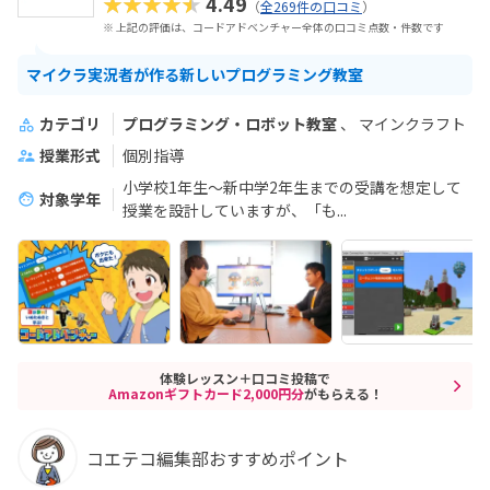
★★★★★
4.49
（
全269件の口コミ
）
※ 上記の評価は、コードアドベンチャー全体の口コミ点数・件数です
マイクラ実況者が作る新しいプログラミング教室
カテゴリ
プログラミング・ロボット教室
マインクラフト
授業形式
個別指導
小学校1年生～新中学2年生までの受講を想定して
対象学年
授業を設計していますが、「も...
体験レッスン＋口コミ投稿で
Amazonギフトカード2,000円分
がもらえる！
コエテコ編集部おすすめポイント