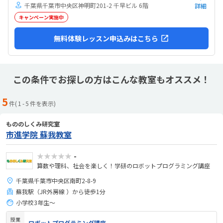
千葉県千葉市中央区神明町201-2 千早ビル 6階
詳細
キャンペーン実施中
無料体験レッスン申込みはこちら
この条件でお探しの方はこんな教室もオススメ！
5
件(
1
-
5
件を表示)
もののしくみ研究室
市進学院 蘇我教室
★★★★★
-
算数や理科、社会を楽しく！学研のロボットプログラミング講座
千葉県千葉市中央区南町2-8-9
蘇我駅（JR外房線 ）から徒歩1分
小学校3年生〜
授業
ロボットプログラミング講座