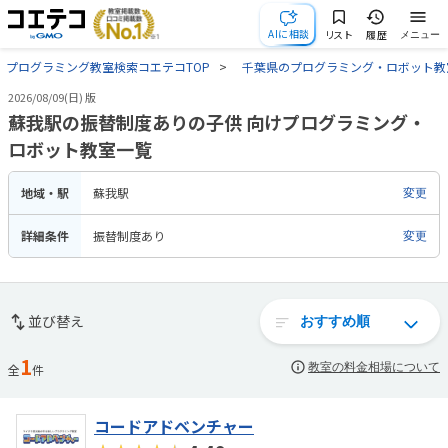
AIに相談
リスト
履歴
メニュー
プログラミング教室検索コエテコTOP
千葉県のプログラミング・ロボット教
2026/08/09(日) 版
蘇我駅の振替制度ありの子供 向けプログラミング・
ロボット教室一覧
地域・駅
蘇我駅
変更
詳細条件
振替制度あり
変更
並び替え
1
教室の料金相場について
全
件
コードアドベンチャー