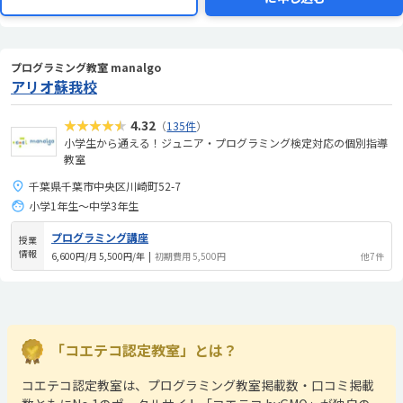
プログラミング教室 manalgo
アリオ蘇我校
★★★★★
4.32
（
135件
）
小学生から通える！ジュニア・プログラミング検定対応の個別指導
教室
千葉県千葉市中央区川崎町52-7
小学1年生～中学3年生
プログラミング講座
授業
情報
6,600円/月 5,500円/年
|
初期費用 5,500円
他7件
「コエテコ認定教室」とは？
コエテコ認定教室は、プログラミング教室掲載数・口コミ掲載