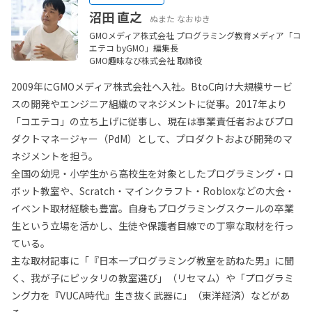
沼田 直之
ぬまた なおゆき
GMOメディア株式会社 プログラミング教育メディア「コ
エテコ byGMO」編集長
GMO趣味なび株式会社 取締役
2009年にGMOメディア株式会社へ入社。BtoC向け大規模サービ
スの開発やエンジニア組織のマネジメントに従事。2017年より
「コエテコ」の立ち上げに従事し、現在は事業責任者およびプロ
ダクトマネージャー（PdM）として、プロダクトおよび開発のマ
ネジメントを担う。
全国の幼児・小学生から高校生を対象としたプログラミング・ロ
ボット教室や、Scratch・マインクラフト・Robloxなどの大会・
イベント取材経験も豊富。自身もプログラミングスクールの卒業
生という立場を活かし、生徒や保護者目線での丁寧な取材を行っ
ている。
主な取材記事に「『日本一プログラミング教室を訪ねた男』に聞
く、我が子にピッタリの教室選び」（リセマム）や「プログラミ
ング力を『VUCA時代』生き抜く武器に」（東洋経済）などがあ