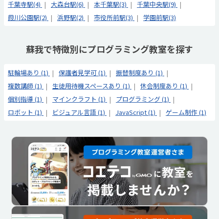
千葉寺駅(4)
大森台駅(6)
本千葉駅(3)
千葉中央駅(9)
葭川公園駅(2)
浜野駅(2)
市役所前駅(3)
学園前駅(3)
蘇我で特徴別にプログラミング教室を探す
駐輪場あり (1)
保護者見学可 (1)
振替制度あり (1)
複数講師 (1)
生徒用待機スペースあり (1)
休会制度あり (1)
個別指導 (1)
マインクラフト (1)
プログラミング (1)
ロボット (1)
ビジュアル言語 (1)
JavaScript (1)
ゲーム制作 (1)