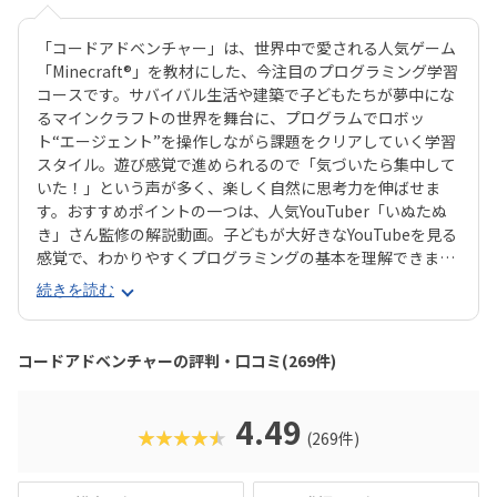
「コードアドベンチャー」は、世界中で愛される人気ゲーム
「Minecraft®」を教材にした、今注目のプログラミング学習
コースです。サバイバル生活や建築で子どもたちが夢中にな
るマインクラフトの世界を舞台に、プログラムでロボッ
ト“エージェント”を操作しながら課題をクリアしていく学習
スタイル。遊び感覚で進められるので「気づいたら集中して
いた！」という声が多く、楽しく自然に思考力を伸ばせま
す。おすすめポイントの一つは、人気YouTuber「いぬたぬ
き」さん監修の解説動画。子どもが大好きなYouTubeを見る
感覚で、わかりやすくプログラミングの基本を理解できま
す。さらに現場講師のコーチングが加わる「ダブルティーチ
続きを読む
ング」で、つまずいても安心。教材はわかりやすさと見やす
さに徹底的にこだわり、初心者でも無理なく学べる工夫が随
所に盛り込まれています。カリキュラムは初級からゲーム開
コードアドベンチャーの評判・口コミ(269件)
発クラスまで段階的に用意されており、マウス操作から始め
て、繰り返し処理・条件分岐、配列や関数、さらにはJavaSc
riptのテキストプログラミングまで体系的に学べます。長く
4.49
★★★★★
(269件)
続けても飽きないよう壮大なワールドやストーリーが展開さ
れる点も魅力です。プログラミング必修化や大学入試での情
報科目導入など、教育現場でますます重要視される「プログ