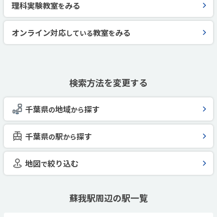
理科実験教室
みる
を
オンライン対応
教室
みる
している
を
検索方法を変更する
千葉県
地域
探す
の
から
千葉県
駅
探す
の
から
地図
絞り込む
で
蘇我駅周辺の駅一覧