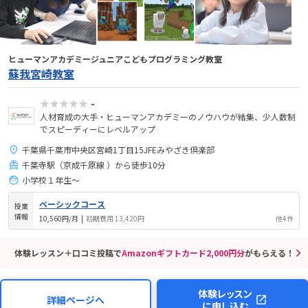
ヒューマンアカデミージュニアこどもプログラミング教室
蘇我宮崎教室
★★★★★
-
人材育成の大手・ヒューマンアカデミーのノウハウが結集、少人数制
でスピーディーにレベルアップ
千葉県千葉市中央区宮崎1丁目15JFEみやざき倶楽部
千葉寺駅（京成千原線 ）から徒歩10分
小学校１年生〜
ベーシックコース
授業
情報
10,560円/月
|
初期費用 13,420円
他4件
体験レッスン＋口コミ投稿で
Amazonギフトカード2,000円分
がもらえる！
体験レッスン
詳細ページへ
に申し込む