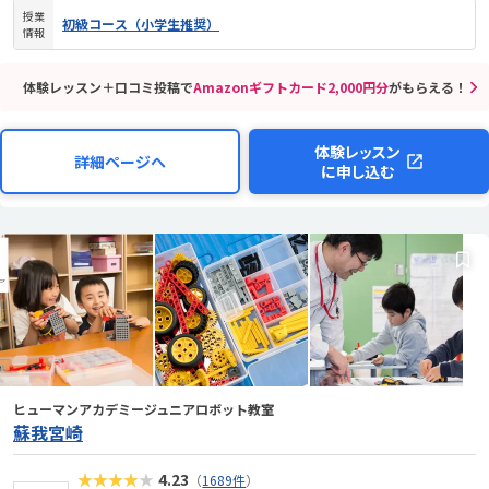
授業
初級コース（小学生推奨）
情報
体験レッスン＋口コミ投稿で
Amazonギフトカード2,000円分
がもらえる！
体験レッスン
詳細ページへ
に申し込む
ヒューマンアカデミージュニアロボット教室
蘇我宮崎
★★★★★
4.23
（
1689件
）