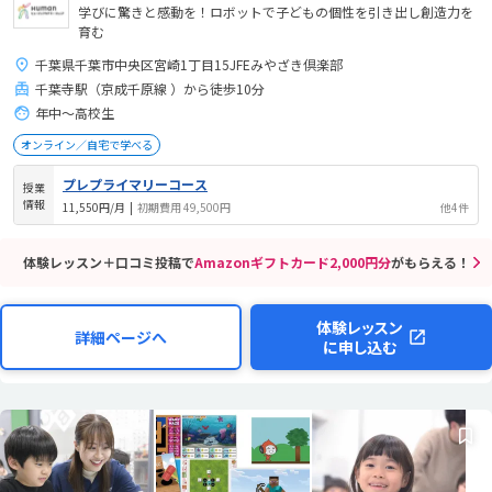
学びに驚きと感動を！ロボットで子どもの個性を引き出し創造力を
育む
千葉県千葉市中央区宮崎1丁目15JFEみやざき倶楽部
千葉寺駅（京成千原線 ）から徒歩10分
年中～高校生
オンライン／自宅で学べる
プレプライマリーコース
授業
情報
11,550円/月
|
初期費用 49,500円
他4件
体験レッスン＋口コミ投稿で
Amazonギフトカード2,000円分
がもらえる！
体験レッスン
詳細ページへ
に申し込む