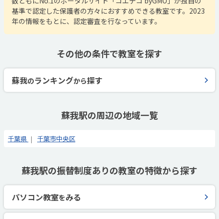
数ともにNo.1のポータルサイト「コエテコ byGMO」が独自の
基準で認定した保護者の方々におすすめできる教室です。2023
年の情報をもとに、認定審査を行なっています。
その他の条件で教室を探す
蘇我
ランキング
探す
の
から
蘇我駅の周辺の地域一覧
千葉県
千葉市中央区
蘇我駅の振替制度ありの教室の特徴から探す
パソコン教室
みる
を