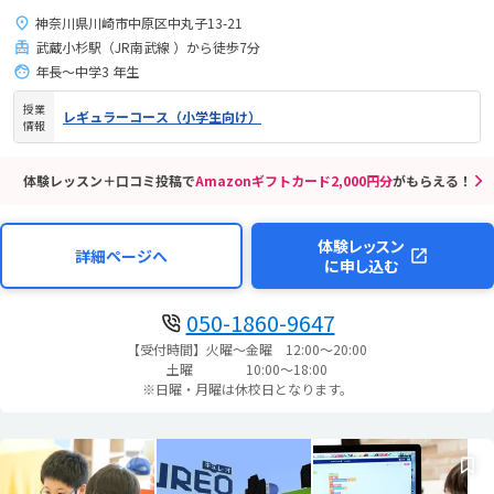
未来が拡がる。
神奈川県川崎市中原区中丸子13-21
武蔵小杉駅（JR南武線 ）から徒歩7分
年長～中学3 年生
授業
レギュラーコース（小学生向け）
情報
体験レッスン＋口コミ投稿で
Amazonギフトカード2,000円分
がもらえる！
体験レッスン
詳細ページへ
に申し込む
050-1860-9647
【受付時間】火曜～金曜 12:00～20:00
土曜 10:00～18:00
※日曜・月曜は休校日となります。