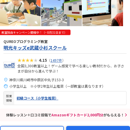
教室独自キャンペーン開催中！（~ 8月31日まで）
QUREOプログラミング教室
明光キッズe武蔵小杉スクール
★★★★★
4.15
（
1497件
）
全国3,300教室以上！ゲーム感覚で学べる楽しい教材だから、お子さ
まが自分から進んで学ぶ！
神奈川県川崎市中原区中丸子153-3
小学生以上 ※小学2年生以上推奨（一部教室は異なります）
授業
初級コース（小学生推奨）
情報
体験レッスン＋口コミ投稿で
Amazonギフトカード2,000円分
がもらえる！