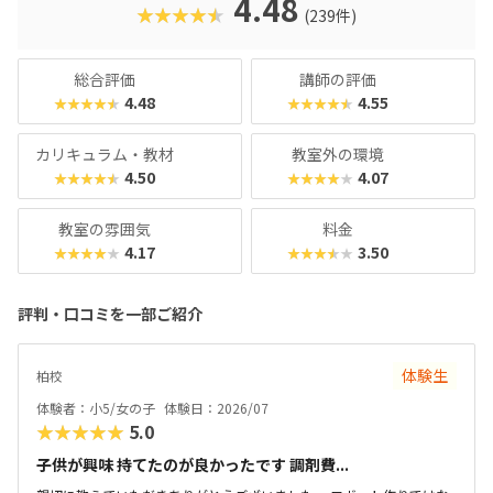
4.48
★★★★★
(239件)
きます。Crefus/Kicksともに、カリキュラムがしっかりして
いるだけに、入会時期が決まっている教室もあるので、入会
を検討する際は早めに下調べに動くのがおすすめです。
総合評価
講師の評価
4.48
4.55
★★★★★
★★★★★
カリキュラム・教材
教室外の環境
4.50
4.07
★★★★★
★★★★★
教室の雰囲気
料金
4.17
3.50
★★★★★
★★★★★
評判・口コミを一部ご紹介
体験生
柏校
体験者：小5/女の子
体験日：2026/07
★★★★★
5.0
子供が興味 持てたのが良かったです 調剤費...