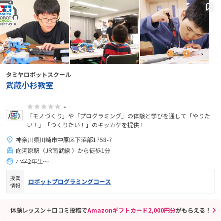
タミヤロボットスクール
武蔵小杉教室
★★★★★
-
「モノづくり」や「プログラミング」の体験と学びを通して「やりた
い！」「つくりたい！」のキッカケを提供！
神奈川県川崎市中原区下沼部1758-7
向河原駅（JR南武線 ）から徒歩1分
小学2年生〜
授業
ロボットプログラミングコース
情報
体験レッスン＋口コミ投稿で
Amazonギフトカード2,000円分
がもらえる！