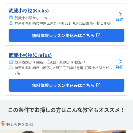
いました。先生方が親切で話しやすく、分からないことも気軽に質問
武蔵小杉校(Kicks)
できる雰囲気が良かったです。教室も明るく清潔で、安心して学習に
取り組める環境だと感じました。現時点では特に気にな...
武蔵小杉駅から90m
詳細
神奈川県川崎市中原区新丸子町921 明治安田生命小杉ビル6F
無料体験レッスン申込みはこちら
武蔵小杉校(Crefus)
（
）
向河原駅から906m
武蔵小杉駅から423m
詳細
神奈川県川崎市中原区小杉町1丁目403番地 武蔵小杉STMビル
7階
無料体験レッスン申込みはこちら
この条件でお探しの方はこんな教室もオススメ！
6
件(
1
-
6
件を表示)