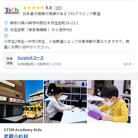
★★★★★
5.0
（
3件
）
日本最大規模の実績があるプログラミング教室
神奈川県川崎市中原区木月住吉町18-22-1
元住吉駅（東急東横線 ）から徒歩9分
小学生2年生～中学3年生 ※各教室によって対象年齢が異なりますので、教
室にお問い合わせください。
Scratchコース
授業
情報
6,090円/月
|
初期費用 5,070円
他5件
STEM Academy Kids
武蔵小杉校