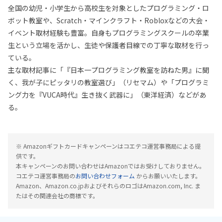
全国の幼児・小学生から高校生を対象としたプログラミング・ロ
ボット教室や、Scratch・マインクラフト・Robloxなどの大会・
イベント取材経験も豊富。自身もプログラミングスクールの卒業
生という立場を活かし、生徒や保護者目線での丁寧な取材を行っ
ている。
主な取材記事に「『日本一プログラミング教室を訪ねた男』に聞
く、我が子にピッタリの教室選び」（リセマム）や「プログラミ
ング力を『VUCA時代』生き抜く武器に」（東洋経済）などがあ
る。
※ Amazonギフトカードキャンペーンはコエテコ運営事務局による提
供です。
本キャンペーンのお問い合わせはAmazonではお受けしておりません。
コエテコ運営事務局の
お問い合わせフォーム
からお願いいたします。
Amazon、Amazon.co.jpおよびそれらのロゴはAmazon.com, Inc. ま
たはその関連会社の商標です。