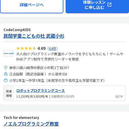
体験レッスン
詳細ページへ
に申し込む
CodeCampKIDS
民間学童こどもの杜 武蔵小杉
★★★★★
4.69
（
64件
）
大人向けプログラミング教室のノウハウを子どもたちにも！ゲームや
Webアプリ制作で次世代リーダーを育成
神奈川県川崎市中原区小杉町2丁目297
江古田駅（西武池袋線 ）から徒歩3分
小学1年生〜中学3年生（未就学の方や高校生も学習可能です）
ロボットプログラミングコース
授業
情報
13,200円/月 9,800円/年
|
初期費用 9,800円
他2件
Tech for elementary
ノエルプログラミング教室