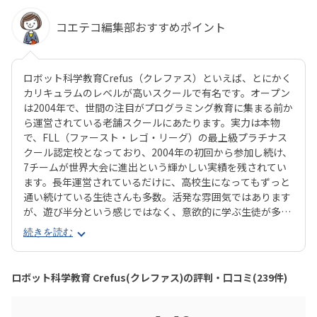
コエテコ編集部おすすめポイント
ロボット科学教育Crefus（クレファス）といえば、とにかく
カリキュラムのレベルが高いスクールで有名です。オープン
は2004年で、世間の注目がプログラミング教育に集まる前か
ら運営されている老舗スクールにあたります。実力は本物
で、FLL（ファースト・レゴ・リーグ）の最上級プラチナス
クール認定校となっており、2004年の初回から参加し続け、
7チームが世界大会に進出という輝かしい実績を残されてい
ます。長年運営されているだけに、高校生になってもずっと
通い続けている生徒さんも多数。活発な雰囲気ではあります
が、遊び半分という感じではなく、意欲的に学ぶ生徒が多い
のが特長です。ひとことで言えば派手さのない、「質実剛
続きを読む
健」なイメージのCrefusは、本気でやりたいお子さんにはぴ
ったりのスクールでしょう。対象年齢は小3生以上ですが、
年長〜小2生向けにKicks（キックス）というサブブランドも
ロボット科学教育 Crefus(クレファス)の評判・口コミ(239件)
運営されています。Kicsのほうは身近なものをテーマに、よ
り楽しさ重視で学べる雰囲気なので、「まずはやらせてみ
て、興味を持つか確かめたい」という保護者にもおすすめで