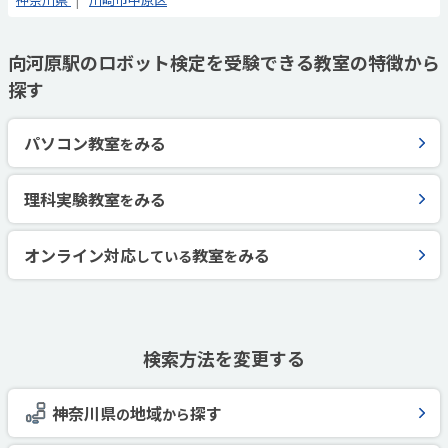
向河原駅のロボット検定を受験できる教室の特徴から
探す
パソコン教室
みる
を
理科実験教室
みる
を
オンライン対応
教室
みる
している
を
検索方法を変更する
神奈川県
地域
探す
の
から