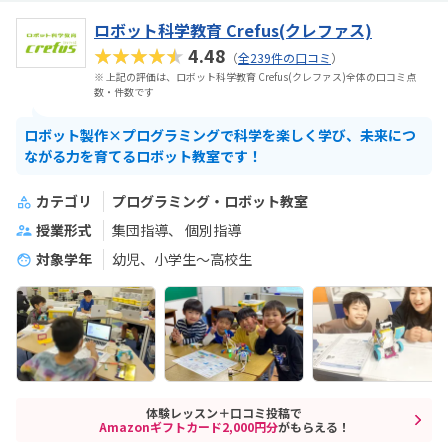
ロボット科学教育 Crefus(クレファス)
★★★★★
4.48
（
全239件の口コミ
）
※ 上記の評価は、ロボット科学教育 Crefus(クレファス)全体の口コミ点
数・件数です
ロボット製作×プログラミングで科学を楽しく学び、未来につ
ながる力を育てるロボット教室です！
カテゴリ
プログラミング・ロボット教室
授業形式
集団指導
個別指導
対象学年
幼児、小学生〜高校生
体験レッスン＋口コミ投稿で
Amazonギフトカード2,000円分
がもらえる！