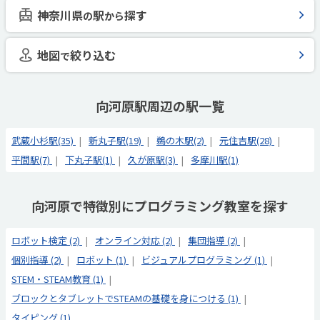
神奈川県
駅
探す
の
から
地図
絞り込む
で
向河原駅周辺の駅一覧
武蔵小杉駅(35)
新丸子駅(19)
鵜の木駅(2)
元住吉駅(28)
平間駅(7)
下丸子駅(1)
久が原駅(3)
多摩川駅(1)
向河原で特徴別にプログラミング教室を探す
ロボット検定 (2)
オンライン対応 (2)
集団指導 (2)
個別指導 (2)
ロボット (1)
ビジュアルプログラミング (1)
STEM・STEAM教育 (1)
ブロックとタブレットでSTEAMの基礎を身につける (1)
タイピング (1)