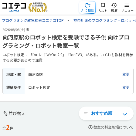
AIに相談
リスト
履歴
メニュー
プログラミング教室検索コエテコTOP
神奈川県のプログラミング・ロボット
2026/08/08(土) 版
向河原駅のロボット検定を受験できる子供 向けプロ
グラミング・ロボット教室一覧
ロボット検定： 「for レゴ WeDo 2.0」「for EV3」がある。いずれも教材を持参
する必要があるので注意
地域・駅
向河原駅
変更
詳細条件
ロボット検定
変更
並び替え
2
教室の料金相場について
全
件