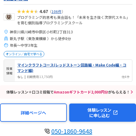
★★★★★
4.67
（
106件
）
プログラミング的思考も英会話も！「未来を生き抜く次世代スキル」
を育む個別指導プログラミングスクール
神奈川県川崎市中原区小杉町2丁目313
新丸子駅（東急東横線 ）から徒歩8分
年長～中学3年生
オンライン／自宅で学べる
マインクラフトコース(レッドストーン回路編・Make Code編・コ
授業
マンド編)
情報
なし
|
初期費用 13,750円
他4件
体験レッスン＋口コミ投稿で
Amazonギフトカード2,000円分
がもらえる！
体験レッスン
詳細ページへ
に申し込む
050-1860-9648