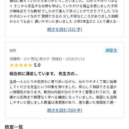
親切に教えていただきありがとうございました。 ロボット作りではな
く そこから派生する分野も学ばしていただける風土を感じました子供
が興味出そうな教材 でしたので進んで学ぶことができそうでした うち
の子はシャイなので 質問できるか 少し不安なところがありました柏駅
からとても近く 通いやすいと思いました 小学5年生だと 1人で通える
か 少し不安なところがありました楽しそうに 勉強していたのが印象的
続きを読む(331 字)
でした 、とても 整理整頓 が行き届き 清潔な 環境でした毎月1万円 オ
ーバーは少し高いと感じました 自習室を無制限に使える環境 であれば
良いと思いましたロボット 組み立て に取り組んでました 子供が興味持
っていればどんどん進める体制に していただきたいと思いました
通塾生
柏校
受講時：小3~現在/男の子
投稿日：2026/07/10
★★★★★
5.0
総合的に満足しています。 先生方の...
生徒一人ひとりの気持ちに寄り添いながら、分かりやすく丁寧に指導
してくださる先生という印象を受けました。安心して相談できる温か
い雰囲気があります。教材は内容が分かりやすく整理されており、基
礎から応用まで無理なく学べる構成になっていました。復習にも活用
しやすいと感じました教室は清潔感があり、落ち着いた雰囲気で通い
やすいと感じました。立地も良く、安心して継続して通える環境が整
続きを読む(564 字)
っていると思います。教室は明るく清潔感があり、整理整頓が行き届
いていました。落ち着いて学習に取り組める、安心感のある環境だと
感じました。料金設定は内容やサポートを考えると納得できるもので
教室一覧
した。無理なく続けやすい価格帯だと感じ、安心して受講できると思