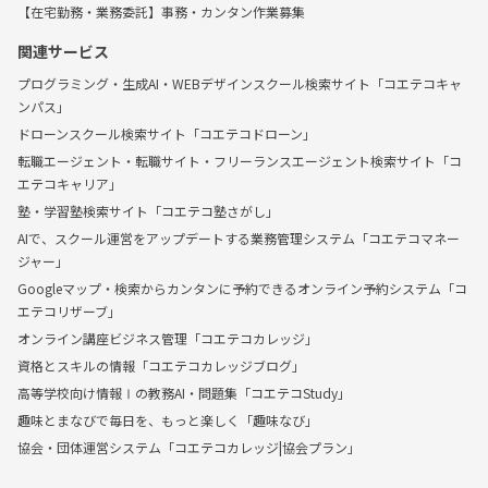
【在宅勤務・業務委託】事務・カンタン作業募集
関連サービス
プログラミング・生成AI・WEBデザインスクール検索サイト「コエテコキャ
ンパス」
ドローンスクール検索サイト「コエテコドローン」
転職エージェント・転職サイト・フリーランスエージェント検索サイト「コ
エテコキャリア」
塾・学習塾検索サイト「コエテコ塾さがし」
AIで、スクール運営をアップデートする業務管理システム「コエテコマネー
ジャー」
Googleマップ・検索からカンタンに予約できるオンライン予約システム「コ
エテコリザーブ」
オンライン講座ビジネス管理「コエテコカレッジ」
資格とスキルの情報「コエテコカレッジブログ」
高等学校向け情報Ⅰの教務AI・問題集「コエテコStudy」
趣味とまなびで毎日を、もっと楽しく「趣味なび」
協会・団体運営システム「コエテコカレッジ|協会プラン」