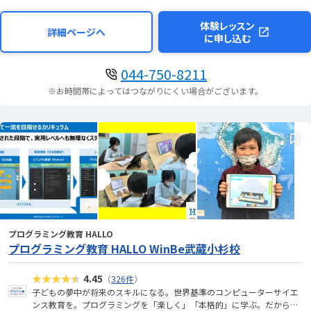
体験レッスン
詳細ページへ
に申し込む
044-750-8211
※お時間帯によってはつながりにくい場合がございます。
プログラミング教育 HALLO
プログラミング教育 HALLO WinBe武蔵小杉校
★★★★★
4.45
（
326件
）
子どもの夢中が将来のスキルになる。世界基準のコンピューターサイエ
ンス教育を。プログラミングを「楽しく」「本格的」に学ぶ。だから、