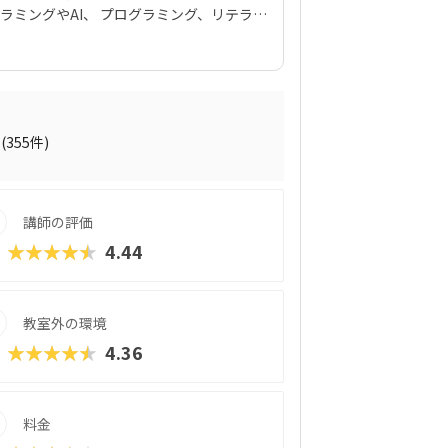
ラミングやAI、 プログラミング、リテラシ
パソコン市民講座」で展開されるジュニアP
ソコンの基本操作がわからない」「パソコン
さんにもピッタリです。それぞれのお子さ
のは安心ですね。スタープログラミングス
プログラミング教育の普及推進」事業に採
た実績があります。教室はまじめに取り組
(355件)
。やる気があればどんどん高度なものが作
おすすめの教室です。在学生向けのイベン
伊藤謝恩ホールで行われるというから驚き。
講師の評価
を書いたり、プレゼンをしたりといったス
向けのパソコンスクールなので、「ついで
★★★★★
4.44
なんてこともできちゃいますよ！
教室外の環境
★★★★★
4.36
料金