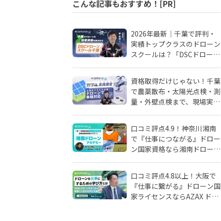
こんな記事もおすすめ！[PR]
2026年最新｜千葉で評判・
実績トップクラスのドローン
スクールは？「DSCドローン
スクール千葉」が選ばれる理
由
資格取得だけじゃない！千葉
で農薬散布・太陽光点検・測
量・外壁点検まで、現場実務
に強いドローンスクールはD
SCドローンスクール千葉
口コミ評点4.9！神奈川湘南
で『仕事につながる』ドロー
ン国家資格なら湘南ドローン
アカデミーがおすすめ！地域
密着人材会社が母体！
口コミ評点4.8以上！大阪で
『仕事に繋がる』ドローン国
家ライセンスならAZAX ドロ
ーンスクール。卒業生が語る
アフターフォローの真実