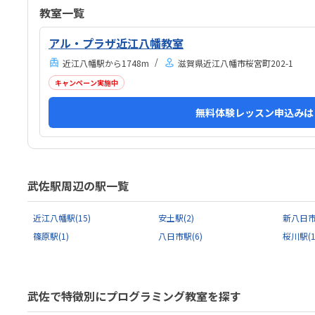
してもくもくと学んでいました。他のプログラミング
室で
教室一覧
教室も体験に行きましたが、他よりもお安かったので
把握
通いやすそうです。先生が優しそうで、安心して子供
通わ
アル・プラザ近江八幡教室
を預けられそうでした。少人数なのも良いと思いまし
不安
近江八幡駅から1748m
滋賀県近江八幡市桜宮町202-1
た。
して
キャンペーン実施中
あり
無料体験レッスン申込みは
武佐駅周辺の駅一覧
近江八幡駅
(15)
安土駅
(2)
新八日
篠原駅
(1)
八日市駅
(6)
桜川駅
(1
武佐で特徴別にプログラミング教室を探す