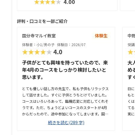
★★★★★
4.00
評判・口コミを一部ご紹介
国分寺マルイ教室
体験生
中
体験者：小1/男の子
体験日：2026/07
受講
★★★★★
4.0
★
子供がとても興味を持っていたので、来
大
年4月のコースをしっかり検討したいと
め
思います。
す
とても優しい話し方の先生で、私も子供もリラックス
日に
して話せました。すぐに子供とうちとけていました。
もと
コースはいろいろあって、臨機応変に対応してくれそ
くは
うです。ただ、ちょうどよいコースのスタートが4月
てる
からだったので、途中参加になってしまいます。国分
実に
寺駅の駅ビルなので、通いやすいですし、親も待って
商業
続きを読む(289 字)
る時間に買い物できて良さそうです。少し狭いです
なく
が、清潔感があって綺麗な教室でした。みなさん集中
教室