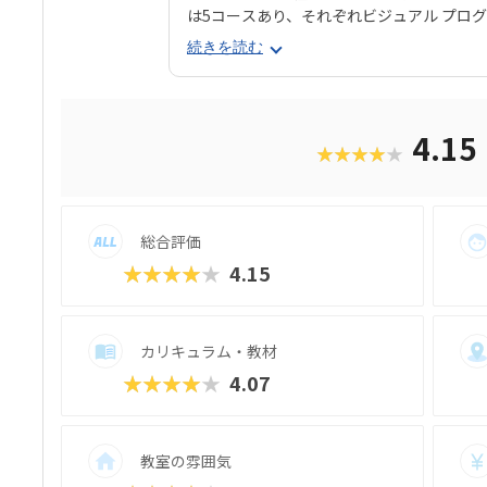
は5コースあり、それぞれビジュアル プログ
ーなどを中心に幅広く学べます。 姉妹校「
続きを読む
Cコースも受講できるので、「そもそもパ
で何ができるかを学びたい」といったお子
んの興味に合ったコースが見つかりやすい
クールは、過去に総務省「若年層に対する
4.15
★★★★★
択され、新潟市の小中学校で授業を実施し
む雰囲気で、子ども達の顔は真剣そのもの
れるので、のめり込むタイプのお子さんに
ト「SPSアワード」も有名で、東京大学の
総合評価
プログラミングスキルはもちろん、企画書
キルもつけることができます。母体は大人
★★★★★
4.15
に自分もスキルアップしてみようかな？」
カリキュラム・教材
★★★★★
4.07
教室の雰囲気