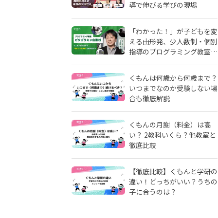
導で伸びる学びの現場
「わかった！」が子どもを変
える――山形発、少人数制・個別
指導のプログラミング教室
「ピタゴラミン」の流儀
くもんは何歳から何歳まで？
いつまでなのか受験しない場
合も徹底解説
くもんの月謝（料金）は高
い？ 2教科いくら？他教室と
徹底比較
【徹底比較】くもんと学研の
違い！どっちがいい？うちの
子に合うのは？