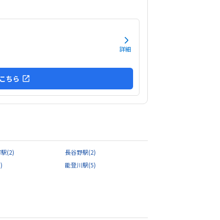
安心して通わされます。他の教室の金額をあまり
してませんが、個人的には小学生の習い事として
せるのにはちょうどいい金額だと思います初めは
がってましたが、すぐに慣れたよです。親切に接
下さっているのが伝わります特にありません特に
詳細
ません
こちら
市駅
(2)
長谷野駅
(2)
)
能登川駅
(5)