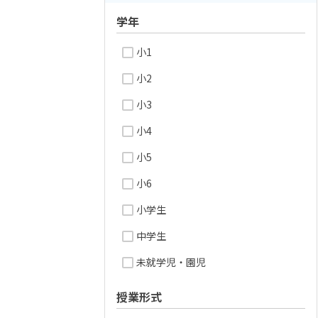
学年
小1
小2
小3
小4
小5
小6
小学生
中学生
未就学児・園児
授業形式