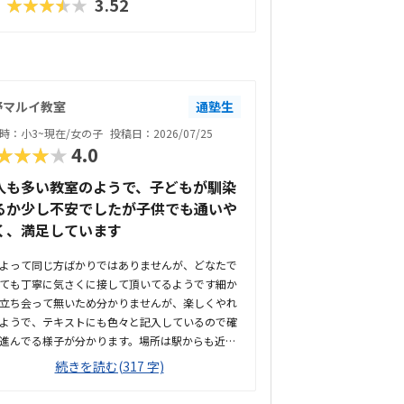
★★★★★
3.52
野マルイ教室
通塾生
時：小3~現在/女の子
投稿日：2026/07/25
★★★★
4.0
人も多い教室のようで、子どもが馴染
るか少し不安でしたが子供でも通いや
く、満足しています
よって同じ方ばかりではありませんが、どなたで
ても丁寧に気さくに接して頂いてるようです細か
立ち会って無いため分かりませんが、楽しくやれ
ようで、テキストにも色々と記入しているので確
進んでる様子が分かります。場所は駅からも近く
施設内のため、お迎えが遅れても暑い外で待たせ
続きを読む(317 字)
ていいので安心です。大人の方も多く通われてる
ですが、教室内は清潔感があり、雰囲気もよい教