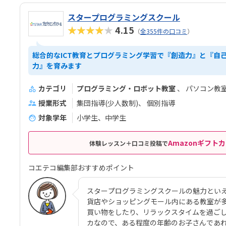
スタープログラミングスクール
★★★★★
4.15
（
全355件の口コミ
）
総合的なICT教育とプログラミング学習で『創造力』と『自
力』を育みます
カテゴリ
プログラミング・ロボット教室
パソコン教
授業形式
集団指導(少人数制)
個別指導
対象学年
小学生、中学生
Amazonギフトカ
体験レッスン＋口コミ投稿で
コエテコ編集部おすすめポイント
スタープログラミングスクールの魅力とい
貨店やショッピングモール内にある教室が
買い物をしたり、リラックスタイムを過ご
カなので、ある程度の年齢のお子さんであ