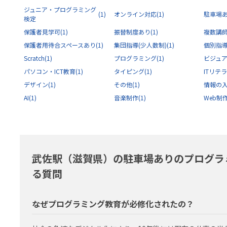
ジュニア・プログラミング
(1)
オンライン対応
(1)
駐車場
検定
保護者見学可
(1)
振替制度あり
(1)
複数講
保護者用待合スペースあり
(1)
集団指導(少人数制)
(1)
個別指
Scratch
(1)
プログラミング
(1)
ビジュ
パソコン・ICT教育
(1)
タイピング
(1)
ITリテ
デザイン
(1)
その他
(1)
情報の
AI
(1)
音楽制作
(1)
Web制
武佐駅（滋賀県）の駐車場ありのプログラ
る質問
なぜプログラミング教育が必修化されたの？