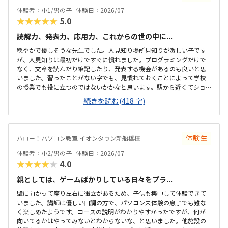
体験者：小1/男の子
体験日：2026/07
★★★★★
5.0
読解力、発表力、応用力、これからの世の中に...
穏やかで優しそうな先生でした。人見知り場所見知りが激しい子です
が、人見知りは最初だけですぐに慣れました。プログラミングだけで
なく、文章を読んだり筆記したり、発表する機会があるのも良いと思
いました。習ったことがない字でも、見慣れておくことによって学校
の授業でも役に立つのではないかかなと思います。駅から近くてショ
ッピングモールの中にあるので便利です。車で来ても授業分の駐車券
続きを読む(418 字)
は付けてくれるそうです。ドコモショップ内なので音が気になるかと
思いましたが、扉を閉めればそんなに気になりませんでした。一面ガ
ラスなので程よい解放感で授業の様子が見れます。プログラミング教
室としてはこれくらいかな、という印象です。教材はマイクラなので
体験生
ハロー！パソコン教室 イオンタウン新船橋校
プライベートでも使えるからいいかな、と思ってます。学校で使って
いるパソコンはタッチパネルタイプなので、キーボードは打てるかな
体験者：小2/男の子
体験日：2026/07
と心配でしたが、すぐに慣れました。コマンド１つでた...
★★★★★
4.0
親としては、ゲームばかりしている日々をプラ...
壁に向かって座り左右に衝立があるため、子供も集中して体験できて
いました。講師は優しい口調の方で、パソコン未体験の息子でも難な
く楽しめたようです。コースの説明がわかりやすかったですが、何が
向いてるかはやってみないとわからないな、と思いました。他施設の