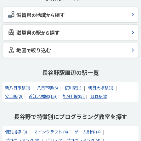
滋賀県
地域
探す
の
から
滋賀県
駅
探す
の
から
地図
絞り込む
で
長谷野駅周辺の駅一覧
新八日市駅(2)
八日市駅(6)
桜川駅(1)
朝日大塚駅(2)
安土駅(2)
近江八幡駅(15)
能登川駅(5)
日野駅(3)
長谷野で特徴別にプログラミング教室を探す
個別指導 (3)
マインクラフト (4)
ゲーム制作 (4)
プログラミング (3)
ビジュアルプログラミング (4)