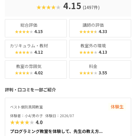
クに慣れている今の子どもでも、「安っぽい」「子どもっぽ
4.15
★★★★★
(1497件)
い」と思わず勉強に取り組めるでしょう。学習結果は通信簿
のような形で確認できるので、保護者も安心ですね。
総合評価
講師の評価
4.15
4.33
★★★★★
★★★★★
カリキュラム・教材
教室外の環境
4.12
4.13
★★★★★
★★★★★
教室の雰囲気
料金
4.02
3.55
★★★★★
★★★★★
評判・口コミを一部ご紹介
体験生
ベスト個別真岡教室
体験者：小4/男の子
体験日：2026/07
★★★★★
4.0
プログラミング教室を体験して、先生の教え方...