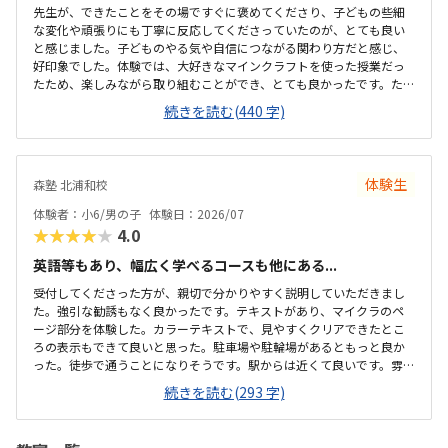
先生が、できたことをその場ですぐに褒めてくださり、子どもの些細
な変化や頑張りにも丁寧に反応してくださっていたのが、とても良い
と感じました。子どものやる気や自信につながる関わり方だと感じ、
好印象でした。体験では、大好きなマインクラフトを使った授業だっ
たため、楽しみながら取り組むことができ、とても良かったです。た
だ、今後もずっとマインクラフトを使った内容ではないと伺ったの
続きを読む(440 字)
で、その後も興味を持って取り組めるかどうかは少し気になる点でし
た。教室は自宅から15分ほどの距離にあり、通いやすいと感じまし
た。また、駐車場もあるため、送り迎えもしやすく、安心して通わせ
られる環境だと思いました。教室は一人ひとりの席が完全に仕切られ
体験生
森塾 北浦和校
ているわけではありませんが、壁などで視線が分散しにくい工夫がさ
れており、集中しやすい雰囲気だと感じました。月4回（1回50分）で
体験者：小6/男の子
体験日：2026/07
約12,000円という料金は、我が家にとってはや...
★★★★★
4.0
英語等もあり、幅広く学べるコースも他にある...
受付してくださった方が、親切で分かりやすく説明していただきまし
た。強引な勧誘もなく良かったです。テキストがあり、マイクラのペ
ージ部分を体験した。カラーテキストで、見やすくクリアできたとこ
ろの表示もできて良いと思った。駐車場や駐輪場があるともっと良か
った。徒歩で通うことになりそうです。駅からは近くて良いです。雰囲
気も良く、清潔感もあった。部屋が区切られていて、個人スペースも
続きを読む(293 字)
確保されていて良かった。基本料金以外に、追加料金があまり無さそ
うで良かった。できれば、毎月1万以内で通いたいです。子供に熱心に
話しかけてくださったり、褒めてくださって、子供が頑張ろうという