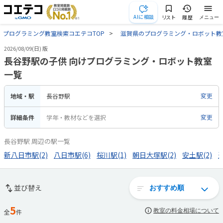
AIに相談
リスト
履歴
メニュー
プログラミング教室検索コエテコTOP
滋賀県のプログラミング・ロボット教
2026/08/09(日) 版
長谷野駅の子供 向けプログラミング・ロボット教室
一覧
地域・駅
長谷野駅
変更
詳細条件
学年・教材などを選択
変更
長谷野駅 周辺の駅一覧
新八日市駅(2)
八日市駅(6)
桜川駅(1)
朝日大塚駅(2)
安土駅(2)
並び替え
5
教室の料金相場について
全
件