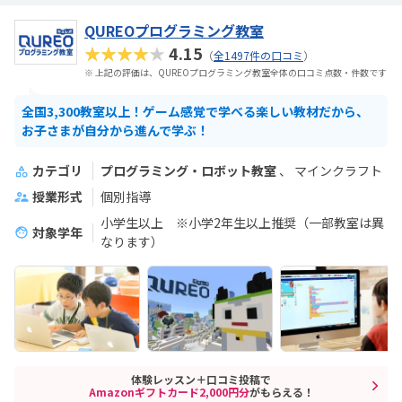
QUREOプログラミング教室
★★★★★
4.15
（
全1497件の口コミ
）
※ 上記の評価は、QUREOプログラミング教室全体の口コミ点数・件数です
全国3,300教室以上！ゲーム感覚で学べる楽しい教材だから、
お子さまが自分から進んで学ぶ！
カテゴリ
プログラミング・ロボット教室
マインクラフト
授業形式
個別指導
小学生以上 ※小学2年生以上推奨（一部教室は異
対象学年
なります）
体験レッスン＋口コミ投稿で
Amazonギフトカード2,000円分
がもらえる！