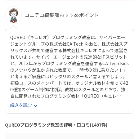
コエテコ編集部おすすめポイント
QUREO（キュレオ）プログラミング教室は、サイバーエー
ジェントグループの株式会社CA Tech Kidsと、株式会社スプ
リックスが共同で運営する株式会社キュレオによって運営さ
れています。サイバーエージェントの先進的なITスピリット
と、2013年からプログラミング教室を運営するCA Tech Kids
のノウハウが生かされた教室で、「時代の波に乗りたい！」
と考えるご家庭にはピッタリのスクールと言えるでしょう。
初級コースのメインパートでは、オリジナル教材を使って42
0種類のゲーム制作に挑戦。教材はスクール名のとおり、独
自に開発されたプログラミング教材「QUREO（キュレ
オ）」です。スマホゲームのような感覚でサクサク進められ
続きを読む
るのに、本格的な内容が学べるのが魅力。子どもにとっても
「やらされている感」がないので、楽しくゲームをクリアし
ていくようなペースでどんどん学習を進めていけます。教材
QUREOプログラミング教室の評判・口コミ(1497件)
のデザイン性も高く、実際にスマホゲーム開発で使用されて
いたキャラクター素材などを多数収録。リッチなグラフィッ