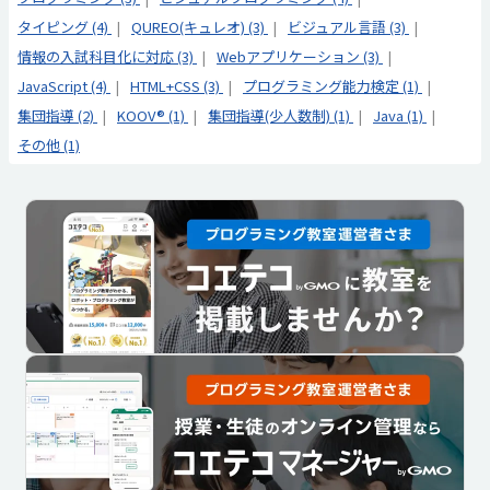
タイピング (4)
QUREO(キュレオ) (3)
ビジュアル言語 (3)
情報の入試科目化に対応 (3)
Webアプリケーション (3)
JavaScript (4)
HTML+CSS (3)
プログラミング能力検定 (1)
集団指導 (2)
KOOV® (1)
集団指導(少人数制) (1)
Java (1)
その他 (1)