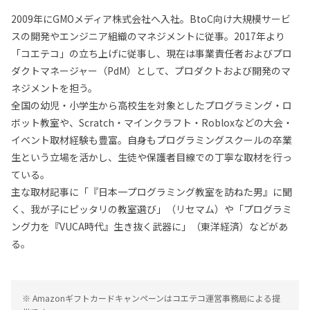
2009年にGMOメディア株式会社へ入社。BtoC向け大規模サービ
スの開発やエンジニア組織のマネジメントに従事。2017年より
「コエテコ」の立ち上げに従事し、現在は事業責任者およびプロ
ダクトマネージャー（PdM）として、プロダクトおよび開発のマ
ネジメントを担う。
全国の幼児・小学生から高校生を対象としたプログラミング・ロ
ボット教室や、Scratch・マインクラフト・Robloxなどの大会・
イベント取材経験も豊富。自身もプログラミングスクールの卒業
生という立場を活かし、生徒や保護者目線での丁寧な取材を行っ
ている。
主な取材記事に「『日本一プログラミング教室を訪ねた男』に聞
く、我が子にピッタリの教室選び」（リセマム）や「プログラミ
ング力を『VUCA時代』生き抜く武器に」（東洋経済）などがあ
る。
※ Amazonギフトカードキャンペーンはコエテコ運営事務局による提