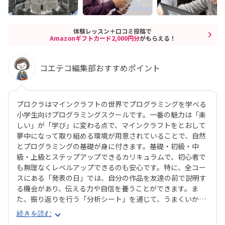
体験レッスン＋口コミ投稿で
Amazonギフトカード2,000円分
がもらえる！
コエテコ編集部おすすめポイント
プロクラはマインクラフトの世界でプログラミングを学べる
小学生向けプログラミングスクールです。一番の魅力は「楽
しい」が「学び」に変わる点で、マインクラフトをとおして
夢中になって取り組める環境が用意されていることで、自然
とプログラミングの基礎が身に付きます。基礎・初級・中
級・上級とステップアップできるカリキュラムで、初心者で
も無理なくレベルアップできるのも安心です。特に、全コー
スにある「発表の日」では、自分の作品を友達の前で説明す
る機会があり、伝える力や自信を養うことができます。ま
た、振り返りを行う「分析シート」を通じて、うまくいかな
かった点をどう改善するかを考える習慣が身に付くのも特徴
続きを読む
です。さらに、講師は子どもたちの答えを引き出すコーチン