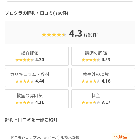
グ型指導を採用。自分で考え、解決する力を育みます。全国
600以上の教室で展開され、初めてでも安心して参加できる
プロクラの評判・口コミ(760件)
無料体験も実施中。遊びながら未来につながる力を育てられ
る、今注目のプログラミング教室です。
4.3
★★★★★
(760件)
総合評価
講師の評価
4.30
4.53
★★★★★
★★★★★
カリキュラム・教材
教室外の環境
4.44
4.16
★★★★★
★★★★★
教室の雰囲気
料金
4.11
3.27
★★★★★
★★★★★
評判・口コミを一部ご紹介
体験生
ドコモショップbono(ボーノ) 相模大野校