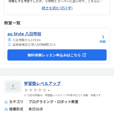
体験もする予定でしたが、小学校とスーパーに近いので、こちらに決
めました。息子はゲーミングチェアに初めて座れて嬉しかったようで
続きを読む(353 字)
す。開放的というよりは、落ち着いて楽しめるところが、息子には合
っていそうです。少し高いなという印象ですが、自宅のパソコンから
も利用できるとの事なので、やる気次第では納得できそうだなと思い
教室一覧
ました。日頃はSwitchで、マイクラやぽこあポケモンで建築を楽しん
でいます。担当の方と相談して今回のコースが向いてるんじゃないか
au Style 八日市校
と勧められました。
八日市駅から1593m
詳細
滋賀県東近江市八日市緑町22-6
無料体験レッスン申込みはこちら
学習塾レベルアップ
★★★★★
-
※ 上記の評価は、学習塾レベルアップ全体の口コミ点数・件数です
カテゴリ
プログラミング・ロボット教室
授業形式
集団指導