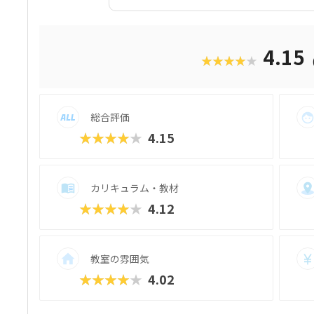
材はスクール名のとおり、独自に開発された
オ）」です。スマホゲームのような感覚で
学べるのが魅力。子どもにとっても「やら
をクリアしていくようなペースでどんどん
4.15
★★★★★
も高く、実際にスマホゲーム開発で使用さ
録。リッチなグラフィックに慣れている今
い」と思わず勉強に取り組めるでしょう。
ので、保護者も安心ですね。
総合評価
★★★★★
4.15
カリキュラム・教材
★★★★★
4.12
教室の雰囲気
★★★★★
4.02