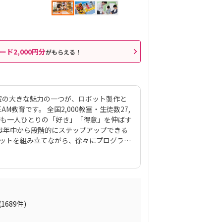
ード2,000円分
がもらえる！
室の大きな魅力の一つが、ロボット製作と
教育です。 全国2,000教室・生徒数27,
ども一人ひとりの「好き」「得意」を伸ばす
は年中から段階的にステップアップできる
ボットを組み立てながら、徐々にプログラミ
材は、ロボットクリエイター・高橋智隆先
70種類以上のロボットが作れるパーツ構
月2回の90分授業では、ロボットを完成させ
する「応用実践」を繰り返す設計。子ども
る仕組みになっています。 自ら考え、試
創造力や論理的思考力を育むだけでなく、
(1689件)
す。