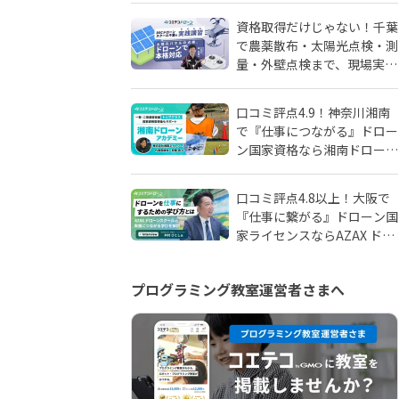
由
資格取得だけじゃない！千葉
で農薬散布・太陽光点検・測
量・外壁点検まで、現場実務
に強いドローンスクールはD
SCドローンスクール千葉
口コミ評点4.9！神奈川湘南
で『仕事につながる』ドロー
ン国家資格なら湘南ドローン
アカデミーがおすすめ！地域
密着人材会社が母体！
口コミ評点4.8以上！大阪で
『仕事に繋がる』ドローン国
家ライセンスならAZAX ドロ
ーンスクール。卒業生が語る
アフターフォローの真実
プログラミング教室運営者さまへ