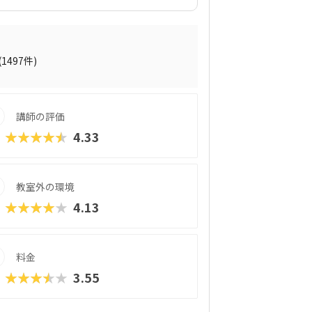
プログラミング教材「QUREO（キュレ
サクサク進められるのに、本格的な内容が
されている感」がないので、楽しくゲーム
学習を進めていけます。教材のデザイン性
れていたキャラクター素材などを多数収
(1497件)
の子どもでも、「安っぽい」「子どもっぽ
学習結果は通信簿のような形で確認できる
講師の評価
★★★★★
4.33
教室外の環境
★★★★★
4.13
料金
★★★★★
3.55