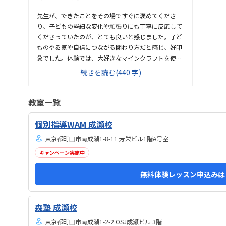
たい
めて
先生が、できたことをその場ですぐに褒めてくださ
て良
り、子どもの些細な変化や頑張りにも丁寧に反応して
くださっていたのが、とても良いと感じました。子ど
ものやる気や自信につながる関わり方だと感じ、好印
象でした。体験では、大好きなマインクラフトを使っ
た授業だったため、楽しみながら取り組むことがで
続きを読む(440 字)
き、とても良かったです。ただ、今後もずっとマイン
クラフトを使った内容ではないと伺ったので、その後
も興味を持って取り組めるかどうかは少し気になる点
教室一覧
でした。教室は自宅から15分ほどの距離にあり、通い
やすいと感じました。また、駐車場もあるため、送り
個別指導WAM 成瀬校
迎えもしやすく、安心して通わせられる環境だと思い
東京都町田市南成瀬1-8-11 芳栄ビル1階A号室
ました。教室は一人ひとりの席が完全に仕切られてい
るわけではありませんが、壁などで視線が分散しにく
キャンペーン実施中
い工夫がされており、集中しやすい雰囲気だと感じま
無料体験レッスン申込みは
した。月4回（1回50分）で約12,000円という料金
は、我が家にとってはや...
森塾 成瀬校
東京都町田市南成瀬1-2-2 OSJ成瀬ビル 3階