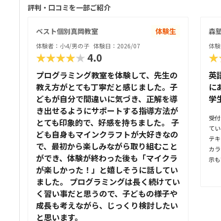
評判・口コミを一部ご紹介
ベスト個別真岡教室
体験生
森塾
体験者：小4/男の子
体験日：2026/07
体験
★★★★★
4.0
★
プログラミング教室を体験して、先生の
英
教え方がとても丁寧だと感じました。子
に
どもが自分で間違いに気づき、正解を導
学
き出せるようにサポートする指導方法が
受付
とても印象的で、好感を持ちました。 子
てい
ども自身もマインクラフトが大好きなの
テキ
で、最初から楽しみながら取り組むこと
カラ
ができ、体験が終わった後も「マイクラ
示も
が楽しかった！」と嬉しそうに話してい
っと
ました。 プログラミングは長く続けてい
らは
た。
く習い事だと思うので、子どもの様子や
てい
成長も考えながら、じっくり検討したい
無さ
と思います。