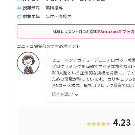
授業形式
集団指導
対象学年
年中～高校生
Amazonギフトカ
体験レッスン＋口コミ投稿で
コエテコ編集部おすすめポイント
ヒューマンアカデミージュニアロボット教
プログラミングを両軸で学べる本格的なSTEAM
000人超という圧倒的な規模を背景に、子
ための環境が整っています。 カリキュラム
全5コース構成。最初はブロック感覚でロ
ング要素も加わっていきます。 使用する教
続きを読む
生と共同開発されたオリジナルキットです。
成で、飽きずに続けやすい点も特徴です。 
る「基本製作」と、オリジナル改造に挑戦
たちは毎回、新しい達成感と成長を実感でき
4.23
★★★★★
行錯誤しながらロボットを動かす経験は、
学ぶ楽しさそのものを教えてくれるはずで