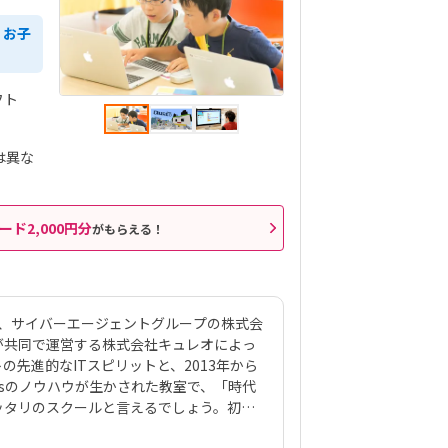
、お子
フト
は異な
ード2,000円分
がもらえる！
は、サイバーエージェントグループの株式会
ックスが共同で運営する株式会社キュレオによっ
先進的なITスピリットと、2013年から
Kidsのノウハウが生かされた教室で、「時代
ッタリのスクールと言えるでしょう。初級
を使って420種類のゲーム制作に挑戦。教