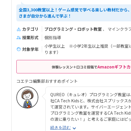
全国3,300教室以上！ゲーム感覚で学べる楽しい教材だから
さまが自分から進んで学ぶ！
カテゴリ
プログラミング・ロボット教室
マインクラ
授業形式
個別指導
小学生以上 ※小学2年生以上推奨（一部教室
対象学年
ります）
Amazonギフトカ
体験レッスン＋口コミ投稿で
コエテコ編集部おすすめポイント
QUREO（キュレオ）プログラミング教室
社CA Tech Kidsと、株式会社スプリ
て運営されています。サイバーエージェントの
プログラミング教室を運営するCA Tech 
の波に乗りたい！」と考えるご家庭にはピ
コースのメインパートでは、オリジナル教材
続きを読む