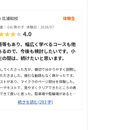
 北浦和校
体験生
者：小6/男の子
体験日：2026/07
★★★★
4.0
語等もあり、幅広く学べるコースも他
あるので、今後も検討したいです。小
生の間は、続けたいと思います。
してくださった方が、親切で分かりやすく説明し
ただきました。強引な勧誘もなく良かったです。
ストがあり、マイクラのページ部分を体験した。
ーテキストで、見やすくクリアできたところの表
できて良いと思った。駐車場や駐輪場があるとも
良かった。徒歩で通うことになりそうです。駅か
続きを読む(293 字)
近くて良いです。雰囲気も良く、清潔感もあっ
部屋が区切られていて、個人スペースも確保され
て良かった。基本料金以外に、追加料金があまり
そうで良かった。できれば、毎月1万以内で通い