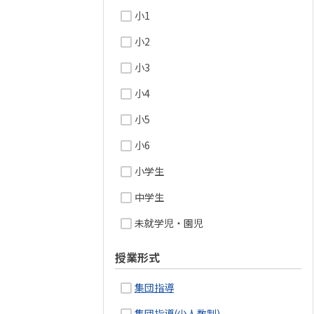
小1
小2
小3
小4
小5
小6
小学生
中学生
未就学児・園児
授業形式
集団指導
集団指導(少人数制)