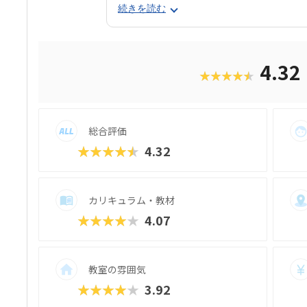
なラインナップが用意されています。いずれ
続きを読む
とのサイクル」で学び進めるテンポのよい
す。中でも「ジュニア・プログラミング検
実際にほぼ満点で合格したお子さんもおり
ます。楽しく学ぶだけでなく、“かたちに残
4.32
★★★★★
す。
総合評価
★★★★★
4.32
カリキュラム・教材
★★★★★
4.07
教室の雰囲気
★★★★★
3.92