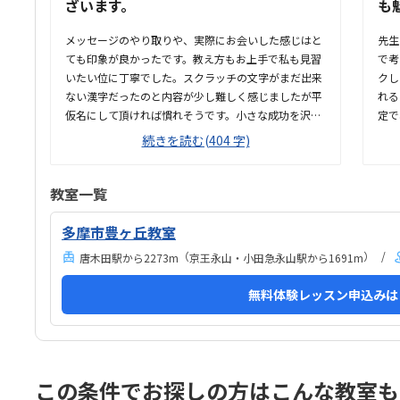
ざいます。
も
メッセージのやり取りや、実際にお会いした感じはと
先生
ても印象が良かったです。教え方もお上手で私も見習
で考
いたい位に丁寧でした。スクラッチの文字がまだ出来
クし
ない漢字だったのと内容が少し難しく感じましたが平
れる
仮名にして頂ければ慣れそうです。小さな成功を沢山
定で
与えて欲しいです。雨でしたが保育園から徒歩、バ
す。
続きを読む(404 字)
ス、自転車で通えるため問題ないです。勿論、もっと
良か
近所であれば良かったですが全く問題ないです。コン
でし
パクトですがIT企業の応接間らしく遊び心があり綺麗
が、
教室一覧
で良かったです。トイレも近く安心です。ロボット系
の料
と比較すればリーズナブルですが気持ち安くなると有
後自
多摩市豊ヶ丘教室
り難いです。 家賃、人件費、ロイヤリティ、利益を考
（
）
唐木田駅から2273m
京王永山・小田急永山駅から1691m
える妥当かも知れません。土屋先生が安定感があり娘
を1人の人間として尊重しながら教えて下さいまし
無料体験レッスン申込みは
た。娘も気に入った様子で体験後に予約するように言
っておりました。先述通りスクラッチの文字が平仮名
希望、小さな成功を沢山させ...
この条件でお探しの方はこんな教室も