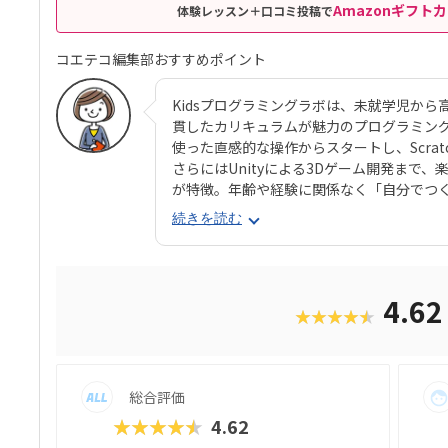
Amazonギフトカ
体験レッスン＋口コミ投稿で
コエテコ編集部おすすめポイント
Kidsプログラミングラボは、未就学児か
貫したカリキュラムが魅力のプログラミン
使った直感的な操作からスタートし、Scratc
さらにはUnityによる3Dゲーム開発まで
が特徴。年齢や経験に関係なく「自分でつ
ちの学習意欲が続きやすい点が大きなポイン
続きを読む
たり学習塾を展開してきた株式会社Blue P
ポートも行き届いており、受講生や保護者
ア・プログラミング検定の合格率9割以上
も充実しており、教室に通えない方でも通
4.6
★★★★★
能。プログラミングの学びを「楽しい」「
にはない強みです。Kidsプログラミング
発達段階に応じた一貫したカリキュラムが
スではタブレットを使った直感的な操作からス
総合評価
PythonやHTML、さらにはUnityによ
ップしていける設計が特徴。年齢や経験に
★★★★★
4.62
れるので、子どもたちの学習意欲が続きや