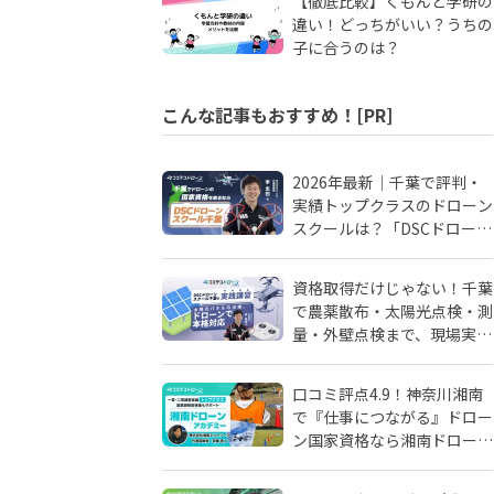
【徹底比較】くもんと学研の
違い！どっちがいい？うちの
子に合うのは？
こんな記事もおすすめ！[PR]
2026年最新｜千葉で評判・
実績トップクラスのドローン
スクールは？「DSCドローン
スクール千葉」が選ばれる理
由
資格取得だけじゃない！千葉
で農薬散布・太陽光点検・測
量・外壁点検まで、現場実務
に強いドローンスクールはD
SCドローンスクール千葉
口コミ評点4.9！神奈川湘南
で『仕事につながる』ドロー
ン国家資格なら湘南ドローン
アカデミーがおすすめ！地域
密着人材会社が母体！