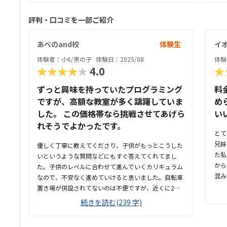
評判・口コミを一部ご紹介
あべのand校
体験生
イ
体験者：小6/男の子
体験日：2025/08
体験
★★★★★
4.0
★
ずっと興味を持っていたプログラミング
料
ですが、高額な教室が多く躊躇していま
め
した。 この価格帯なら挑戦させてあげら
い
れそうでよかったです。
とて
兄妹
優しく丁寧に教えてくださり、子供がもっとこうした
た私
いというような質問などにもすぐ答えてくれてまし
から
た。子供のレベルに合わせて進んでいくカリキュラム
混み
なので、不安なく進めていけると思いました。自転車
など
置き場が併設されてないのは不便ですが、近くに2時
人一
間無料の駐輪場が何箇所かあるので利用しやすいと思
続きを読む(239 字)
だし
います。商業ビルの中にあり明るく綺麗で、一人でコ
ング
ツコツプログラミングを進めて行ける環境かとおもい