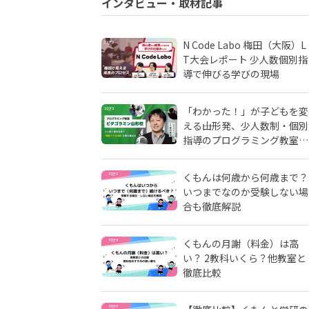
インタビュー・取材記事
N Code Labo 梅田（大阪）L
T大会レポート 少人数個別指
導で伸びる学びの現場
「わかった！」が子どもを変
える――山形発、少人数制・個別
指導のプログラミング教室
「ピタゴラミン」の流儀
くもんは何歳から何歳まで？
いつまでなのか受験しない場
合も徹底解説
くもんの月謝（料金）は高
い？ 2教科いくら？他教室と
徹底比較