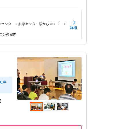
急な病気などがキャンセルになってしまうのはな
か辛いところがある子どもは体験終わった後にめ
ゃ楽しかった！とニコニコしていました！学校で
校のクラブでもスクラッチやっているので抵抗も
）
センター・多摩センター駅から282
った！
詳細
ソコン教室内
C＃
室