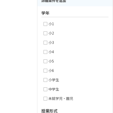
詳細条件を追加
学年
小1
小2
小3
小4
小5
小6
小学生
中学生
未就学児・園児
授業形式