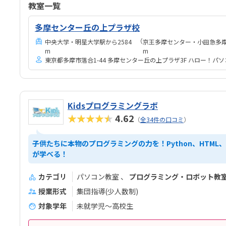
ので
ました。他のプログラミング教室に比べると、格段に
教室一覧
かな
安くて通いやすい価格設定になっていると思います。
っち
多摩センター丘の上プラザ校
も学
（
中央大学・明星大学駅から2584
京王多摩センター・小田急多摩
なか
m
m
東京都多摩市落合1-44 多摩センター丘の上プラザ3F ハロー！パ
Kidsプログラミングラボ
★★★★★
4.62
（
全34件の口コミ
）
子供たちに本物のプログラミングの力を！Python、HTML、
が学べる！
カテゴリ
パソコン教室
プログラミング・ロボット教
授業形式
集団指導(少人数制)
対象学年
未就学児～高校生