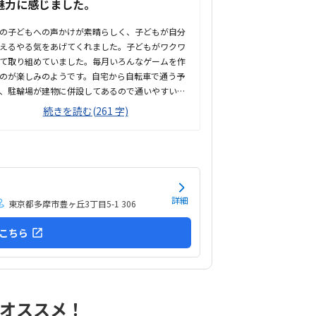
魅力に感じました。
の子どもへの声かけが素晴らしく、子どもが自分
えるやる気をあげてくれました。子どもがワクワ
て取り組めていました。毎月いろんなゲームを作
のが楽しみのようです。自宅から自転車で通う予
、駐輪場が建物に併設してあるので通いやすいで
駅からも近いです。ビーズクッションが座り心地
続きを読む(261 字)
ったらしく、落ち着いて取り組めるお部屋づくり
た。他の習い事に対して少し高価ではあります
別のプログラミング教室と比較しても同じくらい
金設定です。ゲームを自分で作り上げれて、その
分で改良もできるところが嬉しそうでした。
詳細
東京都多摩市豊ヶ丘3丁目5-1 306
こちら
オススメ！