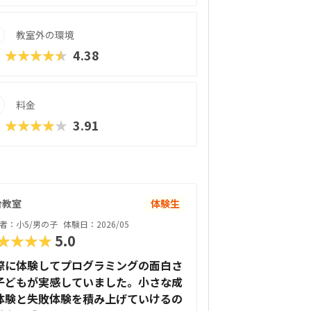
株式会社Blue Planet。子どもの個性に
り、受講生や保護者からの満足度も高く、
教室外の環境
定の合格率9割以上という実績を残していま
★★★★★
4.38
に通えない方でも通学と変わらない質の授
学びを「楽しい」「もっとやりたい」へと
料金
★★★★★
3.91
台教室
体験生
者：小5/男の子
体験日：2026/05
★★★★
5.0
際に体験してプログラミングの面白さ
子どもが実感していました。小さな成
体験と失敗体験を積み上げていけるの