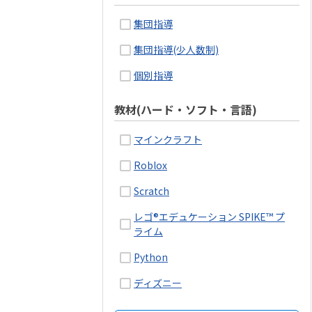
集団指導
集団指導(少人数制)
個別指導
教材(ハード・ソフト・言語)
マインクラフト
Roblox
Scratch
レゴ®エデュケーション SPIKE™ プ
ライム
Python
ディズニー