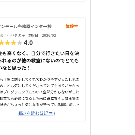
オンモール各務原インター校
体験生
者：小4/男の子
体験日：2026/02
★★★★
4.0
金も高くなく、自分で行きたい日を決
られるのが他の教室にないのでとても
いなと思った！
も丁寧に説明してくれてわかりやすかったし他の
のことも気にしてくださってとてもありがたかっ
はプログラミングについて全然分からないがこれ
授業でも必須になるし将来に役立ちそう駐車場の
具合がちょっと気になるが待っている間に買い物
も出来るのはとても良いとてもキレイな環境で一
続きを読む(317 字)
人個室でないけどパーテーションがあるのも安心
ヘッドホンなども衛生的であった他のプログラミ
と比べて同じくらいのねだんであったが子どもな