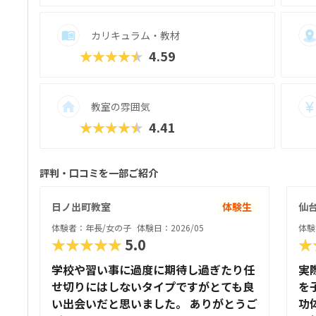
母体は40年以上にわたり学習塾を展開してきた
合わせた声かけやサポートも行き届いてお
カリキュラム・教材
多くの教室でジュニア・プログラミング検
★★★★★
4.59
す。オンライン対応も充実しており、教室
業を受けることが可能。プログラミングの
つなげる設計が、他にはない強みです。
教室の雰囲気
★★★★★
4.41
評判・口コミを一部ご紹介
日ノ出町教室
体験生
仙
体験者：年長/女の子
体験日：2026/05
体験
★★★★★
5.0
★
学校や習い事に過度に期待し過ぎたり任
実
せ切りにはしないタイプですがとても良
を
い出会いだと思いました。 ありがとうご
功