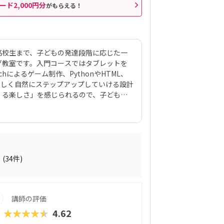
ード2,000円分
がもらえる！
ら高校生まで、子どもの発達段階に応じた一
グ教室です。入門コースではタブレットを
hによるゲーム制作、PythonやHTML、
、楽しく自然にステップアップしていける設計
くる楽しさ」を感じられるので、子どもた
トです。また、運営母体は40年以上にわ
lanet。子どもの個性に合わせた声かけやサ
からの満足度も高く、多くの教室でジュニ
という実績を残しています。オンライン対応
学と変わらない質の授業を受けることが可
2
もっとやりたい」へとつなげる設計が、他
(34件)
ラボは、未就学児から高校生まで、子どもの
魅力のプログラミング教室です。入門コー
タートし、Scratchによるゲーム制作、
講師の評価
る3Dゲーム開発まで、楽しく自然にステップア
関係なく「自分でつくる楽しさ」を感じら
★★★★★
4.62
すい点が大きなポイントです。また、運営