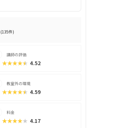
も1コマ60分の個別指導形式で、「15分ご
スタイル（マイクロラーニング）が特長で
定」に準拠したプログラミング講座では、
、保護者からの信頼も厚い内容となってい
る成果”が得られるのも魅力のひとつで
(135件)
講師の評価
★★★★★
4.52
教室外の環境
★★★★★
4.59
料金
★★★★★
4.17