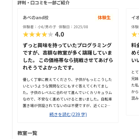
評判・口コミを一部ご紹介
あべのand校
体験生
イ
体験者：小6/男の子
体験日：2025/08
体験
★★★★★
4.0
★
ずっと興味を持っていたプログラミング
料
ですが、高額な教室が多く躊躇していま
め
した。 この価格帯なら挑戦させてあげら
い
れそうでよかったです。
とて
兄妹
優しく丁寧に教えてくださり、子供がもっとこうした
た私
いというような質問などにもすぐ答えてくれてまし
から
た。子供のレベルに合わせて進んでいくカリキュラム
混み
なので、不安なく進めていけると思いました。自転車
など
置き場が併設されてないのは不便ですが、近くに2時
人一
間無料の駐輪場が何箇所かあるので利用しやすいと思
続きを読む(239 字)
だし
います。商業ビルの中にあり明るく綺麗で、一人でコ
ング
ツコツプログラミングを進めて行ける環境かとおもい
ので
ました。他のプログラミング教室に比べると、格段に
教室一覧
かな
安くて通いやすい価格設定になっていると思います。