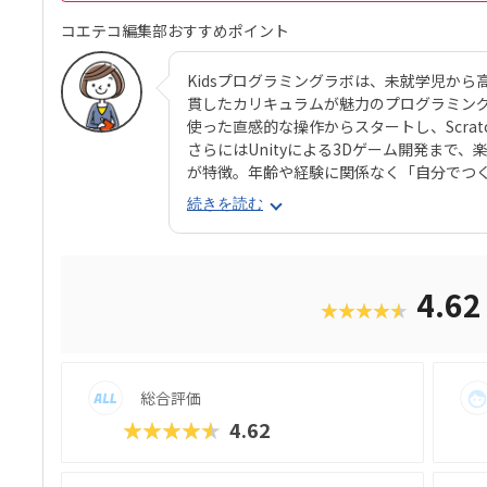
コエテコ編集部おすすめポイント
Kidsプログラミングラボは、未就学児か
貫したカリキュラムが魅力のプログラミン
使った直感的な操作からスタートし、Scratc
さらにはUnityによる3Dゲーム開発まで
が特徴。年齢や経験に関係なく「自分でつ
ちの学習意欲が続きやすい点が大きなポイン
続きを読む
たり学習塾を展開してきた株式会社Blue P
ポートも行き届いており、受講生や保護者
ア・プログラミング検定の合格率9割以上
も充実しており、教室に通えない方でも通
4.6
★★★★★
能。プログラミングの学びを「楽しい」「
にはない強みです。Kidsプログラミング
発達段階に応じた一貫したカリキュラムが
スではタブレットを使った直感的な操作からス
総合評価
PythonやHTML、さらにはUnityによ
ップしていける設計が特徴。年齢や経験に
★★★★★
4.62
れるので、子どもたちの学習意欲が続きや
母体は40年以上にわたり学習塾を展開してきた