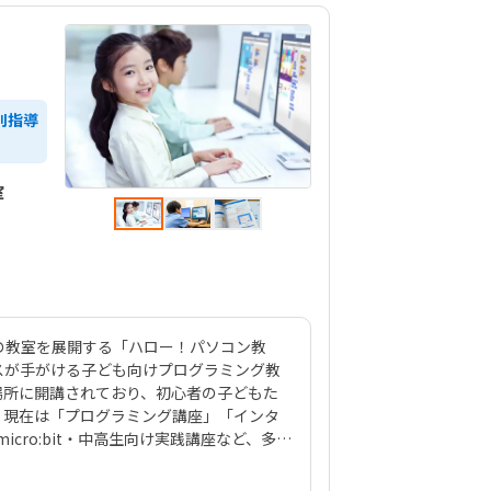
別指導
室
以上の教室を展開する「ハロー！パソコン教
スが手がける子ども向けプログラミング教
場所に開講されており、初心者の子どもた
。現在は「プログラミング講座」「インタ
icro:bit・中高生向け実践講座など、多彩
も1コマ60分の個別指導形式で、「15分ご
スタイル（マイクロラーニング）が特長で