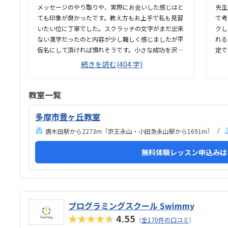
メッセージのやり取りや、実際にお会いした感じはと
先生
ても印象が良かったです。教え方もお上手で私も見習
で考
いたい位に丁寧でした。スクラッチの文字がまだ出来
クし
ない漢字だったのと内容が少し難しく感じましたが平
れる
仮名にして頂ければ慣れそうです。小さな成功を沢山
定で
与えて欲しいです。雨でしたが保育園から徒歩、バ
す。
続きを読む(404 字)
ス、自転車で通えるため問題ないです。勿論、もっと
良か
近所であれば良かったですが全く問題ないです。コン
でし
パクトですがIT企業の応接間らしく遊び心があり綺麗
が、
教室一覧
で良かったです。トイレも近く安心です。ロボット系
の料
と比較すればリーズナブルですが気持ち安くなると有
後自
多摩市豊ヶ丘教室
り難いです。 家賃、人件費、ロイヤリティ、利益を考
（
）
唐木田駅から2273m
京王永山・小田急永山駅から1691m
える妥当かも知れません。土屋先生が安定感があり娘
を1人の人間として尊重しながら教えて下さいまし
無料体験レッスン申込みは
た。娘も気に入った様子で体験後に予約するように言
っておりました。先述通りスクラッチの文字が平仮名
希望、小さな成功を沢山させ...
プログラミングスクール Swimmy
★★★★★
4.55
（
全170件の口コミ
）