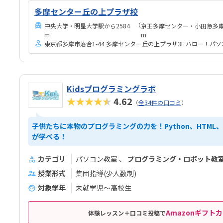
っち
多摩センター丘の上プラザ校
も学
（
中央大学・明星大学駅から2584
京王多摩センター・小田急多摩
なか
m
m
東京都多摩市落合1-44 多摩センター丘の上プラザ3F ハロー！パ
Kidsプログラミングラボ
★★★★★
4.62
（
全34件の口コミ
）
子供たちに本物のプログラミングの力を！Python、HTML、
が学べる！
カテゴリ
パソコン教室
プログラミング・ロボット教
授業形式
集団指導(少人数制)
対象学年
未就学児～高校生
Amazonギフトカ
体験レッスン＋口コミ投稿で