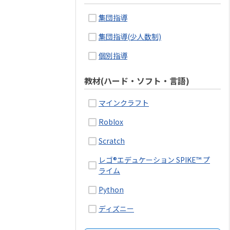
集団指導
集団指導(少人数制)
個別指導
教材(ハード・ソフト・言語)
マインクラフト
Roblox
Scratch
レゴ®エデュケーション SPIKE™ プ
ライム
Python
ディズニー