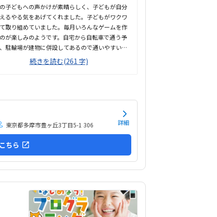
の子どもへの声かけが素晴らしく、子どもが自分
えるやる気をあげてくれました。子どもがワクワ
て取り組めていました。毎月いろんなゲームを作
のが楽しみのようです。自宅から自転車で通う予
、駐輪場が建物に併設してあるので通いやすいで
駅からも近いです。ビーズクッションが座り心地
続きを読む(261 字)
ったらしく、落ち着いて取り組めるお部屋づくり
た。他の習い事に対して少し高価ではあります
別のプログラミング教室と比較しても同じくらい
金設定です。ゲームを自分で作り上げれて、その
分で改良もできるところが嬉しそうでした。
詳細
東京都多摩市豊ヶ丘3丁目5-1 306
こちら