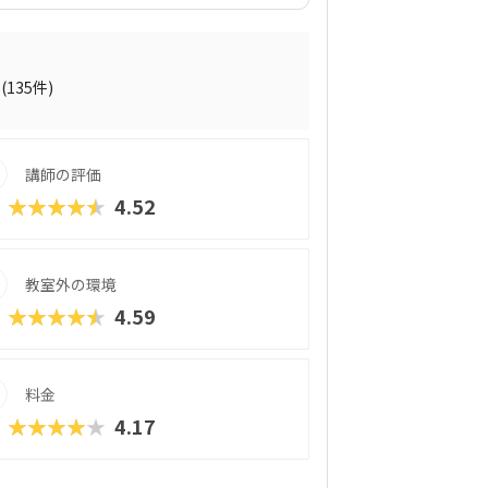
定」に準拠したプログラミング講座では、
、保護者からの信頼も厚い内容となってい
る成果”が得られるのも魅力のひとつで
(135件)
講師の評価
★★★★★
4.52
教室外の環境
★★★★★
4.59
料金
★★★★★
4.17