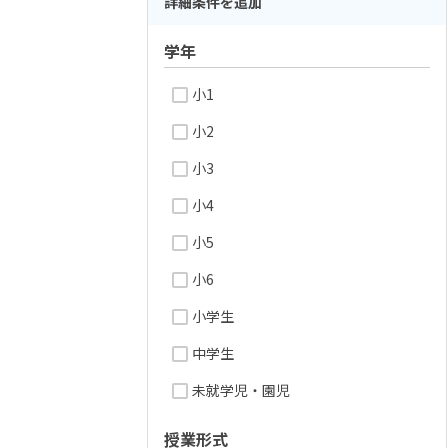
詳細条件を追加
学年
小1
小2
小3
小4
小5
小6
小学生
中学生
未就学児・園児
授業形式