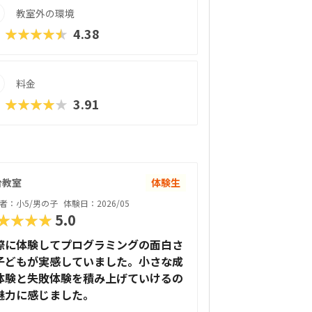
り、受講生や保護者からの満足度も高く、
教室外の環境
定の合格率9割以上という実績を残していま
★★★★★
4.38
に通えない方でも通学と変わらない質の授
学びを「楽しい」「もっとやりたい」へと
料金
★★★★★
3.91
台教室
体験生
者：小5/男の子
体験日：2026/05
★★★★
5.0
際に体験してプログラミングの面白さ
子どもが実感していました。小さな成
体験と失敗体験を積み上げていけるの
魅力に感じました。