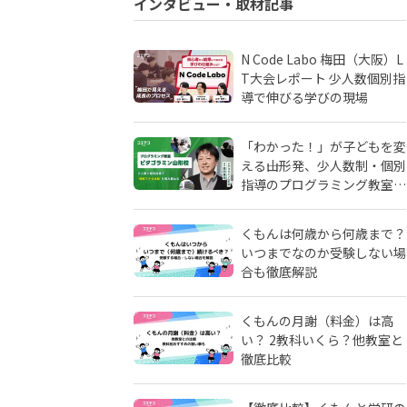
インタビュー・取材記事
N Code Labo 梅田（大阪）L
T大会レポート 少人数個別指
導で伸びる学びの現場
「わかった！」が子どもを変
える――山形発、少人数制・個別
指導のプログラミング教室
「ピタゴラミン」の流儀
くもんは何歳から何歳まで？
いつまでなのか受験しない場
合も徹底解説
くもんの月謝（料金）は高
い？ 2教科いくら？他教室と
徹底比較