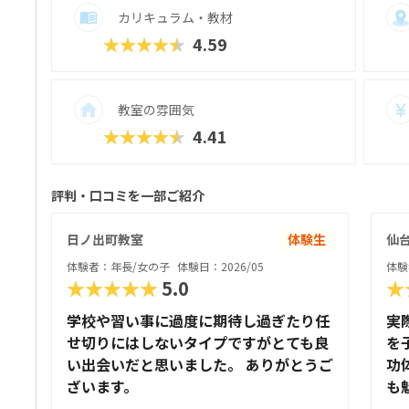
合わせた声かけやサポートも行き届いてお
カリキュラム・教材
多くの教室でジュニア・プログラミング検
★★★★★
4.59
す。オンライン対応も充実しており、教室
業を受けることが可能。プログラミングの
つなげる設計が、他にはない強みです。
教室の雰囲気
★★★★★
4.41
評判・口コミを一部ご紹介
日ノ出町教室
体験生
仙
体験者：年長/女の子
体験日：2026/05
体験
★★★★★
5.0
★
学校や習い事に過度に期待し過ぎたり任
実
せ切りにはしないタイプですがとても良
を
い出会いだと思いました。 ありがとうご
功
ざいます。
も