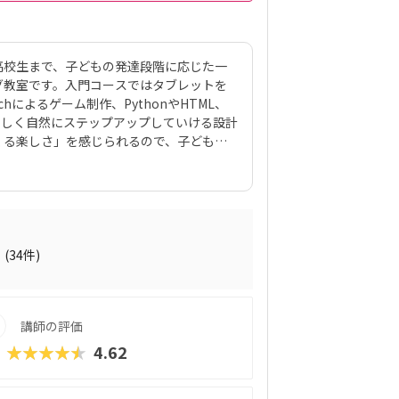
ら高校生まで、子どもの発達段階に応じた一
グ教室です。入門コースではタブレットを
hによるゲーム制作、PythonやHTML、
、楽しく自然にステップアップしていける設計
くる楽しさ」を感じられるので、子どもた
トです。また、運営母体は40年以上にわ
lanet。子どもの個性に合わせた声かけやサ
からの満足度も高く、多くの教室でジュニ
という実績を残しています。オンライン対応
学と変わらない質の授業を受けることが可
2
もっとやりたい」へとつなげる設計が、他
(34件)
ラボは、未就学児から高校生まで、子どもの
魅力のプログラミング教室です。入門コー
タートし、Scratchによるゲーム制作、
講師の評価
る3Dゲーム開発まで、楽しく自然にステップア
関係なく「自分でつくる楽しさ」を感じら
★★★★★
4.62
すい点が大きなポイントです。また、運営
株式会社Blue Planet。子どもの個性に