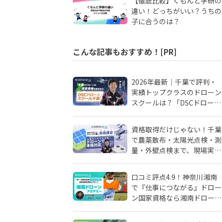
【徹底比較】くもんと学研の
違い！どっちがいい？うちの
子に合うのは？
こんな記事もおすすめ！[PR]
2026年最新｜千葉で評判・
実績トップクラスのドローン
スクールは？「DSCドローン
スクール千葉」が選ばれる理
由
資格取得だけじゃない！千葉
で農薬散布・太陽光点検・測
量・外壁点検まで、現場実務
に強いドローンスクールはD
SCドローンスクール千葉
口コミ評点4.9！神奈川湘南
で『仕事につながる』ドロー
ン国家資格なら湘南ドローン
アカデミーがおすすめ！地域
密着人材会社が母体！