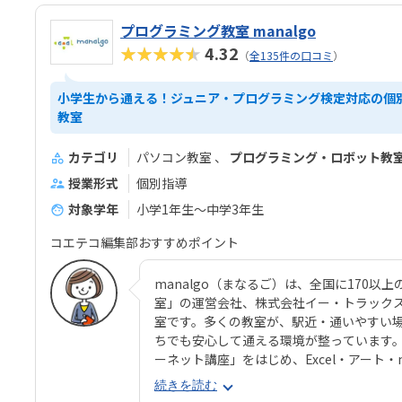
プログラミング教室 manalgo
★★★★★
4.32
（
全135件の口コミ
）
小学生から通える！ジュニア・プログラミング検定対応の個
教室
カテゴリ
パソコン教室
プログラミング・ロボット教
授業形式
個別指導
対象学年
小学1年生～中学3年生
コエテコ編集部おすすめポイント
manalgo（まなるご）は、全国に170
室」の運営会社、株式会社イー・トラック
室です。多くの教室が、駅近・通いやすい
ちでも安心して通える環境が整っています
ーネット講座」をはじめ、Excel・アート・m
なラインナップが用意されています。いずれ
続きを読む
とのサイクル」で学び進めるテンポのよい