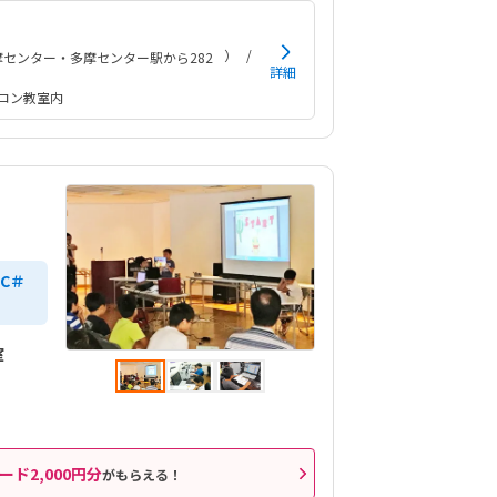
ゃ楽しかった！とニコニコしていました！学校で
校のクラブでもスクラッチやっているので抵抗も
）
センター・多摩センター駅から282
った！
詳細
ソコン教室内
C＃
室
ード2,000円分
がもらえる！