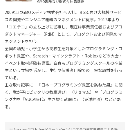
GMO趣味なび株式会社 取締役
2009年にGMOメディア株式会社へ入社。BtoC向け大規模サービ
スの開発やエンジニア組織のマネジメントに従事。2017年より
「コエテコ」の立ち上げに従事し、現在は事業責任者およびプロ
ダクトマネージャー（PdM）として、プロダクトおよび開発のマ
ネジメントを担う。
全国の幼児・小学生から高校生を対象としたプログラミング・ロ
ボット教室や、Scratch・マインクラフト・Robloxなどの大会・
イベント取材経験も豊富。自身もプログラミングスクールの卒業
生という立場を活かし、生徒や保護者目線での丁寧な取材を行っ
ている。
主な取材記事に「『日本一プログラミング教室を訪ねた男』に聞
く、我が子にピッタリの教室選び」（リセマム）や「プログラミ
ング力を『VUCA時代』生き抜く武器に」（東洋経済）などがあ
る。
※ Amazonギフトカードキャンペーンはコエテコ運営事務局による提