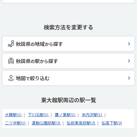
検索方法を変更する
秋田県
地域
探す
の
から
秋田県
駅
探す
の
から
地図
絞り込む
で
東大館駅周辺の駅一覧
大館駅(1)
下川沿駅(1)
鷹ノ巣駅(1)
米内沢駅(1)
二ツ井駅(1)
運動公園前駅(2)
弘前東高前駅(2)
弘高下駅(3)