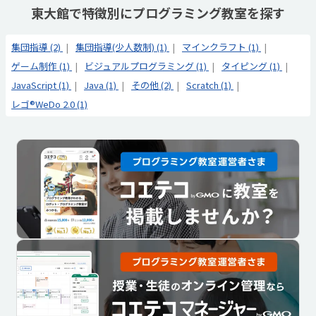
東大館で特徴別にプログラミング教室を探す
集団指導 (2)
集団指導(少人数制) (1)
マインクラフト (1)
ゲーム制作 (1)
ビジュアルプログラミング (1)
タイピング (1)
JavaScript (1)
Java (1)
その他 (2)
Scratch (1)
レゴ®WeDo 2.0 (1)