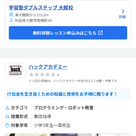
でいます。担当の方と相談して今回のコースが向いてるんじゃないか
学習塾ダブルステップ 大館校
と勧められました。
東大館駅から1013m
詳細
秋田県大館市馬喰町40
無料体験レッスン申込みはこちら
ハックアカデミー
★★★★★
-
※ 上記の評価は、ハックアカデミー全体の口コミ点数・件数です
IT社会を生き抜くための知識と技術をお子様に贈ります！
カテゴリ
プログラミング・ロボット教室
授業形式
集団指導
対象学年
小学3年生～高校生