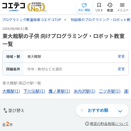
AIに相談
リスト
履歴
メニュー
プログラミング教室検索コエテコTOP
秋田県のプログラミング・ロボット教
2026/08/08(土) 版
東大館駅の子供 向けプログラミング・ロボット教室
一覧
地域・駅
東大館駅
変更
詳細条件
学年・教材などを選択
変更
東大館駅 周辺の駅一覧
大館駅(1)
下川沿駅(1)
鷹ノ巣駅(1)
米内沢駅(1)
二ツ井駅(1)
運動
並び替え
2
教室の料金相場について
全
件