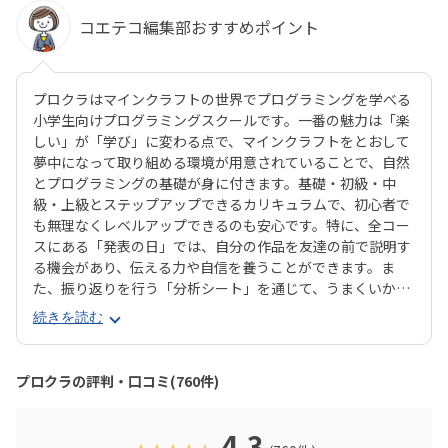
コエテコ編集部おすすめポイント
プロクラはマインクラフトの世界でプログラミングを学べる
小学生向けプログラミングスクールです。一番の魅力は「楽
しい」が「学び」に変わる点で、マインクラフトをとおして
夢中になって取り組める環境が用意されていることで、自然
とプログラミングの基礎が身に付きます。基礎・初級・中
級・上級とステップアップできるカリキュラムで、初心者で
も無理なくレベルアップできるのも安心です。特に、全コー
スにある「発表の日」では、自分の作品を友達の前で説明す
る機会があり、伝える力や自信を養うことができます。ま
た、振り返りを行う「分析シート」を通じて、うまくいかな
かった点をどう改善するかを考える習慣が身に付くのも特徴
続きを読む
です。さらに、講師は子どもたちの答えを引き出すコーチン
グ型指導を採用。自分で考え、解決する力を育みます。全国
600以上の教室で展開され、初めてでも安心して参加できる
プロクラの評判・口コミ(760件)
無料体験も実施中。遊びながら未来につながる力を育てられ
る、今注目のプログラミング教室です。
4.3