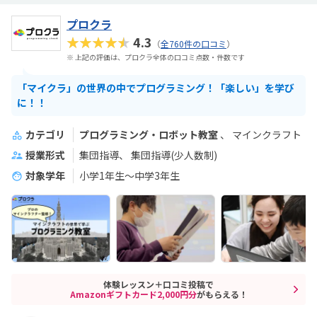
プロクラ
★★★★★
4.3
（
全760件の口コミ
）
※ 上記の評価は、プロクラ全体の口コミ点数・件数です
「マイクラ」の世界の中でプログラミング！「楽しい」を学び
に！！
カテゴリ
プログラミング・ロボット教室
マインクラフト
授業形式
集団指導
集団指導(少人数制)
対象学年
小学1年生～中学3年生
体験レッスン＋口コミ投稿で
Amazonギフトカード2,000円分
がもらえる！