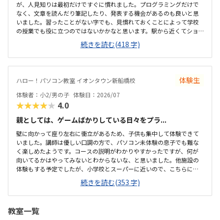
が、人見知りは最初だけですぐに慣れました。プログラミングだけで
なく、文章を読んだり筆記したり、発表する機会があるのも良いと思
いました。習ったことがない字でも、見慣れておくことによって学校
の授業でも役に立つのではないかかなと思います。駅から近くてショ
ッピングモールの中にあるので便利です。車で来ても授業分の駐車券
続きを読む(418 字)
は付けてくれるそうです。ドコモショップ内なので音が気になるかと
思いましたが、扉を閉めればそんなに気になりませんでした。一面ガ
ラスなので程よい解放感で授業の様子が見れます。プログラミング教
室としてはこれくらいかな、という印象です。教材はマイクラなので
体験生
ハロー！パソコン教室 イオンタウン新船橋校
プライベートでも使えるからいいかな、と思ってます。学校で使って
いるパソコンはタッチパネルタイプなので、キーボードは打てるかな
体験者：小2/男の子
体験日：2026/07
と心配でしたが、すぐに慣れました。コマンド１つでた...
★★★★★
4.0
親としては、ゲームばかりしている日々をプラ...
壁に向かって座り左右に衝立があるため、子供も集中して体験できて
いました。講師は優しい口調の方で、パソコン未体験の息子でも難な
く楽しめたようです。コースの説明がわかりやすかったですが、何が
向いてるかはやってみないとわからないな、と思いました。他施設の
体験もする予定でしたが、小学校とスーパーに近いので、こちらに決
めました。息子はゲーミングチェアに初めて座れて嬉しかったようで
続きを読む(353 字)
す。開放的というよりは、落ち着いて楽しめるところが、息子には合
っていそうです。少し高いなという印象ですが、自宅のパソコンから
も利用できるとの事なので、やる気次第では納得できそうだなと思い
教室一覧
ました。日頃はSwitchで、マイクラやぽこあポケモンで建築を楽しん