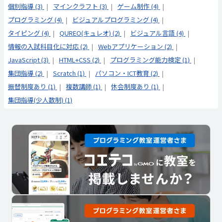
個別指導 (3)
マインクラフト (3)
ゲーム制作 (4)
プログラミング (4)
ビジュアルプログラミング (4)
タイピング (4)
QUREO(キュレオ) (2)
ビジュアル言語 (4)
情報の入試科目化に対応 (2)
Webアプリケーション (2)
JavaScript (3)
HTML+CSS (2)
プログラミング能力検定 (1)
集団指導 (2)
Scratch (1)
パソコン・ICT教育 (2)
振替制度あり (1)
複数講師 (1)
休会制度あり (1)
集団指導(少人数制) (1)