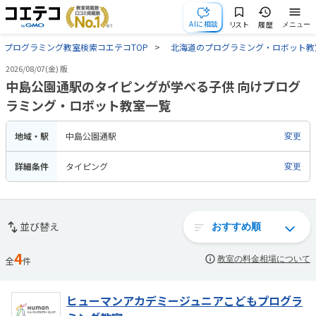
AIに相談
リスト
履歴
メニュー
プログラミング教室検索コエテコTOP
北海道のプログラミング・ロボット教
2026/08/07(金) 版
中島公園通駅のタイピングが学べる子供 向けプログ
ラミング・ロボット教室一覧
地域・駅
中島公園通駅
変更
詳細条件
タイピング
変更
並び替え
4
教室の料金相場について
全
件
ヒューマンアカデミージュニアこどもプログラ