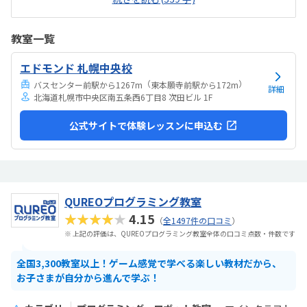
ん。もっと安い方が嬉しいですが、プログラミング教室の月謝として
は一般的な料金だと思います。クエストをクリアしていくのが進んで
る事を実感できて嬉しいし楽しいと子どもが言っています。家にパソ
教室一覧
コンがないけれど、アルファベットを覚えたりタイピングができるよ
うになっているので良かったと思っています。特にありません。
エドモンド 札幌中央校
（
）
バスセンター前駅から1267m
東本願寺前駅から172m
詳細
北海道札幌市中央区南五条西6丁目8 次田ビル 1F
公式サイトで体験レッスンに申込む
QUREOプログラミング教室
★★★★★
4.15
（
全1497件の口コミ
）
※ 上記の評価は、QUREOプログラミング教室全体の口コミ点数・件数です
全国3,300教室以上！ゲーム感覚で学べる楽しい教材だから、
お子さまが自分から進んで学ぶ！