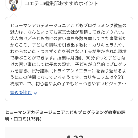
コエテコ編集部おすすめポイント
ヒューマンアカデミージュニアこどもプログラミング教室の
魅力は、なんといっても運営会社が蓄積してきたノウハウ。
大人向け／子ども向けの習い事を多数展開してきた事業者だ
からこそ、子どもの興味を引き出す教材・カリキュラムや、
わからない点・つまずく点を残さない工夫が生かされた環境
で学ぶことができます。授業は月2回、90分ずつと子ども向
けの習い事にしては長めの設定。子どもが自発的にプログラ
ムを書き、試行錯誤（トライアンドエラー）を繰り返せるよ
うにこの時間になっているそうです。カリキュラムは全5年
構成で、で、初心者や女の子でもとっつきやすいビジュアル
プログラミングツール「Scratch（スクラッチ）」から初め
続きを読む
て、エンジニアが実際に使用するプログラミング言語「Java
Script」までステップアップすることができます。ベーシッ
クコースではマウス操作など、パソコンの操作自体から学べ
ヒューマンアカデミージュニアこどもプログラミング教室の評
るので、自宅でまったくパソコンをさわったことのないお子
判・口コミ(175件)
さんでも戸惑うことなく授業に入っていけるでしょう。大学
入試やオフィスワークなど、「将来のことを考えて習わせて
おきたい」方におすすめのスクールといえます。また、いず