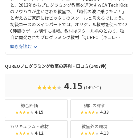
と、2013年からプログラミング教室を運営するCA Tech Kids
のノウハウが生かされた教室で、「時代の波に乗りたい！」
と考えるご家庭にはピッタリのスクールと言えるでしょう。
初級コースのメインパートでは、オリジナル教材を使って42
0種類のゲーム制作に挑戦。教材はスクール名のとおり、独
自に開発されたプログラミング教材「QUREO（キュレ
オ）」です。スマホゲームのような感覚でサクサク進められ
続きを読む
るのに、本格的な内容が学べるのが魅力。子どもにとっても
「やらされている感」がないので、楽しくゲームをクリアし
ていくようなペースでどんどん学習を進めていけます。教材
QUREOプログラミング教室の評判・口コミ(1497件)
のデザイン性も高く、実際にスマホゲーム開発で使用されて
いたキャラクター素材などを多数収録。リッチなグラフィッ
クに慣れている今の子どもでも、「安っぽい」「子どもっぽ
4.15
★★★★★
(1497件)
い」と思わず勉強に取り組めるでしょう。学習結果は通信簿
のような形で確認できるので、保護者も安心ですね。
総合評価
講師の評価
4.15
4.33
★★★★★
★★★★★
カリキュラム・教材
教室外の環境
4.12
4.13
★★★★★
★★★★★