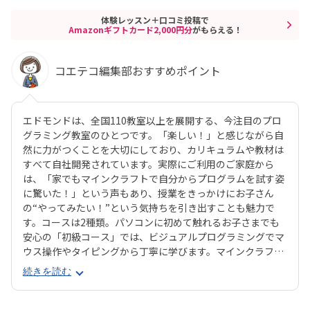
体験レッスン＋口コミ投稿で
Amazonギフトカード2,000円分
がもらえる！
コエテコ編集部おすすめポイント
エドモンドは、全国110教室以上を展開する、今注目のプロ
グラミング教室のひとつです。「楽しい！」と感じながら自
然に力がつくことを大切にしており、カリキュラムや教材は
すべて自社開発されています。実際にご利用のご家庭から
は、「家でもマインクラフトで自分からプログラムを試す姿
に驚いた！」という声もあり、授業をきっかけにお子さん
の“やってみたい！”という気持ちを引き出すことも魅力で
す。コースは2種類。パソコンに初めて触れるお子さまでも
安心の「初級コース」では、ビジュアルプログラミングでマ
ウス操作やタイピングから丁寧に学びます。マインクラフト
の世界でキャラクター「エージェント」に命令を出しなが
続きを読む
ら、プログラミングを体験的に習得できます。より本格的に
学びたい方向けの「中級コース」では、プログラミング言語
「JavaScript」を使ったテキストプログラミングに挑戦。ゲ