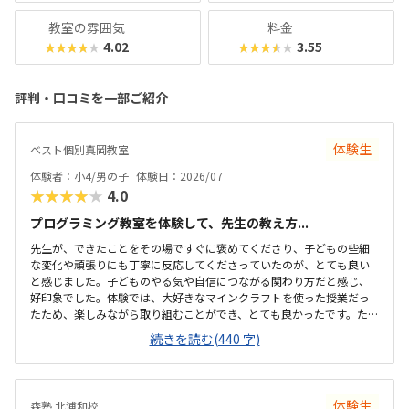
教室の雰囲気
料金
4.02
3.55
★★★★★
★★★★★
評判・口コミを一部ご紹介
体験生
ベスト個別真岡教室
体験者：小4/男の子
体験日：2026/07
★★★★★
4.0
プログラミング教室を体験して、先生の教え方...
先生が、できたことをその場ですぐに褒めてくださり、子どもの些細
な変化や頑張りにも丁寧に反応してくださっていたのが、とても良い
と感じました。子どものやる気や自信につながる関わり方だと感じ、
好印象でした。体験では、大好きなマインクラフトを使った授業だっ
たため、楽しみながら取り組むことができ、とても良かったです。た
だ、今後もずっとマインクラフトを使った内容ではないと伺ったの
続きを読む(440 字)
で、その後も興味を持って取り組めるかどうかは少し気になる点でし
た。教室は自宅から15分ほどの距離にあり、通いやすいと感じまし
た。また、駐車場もあるため、送り迎えもしやすく、安心して通わせ
られる環境だと思いました。教室は一人ひとりの席が完全に仕切られ
体験生
森塾 北浦和校