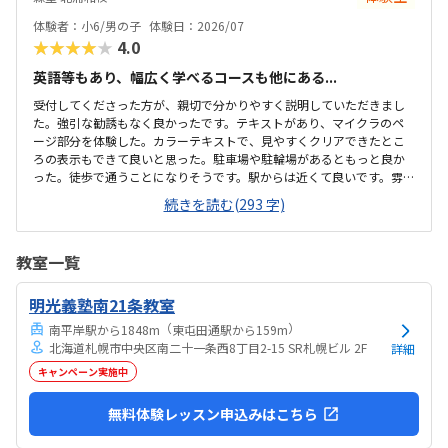
ているわけではありませんが、壁などで視線が分散しにくい工夫がさ
れており、集中しやすい雰囲気だと感じました。月4回（1回50分）で
体験者：小6/男の子
体験日：2026/07
約12,000円という料金は、我が家にとってはや...
★★★★★
4.0
英語等もあり、幅広く学べるコースも他にある...
受付してくださった方が、親切で分かりやすく説明していただきまし
た。強引な勧誘もなく良かったです。テキストがあり、マイクラのペ
ージ部分を体験した。カラーテキストで、見やすくクリアできたとこ
ろの表示もできて良いと思った。駐車場や駐輪場があるともっと良か
った。徒歩で通うことになりそうです。駅からは近くて良いです。雰囲
気も良く、清潔感もあった。部屋が区切られていて、個人スペースも
続きを読む(293 字)
確保されていて良かった。基本料金以外に、追加料金があまり無さそ
うで良かった。できれば、毎月1万以内で通いたいです。子供に熱心に
話しかけてくださったり、褒めてくださって、子供が頑張ろうという
教室一覧
気持ちになれて良かった。
明光義塾南21条教室
（
）
南平岸駅から1848m
東屯田通駅から159m
北海道札幌市中央区南二十一条西8丁目2-15 SR札幌ビル 2F
詳細
キャンペーン実施中
無料体験レッスン申込みはこちら