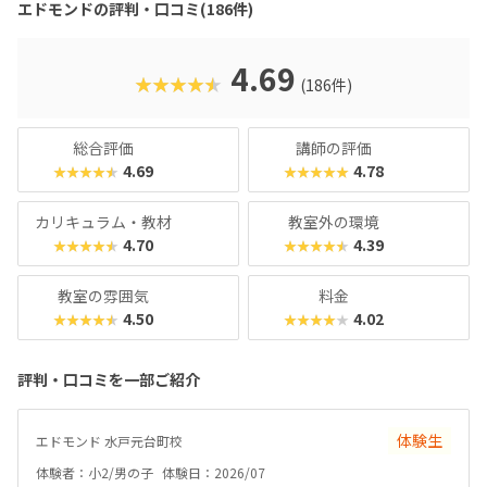
エドモンドの評判・口コミ(186件)
ーム感覚でステージをクリアしていく中で、関数や条件分岐
などの実践的なプログラミングスキルが自然と身につきま
す。成長が“見える”チェックシートやタイピングシートな
4.69
★★★★★
(186件)
ど、“続けたくなる仕組み”が整っているため、高い継続率に
繋がっています。マインクラフトが好きなお子さんはもちろ
ん、「好きなことから将来につながる力を育てたい」「子ど
総合評価
講師の評価
もの成長を実感したい」というご家庭にもおすすめのスクー
4.69
4.78
★★★★★
★★★★★
ルです！
カリキュラム・教材
教室外の環境
4.70
4.39
★★★★★
★★★★★
教室の雰囲気
料金
4.50
4.02
★★★★★
★★★★★
評判・口コミを一部ご紹介
体験生
エドモンド 水戸元台町校
体験者：小2/男の子
体験日：2026/07