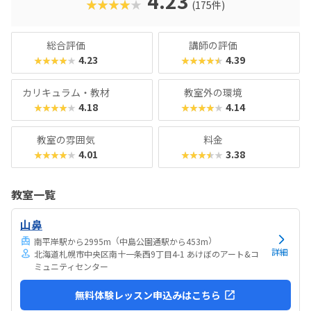
4.23
★★★★★
(175件)
れもヒューマンオリジナルの教材で学べるので、高クオリテ
ィな指導を求める保護者におすすめできます。
総合評価
講師の評価
4.23
4.39
★★★★★
★★★★★
カリキュラム・教材
教室外の環境
4.18
4.14
★★★★★
★★★★★
教室の雰囲気
料金
4.01
3.38
★★★★★
★★★★★
教室一覧
山鼻
（
）
南平岸駅から2995m
中島公園通駅から453m
詳細
北海道札幌市中央区南十一条西9丁目4-1 あけぼのアート&コ
ミュニティセンター
無料体験レッスン申込みはこちら