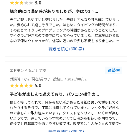
★★★★★
3.0
総合的には満足感がありましたが、やはり1回...
先生が親しみやすいと感じました。子供もすんなり打ち解けていまし
た。褒められて嬉しそうでした。はじめにタイピングの時間があり、
そのあとマイクラのプログラミングの時間があるということでした。
マイクラが好きなので夢中になってやっていました。駐車場はひろめ
なので停めやすかったが、信号に近いので少し不安もありました。清
潔感がありました。冷房も効いていて過ごしやすいと感じました。机
続きを読む(300 字)
や椅子も使いやすそうでした。月のうち2回で、自由に日程を決められ
るのは嬉しいと感じました。1回にかかる費用が安くはないので考えて
しまいます。マイクラが好きなので夢中になってやっていたので嬉し
かったです。褒められて嬉しそうでした。
通塾生
エドモンド なかもず校
受講時：小2~現在/男の子
投稿日：2026/08/02
★★★★★
5.0
子どもが楽しんで通えており、パソコン操作の...
優しく接してくれて、分からない所があったら紙に書いて説明してく
れたりするそうで、丁寧に指導してくれています。マイクラが好きな
ので楽しんで取り組んでいます。クエストをクリアしていくのが楽し
いようです。通っている小学校の近くで自宅からも徒歩圏内なので、
徒歩でも自転車でも通いやすい道です。教室では１人か２人の生徒で
マイペースに取り組めているようです。特に気になることはありませ
続きを読む(339 字)