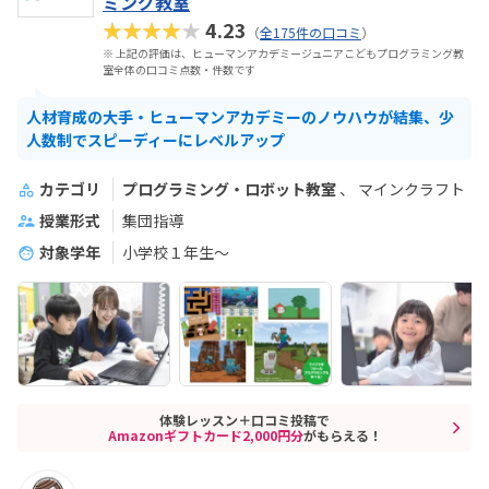
ミング教室
★★★★★
4.23
（
全175件の口コミ
）
※ 上記の評価は、ヒューマンアカデミージュニアこどもプログラミング教
室全体の口コミ点数・件数です
人材育成の大手・ヒューマンアカデミーのノウハウが結集、少
人数制でスピーディーにレベルアップ
カテゴリ
プログラミング・ロボット教室
マインクラフト
授業形式
集団指導
対象学年
小学校１年生〜
体験レッスン＋口コミ投稿で
Amazonギフトカード2,000円分
がもらえる！