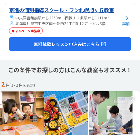
京進の個別指導スクール・ワン札幌旭ヶ丘教室
（
）
中央図書館前駅から2353m
西線１１条駅から1111m
北海道札幌市中央区南七条西24丁目5-12 井上ビル3階
詳細
キャンペーン実施中
無料体験レッスン申込みはこちら
この条件でお探しの方はこんな教室もオススメ！
2
件(
1
-
2
件を表示)