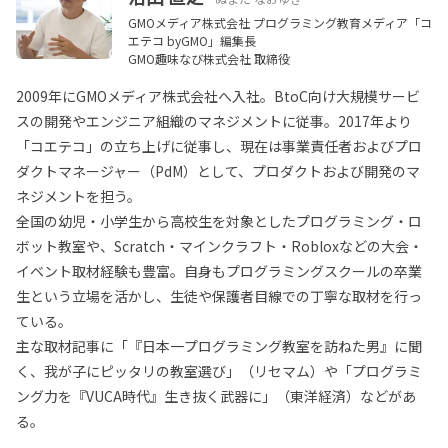
GMOメディア株式会社 プログラミング教育メディア「コ
エテコ byGMO」編集長
GMO趣味なび株式会社 取締役
2009年にGMOメディア株式会社へ入社。BtoC向け大規模サービ
スの開発やエンジニア組織のマネジメントに従事。2017年より
「コエテコ」の立ち上げに従事し、現在は事業責任者およびプロ
ダクトマネージャー（PdM）として、プロダクトおよび開発のマ
ネジメントを担う。
全国の幼児・小学生から高校生を対象としたプログラミング・ロ
ボット教室や、Scratch・マインクラフト・Robloxなどの大会・
イベント取材経験も豊富。自身もプログラミングスクールの卒業
生という立場を活かし、生徒や保護者目線での丁寧な取材を行っ
ている。
主な取材記事に「『日本一プログラミング教室を訪ねた男』に聞
く、我が子にピッタリの教室選び」（リセマム）や「プログラミ
ング力を『VUCA時代』生き抜く武器に」（東洋経済）などがあ
る。