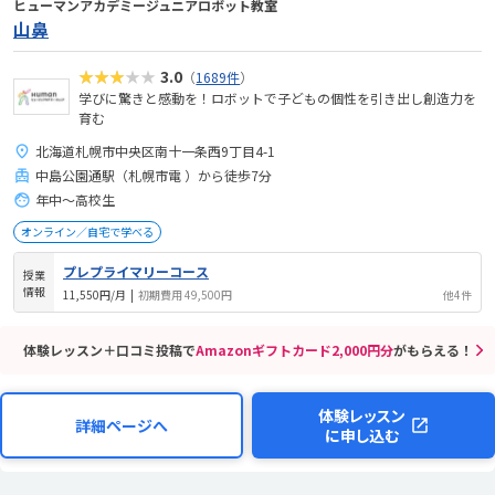
ヒューマンアカデミージュニアロボット教室
山鼻
★★★★★
3.0
（
1689件
）
学びに驚きと感動を！ロボットで子どもの個性を引き出し創造力を
育む
北海道札幌市中央区南十一条西9丁目4-1
中島公園通駅（札幌市電 ）から徒歩7分
年中～高校生
オンライン／自宅で学べる
プレプライマリーコース
授業
情報
11,550円/月
|
初期費用 49,500円
他4件
体験レッスン＋口コミ投稿で
Amazonギフトカード2,000円分
がもらえる！
体験レッスン
詳細ページへ
に申し込む