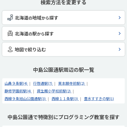
検索方法を変更する
北海道
地域
探す
の
から
北海道
駅
探す
の
から
地図
絞り込む
で
中島公園通駅周辺の駅一覧
山鼻９条駅(4)
行啓通駅(7)
東本願寺前駅(2)
静修学園前駅(4)
資生館小学校前駅(2)
西線９条旭山公園通駅(3)
西線１１条駅(3)
豊水すすきの駅(1)
中島公園通で特徴別にプログラミング教室を探す