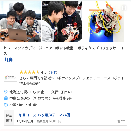
ヒューマンアカデミージュニアロボット教室 ロボティクスプロフェッサーコー
ス
山鼻
★★★★★
4.5
（
8件
）
さらに専門的な領域へロボティクスプロフェッサーコースロボット
博士養成講座
北海道札幌市中央区南十一条西9丁目4-1
中島公園通駅（札幌市電 ）から徒歩7分
小学5年生～中学生
1年目コース 12ヶ月/4テーマ24回
授業
情報
13,860円/月
|
初期費用 69,080円
他2件