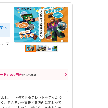
で学べ
ス
マ
ード2,000円分
がもらえる！
すよね。小学校でもタブレットを使った授
なく、考える力を重視する方向に変わって
ています。これからのデジタル社会を生き