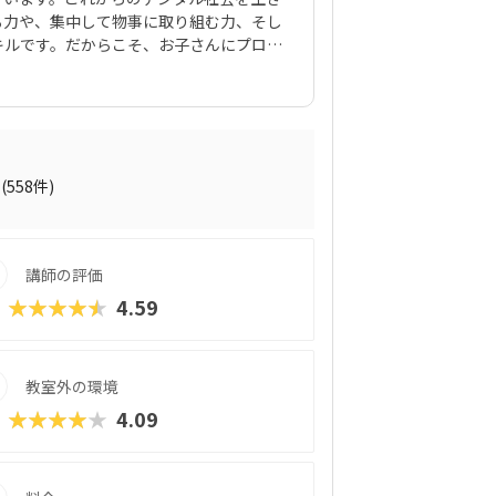
る力や、集中して物事に取り組む力、そし
キルです。だからこそ、お子さんにプログ
多いのではないでしょうか。でも、「うち
」なんて心配になる気持ちも、すごくよく
いのが、デジタネプログラミング教室なん
なって取り組める工夫がたくさんありま
フトやロブロックスなどを活用すること
ログラミング的思考が身につくカリキュラ
(558件)
して、子どもたちは未来を生き抜くための
こでは、デジタネプログラミング教室の魅
りやすくご紹介していきますね。
講師の評価
★★★★★
4.59
教室外の環境
★★★★★
4.09