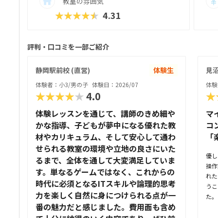
教室の雰囲気
★★★★★
4.31
評判・口コミを一部ご紹介
静岡駅前校 (直営)
体験生
見
体験者：小3/男の子
体験日：2026/07
体験
★★★★★
4.0
★
体験レッスンを通じて、講師のきめ細や
マ
かな指導、子どもが夢中になる優れた教
コ
材やカリキュラム、そして安心して通わ
「
せられる教室の環境や立地の良さにいた
優し
るまで、全体を通して大変満足していま
操作
す。単なるゲームではなく、これからの
れた
時代に必須となるITスキルや論理的思考
うこ
力を楽しく自然に身につけられる点が一
た。
番の魅力だと感じました。費用面も含め
駅か
路沿