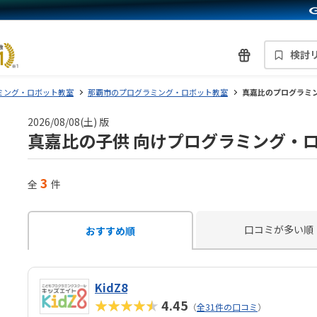
検討
ミング・ロボット教室
那覇市のプログラミング・ロボット教室
真嘉比のプログラミ
2026/08/08(土) 版
真嘉比の子供 向けプログラミング・
3
全
件
口コミが多い順
おすすめ順
KidZ8
★★★★★
4.45
（
全31件の口コミ
）