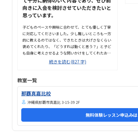
て十分に納得のいく内容であり、ぜひ前
して
向きに入会を検討させていただきたいと
いイ
思っています。
に通
こと
子どものペースや興味に合わせて、とても優しく丁寧
しく
に対応してくださいました。少し難しいところも一方
的に教えるのではなく、できたときは大げさなくらい
褒めてくれたり、「どうすれば動くと思う？」と子ど
も自身に考えさせるような問いかけをしてくれたおか
げで、終始楽しそうに、夢中になって取り組んでいま
続きを読む(827 字)
した。人見知りなうちの子もすぐに緊張がほぐれ、安
心して楽しく学べたと感じています。子どもが大好き
なロブロックスの世界を舞台にしているため、最初か
教室一覧
ら最後まで高いモチベーションで取り組めていまし
た。ただ遊ぶだけでなく、ゲームを作るというプロセ
那覇真嘉比校
スを通じて、自然とプログラミングの基礎や論理的思
沖縄県那覇市真嘉比 3-15-39 2F
考力が学べるカリキュラムになっていて素晴らしいと
感じました。自分の思い描いた動きが画面上にすぐに
無料体験レッスン申込みは
反映される仕組みも、子どもの「もっと作りたい」と
いう意欲をを引き出すのにぴったりだと思いました。
最寄り駅から近く、大通りを通...