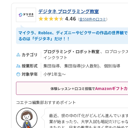
デジタネ プログラミング教室
★★★★★
4.46
（
全558件の口コミ
）
マイクラ、Roblox、ディズニーやピクサーの作品の世界観
るのは「デジタネ」だけ！！
プログラミング・ロボット教室
ロブロック
カテゴリ
インクラフト
授業形式
集団指導
集団指導(少人数制)
個別指導
対象学年
小学1年生～
Amazonギフトカ
体験レッスン＋口コミ投稿で
コエテコ編集部おすすめポイント
最近、世の中のIT化がどんどん進んでいま
業が始まったり、大学入試も暗記だけじゃ
きたりと、日本の教育も大きく変わり始め