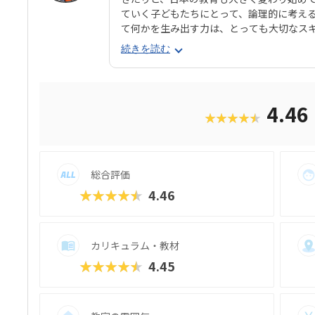
ていく子どもたちにとって、論理的に考え
て何かを生み出す力は、とっても大切なス
ラミングを学ばせたいと思う保護者の方も
続きを読む
の子、途中で飽きちゃうんじゃないかな？
分かります。そんな方にぜひおすすめした
です。デジタネには、子どもたちが夢中に
す。特にお子様たちに大人気のマインクラ
4.46
★★★★★
で、ゲーム感覚で楽しみながら、自然とプ
ムになっているんです。実践的な学びを通
土台をしっかりと築くことができます。こ
力や、どんなコースで学べるのかを、分か
総合評価
★★★★★
4.46
カリキュラム・教材
★★★★★
4.45