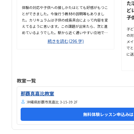
た
体験の対応や子供への接しかたはとても好感がもつこ
ど
とができました。今後行う教材の説明等もありまし
子
た。カリキュラムは子供の成長具合によって内容を変
えてるように思います。この課題が出来たら、次と進
子ど
めているようでした。駅から近く通いやすい立地でし
の対
た。駐車場は少なく、1台のみなので停めやすくはな
続きを読む(296 字)
メイ
いです。教室の雰囲気は設備も含めて整っており、清
でと
潔でとても良かったです。ちょっと頭を使って遊ぶボ
に送
ードゲーム？なども置いてました。料金に対して少し
との
授業が物足りなく感じてしまう時があった。授業を通
うな
して自宅でも出来ることを教えていただけるので、や
があ
る気があれば伸びると思います。色々と興味があるこ
詳し
教室一覧
とを深掘ってくれる
が分
対す
那覇真嘉比教室
気が
沖縄県那覇市真嘉比 3-15-39 2F
休み
提出
無料体験レッスン申込みは
とこ
うき
謝の