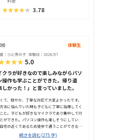
料金
★★★★★
3.78
沼校
体験生
者：小2/男の子
体験日：2026/07
★★★★
5.0
イクラが好きなので楽しみながらパソ
ン操作も学ぶことができた。帰り道
楽しかった！」と言っていました。
くて、穏やか、丁寧な対応で大変よかったです。
方法に悩んでいた時も子どもに丁寧に指導してく
こと。子どもが好きなマイクラであり集中して行
とができた。パソコン操作も楽しそうにしてい
自宅の近くであるため徒歩で通うことができる。
らも10分くらいで着くので立地も良いと思う。道
続きを読む(275 字)
いであるが静かな環境で子どもも落ち着いて集中