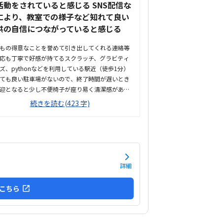
活動をされていると感じる SNS配信な
により、教室での様子など知れて良い
供の自信につながっていると感じる
もの得意なことを誉めて引き出してくれる連絡等
応も丁寧で好感が持てるスクラッチ、グラビティ
ズ、pythonなどを利用している駅近（徒歩1分）
ても良い駐車場がないので、終了時間が遅いとき
迎となると少し不便椅子が座り易く清潔感がある
こと机は一人一人の区切りがあり、集中しやすそ
続きを読む(423 字)
感じがするプログラミング教室は軒並み高い印象
り、こちらも同じく高い料金体系ががサイト等に
く記載されているといいと思うLINEで当月の予定
かりやすく表示されるので良いLINE等での質問に
る回答が丁寧で早い検定やコンテストなど、やる
継続されるような工夫がされている子どもが、夏
詳細
の宿題の一部にプログラミングで作ったゲームを
したいとの要望に、色々サポートしてくれた今の
こちら
ろは特にないが、料金体系の明確化が課題かと思
ょうだいで通っているので、きょうだい割など月
割引シス...