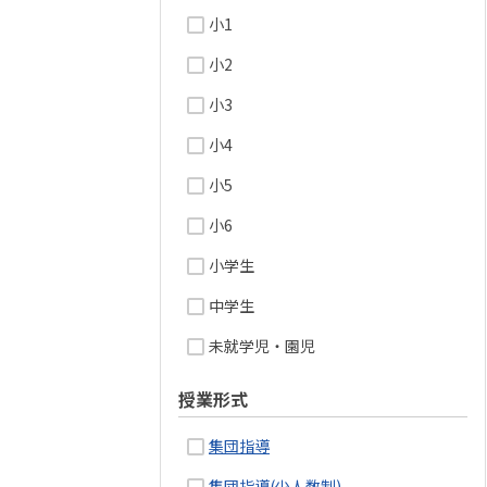
小1
小2
小3
小4
小5
小6
小学生
中学生
未就学児・園児
授業形式
集団指導
集団指導(少人数制)