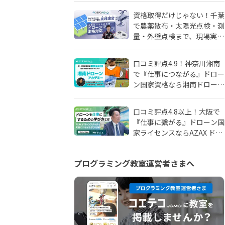
由
資格取得だけじゃない！千葉
で農薬散布・太陽光点検・測
量・外壁点検まで、現場実務
に強いドローンスクールはD
SCドローンスクール千葉
口コミ評点4.9！神奈川湘南
で『仕事につながる』ドロー
ン国家資格なら湘南ドローン
アカデミーがおすすめ！地域
密着人材会社が母体！
口コミ評点4.8以上！大阪で
『仕事に繋がる』ドローン国
家ライセンスならAZAX ドロ
ーンスクール。卒業生が語る
アフターフォローの真実
プログラミング教室運営者さまへ