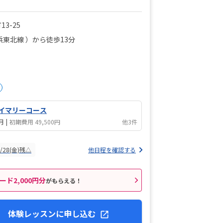
3-25
浜東北線 ）から徒歩13分
イマリーコース
/月
|
初期費用 49,500円
他3件
8/28(金)残△
他日程を確認する
ード2,000円分
がもらえる！
体験レッスンに申し込む