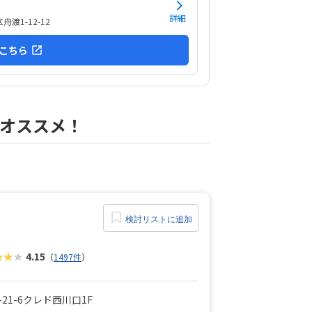
詳細
渡1-12-12
こちら
オススメ！
検討リストに追加
★★★
4.15
（
1497件
）
21-6クレド西川口1F