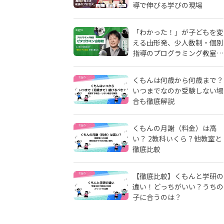
導で伸びる学びの現場
「わかった！」が子どもを変
える――山形発、少人数制・個別
指導のプログラミング教室
「ピタゴラミン」の流儀
くもんは何歳から何歳まで？
いつまでなのか受験しない場
合も徹底解説
くもんの月謝（料金）は高
い？ 2教科いくら？他教室と
徹底比較
【徹底比較】くもんと学研の
違い！どっちがいい？うちの
子に合うのは？