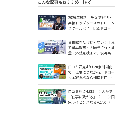
こんな記事もおすすめ！[PR]
2026年最新｜千葉で評判・
実績トップクラスのドローン
スクールは？「DSCドローン
スクール千葉」が選ばれる理
由
資格取得だけじゃない！千葉
で農薬散布・太陽光点検・測
量・外壁点検まで、現場実務
に強いドローンスクールはD
SCドローンスクール千葉
口コミ評点4.9！神奈川湘南
で『仕事につながる』ドロー
ン国家資格なら湘南ドローン
アカデミーがおすすめ！地域
密着人材会社が母体！
口コミ評点4.8以上！大阪で
『仕事に繋がる』ドローン国
家ライセンスならAZAX ドロ
ーンスクール。卒業生が語る
アフターフォローの真実