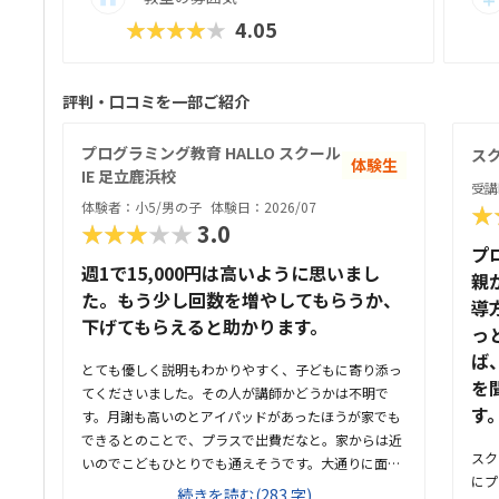
★★★★★
4.05
評判・口コミを一部ご紹介
プログラミング教育 HALLO スクール
スク
体験生
IE 足立鹿浜校
受講
体験者：小5/男の子
体験日：2026/07
★
★★★★★
3.0
プ
週1で15,000円は高いように思いまし
親
た。もう少し回数を増やしてもらうか、
導
下げてもらえると助かります。
っ
ば
とても優しく説明もわかりやすく、子どもに寄り添っ
を
てくださいました。その人が講師かどうかは不明で
す
す。月謝も高いのとアイパッドがあったほうが家でも
できるとのことで、プラスで出費だなと。家からは近
スク
いのでこどもひとりでも通えそうです。大通りに面し
にプ
ているので人目もあり安心できる場所です。教室は見
続きを読む(283 字)