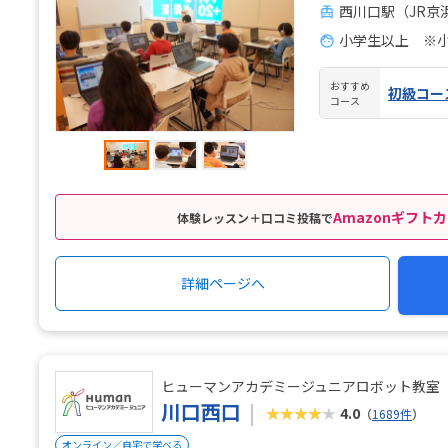
西川口駅（JR京
小学生以上 ※
おすすめ
初級コー
コース
Amazonギフトカ
体験レッスン＋口コミ投稿で
詳細ページへ
ヒューマンアカデミージュニアロボット教室
川口西口
★★★★★
4.0
（
1689件
）
オンライン／自宅で学べる