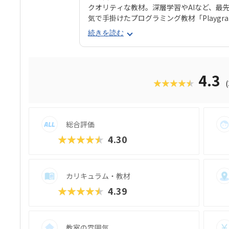
クオリティな教材。深層学習やAIなど、最
気で手掛けたプログラミング教材「Playg
ログラミング教育 HALLO」ならではの魅
続きを読む
見た目と操作感で子どもが楽しく進めてい
ラミングスキルが身につく「Playgram
ように3D空間をデザインできるモードも。
めていけるスクールをお探しのご家庭にぴ
4.3
★★★★★
る気スイッチグループといえば、子どもの
スト（ETS）」も有名。学習計画や講師と
いけど、先生との相性が……」なんてトラ
行きはどこまでも！ぜひお近くの教室に足
総合評価
★★★★★
4.30
カリキュラム・教材
★★★★★
4.39
教室の雰囲気