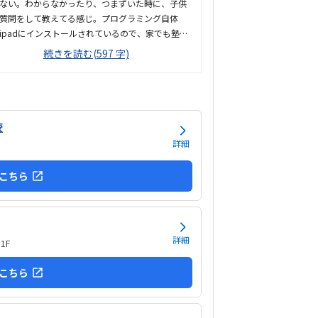
ない。わからなかったり、つまずいた時に、子供
質問をして教えてる感じ。プログラミング自体
ipadにインストールされているので、家でも塾で
きな時にできる教材になっている。授業内容やカ
続きを読む(597 字)
ュラムは見学をしていないので子供の話だが、積
に講師が教えていないみたい。月1回はプログラ
グで作ったものを発表すると聞いていたが、実施
ないみたい。駅からは徒歩ですぐ来れる距離で、
道だから迷うことなく来れるので立地は良いと思
校
す。駐車場はないので、車の送迎は路上駐車にな
詳細
す。駐輪スペースはあるので子供一人でも近い人
行けると思います。奥の方まで覗いたことはない
こちら
詳しくはわからないが、入り口や教室の内装は奇
と思います。気軽に入りやすい感じがします。ひ
れぞれになってしまい...
詳細
1F
こちら