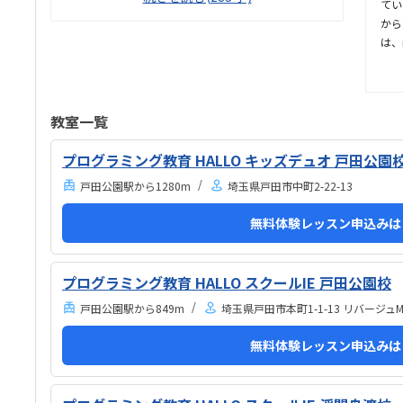
てい
れませんでした。塾が経営しているとのことで塾の方
から
の教室は少し覗けました。建物自体が古い感じでし
は、
た。週1で15,000円は高いように思いました。もう少
も好
し回数を増やしてもらうか、下げてもらえると助かり
リキ
ます。説明してくれた方はとても説明がわかりやす
極的
く、こどもに寄り添ってくださいました。
ミン
教室一覧
して
一本
プログラミング教育 HALLO キッズデュオ 戸田公園
いま
戸田公園駅から1280m
埼玉県戸田市中町2-22-13
りま
なら
無料体験レッスン申込みは
ので
麗だ
とそ
プログラミング教育 HALLO スクールIE 戸田公園校
戸田公園駅から849m
埼玉県戸田市本町1-1-13 リバージュM
無料体験レッスン申込みは