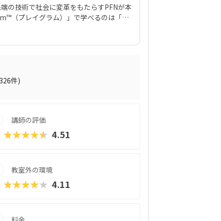
先端の技術で社会に変革をもたらすPFNが本
ram™（プレイグラム）」で学べるのは「プ
力と言えるでしょう。スマホゲームのような
ける一方、最終的には実戦レベルのプログ
」には、まるでマインクラフト（マイクラ）の
子どもの創造性と技術力、そのどちらも高
ったりのスクールです。また、運営元のや
性格や学習タイプを見極める「個性診断テ
(326件)
のマッチングに使われるそうで、「教材はい
ブルも極力防ぎます。入り口は楽しく、奥
を運んでみてくださいね。
講師の評価
★★★★★
4.51
教室外の環境
★★★★★
4.11
料金