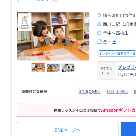
埼玉県川口市仲町1
西川口駅（JR京
年中～高校生
金
・
土
オンライン／自宅で学べる
プレプラ
おすすめ
コース
11,550円
体験可能な日程
8/14(金)残△
8/15(土)残△
Amazonギフトカ
体験レッスン＋口コミ投稿で
詳細ページへ