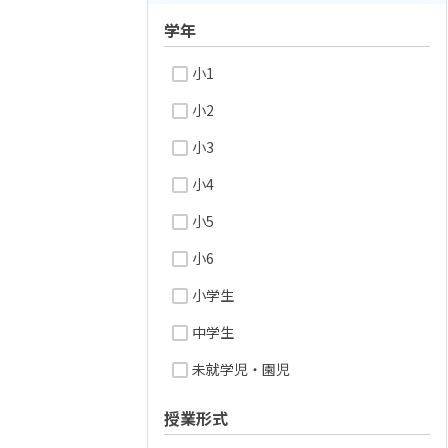
学年
小1
小2
小3
小4
小5
小6
小学生
中学生
未就学児・園児
授業形式