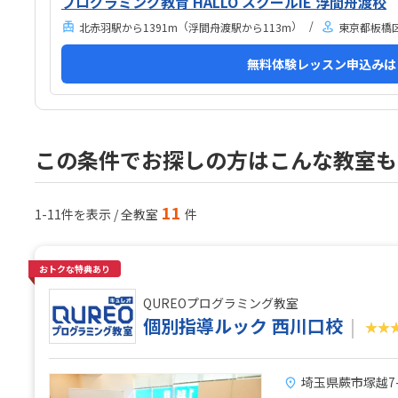
プログラミング教育 HALLO スクールIE 浮間舟渡校
（
）
北赤羽駅から1391m
浮間舟渡駅から113m
東京都板橋区舟
無料体験レッスン申込みは
この条件でお探しの方はこんな教室も
11
1-11件を表示 / 全教室
件
おトクな特典あり
QUREOプログラミング教室
個別指導ルック 西川口校
★★
埼玉県蕨市塚越7-