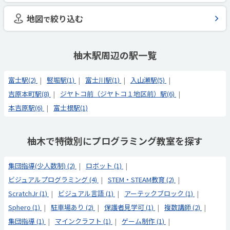
地図
絞り込む
で
柚木駅周辺の駅一覧
富士駅(2)
竪堀駅(1)
富士川駅(1)
入山瀬駅(5)
吉原本町駅(8)
ジヤトコ前（ジヤトコ１地区前）駅(6)
本吉原駅(6)
富士根駅(1)
柚木で特徴別にプログラミング教室を探す
集団指導(少人数制) (2)
ロボット (1)
ビジュアルプログラミング (4)
STEM・STEAM教育 (2)
ScratchJr (1)
ビジュアル言語 (1)
アーテックブロック (1)
Sphero (1)
駐車場あり (2)
保護者見学可 (1)
複数講師 (2)
集団指導 (1)
マインクラフト (1)
ゲーム制作 (1)