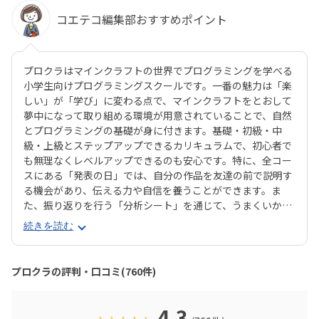
コエテコ編集部おすすめポイント
プロクラはマインクラフトの世界でプログラミングを学べる
小学生向けプログラミングスクールです。一番の魅力は「楽
しい」が「学び」に変わる点で、マインクラフトをとおして
夢中になって取り組める環境が用意されていることで、自然
とプログラミングの基礎が身に付きます。基礎・初級・中
級・上級とステップアップできるカリキュラムで、初心者で
も無理なくレベルアップできるのも安心です。特に、全コー
スにある「発表の日」では、自分の作品を友達の前で説明す
る機会があり、伝える力や自信を養うことができます。ま
た、振り返りを行う「分析シート」を通じて、うまくいかな
かった点をどう改善するかを考える習慣が身に付くのも特徴
続きを読む
です。さらに、講師は子どもたちの答えを引き出すコーチン
グ型指導を採用。自分で考え、解決する力を育みます。全国
600以上の教室で展開され、初めてでも安心して参加できる
プロクラの評判・口コミ(760件)
無料体験も実施中。遊びながら未来につながる力を育てられ
る、今注目のプログラミング教室です。
4.3