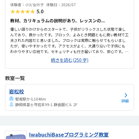
取り組めていたように思います。隔週レッスンなので1回あたりは高く
体験者：小3/女の子
体験日：2026/07
感じるかもしれません。ですが内容が簡単に学べるもの...
★★★★★
5.0
教材、カリキュラムの説明があり、レッスンの...
優しい語りかけからのスタートで、子供がリラックスした状態で楽し
んでおり、良かったです。ブロック、よみとき問題ともに良い教材で工
夫された内容だと思いました。ブロックは実際に触らせてもらいまし
たが、使いやすかったです。アクセスがよく、大通り沿いで子供にも
わかりやすい立地です。セキュリティも行き届いており、安心です。控
えスペースのデスクなどやや雑然とした印象がありましたが、子供達
続きを読む(250 字)
がレッスンする場所は整理されていました。料金に関しては少々高い
印象がありますが、少人数制のためいたしかたないかと思いました。
教室一覧
岩松校
竪堀駅から1046m
詳細
静岡県富士市岩本99-1 静香園ビル 2F
IwabuchiBaseプログラミング教室