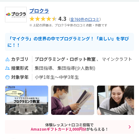
プロクラ
★★★★★
4.3
（
全760件の口コミ
）
※ 上記の評価は、プロクラ全体の口コミ点数・件数です
「マイクラ」の世界の中でプログラミング！「楽しい」を学び
に！！
カテゴリ
プログラミング・ロボット教室
マインクラフト
授業形式
集団指導
集団指導(少人数制)
対象学年
小学1年生～中学3年生
体験レッスン＋口コミ投稿で
Amazonギフトカード2,000円分
がもらえる！