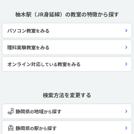
柚木駅（JR身延線）の教室の特徴から探す
パソコン教室
みる
を
理科実験教室
みる
を
オンライン対応
教室
みる
している
を
検索方法を変更する
静岡県
地域
探す
の
から
静岡県
駅
探す
の
から