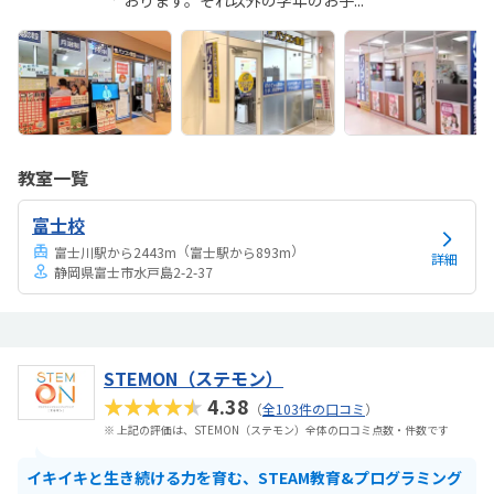
おります。それ以外の学年のお子...
教室一覧
富士校
（
）
富士川駅から2443m
富士駅から893m
詳細
静岡県富士市水戸島2-2-37
STEMON（ステモン）
★★★★★
4.38
（
全103件の口コミ
）
※ 上記の評価は、STEMON（ステモン）全体の口コミ点数・件数です
イキイキと生き続ける力を育む、STEAM教育&プログラミング