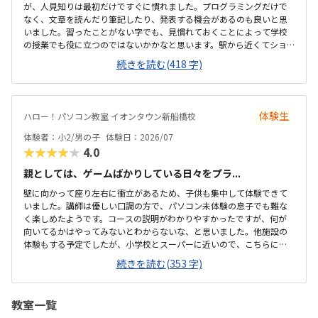
が、人見知りは最初だけですぐに慣れました。プログラミングだけで
なく、文章を読んだり筆記したり、発表する機会があるのも良いと思
いました。習ったことがない字でも、見慣れておくことによって学校
の授業でも役に立つのではないかかなと思います。駅から近くてショ
ッピングモールの中にあるので便利です。車で来ても授業分の駐車券
続きを読む(418 字)
は付けてくれるそうです。ドコモショップ内なので音が気になるかと
思いましたが、扉を閉めればそんなに気になりませんでした。一面ガ
ラスなので程よい解放感で授業の様子が見れます。プログラミング教
室としてはこれくらいかな、という印象です。教材はマイクラなので
体験生
ハロー！パソコン教室 イオンタウン新船橋校
プライベートでも使えるからいいかな、と思ってます。学校で使って
いるパソコンはタッチパネルタイプなので、キーボードは打てるかな
体験者：小2/男の子
体験日：2026/07
と心配でしたが、すぐに慣れました。コマンド１つでた...
★★★★★
4.0
親としては、ゲームばかりしている日々をプラ...
壁に向かって座り左右に衝立があるため、子供も集中して体験できて
いました。講師は優しい口調の方で、パソコン未体験の息子でも難な
く楽しめたようです。コースの説明がわかりやすかったですが、何が
向いてるかはやってみないとわからないな、と思いました。他施設の
体験もする予定でしたが、小学校とスーパーに近いので、こちらに決
めました。息子はゲーミングチェアに初めて座れて嬉しかったようで
続きを読む(353 字)
す。開放的というよりは、落ち着いて楽しめるところが、息子には合
っていそうです。少し高いなという印象ですが、自宅のパソコンから
も利用できるとの事なので、やる気次第では納得できそうだなと思い
教室一覧
ました。日頃はSwitchで、マイクラやぽこあポケモンで建築を楽しん