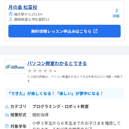
でいます。担当の方と相談して今回のコースが向いてるんじゃないか
月の島 松富校
と勧められました。
柚木駅から1015m
詳細
静岡県富士市松富町53
無料体験レッスン申込みはこちら
パソコン教室わかるとできる
★★★★★
-
※ 上記の評価は、パソコン教室わかるとできる全体の口コミ点数・件数で
す
「できた」が楽しくなる！「楽しい」が夢中になる！
カテゴリ
プログラミング・ロボット教室
授業形式
個別指導
小学３年生から６年生までのお子さまを推奨して
対象学年