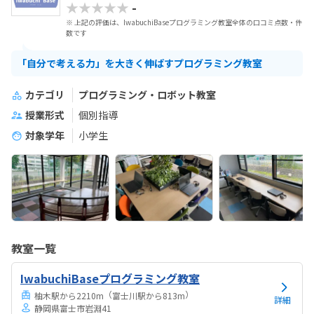
★★★★★
-
※ 上記の評価は、IwabuchiBaseプログラミング教室全体の口コミ点数・件
数です
「自分で考える力」を大きく伸ばすプログラミング教室
カテゴリ
プログラミング・ロボット教室
授業形式
個別指導
対象学年
小学生
教室一覧
IwabuchiBaseプログラミング教室
（
）
柚木駅から2210m
富士川駅から813m
詳細
静岡県富士市岩淵41