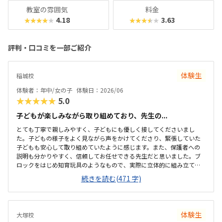
教室の雰囲気
料金
4.18
3.63
★★★★★
★★★★★
評判・口コミを一部ご紹介
体験生
稲城校
体験者：年中/女の子
体験日：2026/06
★★★★★
5.0
子どもが楽しみながら取り組めており、先生の...
とても丁寧で親しみやすく、子どもにも優しく接してくださいまし
た。子どもの様子をよく見ながら声をかけてくださり、緊張していた
子どもも安心して取り組めていたように感じます。また、保護者への
説明も分かりやすく、信頼してお任せできる先生だと思いました。ブ
ロックをはじめ知育玩具のようなもので、実際に立体的に組み立てて
見ることができたので体験を通して身につくなと感じました。駐車場
続きを読む(471 字)
はありませんが広い道路沿いにあるご自宅なので問題ありませんでし
た。自宅前道路沿いに駐車し子どもを送迎する流れのようです。落ち
着いた雰囲気で、子どもが集中して学べる環境だと感じました。教室
内も整理整頓されており、設備も充実していて安心して通わせられる
体験生
大塚校
印象を受けました。初めての体験でしたが、子どももリラックスして