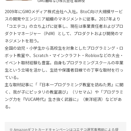
GMO趣味なび株式会社 取締役
2009年にGMOメディア株式会社へ入社。BtoC向け大規模サービ
スの開発やエンジニア組織のマネジメントに従事。2017年より
「コエテコ」の立ち上げに従事し、現在は事業責任者およびプロ
ダクトマネージャー（PdM）として、プロダクトおよび開発のマ
ネジメントを担う。
全国の幼児・小学生から高校生を対象としたプログラミング・ロ
ボット教室や、Scratch・マインクラフト・Robloxなどの大会・
イベント取材経験も豊富。自身もプログラミングスクールの卒業
生という立場を活かし、生徒や保護者目線での丁寧な取材を行っ
ている。
主な取材記事に「『日本一プログラミング教室を訪ねた男』に聞
く、我が子にピッタリの教室選び」（リセマム）や「プログラミ
ング力を『VUCA時代』生き抜く武器に」（東洋経済）などがあ
る。
※ Amazonギフトカードキャンペーンはコエテコ運営事務局による提