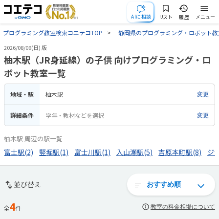
AIに相談
リスト
履歴
メニュー
プログラミング教室検索コエテコTOP
静岡県のプログラミング・ロボット教
2026/08/09(日) 版
柚木駅（JR身延線）の子供 向けプログラミング・ロ
ボット教室一覧
地域・駅
柚木駅
変更
詳細条件
学年・教材などを選択
変更
柚木駅 周辺の駅一覧
富士駅(2)
竪堀駅(1)
富士川駅(1)
入山瀬駅(5)
吉原本町駅(8)
ジ
並び替え
4
教室の料金相場について
全
件