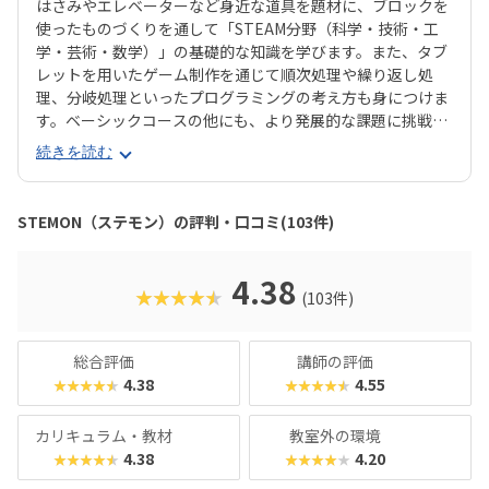
はさみやエレベーターなど身近な道具を題材に、ブロックを
使ったものづくりを通して「STEAM分野（科学・技術・工
学・芸術・数学）」の基礎的な知識を学びます。また、タブ
レットを用いたゲーム制作を通じて順次処理や繰り返し処
理、分岐処理といったプログラミングの考え方も身につけま
す。ベーシックコースの他にも、より発展的な課題に挑戦す
る「アドバンスコース」、Scratchやロボット制御を学ぶ
続きを読む
「プログラミング＆ロボティクスクラス」など、発達段階に
合わせたカリキュラムがあります。年齢や目的に応じてコー
スが選べるのが嬉しいですね。コエテコでは実際の授業を取
STEMON（ステモン）の評判・口コミ(103件)
材したのですが、教材のデザインがとても可愛らしく、教室
にもカラフルな教材パーツがいっぱいで、眺めているだけで
「何かを作りたい！」という気持ちになれるスクールでし
4.38
★★★★★
(103件)
た。子ども達と先生のコミュニケーションが活発で、授業中
は笑い声が絶えなかったのも印象的でした。習ったことを身
の回りの製品と結びつけて「こんなのもあったよ！」と報告
総合評価
講師の評価
している子どもがいて、日常生活が学びに変わっているな〜
4.38
4.55
★★★★★
★★★★★
と感じました。スキルだけでなく、コミュニケーション能力
も育てたい方におすすめです。
カリキュラム・教材
教室外の環境
4.38
4.20
★★★★★
★★★★★