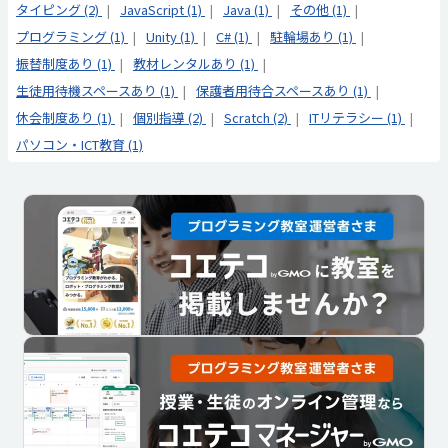
タイピング (2)
JavaScript (1)
Java (1)
その他 (1)
プログラミング (1)
Unity (1)
C# (1)
駐輪場あり (1)
振替制度あり (1)
教材レンタルあり (1)
生徒用待機スペースあり (1)
保護者用待合スペースあり (1)
休会制度あり (1)
個別指導 (2)
Scratch (2)
ITリテラシー (1)
パソコン・ICT教育 (1)