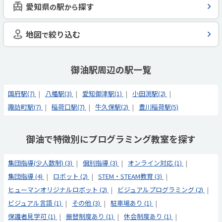
愛知県
駅
探す
の
から
地図
絞り込む
で
御油駅周辺の駅一覧
国府駅(7)
八幡駅(3)
愛知御津駅(1)
小田渕駅(2)
諏訪町駅(7)
稲荷口駅(7)
牛久保駅(2)
豊川稲荷駅(5)
御油で特徴別にプログラミング教室を探す
集団指導(少人数制) (3)
個別指導 (3)
オンライン対応 (1)
集団指導 (4)
ロボット (2)
STEM・STEAM教育 (3)
ヒューマンオリジナルロボット (2)
ビジュアルプログラミング (2)
ビジュアル言語 (1)
その他 (3)
駐車場あり (1)
保護者見学可 (1)
振替制度あり (1)
休会制度あり (1)