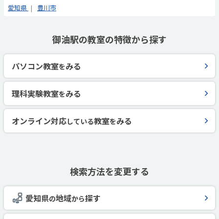
愛知県
豊川市
御油駅の教室の特徴から探す
パソコン教室
みる
を
理科実験教室
みる
を
オンライン対応
教室
みる
している
を
検索方法を変更する
愛知県
地域
探す
の
から