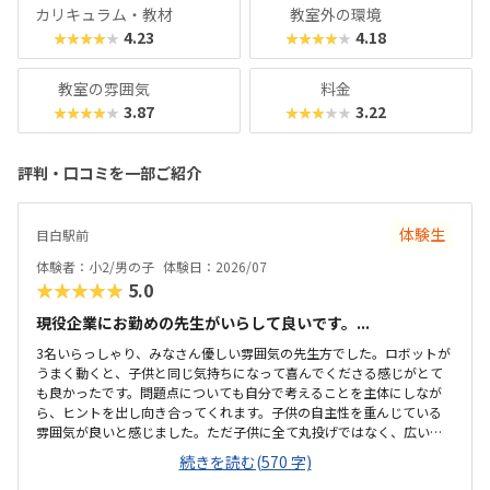
カリキュラム・教材
教室外の環境
4.23
4.18
★★★★★
★★★★★
教室の雰囲気
料金
3.87
3.22
★★★★★
★★★★★
評判・口コミを一部ご紹介
体験生
目白駅前
体験者：小2/男の子
体験日：2026/07
★★★★★
5.0
現役企業にお勤めの先生がいらして良いです。...
3名いらっしゃり、みなさん優しい雰囲気の先生方でした。ロボットが
うまく動くと、子供と同じ気持ちになって喜んでくださる感じがとて
も良かったです。問題点についても自分で考えることを主体にしなが
ら、ヒントを出し向き合ってくれます。子供の自主性を重んじている
雰囲気が良いと感じました。ただ子供に全て丸投げではなく、広い机
の上に「教科書とキットをどこに置いたらやりやすいかな？」と声を
続きを読む(570 字)
かけてくださり、そこから自分で考えていました。ロボット作りもヒ