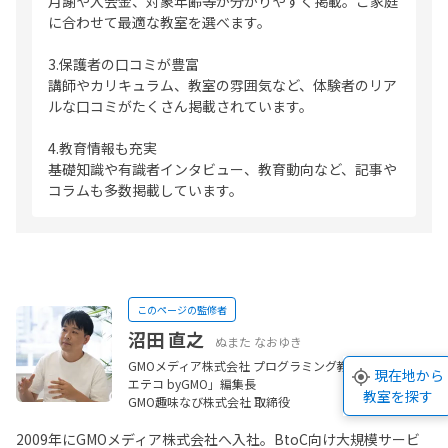
月謝や入会金、対象年齢等が分かりやすく掲載。ご家庭
に合わせて最適な教室を選べます。
3.保護者の口コミが豊富
講師やカリキュラム、教室の雰囲気など、体験者のリア
ルな口コミがたくさん掲載されています。
4.教育情報も充実
基礎知識や有識者インタビュー、教育動向など、記事や
コラムも多数掲載しています。
このページの監修者
沼田 直之
ぬまた なおゆき
GMOメディア株式会社 プログラミング教育メディア「コ
現在地から
エテコ byGMO」編集長
教室を探す
GMO趣味なび株式会社 取締役
2009年にGMOメディア株式会社へ入社。BtoC向け大規模サービ