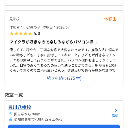
どもが大好きなロブロックスの世界を舞台にしているため、最初から
最後まで高いモチベーションで取り組めていました。ただ遊ぶだけで
なく、ゲームを作るというプロセスを通じて、自然とプログラミング
の基礎や論理的思考力が学べるカリキュラムになっていて素晴らしい
体験生
見沼校
と感じました。自分の思い描いた動きが画面上にすぐに反映される仕
組みも、子どもの「もっと作りたい」という意欲をを引き出すのにぴ
体験者：小2/男の子
体験日：2026/07
ったりだと思いました。最寄り駅から近く、大通りを通...
★★★★★
5.0
マイクラが好きなので楽しみながらパソコン操...
優しくて、穏やか、丁寧な対応で大変よかったです。操作方法に悩んで
いた時も子どもに丁寧に指導してくれたこと。子どもが好きなマイク
ラであり集中して行うことができた。パソコン操作も楽しそうにして
いた。自宅の近くであるため徒歩で通うことができる。駅からも10分
くらいで着くので立地も良いと思う。道路沿いであるが静かな環境で
子どもも落ち着いて集中して授業を受けることができた。プログラミ
続きを読む(275 字)
ングは高いイメージですが、月2回ということもあり、お手頃に通いや
すい金額であると思った。子どもが発言したことを肯定する姿勢で関
わってくれたこと。先生が優しくて穏やかであった。
教室一覧
豊川八幡校
国府駅から788m
詳細
愛知県豊川市八幡町西赤土46-1