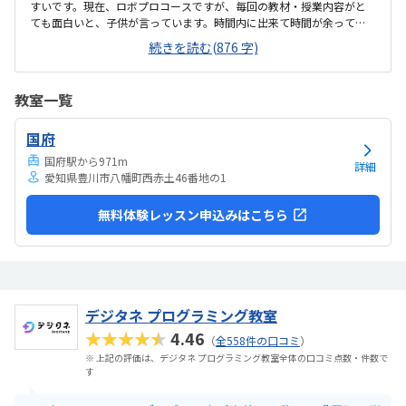
すいです。現在、ロボプロコースですが、毎回の教材・授業内容がと
ても面白いと、子供が言っています。時間内に出来て時間が余って
も、先生が追加の課題を出して下さるので、時間中ずっと夢中でロボ
続きを読む(876 字)
ットを触れるようです。また、工具を使って組み立てるロボットは、
ブロックで作るタイプと少し違うので、新しい楽しさがあり、毎回授
業をワクワクして楽しみにしています。駅からすごく近いのですが、
教室一覧
交通量が少し多いので、そこだけが残念です。車椅子での移動なの
で、バスが来ると道幅が少し狭く、通れるのですが怖いです。普通に
国府
歩いて通うのには問題無いと思います。一人で使える長いテーブルを
使用出来るので、ゆったりと受講できます。他の方の部品...
国府駅から971m
詳細
愛知県豊川市八幡町西赤土46番地の1
無料体験レッスン申込みはこちら
デジタネ プログラミング教室
★★★★★
4.46
（
全558件の口コミ
）
※ 上記の評価は、デジタネ プログラミング教室全体の口コミ点数・件数で
す