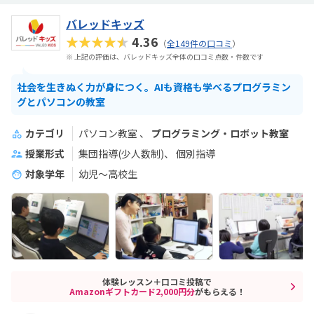
バレッドキッズ
★★★★★
4.36
（
全149件の口コミ
）
※ 上記の評価は、バレッドキッズ全体の口コミ点数・件数です
社会を生きぬく力が身につく。AIも資格も学べるプログラミン
グとパソコンの教室
カテゴリ
パソコン教室
プログラミング・ロボット教室
授業形式
集団指導(少人数制)
個別指導
対象学年
幼児～高校生
体験レッスン＋口コミ投稿で
Amazonギフトカード2,000円分
がもらえる！