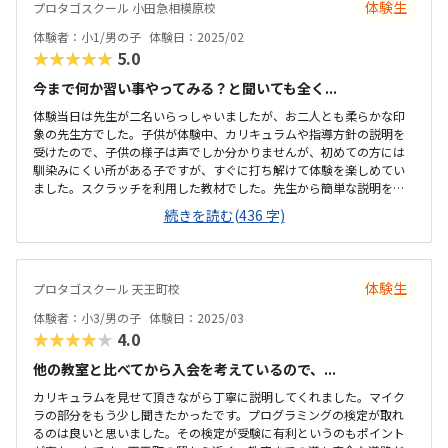
体験生
プロタゴスクール 小田急相模原校
体験者：小1/男の子
体験日：2025/02
★★★★★
5.0
今まで何か習い事やってみる？と聞いても全く...
体験当日は先生が二名いらっしゃいましたが、お二人とも柔らかな印
象の先生方でした。子供が体験中、カリキュラムや指導方針の説明を
受けたので、子供の様子は声でしか分かりませんが、初めての方には
馴染みにくい所がある子ですが、すぐに打ち解けて体験を楽しめてい
ました。スクラッチを利用した教材でした。先生から簡単な説明を受
けこれなら子供も楽しんで取組めそうと思いました。マイクラの教材
続きを読む(436 字)
もありましたが、それをやるには、その他の教材を全て終わらせてか
ら等ルール決めもしっかりましました。駅近にあり通いやすい立地に
あると思います。自宅から自転車で行くには少し距離がある為、電車
で通う形になるかと思います。明るい開放的な雰囲気の教室でした。
体験生
プロタゴスクール 天王町校
教室内は入口で靴を脱ぎました。室内は綺麗で整理整頓されていまし
た。ビギナー、ベーシック、アドバンスのコースによって料金が違い
体験者：小3/男の子
体験日：2025/03
ました。もう少しするかもと思っていたので許容範囲で...
★★★★★
4.0
他の教室と比べてから入会を考えているので、...
カリキュラムを見せて頂きながら丁寧に説明してくれました。マイク
ラの部分をもう少し聞きたかったです。プログラミングの検定が取れ
るのは良いと思いました。その検定が受験に有利というのもポイント