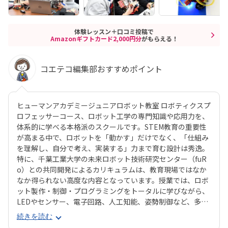
体験レッスン＋口コミ投稿で
Amazonギフトカード2,000円分
がもらえる！
コエテコ編集部おすすめポイント
ヒューマンアカデミージュニアロボット教室 ロボティクスプ
ロフェッサーコース、ロボット工学の専門知識や応用力を、
体系的に学べる本格派のスクールです。STEM教育の重要性
が高まる中で、ロボットを「動かす」だけでなく、「仕組み
を理解し、自分で考え、実装する」力まで育む設計は秀逸。
特に、千葉工業大学の未来ロボット技術研究センター（fuR
o）との共同開発によるカリキュラムは、教育現場ではなか
なか得られない高度な内容となっています。授業では、ロボ
ット製作・制御・プログラミングをトータルに学びながら、
LEDやセンサー、電子回路、人工知能、姿勢制御など、多岐
にわたる技術にも触れられます。基礎から応用まで段階的に
続きを読む
学べる3年間のカリキュラムは、小学校高学年～中学生の