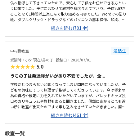
供へ指導して下さっていたので、安心して子供をお任せできる方とい
う印象でした。子供に合わせて教材を都度与えて下さり、子供も飽き
ることなく1時間以上楽しんで取り組める内容でした。Wordでの塗り
絵、ダブルクリック・ドラッグなどのパソコンの基本操作、印刷、フ
ォルダ名変更、タイピング練習など、子供に合ったレベル感で教材に
続きを読む(701 字)
取り組ませて頂き、可愛い絵柄の教材だったので子供にも取り組みや
すそうで好印象な内容でした。最寄り駅から徒歩5分ほどの所にあり、
駐車場や駐輪場が無いのでアクセス面が改善されると尚嬉しいです。
大通りと比較すると車や人が少ない道沿いになるので、遅い時間だと
通塾生
中村橋教室
少し小さい子は不安になりそうだと感じました。室内は清潔感があ
り、明るいながらも落ち着いてパソコンに集中できる環境が整ってい
受講時：小5~現在/男の子
投稿日：2026/07/01
ました。机や椅子も綺麗で不要なものも無く、親と...
★★★★★
5.0
うちの子は発達障がいがあり不安でしたが、全...
学校だとつまらないと眠くなってしまい問題になっていましたが、子
どもの興味にそって無理せず指導してくださっています。今は将来の
為の資格や検定に力を入れていただいていますが、バレッドキッズ独
自のカリキュラムや教材もあると聞きました。偶然に家からとても近
い所に教室が出来たのですぐ申し込みをさせていただきました。商店
街の中なので人通りが多く安全です。コロナ禍で始まった教室です。ま
続きを読む(461 字)
ず入ると手洗いから始まると聞いています。室内も明るく清潔感があ
ります。他に教室の事は分かりませんが、資格や検定の料金のことも
詳しく連絡くださりサポートしてくださるので満足しています。受験
教室一覧
の調査書のためMOSの資格が必要と伝えたところすぐに対応していた