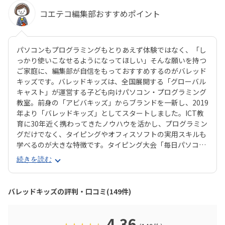
コエテコ編集部おすすめポイント
パソコンもプログラミングもとりあえず体験ではなく、「し
っかり使いこなせるようになってほしい」そんな願いを持つ
ご家庭に、編集部が自信をもっておすすめするのがバレッド
キッズです。バレッドキッズは、全国展開する「グローバル
キャスト」が運営する子ども向けパソコン・プログラミング
教室。前身の「アビバキッズ」からブランドを一新し、2019
年より「バレッドキッズ」としてスタートしました。ICT教
育に30年近く携わってきたノウハウを活かし、プログラミン
グだけでなく、タイピングやオフィスソフトの実用スキルも
学べるのが大きな特徴です。タイピング大会「毎日パソコン
入力コンクール」では、全国大会に15名が出場。中には内閣
続きを読む
総理大臣賞や文部科学大臣賞を受賞する生徒も。遊びの延長
では終わらない、本格的なパソコンスキルが身につきます。
プログラミング面も充実しており、「ロボットを動かす」
バレッドキッズの評判・口コミ(149件)
「プレゼンで想いを伝える」など、考える力・表現する力・
伝える力を総合的に育成。毎年開催される「子どもみらいグ
ランプリ」では、受講生たちが全国から集い、アイデアを発
4.36