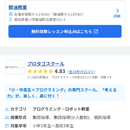
だきました。その後の資格の取得にも積極的に動いてくださり子ども
御油教室
の自信につながっています。教室の開所時から通っていますが、特に
説明なく講師の先生が何度か替わりました。今は落...
（
）
名電赤坂駅から1963m
御油駅から1094m
詳細
愛知県豊川市御油町古御堂101-3
無料体験レッスン申込みはこちら
プロタゴスクール
★★★★★
4.83
（
全18件の口コミ
）
※ 上記の評価は、プロタゴスクール全体の口コミ点数・件数です
「小・中高生×プログラミング」の専門スクール。「考える
力」が、楽しく、身に付く！
カテゴリ
プログラミング・ロボット教室
授業形式
集団指導
集団指導(少人数制)
個別指導
対象学年
小学1年生～高校3年生