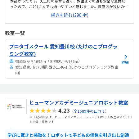
が高かったです。天王町の駅から近く、教室までの道も安全な道路だ
ったので、こども1人でも通いやすいと感じました。教室内が狭いのが
気になりました。でもパソコンは画面がキレイで大きくて見やすくて
続きを読む(298 字)
良いと感じました。他に見学に行った教室は月額29000円だったため
（個別）、その価格に比べたら安いと感じました。親として1番ポイン
トが高いのは、駅近でこども1人で通えそうな部分です。こどもは先生
教室一覧
が丁寧だったと言ってました。
プロタゴスクール 愛知豊川校 (たけのこプログラ
ミング教室)
（
）
御油駅から1695m
国府駅から786m
詳細
愛知県豊川市八幡町西赤土46-1 (たけのこプログラミング教室
内)
ヒューマンアカデミージュニアロボット教室
★★★★★
4.23
（
全1689件の口コミ
）
※ 上記の評価は、ヒューマンアカデミージュニアロボット教室全体の口コ
ミ点数・件数です
学びに驚きと感動を！ロボットで子どもの個性を引き出し創造