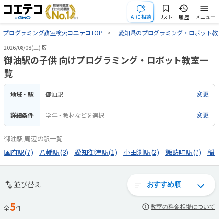
AIに相談
リスト
履歴
メニュー
プログラミング教室検索コエテコTOP
愛知県のプログラミング・ロボット教
2026/08/08(土) 版
御油駅の子供 向けプログラミング・ロボット教室一
覧
地域・駅
御油駅
変更
詳細条件
学年・教材などを選択
変更
御油駅 周辺の駅一覧
国府駅(7)
八幡駅(3)
愛知御津駅(1)
小田渕駅(2)
諏訪町駅(7)
稲荷
並び替え
5
教室の料金相場について
全
件