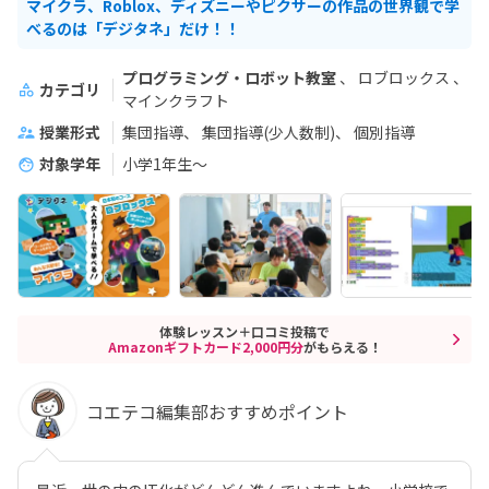
マイクラ、Roblox、ディズニーやピクサーの作品の世界観で学
べるのは「デジタネ」だけ！！
プログラミング・ロボット教室
ロブロックス
カテゴリ
マインクラフト
授業形式
集団指導
集団指導(少人数制)
個別指導
対象学年
小学1年生～
体験レッスン＋口コミ投稿で
Amazonギフトカード2,000円分
がもらえる！
コエテコ編集部おすすめポイント