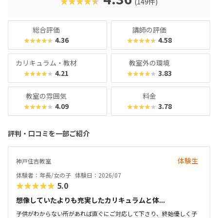
★★★★★
(149件)
表するプレゼン大会も行われています。「楽しいだけじゃな
い」「実力もつく」を両立させたいご家庭にぴったりの教室
です。
総合評価
講師の評価
4.36
4.58
★★★★★
★★★★★
カリキュラム・教材
教室外の環境
4.21
3.83
★★★★★
★★★★★
教室の雰囲気
料金
4.09
3.78
★★★★★
★★★★★
評判・口コミを一部ご紹介
体験生
神戸住吉教室
体験者：年長/女の子
体験日：2026/07
★★★★★
5.0
想像していたよりも充実したカリキュラムと体...
子供がわからない所があれば直ぐにご対応して下さり、終始優しく子