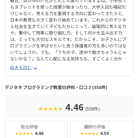
最近、世の中のIT化がどんどん進んでいますよね。小学校で
もタブレットを使った授業が始まったり、大学入試も暗記だ
けじゃなく、考える力を重視する方向に変わってきたりと、
日本の教育も大きく変わり始めています。これからのデジタ
ル社会を生きていく子どもたちにとって、論理的に考える力
や、集中して物事に取り組む力、そして何かを生み出す力
は、とっても大切なスキルです。だからこそ、お子さんにプ
ログラミングを学ばせたいと思う保護者の方も多いのではな
いでしょうか。でも、「うちの子、途中で飽きちゃうんじゃ
ないかな？」なんて心配になる気持ちも、すごくよく分かり
ます。そんな方にぜひおすすめしたいのが、デジタネプログ
続きを読む
ラミング教室なんです。デジタネには、子どもたちが夢中に
なって取り組める工夫がたくさんあります。特にお子様たち
に大人気のマインクラフトやロブロックスなどを活用するこ
デジタネ プログラミング教室の評判・口コミ(558件)
とで、ゲーム感覚で楽しみながら、自然とプログラミング的
思考が身につくカリキュラムになっているんです。実践的な
学びを通して、子どもたちは未来を生き抜くための土台をし
4.46
★★★★★
(558件)
っかりと築くことができます。ここでは、デジタネプログラ
ミング教室の魅力や、どんなコースで学べるのかを、分かり
やすくご紹介していきますね。
総合評価
講師の評価
4.46
4.59
★★★★★
★★★★★