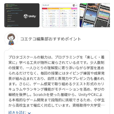
コエテコ編集部おすすめポイント
プロタゴスクールの魅力は、プログラミングを「楽しく・着
実に」学べる工夫が随所に凝らされている点です。少人数制
の授業で、一人ひとりの理解度に寄り添いながら学習を進め
られるだけでなく、毎回の授業にはタイピング練習や成果発
表が組み込まれており、自然と表現力やプレゼン力も養われ
ます。さらに、ゲーム感覚で取り組めるクエスト形式のカリ
キュラムやランキング機能がモチベーションを高め、学びの
継続を後押し。Scratchを使った基礎から、UnityやC#によ
る本格的なゲーム開発まで段階的に挑戦できるため、小学生
から高校生まで幅広く対応しています。資格取得や大学受験
対策にも直結する実践的な内容で、未来につながる確かなス
続きを読む