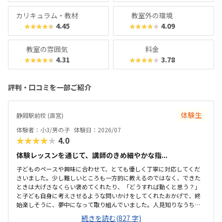
カリキュラム・教材
教室外の環境
4.45
4.09
★★★★★
★★★★★
教室の雰囲気
料金
4.31
3.78
★★★★★
★★★★★
評判・口コミを一部ご紹介
体験生
静岡駅前校 (直営)
体験者：小3/男の子
体験日：2026/07
★★★★★
4.0
体験レッスンを通じて、講師のきめ細やかな指...
子どものペースや興味に合わせて、とても優しく丁寧に対応してくだ
さいました。少し難しいところも一方的に教えるのではなく、できた
ときは大げさなくらい褒めてくれたり、「どうすれば動くと思う？」
と子ども自身に考えさせるような問いかけをしてくれたおかげで、終
始楽しそうに、夢中になって取り組んでいました。人見知りなうちの
子もすぐに緊張がほぐれ、安心して楽しく学べたと感じています。子
続きを読む(827 字)