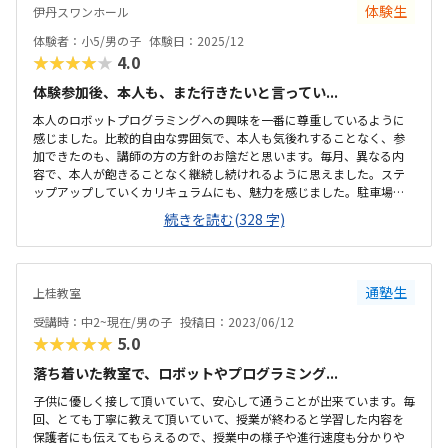
体験生
伊丹スワンホール
体験者：小5/男の子
体験日：2025/12
★★★★★
4.0
体験参加後、本人も、また行きたいと言ってい...
本人のロボットプログラミングへの興味を一番に尊重しているように
感じました。比較的自由な雰囲気で、本人も気後れすることなく、参
加できたのも、講師の方の方針のお陰だと思います。毎月、異なる内
容で、本人が飽きることなく継続し続けれるように思えました。ステ
ップアップしていくカリキュラムにも、魅力を感じました。駐車場が
あり、送迎しやすいのも良かったです（お迎え時は満車で入れなかっ
続きを読む(328 字)
たので、タイミングを工夫しないといけない気がします）施設自体
は、広くて、とても綺麗です。イスも充分にあり、送迎のついでに、親
が待って過ごすのも、苦じゃない気がします。初めて通うので、相場
がわかりませんが、プログラミング教室自体、安くはないと思うの
通塾生
上桂教室
で、妥当な金額ではないかなと思います。
受講時：中2~現在/男の子
投稿日：2023/06/12
★★★★★
5.0
落ち着いた教室で、ロボットやプログラミング...
子供に優しく接して頂いていて、安心して通うことが出来ています。毎
回、とても丁寧に教えて頂いていて、授業が終わると学習した内容を
保護者にも伝えてもらえるので、授業中の様子や進行速度も分かりや