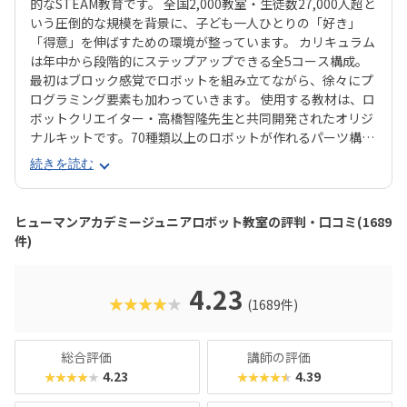
的なSTEAM教育です。 全国2,000教室・生徒数27,000人超と
いう圧倒的な規模を背景に、子ども一人ひとりの「好き」
「得意」を伸ばすための環境が整っています。 カリキュラム
は年中から段階的にステップアップできる全5コース構成。
最初はブロック感覚でロボットを組み立てながら、徐々にプ
ログラミング要素も加わっていきます。 使用する教材は、ロ
ボットクリエイター・高橋智隆先生と共同開発されたオリジ
ナルキットです。70種類以上のロボットが作れるパーツ構成
で、飽きずに続けやすい点も特徴です。 月2回の90分授業で
続きを読む
は、ロボットを完成させる「基本製作」と、オリジナル改造
に挑戦する「応用実践」を繰り返す設計。子どもたちは毎
回、新しい達成感と成長を実感できる仕組みになっていま
ヒューマンアカデミージュニアロボット教室の評判・口コミ(1689
す。 自ら考え、試行錯誤しながらロボットを動かす経験は、
件)
創造力や論理的思考力を育むだけでなく、学ぶ楽しさそのも
のを教えてくれるはずです。
4.23
★★★★★
(1689件)
総合評価
講師の評価
4.23
4.39
★★★★★
★★★★★