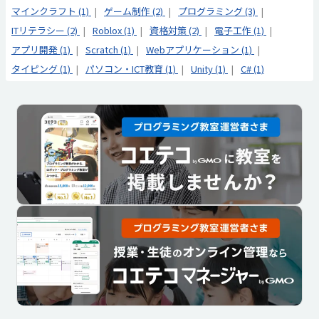
マインクラフト (1)
ゲーム制作 (2)
プログラミング (3)
ITリテラシー (2)
Roblox (1)
資格対策 (2)
電子工作 (1)
アプリ開発 (1)
Scratch (1)
Webアプリケーション (1)
タイピング (1)
パソコン・ICT教育 (1)
Unity (1)
C# (1)