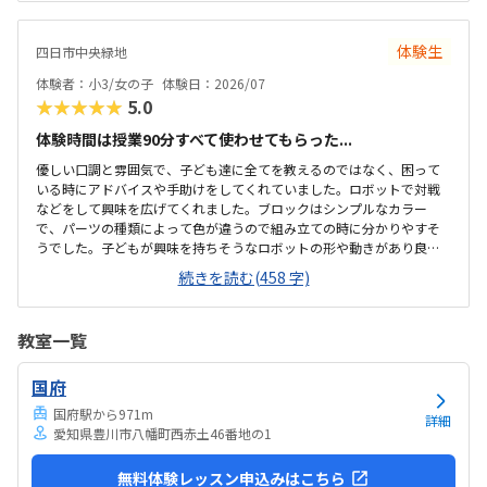
ントをいただきながら、自分で教科書を読んで作り上げていました。
駅近くですが、静かな環境です。急な坂道があるので、暑い夏など、重
いキットを背負っていく小さな子供には少し大変かも。清潔で、安心
体験生
四日市中央緑地
できました。入室したら必ず手を洗うルールも良いです。教室にある
教科書などもきちんと整理整頓されています。キット代が兄弟割引で
体験者：小3/女の子
体験日：2026/07
半額になりました。入会金も無料に。欲を言えば、...
★★★★★
5.0
体験時間は授業90分すべて使わせてもらった...
優しい口調と雰囲気で、子ども達に全てを教えるのではなく、困って
いる時にアドバイスや手助けをしてくれていました。ロボットで対戦
などをして興味を広げてくれました。ブロックはシンプルなカラー
で、パーツの種類によって色が違うので組み立ての時に分かりやすそ
うでした。子どもが興味を持ちそうなロボットの形や動きがあり良か
ったです。駐車場は停めやすく、分かりやすい場所にあるので助かり
続きを読む(458 字)
ます。近くに別の施設もあるので、習ってない兄弟が過ごしやすいと
思いました。教室はシンプルで余計なものが置いてないので集中でき
そうです。清潔な空間でした。授業を1日に2コマとれたり、翌月に回
教室一覧
したりできるのは助かります。料金は今の物価で考えれば高いとは思
いませんが、子どもの成長具合で判断すると思います。子どもが自発
国府
的にどんどん作り進めていったのには正直驚きました。最初からたく
さんあれこれ説明されずブロックを触らせてもらったの...
国府駅から971m
詳細
愛知県豊川市八幡町西赤土46番地の1
無料体験レッスン申込みはこちら