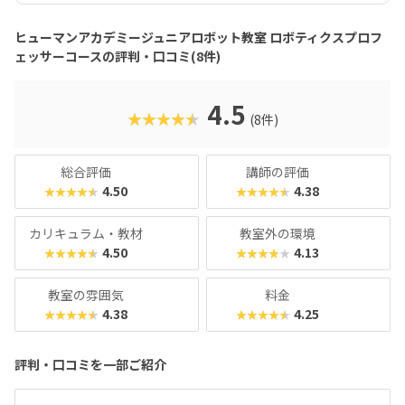
「もっと知りたい・つくりたい」気持ちを確実に伸ばしてく
れる構成です。また、受講生の多くが、自ら深い興味を持っ
ヒューマンアカデミージュニアロボット教室 ロボティクスプロフ
て入会する点も特徴的。全国の仲間と技術やアイデアを競う
ェッサーコースの評判・口コミ(8件)
「ロボプロ全国大会」もモチベーション向上につながる貴重
な機会です。「将来、ロボットやAIに関わる仕事がしたい」
「中学受験や高校での理数教育に備えたい」そんなお子さま
4.5
★★★★★
(8件)
に、間違いなくおすすめできるコースです。ロボットを“遊
び”で終わらせず、“学問”として深めたいご家庭にこそ、ぜ
ひ体験していただきたい教室です。
総合評価
講師の評価
4.50
4.38
★★★★★
★★★★★
カリキュラム・教材
教室外の環境
4.50
4.13
★★★★★
★★★★★
教室の雰囲気
料金
4.38
4.25
★★★★★
★★★★★
評判・口コミを一部ご紹介