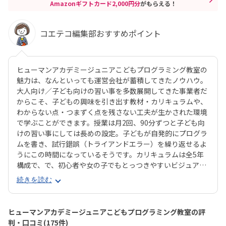
Amazonギフトカード2,000円分
がもらえる！
コエテコ編集部おすすめポイント
ヒューマンアカデミージュニアこどもプログラミング教室の
魅力は、なんといっても運営会社が蓄積してきたノウハウ。
大人向け／子ども向けの習い事を多数展開してきた事業者だ
からこそ、子どもの興味を引き出す教材・カリキュラムや、
わからない点・つまずく点を残さない工夫が生かされた環境
で学ぶことができます。授業は月2回、90分ずつと子ども向
けの習い事にしては長めの設定。子どもが自発的にプログラ
ムを書き、試行錯誤（トライアンドエラー）を繰り返せるよ
うにこの時間になっているそうです。カリキュラムは全5年
構成で、で、初心者や女の子でもとっつきやすいビジュアル
プログラミングツール「Scratch（スクラッチ）」から初め
続きを読む
て、エンジニアが実際に使用するプログラミング言語「Java
Script」までステップアップすることができます。ベーシッ
クコースではマウス操作など、パソコンの操作自体から学べ
ヒューマンアカデミージュニアこどもプログラミング教室の評
るので、自宅でまったくパソコンをさわったことのないお子
判・口コミ(175件)