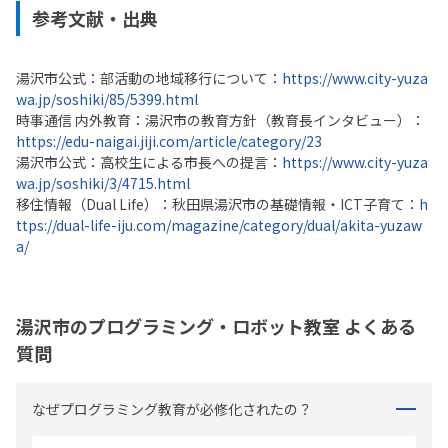
参考文献・出典
湯沢市公式：部活動の地域移行について：
https://www.city-yuza
wa.jp/soshiki/85/5399.html
時事通信 内外教育：湯沢市の教育方針（教育長インタビュー）：
https://edu-naigai.jiji.com/article/category/23
湯沢市公式：高校生による市長への提言：
https://www.city-yuza
wa.jp/soshiki/3/4715.html
移住情報（Dual Life）：秋田県湯沢市の基礎情報・ICT子育て：
h
ttps://dual-life-iju.com/magazine/category/dual/akita-yuzaw
a/
湯沢市のプログラミング・ロボット教室 よくある
質問
なぜプログラミング教育が必修化されたの？