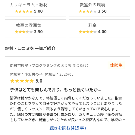
カリキュラム・教材
教室外の環境
5.00
3.50
★★★★★
★★★★★
教室の雰囲気
料金
3.50
4.00
★★★★★
★★★★★
評判・口コミを一部ご紹介
体験生
向日市教室（プログラミングのおうち まつたけ）
体験者：小3/男の子
体験日：2026/05
★★★★★
5.0
子供はとても楽しんでおり、もっと長くいたか...
講師は穏やかな方で、終始優しく指導してくださっていました。指示
以外のことをやって自分で好きかってやってしまうこともありました
が、優しくレッスンに戻るよう誘導してくださってので安心しまし
た。講師の方は知識が豊富の印象があり、カリキュラム終了後のお話
もしていただき、見通しがつけたのが良かった校区内なので、学校の
帰りに自分で行って帰ってきてくれるのってありがたい。駐輪場や駐
続きを読む(415 字)
車場がないので、家の前に止めるしかない。ただ道は狭め。机広くゆ