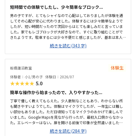
短時間での体験でしたし、少々簡単なブロック...
男の子ですが、とてもシャイなので心配はしておりましたが体験を通
してその心配が安心に代わりました。体験するには少々簡単なようで
したが、短い時間だったので次回からはとても楽しみだと言っていま
した。家でもレゴブロックが大好きなので、すぐに取り組むことがで
きたようです。駐車するには少々不便だと感じましたが、基本は本人
の送迎だけになるので問題ないと感じましたし、駅ちかでなくても車
続きを読む(343 字)
なので問題ないです落ち着いた雰囲気でしたが、作業スペースが子供
の人数には狭いのではないかと思いました。せめて1か月3回 もしく
は90分ではなく120分だといいかなと、プログラミング教室は週1回の
月4回でしたので、少し高いと感じました。まだ短時間での体験でした
体験生
板橋蓮沼教室
ので、これから良い点が増えてくるのではないかと思います。
体験者：小1/男の子
体験日：2026/07
★★★★★
5.0
簡単な操作から始まったので、入りやすかった...
丁寧で優しく教えてもらえた。少人数制なこともあり、わからない所
も聞きやすいようでした。体験はマイクラでしたが、一年生には難し
い部分もありました。ただ日頃知ってるマイクラのおかげで楽しんで
いました。Google Mapsを見ながら行ったが、最初入口側からなかっ
た。エレベーターはない。扉を開ける前後で印象が全然違いました。
とても綺麗で、広々としていました。教室内は土足でしたが、全体的
続きを読む(284 字)
に綺麗でした。プログラミングあるあるですが、やっぱり月2回にして