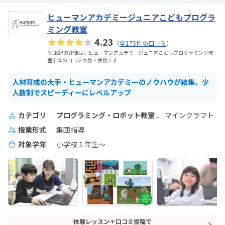
ヒューマンアカデミージュニアこどもプログラ
ミング教室
★★★★★
4.23
（
全175件の口コミ
）
※ 上記の評価は、ヒューマンアカデミージュニアこどもプログラミング教
室全体の口コミ点数・件数です
人材育成の大手・ヒューマンアカデミーのノウハウが結集、少
人数制でスピーディーにレベルアップ
カテゴリ
プログラミング・ロボット教室
マインクラフト
授業形式
集団指導
対象学年
小学校１年生〜
体験レッスン＋口コミ投稿で