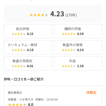
さんでも戸惑うことなく授業に入っていけるでしょう。大学
入試やオフィスワークなど、「将来のことを考えて習わせて
おきたい」方におすすめのスクールといえます。また、いず
4.23
★★★★★
(175件)
れもヒューマンオリジナルの教材で学べるので、高クオリテ
ィな指導を求める保護者におすすめできます。
総合評価
講師の評価
4.23
4.39
★★★★★
★★★★★
カリキュラム・教材
教室外の環境
4.18
4.14
★★★★★
★★★★★
教室の雰囲気
料金
4.01
3.38
★★★★★
★★★★★
評判・口コミを一部ご紹介
体験生
横浜青葉台
体験者：小4/男の子
体験日：2026/06
★★★★★
4.0