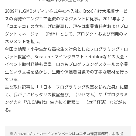
2009年にGMOメディア株式会社へ入社。BtoC向け大規模サービ
スの開発やエンジニア組織のマネジメントに従事。2017年より
「コエテコ」の立ち上げに従事し、現在は事業責任者およびプロ
ダクトマネージャー（PdM）として、プロダクトおよび開発のマ
ネジメントを担う。
全国の幼児・小学生から高校生を対象としたプログラミング・ロ
ボット教室や、Scratch・マインクラフト・Robloxなどの大会・
イベント取材経験も豊富。自身もプログラミングスクールの卒業
生という立場を活かし、生徒や保護者目線での丁寧な取材を行っ
ている。
主な取材記事に「『日本一プログラミング教室を訪ねた男』に聞
く、我が子にピッタリの教室選び」（リセマム）や「プログラミ
ング力を『VUCA時代』生き抜く武器に」（東洋経済）などがあ
る。
※ Amazonギフトカードキャンペーンはコエテコ運営事務局による提