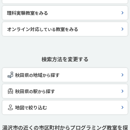
理科実験教室
みる
を
オンライン対応
教室
みる
している
を
検索方法を変更する
秋田県
地域
探す
の
から
秋田県
駅
探す
の
から
地図
絞り込む
で
湯沢市の近くの市区町村からプログラミング教室を探