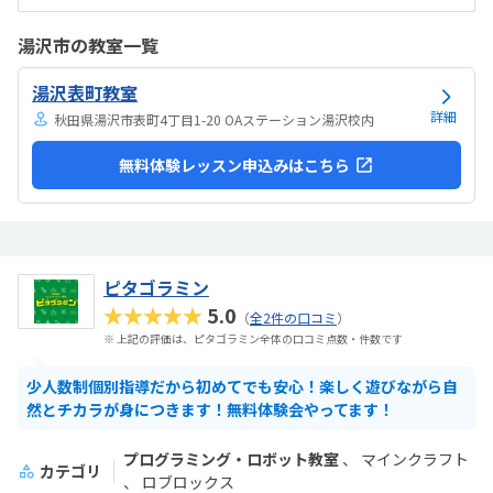
は高い。他の習い事もしているので悩みどころです。マイクラで遊ん
でいるという印象が少なかった。ちゃんと学びがたくさんあった。
湯沢市の教室一覧
湯沢表町教室
詳細
秋田県湯沢市表町4丁目1-20 OAステーション湯沢校内
無料体験レッスン申込みはこちら
ピタゴラミン
★★★★★
5.0
（
全2件の口コミ
）
※ 上記の評価は、ピタゴラミン全体の口コミ点数・件数です
少人数制個別指導だから初めてでも安心！楽しく遊びながら自
然とチカラが身につきます！無料体験会やってます！
プログラミング・ロボット教室
マインクラフト
カテゴリ
ロブロックス