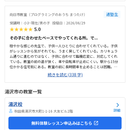
ったりしており、椅子も回転式のもので座りやすいと思いました。た
だ古民家を使用しているので、2階の教室に上がる階段が急です。この
教室に限らず、プログラミング教室の月謝が高めなので妥当かなと思
通塾生
向日市教室（プログラミングのおうち まつたけ）
います。プログラミング以外でもボードゲームをするためにレッスン
がない日でも行っても良いとの事なので、そこか他の教室とは違うと
受講時：小3~現在/男の子
投稿日：2026/06/29
感じました。大好きなマイクラを使っていることで、子...
★★★★★
5.0
その子に合わせたペースでやってくれる所。で...
穏やかな感じの先生で、子供一人ひとりに合わせてくれている。子供
がレッスンから気がそれても、うまく戻してくれている。カリキュラ
ム通りに進むのではなく、子供に合わせて臨機応変に、対応してくれ
ている。教室の前の道が狭く、車や自転車が止めにくい。駅から15分
位かかる住宅街にある。教室の前に長時間車を止めることは困難。教
室は古民家をリノベーションされて使用しているので、建物自体は古
続きを読む(338 字)
いなる。特に階段が急で狭いが机や椅子はきれい。他のプログラミン
グと比較して同じ程度の金額だと思います。回数は90分を月2回か60分
を月3回のどちらか選べます。振り替えなど臨機応変に対応してくれ
湯沢市の教室一覧
る。少人数でその子に合わせた対応してくれる。古民家でやっている
ので、教室がある2階に行く階段が急で狭く危ない。
湯沢校
詳細
秋田県湯沢市大町1-1-16 大友ビル2階
無料体験レッスン申込みはこちら