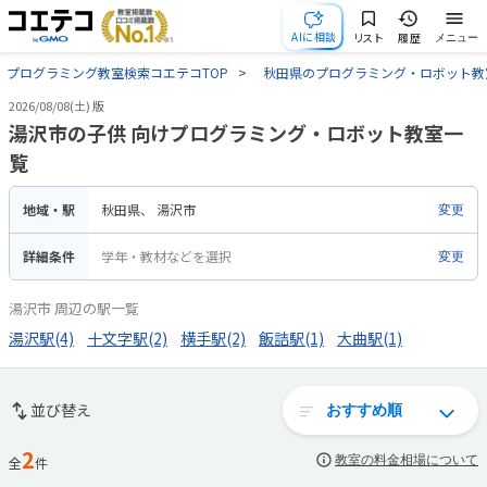
AIに相談
リスト
履歴
メニュー
プログラミング教室検索コエテコTOP
秋田県のプログラミング・ロボット教
2026/08/08(土) 版
湯沢市の子供 向けプログラミング・ロボット教室一
覧
地域・駅
秋田県
湯沢市
変更
詳細条件
学年・教材などを選択
変更
湯沢市 周辺の駅一覧
湯沢駅(4)
十文字駅(2)
横手駅(2)
飯詰駅(1)
大曲駅(1)
並び替え
2
教室の料金相場について
全
件