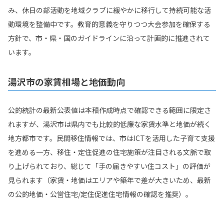
み、休日の部活動を地域クラブに緩やかに移行して持続可能な活
動環境を整備中です。教育的意義を守りつつ大会参加を確保する
方針で、市・県・国のガイドラインに沿って計画的に推進されて
います。
湯沢市の家賃相場と地価動向
公的統計の最新公表値は本稿作成時点で確認できる範囲に限定さ
れますが、湯沢市は県内でも比較的低廉な家賃水準と地価が続く
地方都市です。民間移住情報では、市はICTを活用した子育て支援
を進める一方、移住・定住促進の住宅施策が注目される文脈で取
り上げられており、総じて「手の届きやすい住コスト」の評価が
見られます（家賃・地価はエリアや築年で差が大きいため、最新
の公的地価・公営住宅/定住促進住宅情報の確認を推奨）。