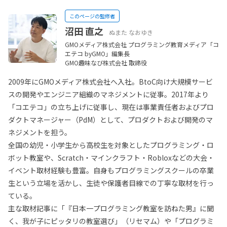
このページの監修者
沼田 直之
ぬまた なおゆき
GMOメディア株式会社 プログラミング教育メディア「コ
エテコ byGMO」編集長
GMO趣味なび株式会社 取締役
2009年にGMOメディア株式会社へ入社。BtoC向け大規模サービ
スの開発やエンジニア組織のマネジメントに従事。2017年より
「コエテコ」の立ち上げに従事し、現在は事業責任者およびプロ
ダクトマネージャー（PdM）として、プロダクトおよび開発のマ
ネジメントを担う。
全国の幼児・小学生から高校生を対象としたプログラミング・ロ
ボット教室や、Scratch・マインクラフト・Robloxなどの大会・
イベント取材経験も豊富。自身もプログラミングスクールの卒業
生という立場を活かし、生徒や保護者目線での丁寧な取材を行っ
ている。
主な取材記事に「『日本一プログラミング教室を訪ねた男』に聞
く、我が子にピッタリの教室選び」（リセマム）や「プログラミ