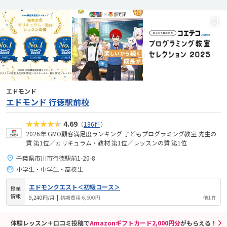
エドモンド
エドモンド 行徳駅前校
★★★★★
4.69
（
186件
）
2026年 GMO顧客満足度ランキング 子どもプログラミング教室 先生の
質 第1位／カリキュラム・教材 第1位／レッスンの質 第1位
千葉県市川市行徳駅前1-20-8
小学生・中学生・高校生
エドモンクエスト＜初級コース＞
授業
情報
9,240円/月
|
初期費用 6,600円
他1件
体験レッスン＋口コミ投稿で
Amazonギフトカード2,000円分
がもらえる！