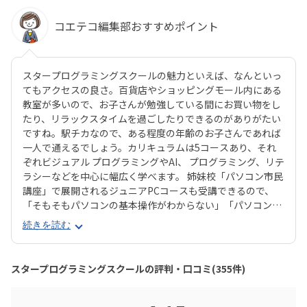
コエテコ編集部おすすめポイント
スタープログラミングスクールの魅力といえば、なんといっ
てもアクセスの良さ。百貨店やショッピングモール内にある
教室が多いので、お子さんが勉強している間にお買い物をし
たり、リラックスタイムを過ごしたりできるのがありがたい
ですね。駅チカなので、ある程度の年齢のお子さんであれば
一人で通えるでしょう。カリキュラムは5コースあり、それ
ぞれビジュアル プログラミングやAI、 プログラミング、リテ
ラシーなどを中心に幅広く学べます。 姉妹校「パソコン市民
講座」で展開されるジュニアPCコースも受講できるので、
「そもそもパソコンの基本操作がわからない」「パソコンで
何ができるかを学びたい」といったお子さんにもピッタリで
続きを読む
す。それぞれのお子さんの興味に合ったコースが見つかりや
すいのは安心ですね。スタープログラミングスクールは、過
去に総務省「若年層に対するプログラミング教育の普及推
スタープログラミングスクールの評判・口コミ(355件)
進」事業に採択され、新潟市の小中学校で授業を実施した実
績があります。教室はまじめに取り組む雰囲気で、子ども達
の顔は真剣そのもの。やる気があればどんどん高度なものが