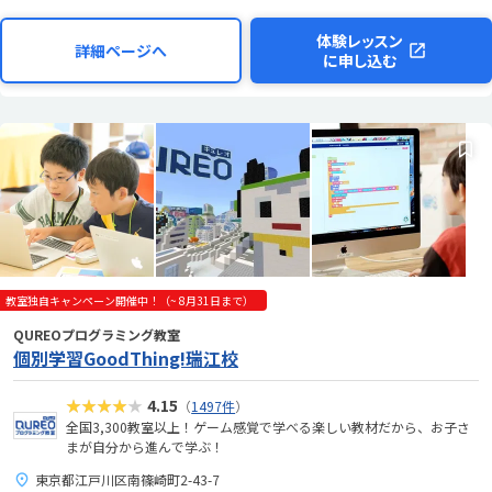
体験レッスン
詳細ページへ
に申し込む
教室独自キャンペーン開催中！（~ 8月31日まで）
QUREOプログラミング教室
個別学習GoodThing!瑞江校
★★★★★
4.15
（
1497件
）
全国3,300教室以上！ゲーム感覚で学べる楽しい教材だから、お子さ
まが自分から進んで学ぶ！
東京都江戸川区南篠崎町2-43-7