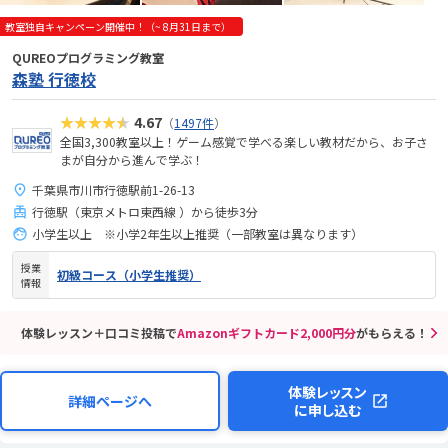
教室独自キャンペーン開催中！（~ 8月31日まで）
QUREOプログラミング教室
森塾 行徳校
★★★★★
4.67
（
1497件
）
全国3,300教室以上！ゲーム感覚で学べる楽しい教材だから、お子さ
まが自分から進んで学ぶ！
千葉県市川市行徳駅前1-26-13
行徳駅（東京メトロ東西線 ）から徒歩3分
小学生以上 ※小学2年生以上推奨（一部教室は異なります）
授業
初級コース（小学生推奨）
情報
体験レッスン＋口コミ投稿で
Amazonギフトカード2,000円分
がもらえる！
体験レッスン
詳細ページへ
に申し込む