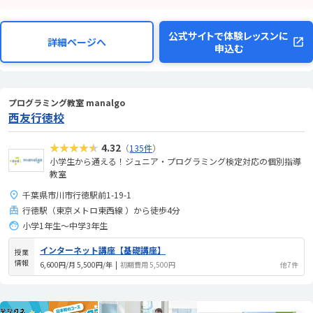
公式サイトで体験レッスンに
詳細ページへ
申込む
プログラミング教室 manalgo
西友行徳校
★★★★★
4.32
（
135件
）
小学生から通える！ジュニア・プログラミング検定対応の個別指導
教室
千葉県市川市行徳駅前1-19-1
行徳駅（東京メトロ東西線 ）から徒歩4分
小学1年生～中学3年生
インターネット講座【基礎講座】
授業
情報
6,600円/月 5,500円/年
|
初期費用 5,500円
他7件