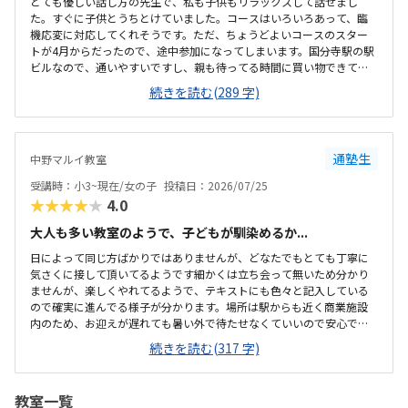
とても優しい話し方の先生で、私も子供もリラックスして話せまし
た。すぐに子供とうちとけていました。コースはいろいろあって、臨
機応変に対応してくれそうです。ただ、ちょうどよいコースのスター
トが4月からだったので、途中参加になってしまいます。国分寺駅の駅
ビルなので、通いやすいですし、親も待ってる時間に買い物できて良
さそうです。少し狭いですが、清潔感があって綺麗な教室でした。み
続きを読む(289 字)
なさん集中してもくもくと学んでいました。他のプログラミング教室
も体験に行きましたが、他よりもお安かったので通いやすそうです。
先生が優しそうで、安心して子供を預けられそうでした。少人数なの
も良いと思いました。
通塾生
中野マルイ教室
受講時：小3~現在/女の子
投稿日：2026/07/25
★★★★★
4.0
大人も多い教室のようで、子どもが馴染めるか...
日によって同じ方ばかりではありませんが、どなたでもとても丁寧に
気さくに接して頂いてるようです細かくは立ち会って無いため分かり
ませんが、楽しくやれてるようで、テキストにも色々と記入している
ので確実に進んでる様子が分かります。場所は駅からも近く商業施設
内のため、お迎えが遅れても暑い外で待たせなくていいので安心で
す。大人の方も多く通われてる教室ですが、教室内は清潔感があり、
続きを読む(317 字)
雰囲気もよい教室で安心して通わされます。他の教室の金額をあまり
把握してませんが、個人的には小学生の習い事として通わせるのには
ちょうどいい金額だと思います初めは不安がってましたが、すぐに慣
教室一覧
れたよです。親切に接して下さっているのが伝わります特にありませ