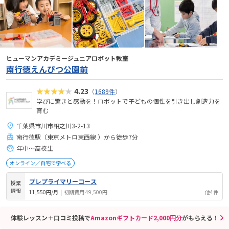
ヒューマンアカデミージュニアロボット教室
南行徳えんぴつ公園前
★★★★★
4.23
（
1689件
）
学びに驚きと感動を！ロボットで子どもの個性を引き出し創造力を
育む
千葉県市川市相之川3-2-13
南行徳駅（東京メトロ東西線 ）から徒歩7分
年中～高校生
オンライン／自宅で学べる
プレプライマリーコース
授業
情報
11,550円/月
|
初期費用 49,500円
他4件
体験レッスン＋口コミ投稿で
Amazonギフトカード2,000円分
がもらえる！