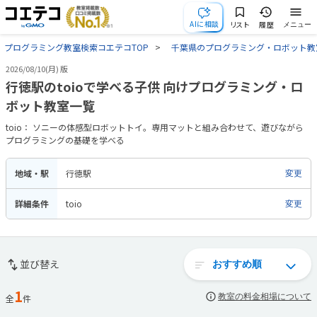
AIに相談
リスト
履歴
メニュー
プログラミング教室検索コエテコTOP
千葉県のプログラミング・ロボット教
2026/08/10(月) 版
行徳駅のtoioで学べる子供 向けプログラミング・ロ
ボット教室一覧
toio： ソニーの体感型ロボットトイ。専用マットと組み合わせて、遊びながら
プログラミングの基礎を学べる
地域・駅
行徳駅
変更
詳細条件
toio
変更
並び替え
1
教室の料金相場について
全
件