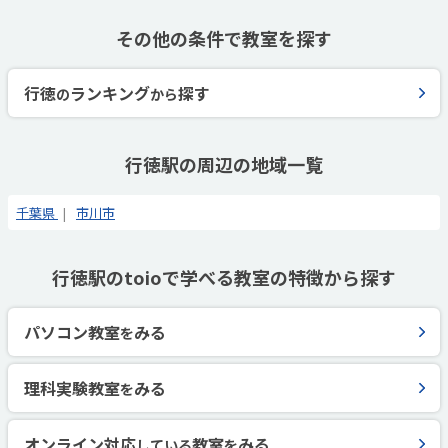
その他の条件で教室を探す
行徳
ランキング
探す
の
から
行徳駅の周辺の地域一覧
千葉県
市川市
行徳駅のtoioで学べる教室の特徴から探す
パソコン教室
みる
を
理科実験教室
みる
を
オンライン対応
教室
みる
している
を