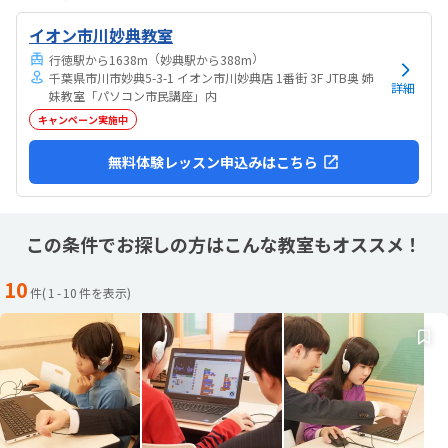
ん特にありません
イオン市川妙典教室
（
）
行徳駅から1638m
妙典駅から388m
千葉県市川市妙典5-3-1 イオン市川妙典店 1番街 3F JTB奥 姉
詳細
妹教室「パソコン市民講座」内
キャンペーン実施中
無料体験レッスン申込みはこちら
この条件でお探しの方はこんな教室もオススメ！
10
件(
1
-
10
件を表示)