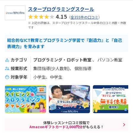
スタープログラミングスクール
★★★★★
4.15
（
全355件の口コミ
）
※ 上記の評価は、スタープログラミングスクール全体の口コミ点数・件数
です
総合的なICT教育とプログラミング学習で『創造力』と『自己
表現力』を育みます
カテゴリ
プログラミング・ロボット教室
パソコン教室
授業形式
集団指導(少人数制)
個別指導
対象学年
小学生、中学生
体験レッスン＋口コミ投稿で
Amazonギフトカード2,000円分
がもらえる！