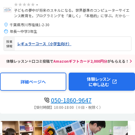
★★★★★
-
子どもの夢中が将来のスキルになる。世界基準のコンピューターサイエ
ンス教育を。プログラミングを「楽しく」「本格的」に学ぶ。だから、
未来が拡がる。
千葉県市川市塩焼1-2-30
年長～中学3年生
授業
レギュラーコース（小学生向け）
情報
体験レッスン＋口コミ投稿で
Amazonギフトカード2,000円分
がもらえる！
体験レッスン
詳細ページへ
に申し込む
050-1860-9647
【受付時間】10:00-18:00（※日・祝除く）