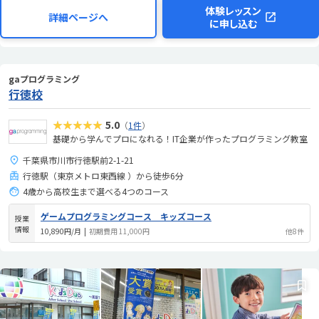
体験レッスン
詳細ページへ
に申し込む
gaプログラミング
行徳校
★★★★★
5.0
（
1件
）
基礎から学んでプロになれる！IT企業が作ったプログラミング教室
千葉県市川市行徳駅前2-1-21
行徳駅（東京メトロ東西線 ）から徒歩6分
4歳から高校生まで選べる4つのコース
ゲームプログラミングコース キッズコース
授業
情報
10,890円/月
|
初期費用 11,000円
他8件