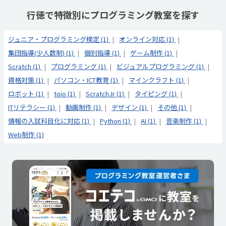
行徳で特徴別にプログラミング教室を探す
ジュニア・プログラミング検定 (1)
オンライン対応 (1)
集団指導(少人数制) (1)
個別指導 (1)
ゲーム制作 (1)
Scratch (1)
プログラミング (1)
ビジュアルプログラミング (1)
資格対策 (1)
パソコン・ICT教育 (1)
マインクラフト (1)
ロボット (1)
toio (1)
ScratchJr (1)
タイピング (1)
ITリテラシー (1)
動画制作 (1)
デザイン (1)
その他 (1)
情報の入試科目化に対応 (1)
Python (1)
AI (1)
音楽制作 (1)
Web制作 (1)