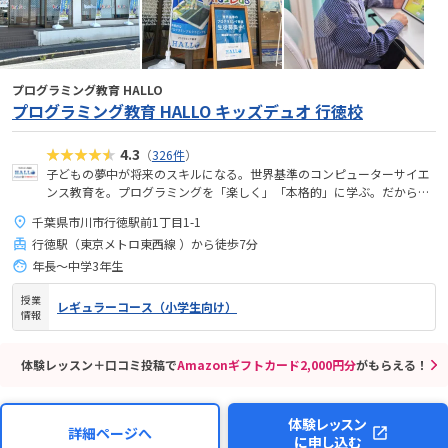
プログラミング教育 HALLO
プログラミング教育 HALLO キッズデュオ 行徳校
★★★★★
4.3
（
326件
）
子どもの夢中が将来のスキルになる。世界基準のコンピューターサイエ
ンス教育を。プログラミングを「楽しく」「本格的」に学ぶ。だから、
未来が拡がる。
千葉県市川市行徳駅前1丁目1-1
行徳駅（東京メトロ東西線 ）から徒歩7分
年長～中学3年生
授業
レギュラーコース（小学生向け）
情報
体験レッスン＋口コミ投稿で
Amazonギフトカード2,000円分
がもらえる！
体験レッスン
詳細ページへ
に申し込む