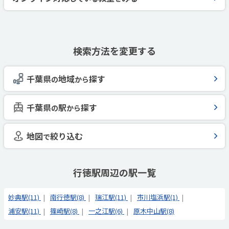
検索方法を変更する
千葉県
地域
探す
の
から
千葉県
駅
探す
の
から
地図
絞り込む
で
行徳駅周辺の駅一覧
妙典駅(11)
南行徳駅(8)
瑞江駅(11)
市川塩浜駅(1)
浦安駅(11)
篠崎駅(8)
一之江駅(6)
原木中山駅(8)