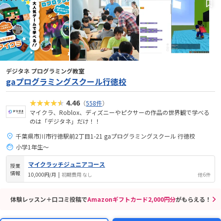
デジタネ プログラミング教室
gaプログラミングスクール行徳校
★★★★★
4.46
（
558件
）
マイクラ、Roblox、ディズニーやピクサーの作品の世界観で学べる
のは「デジタネ」だけ！！
千葉県市川市行徳駅前2丁目1-21 gaプログラミングスクール 行徳校
小学1年生～
マイクラッチジュニアコース
授業
情報
10,000円/月
|
初期費用 なし
他6件
体験レッスン＋口コミ投稿で
Amazonギフトカード2,000円分
がもらえる！