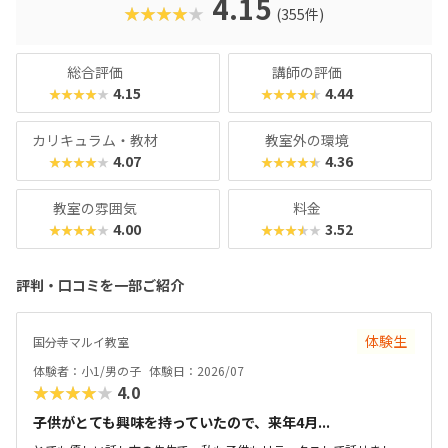
4.15
★★★★★
(355件)
作れるので、のめり込むタイプのお子さんにおすすめの教室
です。在学生向けのイベント「SPSアワード」も有名で、東
京大学の伊藤謝恩ホールで行われるというから驚き。プログ
総合評価
講師の評価
ラミングスキルはもちろん、企画書を書いたり、プレゼンを
4.15
4.44
★★★★★
★★★★★
したりといったスキルもつけることができます。母体は大人
向けのパソコンスクールなので、「ついでに自分もスキルア
カリキュラム・教材
教室外の環境
ップしてみようかな？」なんてこともできちゃいますよ！
4.07
4.36
★★★★★
★★★★★
教室の雰囲気
料金
4.00
3.52
★★★★★
★★★★★
評判・口コミを一部ご紹介
体験生
国分寺マルイ教室
体験者：小1/男の子
体験日：2026/07
★★★★★
4.0
子供がとても興味を持っていたので、来年4月...