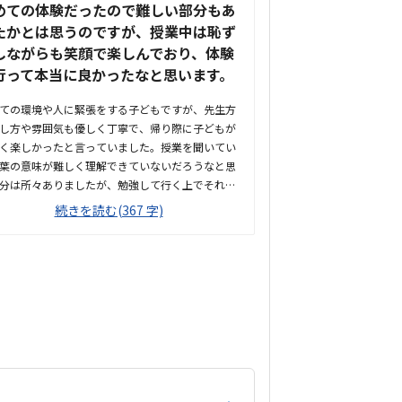
めての体験だったので難しい部分もあ
たかとは思うのですが、授業中は恥ず
しながらも笑顔で楽しんでおり、体験
行って本当に良かったなと思います。
ての環境や人に緊張をする子どもですが、先生方
し方や雰囲気も優しく丁寧で、帰り際に子どもが
く楽しかったと言っていました。授業を聞いてい
葉の意味が難しく理解できていないだろうなと思
分は所々ありましたが、勉強して行く上でそれも
していくだろうと思います。子どものペースで続
続きを読む(367 字)
いけそうだなと思いました。他の習い事が近く毎
転車で行く場所なので子どもも覚えやすく通いや
だろうなと思います。時間帯にもよると思います
少人数で生徒さんたちや先生方が静かに集中して
されていてとても良い雰囲気だなとかんじまし
今はまだプログラミングに対してほぼ知識がない
なので、他の教室も見つつ検討しております。体
終わった後に先生からメールをいただき、子ども
とを褒めてくださり、やる気に繋がるなと大変嬉
思いました。