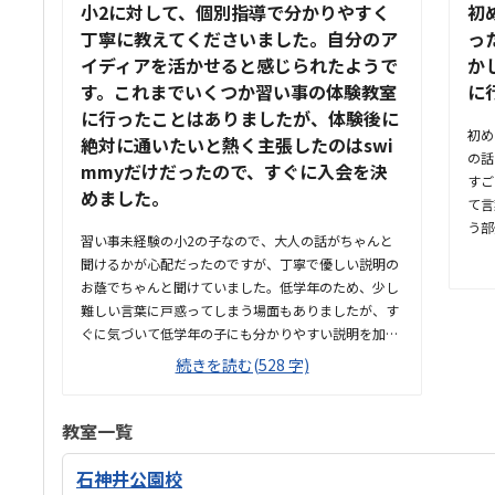
小2に対して、個別指導で分かりやすく
初
丁寧に教えてくださいました。自分のア
っ
イディアを活かせると感じられたようで
か
す。これまでいくつか習い事の体験教室
に
に行ったことはありましたが、体験後に
初め
絶対に通いたいと熱く主張したのはswi
の話
mmyだけだったので、すぐに入会を決
すご
めました。
て言
う部
習い事未経験の小2の子なので、大人の話がちゃんと
理解
聞けるかが心配だったのですが、丁寧で優しい説明の
けて
お蔭でちゃんと聞けていました。低学年のため、少し
週自
難しい言葉に戸惑ってしまう場面もありましたが、す
すい
ぐに気づいて低学年の子にも分かりやすい説明を加え
が、
て下さっていました。Scratchに惹かれて体験教室に
続きを読む(528 字)
学習
参加したのですが、MESHやmicro:bitにも興味を示し
た。
ていました。プログラミングがPCの中だけの事ではな
状況
く、手元のセンサーや物を動かす事もできるという感
教室一覧
験が
覚が掴めてよいと思いました。駅から徒歩10分以内と
のこ
近いです。建物も分かりやすく、駐車場も十分にある
石神井公園校
しく