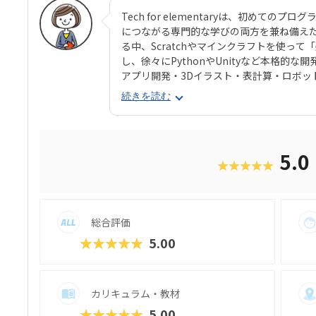
Tech for elementaryは、初めて
につながる専門的な学びの両方を兼ね備えた
る中、Scratchやマインクラフトを使っ
し、徐々にPythonやUnityなど本格的
アプリ開発・3Dイラスト・表計算・ロボッ
7コースが用意されています。 全国250以
続きを読む
以上あり、住んでいる地域を問わず学習で
ラミング検定などで多数の合格者を輩出して
経験”をサポートしてくれます。単なる「習
自然と育まれる学び場です。
5.0
★★★★★
総合評価
★★★★★
5.00
カリキュラム・教材
★★★★★
5.00