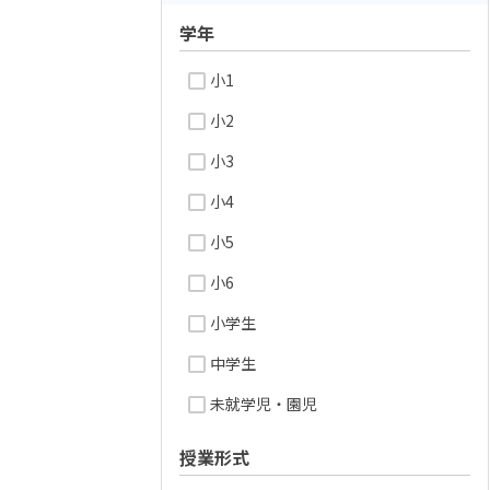
学年
小1
小2
小3
小4
小5
小6
小学生
中学生
未就学児・園児
授業形式