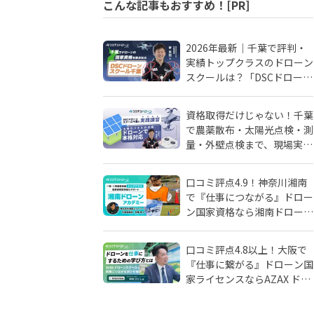
こんな記事もおすすめ！[PR]
2026年最新｜千葉で評判・
実績トップクラスのドローン
スクールは？「DSCドローン
スクール千葉」が選ばれる理
由
資格取得だけじゃない！千葉
で農薬散布・太陽光点検・測
量・外壁点検まで、現場実務
に強いドローンスクールはD
SCドローンスクール千葉
口コミ評点4.9！神奈川湘南
で『仕事につながる』ドロー
ン国家資格なら湘南ドローン
アカデミーがおすすめ！地域
密着人材会社が母体！
口コミ評点4.8以上！大阪で
『仕事に繋がる』ドローン国
家ライセンスならAZAX ドロ
ーンスクール。卒業生が語る
アフターフォローの真実