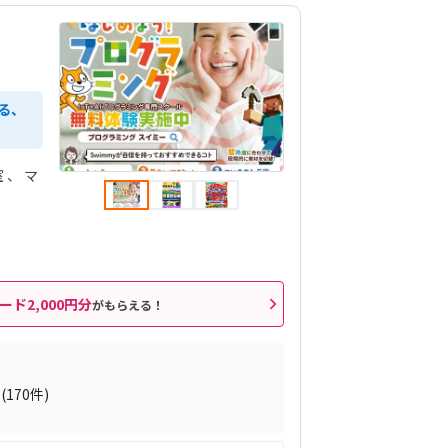
る、
室
マ
ード2,000円分
がもらえる！
(170件)