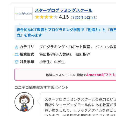
スタープログラミングスクール
★★★★★
4.15
（
全355件の口コミ
）
総合的なICT教育とプログラミング学習で『創造力』と『自
力』を育みます
カテゴリ
プログラミング・ロボット教室
パソコン教
授業形式
集団指導(少人数制)
個別指導
対象学年
小学生、中学生
Amazonギフトカ
体験レッスン＋口コミ投稿で
コエテコ編集部おすすめポイント
スタープログラミングスクールの魅力とい
貨店やショッピングモール内にある教室が
買い物をしたり、リラックスタイムを過ご
カなので、ある程度の年齢のお子さんであ