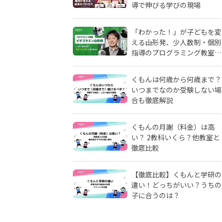
導で伸びる学びの現場
「わかった！」が子どもを変
える――山形発、少人数制・個別
指導のプログラミング教室
「ピタゴラミン」の流儀
くもんは何歳から何歳まで？
いつまでなのか受験しない場
合も徹底解説
くもんの月謝（料金）は高
い？ 2教科いくら？他教室と
徹底比較
【徹底比較】くもんと学研の
違い！どっちがいい？うちの
子に合うのは？