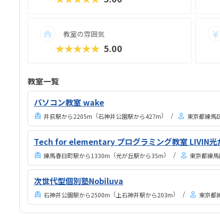
教室の雰囲気
★★★★★
5.00
教室一覧
パソコン教室 wake
（
）
井荻駅から2205m
石神井公園駅から427m
東京都練馬区
Tech for elementary プログラミング教室 LIVIN
（
）
練馬春日町駅から1330m
光が丘駅から35m
東京都練馬区
次世代型個別塾Nobiluva
（
）
石神井公園駅から2500m
上石神井駅から203m
東京都練