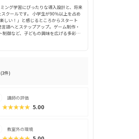
のプログラミング学習にぴったりな導入設計と、将来
スクールです。 小学生が90％以上を占め
て「楽しい！」と感じるところからスタート
な開発言語へとステップアップ。ゲーム制作・
ト制御など、子どもの興味を広げる多彩な2
上の教室に加え、オンライン対応の教室も20
きるのも強み。さらに、ジュニア・プログ
おり、子どもたちの“自信”や“目標達成の
い事」にとどまらず、夢や進路を描く力が
(3件)
講師の評価
★★★★★
5.00
教室外の環境
★★★★★
5.00