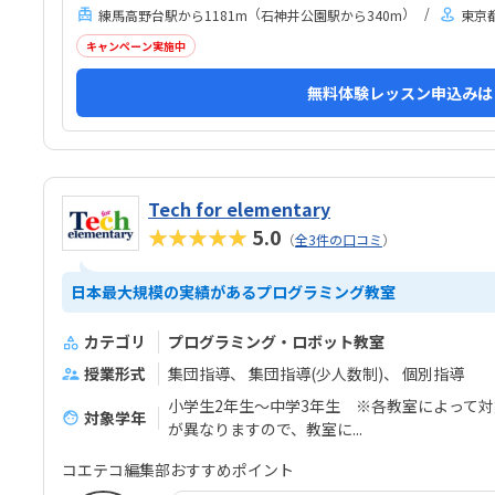
ようです。プログラミング教室のイメージとしては無
（
）
練馬高野台駅から1181m
石神井公園駅から340m
東京都
機質な感じなのかと思ったら和室で意外でしたが、掘
りごたつなので正座をしないでいいのがよかったで
キャンペーン実施中
す。リラックス&集中できそうでした。他の習い事と
無料体験レッスン申込みは
比較したら回数の割には高めだと思いますが、追加で
購入し...
Tech for elementary
★★★★★
5.0
（
全3件の口コミ
）
日本最大規模の実績があるプログラミング教室
カテゴリ
プログラミング・ロボット教室
授業形式
集団指導
集団指導(少人数制)
個別指導
小学生2年生～中学3年生 ※各教室によって
対象学年
が異なりますので、教室に...
コエテコ編集部おすすめポイント