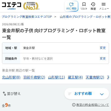
AIに相談
リスト
履歴
メニュー
プログラミング教室検索コエテコTOP
山形県のプログラミング・ロボット教
2026/08/08(土) 版
東金井駅の子供 向けプログラミング・ロボット教室
一覧
地域・駅
東金井駅
変更
詳細条件
学年・教材などを選択
変更
東金井駅 周辺の駅一覧
北山形駅(8)
羽前千歳駅(2)
山形駅(11)
蔵王駅(4)
天童南駅(2)
天
並び替え
9
教室の料金相場について
全
件