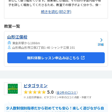
安心して取り組めています。授業後には毎回、その日の学習内容や様
子を詳しく報告してくださるため、教室での様子がよく分かり、保護
者としても安心しています。ゲーム感覚で楽しみながらプログラミン
続きを読む(852 字)
グを学べる教材で、子どもも達成感を感じながら取り組めています。
難しい場面では苦戦することもありますが、自分で見直したり先生と
一緒に考えたりしながらクリアできる内容になっていると感じます。
教室一覧
無料駐車場があり、普段は送迎しやすく便利です。ただ、市の公共施
設内にあるため、イベントや催事がある日は駐車場が満車になること
山形江俣校
があります。それ以外は特に不便なく通えています。市の公共施設内の
会議室を利用した教室ですが、施設内は清潔で、トイ...
東金井駅から1866m
詳細
山形県山形市江俣2丁目1-40 シャンテ江俣 101
無料体験レッスン申込みはこちら
ピタゴラミン
★★★★★
5.0
（
全2件の口コミ
）
※ 上記の評価は、ピタゴラミン全体の口コミ点数・件数です
少人数制個別指導だから初めてでも安心！楽しく遊びながら自