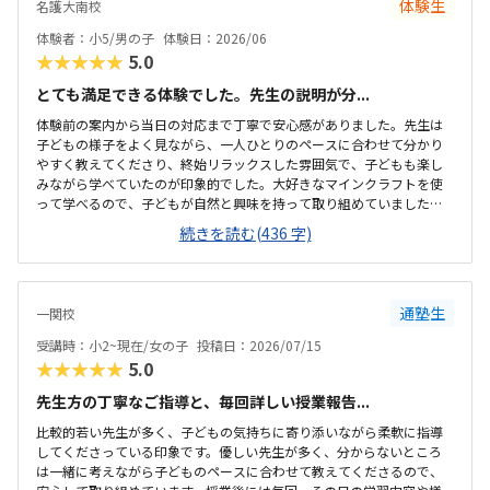
体験生
名護大南校
体験者：小5/男の子
体験日：2026/06
★★★★★
5.0
とても満足できる体験でした。先生の説明が分...
体験前の案内から当日の対応まで丁寧で安心感がありました。先生は
子どもの様子をよく見ながら、一人ひとりのペースに合わせて分かり
やすく教えてくださり、終始リラックスした雰囲気で、子どもも楽し
みながら学べていたのが印象的でした。大好きなマインクラフトを使
って学べるので、子どもが自然と興味を持って取り組めていました。
遊びの延長のような感覚でプログラミングに触れられる内容で、分か
続きを読む(436 字)
りやすいと感じました。教室の場所も分かりやすく、安心して通えそ
うだと感じました。周辺環境も落ち着いていて、送迎もしやすい印象
でした。アットホームな雰囲気で、広さは大きくなかったですが初め
てでも緊張せずに参加できる環境が良かったです。決して安い金額で
通塾生
一関校
はありませんが、授業内容やサポートを考えると妥当だと感じまし
た。先生が子どものペースに合わせて丁寧に声を掛けてくださり、安
受講時：小2~現在/女の子
投稿日：2026/07/15
心して体験できました。子どもも楽しそうに取り組み、積...
★★★★★
5.0
先生方の丁寧なご指導と、毎回詳しい授業報告...
比較的若い先生が多く、子どもの気持ちに寄り添いながら柔軟に指導
してくださっている印象です。優しい先生が多く、分からないところ
は一緒に考えながら子どものペースに合わせて教えてくださるので、