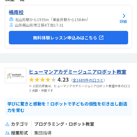
としているので、気が散らず、集中しやすいと思います。個人授業なの
で、割高かなと思いました。生徒2.3人でも大丈夫な感じはします。あ
嶋南校
と、動画を見ながら制作するので、簡単なうちは家でもできる内容か
なと思います。あまり得意な事がなく、自分に...
（
）
北山形駅から1935m
東金井駅から1584m
詳細
山形県山形市江俣4丁目17-31
無料体験レッスン申込みはこちら
ヒューマンアカデミージュニアロボット教室
★★★★★
4.23
（
全1689件の口コミ
）
※ 上記の評価は、ヒューマンアカデミージュニアロボット教室全体の口コ
ミ点数・件数です
学びに驚きと感動を！ロボットで子どもの個性を引き出し創造
力を育む
カテゴリ
プログラミング・ロボット教室
授業形式
集団指導