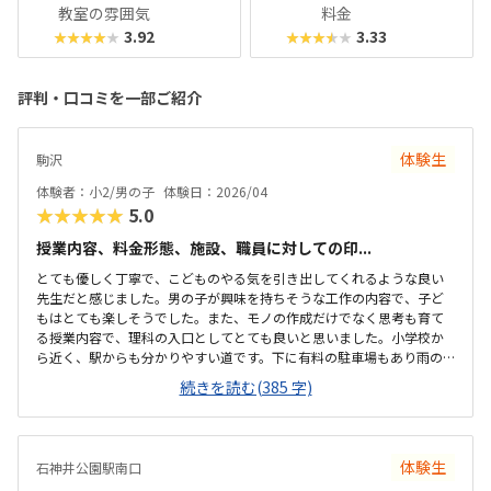
教室の雰囲気
料金
3.92
3.33
★★★★★
★★★★★
評判・口コミを一部ご紹介
体験生
駒沢
体験者：小2/男の子
体験日：2026/04
★★★★★
5.0
授業内容、料金形態、施設、職員に対しての印...
とても優しく丁寧で、こどものやる気を引き出してくれるような良い
先生だと感じました。男の子が興味を持ちそうな工作の内容で、子ど
もはとても楽しそうでした。また、モノの作成だけでなく思考も育て
る授業内容で、理科の入口としてとても良いと思いました。小学校か
ら近く、駅からも分かりやすい道です。下に有料の駐車場もあり雨の
日の送迎でも楽だと思いました。子供の自主性を重んじる雰囲気で、
続きを読む(385 字)
子どもたちは皆のびのびとしてました。職員の方も皆挨拶をしっかり
してくれて笑顔溢れ良い印象でした。月2回、教材費込みでこちらの値
段に何の不満もありません。他教室と比べて特段高いこともなく、平
均的な金額だと思います。先生たちがとにかく子どものしたいことや
体験生
石神井公園駅南口
自主性を優先してくれて、子どもたちがのびのび楽しそうにしていた