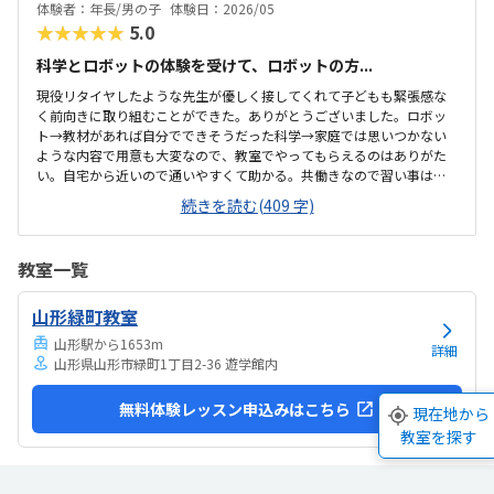
のが良かった。授業内容も子どもが好きそうな楽しく学べる科学で、
体験者：年長/男の子
体験日：2026/05
大満足で帰ってきました。
★★★★★
5.0
科学とロボットの体験を受けて、ロボットの方...
現役リタイヤしたような先生が優しく接してくれて子どもも緊張感な
く前向きに取り組むことができた。ありがとうございました。ロボッ
ト→教材があれば自分でできそうだった科学→家庭では思いつかない
ような内容で用意も大変なので、教室でやってもらえるのはありがた
い。自宅から近いので通いやすくて助かる。共働きなので習い事は土
日どちらかでハシゴすることが多いので、立地が駅前などで良い場所
続きを読む(409 字)
だと他の習い事と掛け持ちしやすい良くも悪くもなく特記することは
ございません。普通でした。汚くなく清潔に保たれている印象です。
一クラスあたりの定員を聞き忘れてしまったため適正な評価ができず
教室一覧
申し訳ありませんが、ロボットは、基本的には自分で進めるので、人
件費がかからないため少し割高かなと思います。科学も都心と遜色な
山形緑町教室
い価格設定なので決して安くはないかなと思います。スーパーボール
をもってかえれたり、ロボットが動いたりして得るもの...
山形駅から1653m
詳細
山形県山形市緑町1丁目2-36 遊学館内
無料体験レッスン申込みはこちら
現在地から
教室を探す