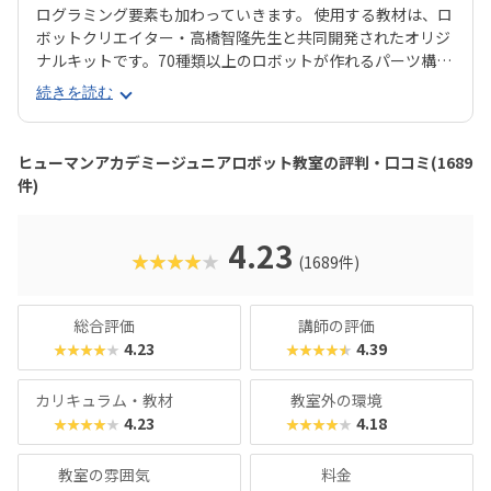
ログラミング要素も加わっていきます。 使用する教材は、ロ
ボットクリエイター・高橋智隆先生と共同開発されたオリジ
ナルキットです。70種類以上のロボットが作れるパーツ構成
で、飽きずに続けやすい点も特徴です。 月2回の90分授業で
続きを読む
は、ロボットを完成させる「基本製作」と、オリジナル改造
に挑戦する「応用実践」を繰り返す設計。子どもたちは毎
回、新しい達成感と成長を実感できる仕組みになっていま
ヒューマンアカデミージュニアロボット教室の評判・口コミ(1689
す。 自ら考え、試行錯誤しながらロボットを動かす経験は、
件)
創造力や論理的思考力を育むだけでなく、学ぶ楽しさそのも
のを教えてくれるはずです。
4.23
★★★★★
(1689件)
総合評価
講師の評価
4.23
4.39
★★★★★
★★★★★
カリキュラム・教材
教室外の環境
4.23
4.18
★★★★★
★★★★★
教室の雰囲気
料金