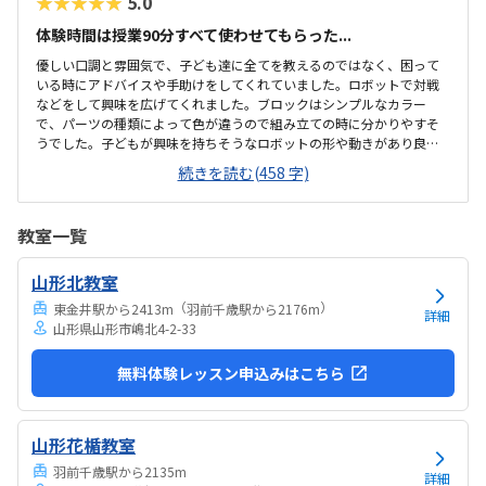
★★★★★
5.0
体験時間は授業90分すべて使わせてもらった...
優しい口調と雰囲気で、子ども達に全てを教えるのではなく、困って
いる時にアドバイスや手助けをしてくれていました。ロボットで対戦
などをして興味を広げてくれました。ブロックはシンプルなカラー
で、パーツの種類によって色が違うので組み立ての時に分かりやすそ
うでした。子どもが興味を持ちそうなロボットの形や動きがあり良か
ったです。駐車場は停めやすく、分かりやすい場所にあるので助かり
続きを読む(458 字)
ます。近くに別の施設もあるので、習ってない兄弟が過ごしやすいと
思いました。教室はシンプルで余計なものが置いてないので集中でき
そうです。清潔な空間でした。授業を1日に2コマとれたり、翌月に回
教室一覧
したりできるのは助かります。料金は今の物価で考えれば高いとは思
いませんが、子どもの成長具合で判断すると思います。子どもが自発
山形北教室
的にどんどん作り進めていったのには正直驚きました。最初からたく
さんあれこれ説明されずブロックを触らせてもらったの...
（
）
東金井駅から2413m
羽前千歳駅から2176m
詳細
山形県山形市嶋北4-2-33
無料体験レッスン申込みはこちら
山形花楯教室
羽前千歳駅から2135m
詳細