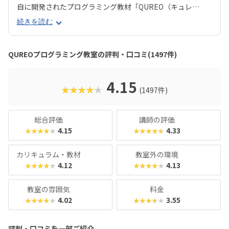
自に開発されたプログラミング教材「QUREO（キュレ
オ）」です。スマホゲームのような感覚でサクサク進められ
続きを読む
るのに、本格的な内容が学べるのが魅力。子どもにとっても
「やらされている感」がないので、楽しくゲームをクリアし
ていくようなペースでどんどん学習を進めていけます。教材
QUREOプログラミング教室の評判・口コミ(1497件)
のデザイン性も高く、実際にスマホゲーム開発で使用されて
いたキャラクター素材などを多数収録。リッチなグラフィッ
クに慣れている今の子どもでも、「安っぽい」「子どもっぽ
4.15
★★★★★
(1497件)
い」と思わず勉強に取り組めるでしょう。学習結果は通信簿
のような形で確認できるので、保護者も安心ですね。
総合評価
講師の評価
4.15
4.33
★★★★★
★★★★★
カリキュラム・教材
教室外の環境
4.12
4.13
★★★★★
★★★★★
教室の雰囲気
料金
4.02
3.55
★★★★★
★★★★★
評判・口コミを一部ご紹介