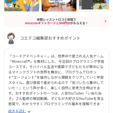
体験レッスン＋口コミ投稿で
Amazonギフトカード2,000円分
がもらえる！
コエテコ編集部おすすめポイント
「コードアドベンチャー」は、世界中で愛される人気ゲーム
「Minecraft®」を教材にした、今注目のプログラミング学習
コースです。サバイバル生活や建築で子どもたちが夢中にな
るマインクラフトの世界を舞台に、プログラムでロボッ
ト“エージェント”を操作しながら課題をクリアしていく学習
スタイル。遊び感覚で進められるので「気づいたら集中して
いた！」という声が多く、楽しく自然に思考力を伸ばせま
す。おすすめポイントの一つは、人気YouTuber「いぬたぬ
き」さん監修の解説動画。子どもが大好きなYouTubeを見る
感覚で、わかりやすくプログラミングの基本を理解できま
す。さらに現場講師のコーチングが加わる「ダブルティーチ
続きを読む