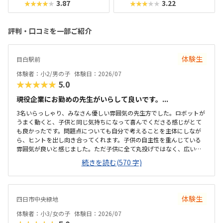
3.87
3.22
★★★★★
★★★★★
評判・口コミを一部ご紹介
体験生
目白駅前
体験者：小2/男の子
体験日：2026/07
★★★★★
5.0
現役企業にお勤めの先生がいらして良いです。...
3名いらっしゃり、みなさん優しい雰囲気の先生方でした。ロボットが
うまく動くと、子供と同じ気持ちになって喜んでくださる感じがとて
も良かったです。問題点についても自分で考えることを主体にしなが
ら、ヒントを出し向き合ってくれます。子供の自主性を重んじている
雰囲気が良いと感じました。ただ子供に全て丸投げではなく、広い机
の上に「教科書とキットをどこに置いたらやりやすいかな？」と声を
続きを読む(570 字)
かけてくださり、そこから自分で考えていました。ロボット作りもヒ
ントをいただきながら、自分で教科書を読んで作り上げていました。
駅近くですが、静かな環境です。急な坂道があるので、暑い夏など、重
いキットを背負っていく小さな子供には少し大変かも。清潔で、安心
体験生
四日市中央緑地
できました。入室したら必ず手を洗うルールも良いです。教室にある
教科書などもきちんと整理整頓されています。キット代が兄弟割引で
体験者：小3/女の子
体験日：2026/07
半額になりました。入会金も無料に。欲を言えば、...