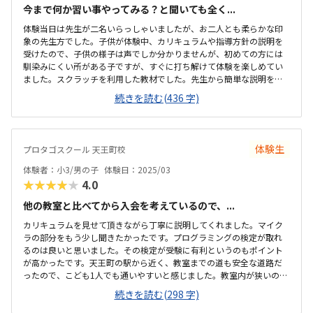
今まで何か習い事やってみる？と聞いても全く...
体験当日は先生が二名いらっしゃいましたが、お二人とも柔らかな印
象の先生方でした。子供が体験中、カリキュラムや指導方針の説明を
受けたので、子供の様子は声でしか分かりませんが、初めての方には
馴染みにくい所がある子ですが、すぐに打ち解けて体験を楽しめてい
ました。スクラッチを利用した教材でした。先生から簡単な説明を受
けこれなら子供も楽しんで取組めそうと思いました。マイクラの教材
続きを読む(436 字)
もありましたが、それをやるには、その他の教材を全て終わらせてか
ら等ルール決めもしっかりましました。駅近にあり通いやすい立地に
あると思います。自宅から自転車で行くには少し距離がある為、電車
で通う形になるかと思います。明るい開放的な雰囲気の教室でした。
体験生
プロタゴスクール 天王町校
教室内は入口で靴を脱ぎました。室内は綺麗で整理整頓されていまし
た。ビギナー、ベーシック、アドバンスのコースによって料金が違い
体験者：小3/男の子
体験日：2025/03
ました。もう少しするかもと思っていたので許容範囲で...
★★★★★
4.0
他の教室と比べてから入会を考えているので、...
カリキュラムを見せて頂きながら丁寧に説明してくれました。マイク
ラの部分をもう少し聞きたかったです。プログラミングの検定が取れ
るのは良いと思いました。その検定が受験に有利というのもポイント
が高かったです。天王町の駅から近く、教室までの道も安全な道路だ
ったので、こども1人でも通いやすいと感じました。教室内が狭いのが
気になりました。でもパソコンは画面がキレイで大きくて見やすくて
続きを読む(298 字)
良いと感じました。他に見学に行った教室は月額29000円だったため
（個別）、その価格に比べたら安いと感じました。親として1番ポイン