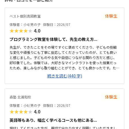
体験生
ベスト個別真岡教室
体験者：小4/男の子
体験日：2026/07
★★★★★
4.0
プログラミング教室を体験して、先生の教え方...
先生が、できたことをその場ですぐに褒めてくださり、子どもの些細
な変化や頑張りにも丁寧に反応してくださっていたのが、とても良い
と感じました。子どものやる気や自信につながる関わり方だと感じ、
好印象でした。体験では、大好きなマインクラフトを使った授業だっ
たため、楽しみながら取り組むことができ、とても良かったです。た
だ、今後もずっとマインクラフトを使った内容ではないと伺ったの
続きを読む(440 字)
で、その後も興味を持って取り組めるかどうかは少し気になる点でし
た。教室は自宅から15分ほどの距離にあり、通いやすいと感じまし
た。また、駐車場もあるため、送り迎えもしやすく、安心して通わせ
られる環境だと思いました。教室は一人ひとりの席が完全に仕切られ
体験生
森塾 北浦和校
ているわけではありませんが、壁などで視線が分散しにくい工夫がさ
れており、集中しやすい雰囲気だと感じました。月4回（1回50分）で
体験者：小6/男の子
体験日：2026/07
約12,000円という料金は、我が家にとってはや...
★★★★★
4.0
英語等もあり、幅広く学べるコースも他にある...
受付してくださった方が、親切で分かりやすく説明していただきまし