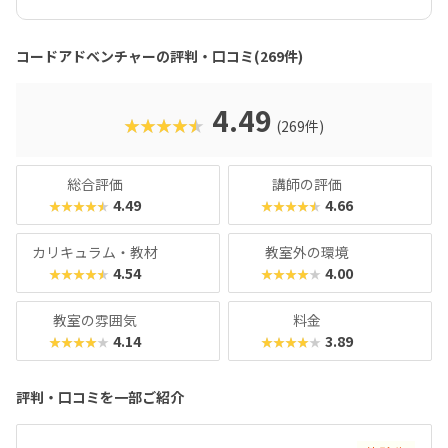
ング」で、つまずいても安心。教材はわかりやすさと見やす
さに徹底的にこだわり、初心者でも無理なく学べる工夫が随
所に盛り込まれています。カリキュラムは初級からゲーム開
コードアドベンチャーの評判・口コミ(269件)
発クラスまで段階的に用意されており、マウス操作から始め
て、繰り返し処理・条件分岐、配列や関数、さらにはJavaSc
riptのテキストプログラミングまで体系的に学べます。長く
4.49
★★★★★
(269件)
続けても飽きないよう壮大なワールドやストーリーが展開さ
れる点も魅力です。プログラミング必修化や大学入試での情
報科目導入など、教育現場でますます重要視される「プログ
総合評価
講師の評価
ラミング的思考」。コードアドベンチャーなら、お子様が夢
4.49
4.66
★★★★★
★★★★★
中になれる環境で、将来に直結する力をしっかり育めます。
カリキュラム・教材
教室外の環境
4.54
4.00
★★★★★
★★★★★
教室の雰囲気
料金
4.14
3.89
★★★★★
★★★★★
評判・口コミを一部ご紹介