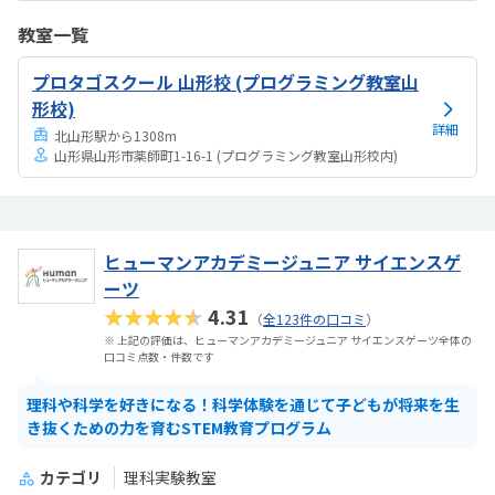
トが高いのは、駅近でこども1人で通えそうな部分です。こどもは先生
教室一覧
が丁寧だったと言ってました。
プロタゴスクール 山形校 (プログラミング教室山
形校)
詳細
北山形駅から1308m
山形県山形市薬師町1-16-1 (プログラミング教室山形校内)
ヒューマンアカデミージュニア サイエンスゲ
ーツ
★★★★★
4.31
（
全123件の口コミ
）
※ 上記の評価は、ヒューマンアカデミージュニア サイエンスゲーツ全体の
口コミ点数・件数です
理科や科学を好きになる！科学体験を通じて子どもが将来を生
き抜くための力を育むSTEM教育プログラム
カテゴリ
理科実験教室