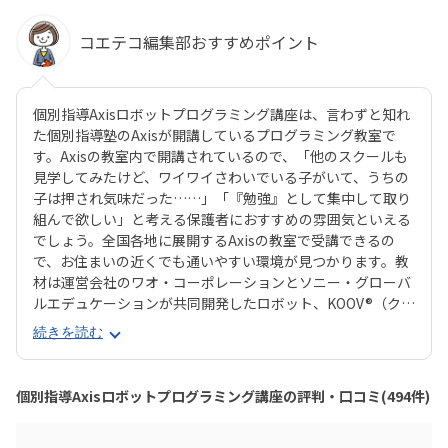
コエテコ編集部おすすめポイント
個別指導Axisロボットプログラミング講座は、言わずと知れ
た個別指導塾のAxisが開講しているプログラミング教室で
す。Axisの教室内で開講されているので、「他のスクールも
見学してみたけど、ワイワイさわいでいる子がいて、うちの
子は押され気味だった……」「『勉強』として集中して取り
組んで欲しい」と考える保護者におすすめの雰囲気といえる
でしょう。全国各地に展開するAxisの教室で受講できるの
で、お住まいの近くでも通いやすい環境が見つかります。教
材は運営会社のワオ・コーポレーションとソニー・グローバ
ルエデュケーションが共同開発したロボット、KOOV®︎（クー
ブ）。半透明のカラフルなブロックを組み合わせながらロボ
続きを読む
ットを組み立てていくので、女の子にも人気が高いのがポイ
ント。ロボットが好きな子はもちろん、色彩感覚に優れる子
からも評判の教材です。さらに、高学年からはエンジニアも
個別指導Axisロボットプログラミング講座の評判・口コミ(494件)
使う本格的なプログラミング言語「Python（パイソン）」
を学べるマスターコースも用意されています。これまでどお