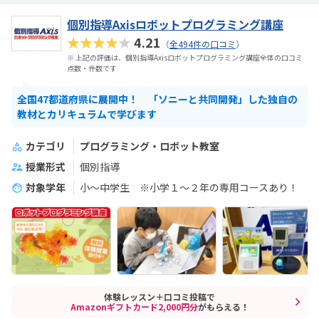
個別指導Axisロボットプログラミング講座
★★★★★
4.21
（
全494件の口コミ
）
※ 上記の評価は、個別指導Axisロボットプログラミング講座全体の口コミ
点数・件数です
全国47都道府県に展開中！ 「ソニーと共同開発」した独自の
教材とカリキュラムで学びます
カテゴリ
プログラミング・ロボット教室
授業形式
個別指導
対象学年
小～中学生 ※小学１～２年の専用コースあり！
体験レッスン＋口コミ投稿で
Amazonギフトカード2,000円分
がもらえる！