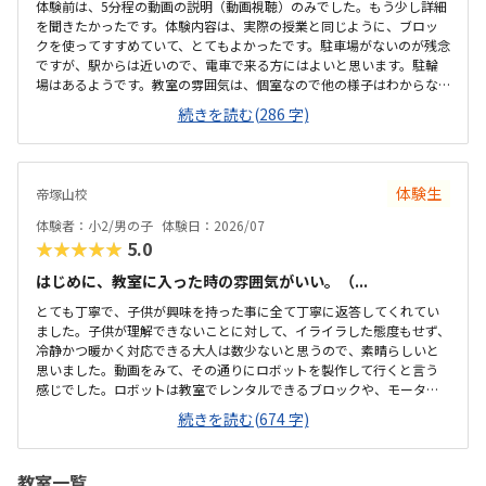
体験前は、5分程の動画の説明（動画視聴）のみでした。もう少し詳細
を聞きたかったです。体験内容は、実際の授業と同じように、ブロッ
クを使ってすすめていて、とてもよかったです。駐車場がないのが残念
ですが、駅からは近いので、電車で来る方にはよいと思います。駐輪
場はあるようです。教室の雰囲気は、個室なので他の様子はわからな
いです。いくつか部屋があるようでしたが、特に説明を受けていない
続きを読む(286 字)
です。料金の説明はなく、資料を見たのですが、個別指導なので高く
ても仕方ないのかなと思いました。個別指導なので、子供に合わせて
対応してもらえます。80分は長いかと思いましたが、ちょうどよかっ
たです。
体験生
帝塚山校
体験者：小2/男の子
体験日：2026/07
★★★★★
5.0
はじめに、教室に入った時の雰囲気がいい。（...
とても丁寧で、子供が興味を持った事に全て丁寧に返答してくれてい
ました。子供が理解できないことに対して、イライラした態度もせず、
冷静かつ暖かく対応できる大人は数少ないと思うので、素晴らしいと
思いました。動画をみて、その通りにロボットを製作して行くと言う
感じでした。ロボットは教室でレンタルできるブロックや、モーター
などです。タブレットの操作も子供自身ができるので、機械に強くな
続きを読む(674 字)
るなという印象でした。家から自転車ですぐのところにあります。駐
輪スペースもあり、場所も道路面に接しているので、すぐに見つけら
れ、わかりやすいです。シンプルで無駄のない部屋でした。白を基調
教室一覧