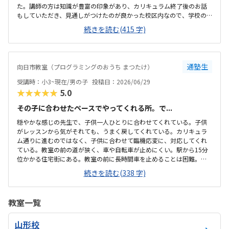
た。講師の方は知識が豊富の印象があり、カリキュラム終了後のお話
もしていただき、見通しがつけたのが良かった校区内なので、学校の
帰りに自分で行って帰ってきてくれるのってありがたい。駐輪場や駐
続きを読む(415 字)
車場がないので、家の前に止めるしかない。ただ道は狭め。机広くゆ
ったりしており、椅子も回転式のもので座りやすいと思いました。た
だ古民家を使用しているので、2階の教室に上がる階段が急です。この
教室に限らず、プログラミング教室の月謝が高めなので妥当かなと思
通塾生
向日市教室（プログラミングのおうち まつたけ）
います。プログラミング以外でもボードゲームをするためにレッスン
がない日でも行っても良いとの事なので、そこか他の教室とは違うと
受講時：小3~現在/男の子
投稿日：2026/06/29
感じました。大好きなマイクラを使っていることで、子...
★★★★★
5.0
その子に合わせたペースでやってくれる所。で...
穏やかな感じの先生で、子供一人ひとりに合わせてくれている。子供
がレッスンから気がそれても、うまく戻してくれている。カリキュラ
ム通りに進むのではなく、子供に合わせて臨機応変に、対応してくれ
ている。教室の前の道が狭く、車や自転車が止めにくい。駅から15分
位かかる住宅街にある。教室の前に長時間車を止めることは困難。教
室は古民家をリノベーションされて使用しているので、建物自体は古
続きを読む(338 字)
いなる。特に階段が急で狭いが机や椅子はきれい。他のプログラミン
グと比較して同じ程度の金額だと思います。回数は90分を月2回か60分
を月3回のどちらか選べます。振り替えなど臨機応変に対応してくれ
教室一覧
る。少人数でその子に合わせた対応してくれる。古民家でやっている
ので、教室がある2階に行く階段が急で狭く危ない。
山形校