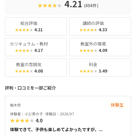
りのとっつきやすい見た目から入って、実践レベルの内容が
4.21
★★★★★
(494件)
学べると好評です。授業料が比較的お手頃価格なのもポイン
トで、ファーストコースは6,930円＋教材費2,640円（80分×
月2回）、レギュラーコースは8,800円＋教材費2,640円＋テ
総合評価
講師の評価
キスト費2,860円（80分×月2回）、マスターコースは11,00
4.21
4.33
★★★★★
★★★★★
0円＋教材費2,640円＋テキスト費2,860円（80分×月2
回）。年に1度のテキスト費以外、追加料金もかかりませ
カリキュラム・教材
教室外の環境
ん。明確な料金体系と通いやすさ、ある程度「勉強」の雰囲
4.17
4.09
★★★★★
★★★★★
気を重視する方におすすめのスクールです。
教室の雰囲気
料金
4.08
3.49
★★★★★
★★★★★
評判・口コミを一部ご紹介
体験生
栃木校
体験者：小2/男の子
体験日：2026/07
★★★★★
4.0
体験できて、子供も楽しめてよかったですが、...