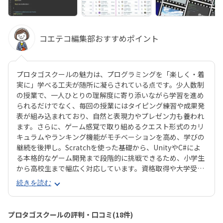
コエテコ編集部おすすめポイント
プロタゴスクールの魅力は、プログラミングを「楽しく・着
実に」学べる工夫が随所に凝らされている点です。少人数制
の授業で、一人ひとりの理解度に寄り添いながら学習を進め
られるだけでなく、毎回の授業にはタイピング練習や成果発
表が組み込まれており、自然と表現力やプレゼン力も養われ
ます。さらに、ゲーム感覚で取り組めるクエスト形式のカリ
キュラムやランキング機能がモチベーションを高め、学びの
継続を後押し。Scratchを使った基礎から、UnityやC#によ
る本格的なゲーム開発まで段階的に挑戦できるため、小学生
から高校生まで幅広く対応しています。資格取得や大学受験
対策にも直結する実践的な内容で、未来につながる確かなス
続きを読む
キルを身につけられるのが大きな魅力です。
プロタゴスクールの評判・口コミ(18件)