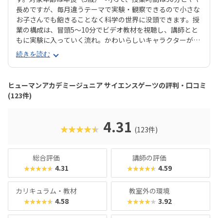
長めですが、毎月違うテーマで実験・観察できるので小さな
お子さんでも飽きることなく科学の世界に没頭できます。授
業の構成は、冒頭5〜10分でビデオ教材を視聴し、講師とと
もに実験に入っていく流れ。かわいらしいキャラクターが登
場するビデオ教材で子どもの興味をじゅうぶんに引き出して
続きを読む
から実験に移っていくことで、より科学の世界にのめり込ん
でいけそうですね。扱う実験はどれも安全性の高いものです
が、授業ではオリジナルの白衣・安全メガネをしっかり着
ヒューマンアカデミージュニア サイエンスゲーツの評判・口コミ
用。ただの遊びや体験イベントにとどまらない、「まじめに
(123件)
実験に取り組む姿勢」を育みます。「市販の実験キットは買
ったけど、作っただけで終わってしまった……」なんてお子
さまにおすすめです。理科実験教室といえば「理系」「男の
4.31
★★★★★
(123件)
子」のイメージが強いですが、直営教室では男女半々〜女の
子がちょっと多めのクラスも。将来の進路や男女差にかかわ
らず、子どもの好奇心の芽を養い、身近なテーマを通して思
総合評価
講師の評価
考力を育めるスクールと言えるでしょう。
4.31
4.59
★★★★★
★★★★★
カリキュラム・教材
教室外の環境
4.58
3.92
★★★★★
★★★★★