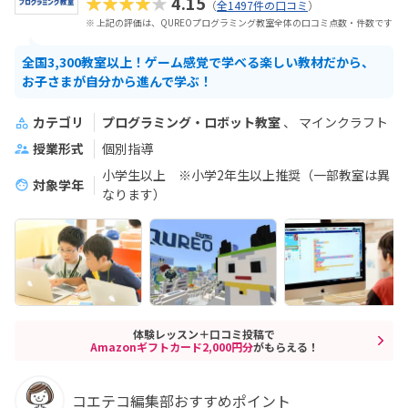
★★★★★
4.15
（
全1497件の口コミ
）
※ 上記の評価は、QUREOプログラミング教室全体の口コミ点数・件数です
全国3,300教室以上！ゲーム感覚で学べる楽しい教材だから、
お子さまが自分から進んで学ぶ！
カテゴリ
プログラミング・ロボット教室
マインクラフト
授業形式
個別指導
小学生以上 ※小学2年生以上推奨（一部教室は異
対象学年
なります）
体験レッスン＋口コミ投稿で
Amazonギフトカード2,000円分
がもらえる！
コエテコ編集部おすすめポイント