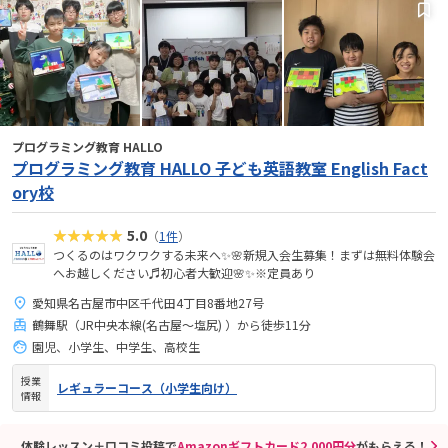
プログラミング教育 HALLO
プログラミング教育 HALLO 子ども英語教室 English Fact
ory校
★★★★★
5.0
（
1件
）
つくるのはワクワクする未来へ✨🌸新規入会生募集！まずは無料体験会
へお越しください♬初心者大歓迎🌸✨※定員あり
愛知県名古屋市中区千代田4丁目8番地27号
鶴舞駅（JR中央本線(名古屋～塩尻) ）から徒歩11分
園児、小学生、中学生、高校生
授業
レギュラーコース（小学生向け）
情報
体験レッスン＋口コミ投稿で
Amazonギフトカード2,000円分
がもらえる！