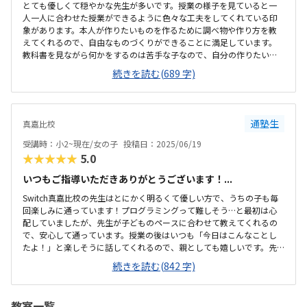
とても優しくて穏やかな先生が多いです。授業の様子を見ていると一
人一人に合わせた授業ができるように色々な工夫をしてくれている印
象があります。本人が作りたいものを作るために調べ物や作り方を教
えてくれるので、自由なものづくりができることに満足しています。
教科書を見ながら何かをするのは苦手な子なので、自分の作りたいも
のを作れるようにサポートしていただく体制がとても良いと思いま
続きを読む(689 字)
す。商業施設の中なので、駐車場等も心配ありません。毎回の送り迎
えは大変ですが、ついでに買い物ができるのでいいかなと思います。
一番は子供一人で通える環境があるといいですね。教室はとても広く
て綺麗です。教室の隣に保護者スペースと小さな遊び場があるので、
通塾生
真嘉比校
妹を遊ばせたりしています。ノートパソコンもたくさんあるので、学
ぶ環境として不足はないのかなと思います。パソコンを使うことがで
受講時：小2~現在/女の子
投稿日：2025/06/19
きるのでこのくらいの値段はするのかなと思います。安い...
★★★★★
5.0
いつもご指導いただきありがとうございます！...
Switch真嘉比校の先生はとにかく明るくて優しい方で、うちの子も毎
回楽しみに通っています！プログラミングって難しそう…と最初は心
配していましたが、先生が子どものペースに合わせて教えてくれるの
で、安心して通っています。授業の後はいつも「今日はこんなことし
たよ！」と楽しそうに話してくれるので、親としても嬉しいです。先
生がしっかり子どもの個性を見てくれているのが伝わってきて、とて
続きを読む(842 字)
もありがたいです。いつもありがとうございます。ただ教えるだけでな
く、考える力や発想力も育ててくれる内容で、学びながら自然と集中
力もついてきたように感じます。難しいところも先生が丁寧にフォロ
教室一覧