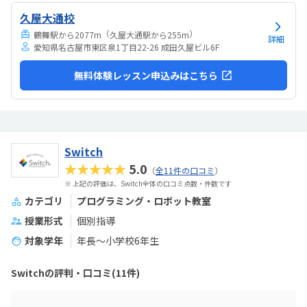
久屋大通校
（
）
鶴舞駅から2077m
久屋大通駅から255m
詳細
愛知県名古屋市東区泉1丁目22-26 成田久屋ビル6F
無料体験レッスン申込みはこちら
Switch
★★★★★
5.0
（
全11件の口コミ
）
※ 上記の評価は、Switch全体の口コミ点数・件数です
カテゴリ
プログラミング・ロボット教室
授業形式
個別指導
対象学年
年長～小学校6年生
Switchの評判・口コミ(11件)