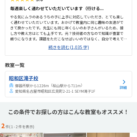
毎週楽しく通わせていただいています（行ける...
やる気にムラのあるうちの子に上手に対応していただき、とても楽し
く通わせていただいています。おかげで教室内に同じ趣味の友達がで
きて良かったです。先生にも同じ年くらいのお子さんがいるため、接
し方や教え方はとても上手です。元？技術者の方なので知識が豊富で
頼りになります。課題をただこなせばいいのではなく、自分で考えて
ちゃんと理解できるようになるように指導して下さり、本当に将来に
続きを読む(1,035 字)
つながるように考えてくれていてとてもありがたいです。プログラミ
ングコンテストや検定試験のことを一緒に調べてくれたり、情報をく
れたりと私も助かりました。解説動画を見ながら進めていくので、個
教室一覧
人のレベルに合わせて授業が進んでいきます。ただ動画を見るだけで
はなくちゃんと理解してるかの確認テストのようなものもあります。
昭和区滝子校
どこまで進んでいるのか？確認テストは出来ているのか？が保護者の
メールに送られてくるので、教室でちゃんと勉強してい...
（
）
御器所駅から1226m
桜山駅から711m
詳細
愛知県名古屋市昭和区広見町2-21-1 SEYM滝子1F
この条件でお探しの方はこんな教室もオススメ！
2
件(
1
-
2
件を表示)