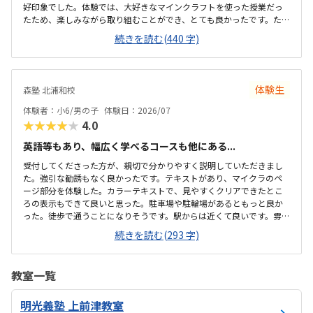
好印象でした。体験では、大好きなマインクラフトを使った授業だっ
たため、楽しみながら取り組むことができ、とても良かったです。た
だ、今後もずっとマインクラフトを使った内容ではないと伺ったの
続きを読む(440 字)
で、その後も興味を持って取り組めるかどうかは少し気になる点でし
た。教室は自宅から15分ほどの距離にあり、通いやすいと感じまし
た。また、駐車場もあるため、送り迎えもしやすく、安心して通わせ
られる環境だと思いました。教室は一人ひとりの席が完全に仕切られ
体験生
森塾 北浦和校
ているわけではありませんが、壁などで視線が分散しにくい工夫がさ
れており、集中しやすい雰囲気だと感じました。月4回（1回50分）で
体験者：小6/男の子
体験日：2026/07
約12,000円という料金は、我が家にとってはや...
★★★★★
4.0
英語等もあり、幅広く学べるコースも他にある...
受付してくださった方が、親切で分かりやすく説明していただきまし
た。強引な勧誘もなく良かったです。テキストがあり、マイクラのペ
ージ部分を体験した。カラーテキストで、見やすくクリアできたとこ
ろの表示もできて良いと思った。駐車場や駐輪場があるともっと良か
った。徒歩で通うことになりそうです。駅からは近くて良いです。雰囲
気も良く、清潔感もあった。部屋が区切られていて、個人スペースも
続きを読む(293 字)
確保されていて良かった。基本料金以外に、追加料金があまり無さそ
うで良かった。できれば、毎月1万以内で通いたいです。子供に熱心に
話しかけてくださったり、褒めてくださって、子供が頑張ろうという
教室一覧
気持ちになれて良かった。
明光義塾 上前津教室