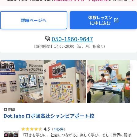
体験レッスン
詳細ページへ
に申し込む
050-1860-9647
【受付時間】14:00-20:00（日、月、祝除く)
ロボ団
Dot.labo ロボ団高辻シャンピアポート校
★★★★★
4.5
（
445件
）
「好きを学びに、社会につながる」楽しく学び、そして世界に羽ば