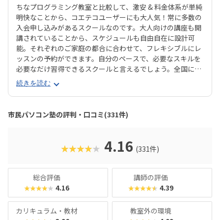
ちなプログラミング教室と比較して、激安 & 料金体系が単純
明快なことから、コエテコユーザーにも大人気！常に多数の
入会申し込みがあるスクールなのです。大人向けの講座も開
講されていることから、スケジュールも自由自在に設計可
能。それぞれのご家庭の都合に合わせて、フレキシブルにレ
ッスンの予約ができます。自分のペースで、必要なスキルを
必要なだけ習得できるスクールと言えるでしょう。全国に20
0教室が開講中（2025年7月現在）と、お住まいの近くにあ
続きを読む
る教室を探しやすいのも魅力ですね。 コースは「プログラミ
ング」系のコースがレベル別に4つと、パソコン操作を基本
から学べる「Windows11パソコンの基礎講座」「ワードで
市民パソコン塾の評判・口コミ(331件)
お絵描き」「写真デコレーション講座」などバラエティ豊
か。「とにかくプログラミングにハマって欲しい！」「せっ
かくだから、ビジネスに使えるツールもぜひ」など、ご家庭
4.16
★★★★★
(331件)
の方針に合わせてレッスン計画を立てることができます。な
んといっても50分1,210円！（何度でも言います！）「ちょ
っと試しにやらせてみようかな♪」なんてご家庭にピッタリ
総合評価
講師の評価
のスクールといえるでしょう。
4.16
4.39
★★★★★
★★★★★
カリキュラム・教材
教室外の環境