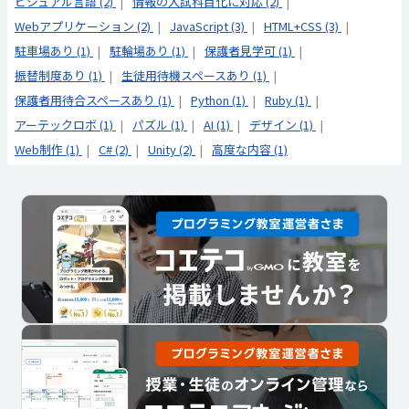
ビジュアル言語 (2)
情報の入試科目化に対応 (2)
Webアプリケーション (2)
JavaScript (3)
HTML+CSS (3)
駐車場あり (1)
駐輪場あり (1)
保護者見学可 (1)
振替制度あり (1)
生徒用待機スペースあり (1)
保護者用待合スペースあり (1)
Python (1)
Ruby (1)
アーテックロボ (1)
パズル (1)
AI (1)
デザイン (1)
Web制作 (1)
C# (2)
Unity (2)
高度な内容 (1)