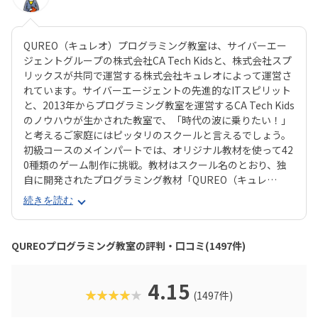
QUREO（キュレオ）プログラミング教室は、サイバーエー
ジェントグループの株式会社CA Tech Kidsと、株式会社スプ
リックスが共同で運営する株式会社キュレオによって運営さ
れています。サイバーエージェントの先進的なITスピリット
と、2013年からプログラミング教室を運営するCA Tech Kids
のノウハウが生かされた教室で、「時代の波に乗りたい！」
と考えるご家庭にはピッタリのスクールと言えるでしょう。
初級コースのメインパートでは、オリジナル教材を使って42
0種類のゲーム制作に挑戦。教材はスクール名のとおり、独
自に開発されたプログラミング教材「QUREO（キュレ
オ）」です。スマホゲームのような感覚でサクサク進められ
続きを読む
るのに、本格的な内容が学べるのが魅力。子どもにとっても
「やらされている感」がないので、楽しくゲームをクリアし
ていくようなペースでどんどん学習を進めていけます。教材
QUREOプログラミング教室の評判・口コミ(1497件)
のデザイン性も高く、実際にスマホゲーム開発で使用されて
いたキャラクター素材などを多数収録。リッチなグラフィッ
クに慣れている今の子どもでも、「安っぽい」「子どもっぽ
4.15
★★★★★
(1497件)
い」と思わず勉強に取り組めるでしょう。学習結果は通信簿
のような形で確認できるので、保護者も安心ですね。