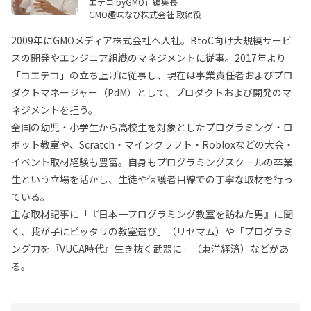
エテコ byGMO」編集長
GMO趣味なび株式会社 取締役
2009年にGMOメディア株式会社へ入社。BtoC向け大規模サービ
スの開発やエンジニア組織のマネジメントに従事。2017年より
「コエテコ」の立ち上げに従事し、現在は事業責任者およびプロ
ダクトマネージャー（PdM）として、プロダクトおよび開発のマ
ネジメントを担う。
全国の幼児・小学生から高校生を対象としたプログラミング・ロ
ボット教室や、Scratch・マインクラフト・Robloxなどの大会・
イベント取材経験も豊富。自身もプログラミングスクールの卒業
生という立場を活かし、生徒や保護者目線での丁寧な取材を行っ
ている。
主な取材記事に「『日本一プログラミング教室を訪ねた男』に聞
く、我が子にピッタリの教室選び」（リセマム）や「プログラミ
ング力を『VUCA時代』生き抜く武器に」（東洋経済）などがあ
る。