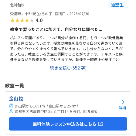
打ちで、気軽に試せそうな価格帯でした。料金体系も、分かりやすく
通塾生
北浦和校
よかったです。先生が優しく、おおらかだったので良かったです。教室
の雰囲気も良かったです。1人ずつブースが分かれており、ヘッドホン
受講時：小5~現在/男の子
投稿日：2026/07/30
もあり、先生もつかず離れずの距離感で良かったです。
★★★★★
4.0
教室で習ったことに加えて、自分なりに調べた...
机に２つ画面があり、一つが自分が操作する用、もう一つが映像授業
を見る用になっています。授業は映像を見ながら自分で進めていく形
で、分かりやすくゆっくり進んでいきます。もし分からないところが
あったら、教室にいる先生に質問することができます。テキストと映
像を見ながら授業を受けていきますが、映像を一時停止や戻すことは
できますがスキップはできません。分かりやすい内容ですが、指示さ
続きを読む(552 字)
れたことが早く終わってしまうと時間を持て余してしまうこともあり
ます。駅近のため、駐輪場は数台分ありますが駐車場はありません。
雨の日などは近くのコインパーキングに停めますが、空きがないこと
教室一覧
も多いです。お知らせや作品などの掲示物はいつも綺麗に貼られてい
て、教室内は綺麗に保たれています。良心的な値段で、また季節のオプ
金山校
ションの講習なども必要に応じて選ぶことができ、負担になることな
く続けられています。映像授業がメインではあります...
（
）
熱田駅から1691m
金山駅から257m
詳細
愛知県名古屋市中区金山1丁目14-9 長谷川ビル6階
無料体験レッスン申込みはこちら