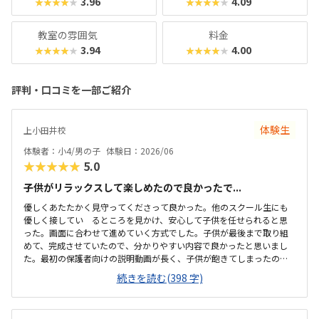
3.96
4.09
★★★★★
★★★★★
教室の雰囲気
料金
3.94
4.00
★★★★★
★★★★★
評判・口コミを一部ご紹介
体験生
上小田井校
体験者：小4/男の子
体験日：2026/06
★★★★★
5.0
子供がリラックスして楽しめたので良かったで...
優しくあたたかく見守ってくださって良かった。他のスクール生にも
優しく接してい るところを見かけ、安心して子供を任せられると思
った。画面に合わせて進めていく方式でした。子供が最後まで取り組
めて、完成させていたので、分かりやすい内容で良かったと思いまし
た。最初の保護者向けの説明動画が長く、子供が飽きてしまったの
で、紙面で渡すなどすると良いと思いました。駐車場がありました。
続きを読む(398 字)
立地も落ち着いた場所にあり、停めやすかったです。静かな環境で良
いと思いました。綺麗に整頓されており、すっきりしていた。一人ず
つブースがあり、ヘッドホンもあり、集中しやすい環境でした。お値