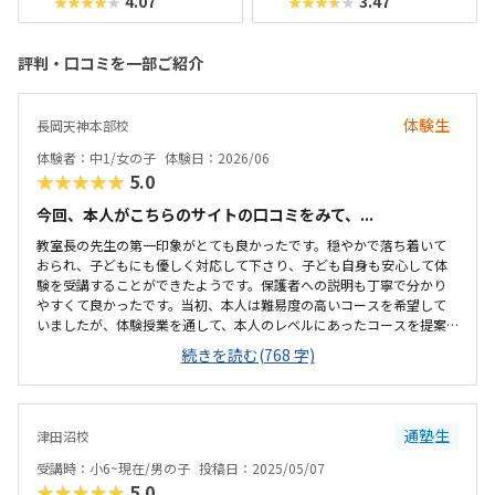
4.07
3.47
★★★★★
★★★★★
評判・口コミを一部ご紹介
体験生
長岡天神本部校
体験者：中1/女の子
体験日：2026/06
★★★★★
5.0
今回、本人がこちらのサイトの口コミをみて、...
教室長の先生の第一印象がとても良かったです。穏やかで落ち着いて
おられ、子どもにも優しく対応して下さり、子ども自身も安心して体
験を受講することができたようです。保護者への説明も丁寧で分かり
やすくて良かったです。当初、本人は難易度の高いコースを希望して
いましたが、体験授業を通して、本人のレベルにあったコースを提案
して頂けたのが良かったです。自宅から教室まで片道約20㎞と遠いの
続きを読む(768 字)
で、我が家の場合は車での送迎が必須となりますが、教室前に駐車ス
ペースがあるので、車送迎もしやすく助かります。教室自体は駅から
も近く、利便性の良い場所にあると思います。コンパクトなスペース
ですが、受講人数などを考慮すると、丁度良い広さの教室かと思いま
通塾生
津田沼校
す。教室の雰囲気も落ち着いていて良かったです。決して安い料金とは
いえませんが、教材や設備、その他諸々考慮すると、妥当な料金設定
受講時：小6~現在/男の子
投稿日：2025/05/07
だと思います。体験教室の時間設定が、通常の授業...
★★★★★
5.0