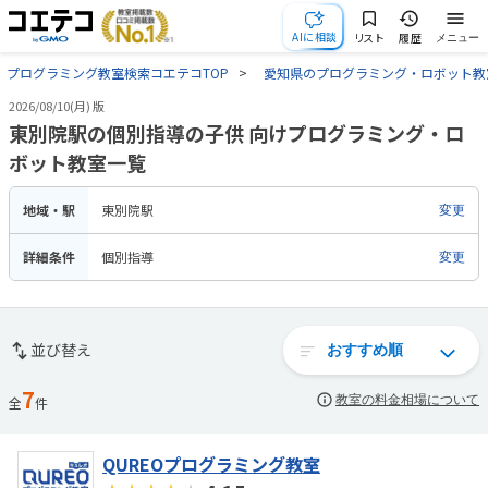
AIに相談
リスト
履歴
メニュー
プログラミング教室検索コエテコTOP
愛知県のプログラミング・ロボット教
2026/08/10(月) 版
東別院駅の個別指導の子供 向けプログラミング・ロ
ボット教室一覧
地域・駅
東別院駅
変更
詳細条件
個別指導
変更
並び替え
7
教室の料金相場について
全
件
QUREOプログラミング教室