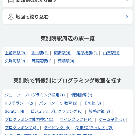
の
から
地図
絞り込む
で
東別院駅周辺の駅一覧
上前津駅(2)
金山駅(3)
鶴舞駅(4)
尾頭橋駅(3)
山王駅(4)
矢場町駅(2)
西高蔵駅(1)
荒畑駅(4)
東別院で特徴別にプログラミング教室を探す
ジュニア・プログラミング検定 (1)
個別指導 (7)
ITリテラシー (2)
パソコン・ICT教育 (3)
その他 (3)
Scratch (4)
ビジュアルプログラミング (6)
資格対策 (3)
プログラミング能力検定 (1)
マインクラフト (4)
ゲーム制作 (5)
プログラミング (5)
タイピング (4)
QUREO(キュレオ) (2)