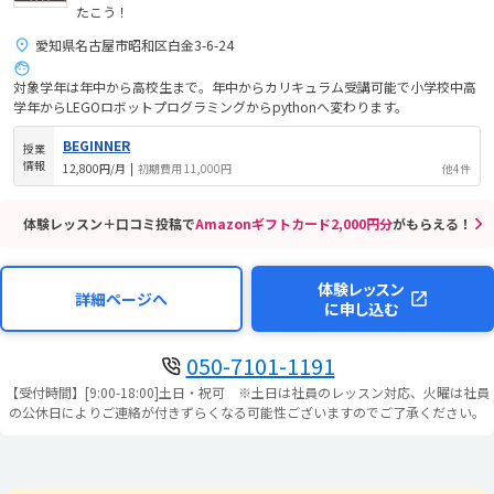
たこう！
愛知県名古屋市昭和区白金3-6-24
対象学年は年中から高校生まで。年中からカリキュラム受講可能で小学校中高
学年からLEGOロボットプログラミングからpythonへ変わります。
BEGINNER
授業
情報
12,800円/月
|
初期費用 11,000円
他4件
体験レッスン＋口コミ投稿で
Amazonギフトカード2,000円分
がもらえる！
体験レッスン
詳細ページへ
に申し込む
050-7101-1191
【受付時間】[9:00-18:00]土日・祝可 ※土日は社員のレッスン対応、火曜は社員
の公休日によりご連絡が付きずらくなる可能性ございますのでご了承ください。