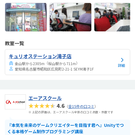
教室一覧
キュリオステーション滝子店
（
）
金山駅から2305m
桜山駅から711m
詳細
愛知県名古屋市昭和区広見町2-21-1 SEYM滝子1F
エーアスクール
★★★★★
4.6
（
全15件の口コミ
）
※ 上記の評価は、エーアスクール全体の口コミ点数・件数です
『本気を未来のゲームクリエイターを目指す君へ』Unityでつ
くる本格ゲーム制作プログラミング講座