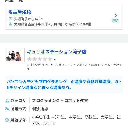
ーしてくれるので、つまずいても「もう一回やってみよう！」という
気持ちで前向きに取り組めているのがすごいです。プログラミング初
名古屋栄校
心者の子でも安心して始められる授業内容だと思います。おもろまち
駅からも近く、無料駐車場もあるので送り迎え...
矢場町駅から476m
詳細
愛知県名古屋市中区栄3丁目7番9号 新鏡栄ビル8階
キュリオステーション滝子店
★★★★★
-
※ 上記の評価は、キュリオステーション滝子店全体の口コミ点数・件数で
す
パソコン＆子どもプログラミング AI講座や資格対策講座、We
bデザイン講座など様々な講座あり。
カテゴリ
プログラミング・ロボット教室
授業形式
個別指導
小学1年生～6年生、中学生、高校生、大学生、社
対象学年
会人、シニア