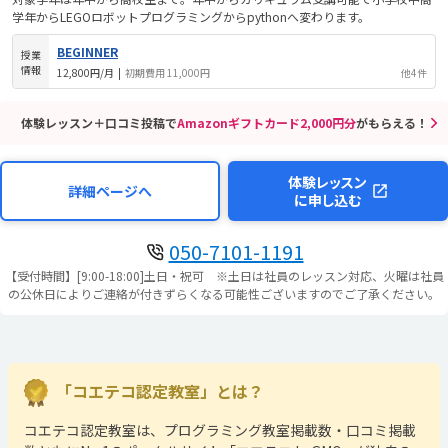
学年からLEGOロボットプログラミングからpythonへ変わります。
BEGINNER
授業
情報
12,800円/月
|
初期費用 11,000円
他4件
体験レッスン＋口コミ投稿で
Amazonギフトカード2,000円分
がもらえる！
体験レッスン
詳細ページへ
に申し込む
050-7101-1191
【受付時間】[9:00-18:00]土日・祝可 ※土日は社員のレッスン対応、火曜は社員
の公休日によりご連絡が付きずらくなる可能性ございますのでご了承ください。
「コエテコ認定教室」とは？
コエテコ認定教室は、プログラミング教室掲載数・口コミ掲載