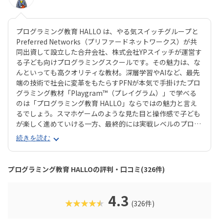
プログラミング教育 HALLO は、やる気スイッチグループと
Preferred Networks（プリファードネットワークス）が共
同出資して設立した合弁会社、株式会社YPスイッチが運営す
る子ども向けプログラミングスクールです。その魅力は、な
んといっても高クオリティな教材。深層学習やAIなど、最先
端の技術で社会に変革をもたらすPFNが本気で手掛けたプロ
グラミング教材「Playgram™（プレイグラム）」で学べる
のは「プログラミング教育 HALLO」ならではの魅力と言え
るでしょう。スマホゲームのような見た目と操作感で子ども
が楽しく進めていける一方、最終的には実戦レベルのプログ
ラミングスキルが身につく「Playgram」には、まるでマイ
続きを読む
ンクラフト（マイクラ）のように3D空間をデザインできるモ
ードも。子どもの創造性と技術力、そのどちらも高めていけ
るスクールをお探しのご家庭にぴったりのスクールです。ま
プログラミング教育 HALLOの評判・口コミ(326件)
た、運営元のやる気スイッチグループといえば、子どもの性
格や学習タイプを見極める「個性診断テスト（ETS）」も有
名。学習計画や講師とのマッチングに使われるそうで、「教
4.3
★★★★★
(326件)
材はいいけど、先生との相性が……」なんてトラブルも極力
防ぎます。入り口は楽しく、奥行きはどこまでも！ぜひお近