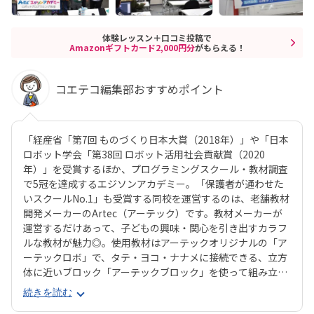
体験レッスン＋口コミ投稿で
Amazonギフトカード2,000円分
がもらえる！
コエテコ編集部おすすめポイント
「経産省「第7回 ものづくり日本大賞（2018年）」や「日本
ロボット学会「第38回 ロボット活用社会貢献賞（2020
年）」を受賞するほか、プログラミングスクール・教材調査
で5冠を達成するエジソンアカデミー。「保護者が通わせた
いスクールNo.1」も受賞する同校を運営するのは、老舗教材
開発メーカーのArtec（アーテック）です。教材メーカーが
運営するだけあって、子どもの興味・関心を引き出すカラフ
ルな教材が魅力◎。使用教材はアーテックオリジナルの「ア
ーテックロボ」で、タテ・ヨコ・ナナメに接続できる、立方
体に近いブロック「アーテックブロック」を使って組み立て
ます。一般的なブロック教材に比べて自由度が高いので、立
続きを読む
体が苦手なお子さんでも思うとおりのロボットが組み立てら