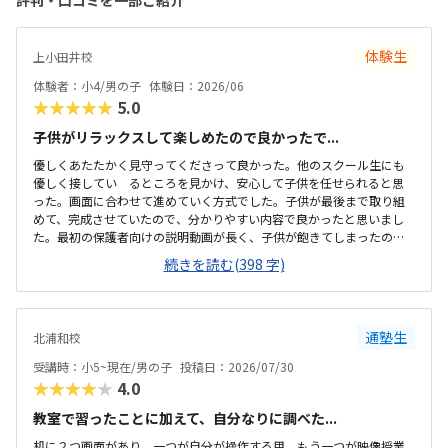
評判・口コミを一部ご紹介
体験生
上小田井校
体験者：小4/男の子
体験日：2026/06
★★★★★
5.0
子供がリラックスして楽しめたので良かったで...
優しくあたたかく見守ってくださって良かった。他のスクール生にも
優しく接してい るところを見かけ、安心して子供を任せられると思
った。画面に合わせて進めていく方式でした。子供が最後まで取り組
めて、完成させていたので、分かりやすい内容で良かったと思いまし
た。最初の保護者向けの説明動画が長く、子供が飽きてしまったの
で、紙面で渡すなどすると良いと思いました。駐車場がありました。
続きを読む(398 字)
立地も落ち着いた場所にあり、停めやすかったです。静かな環境で良
いと思いました。綺麗に整頓されており、すっきりしていた。一人ず
つブースがあり、ヘッドホンもあり、集中しやすい環境でした。お値
打ちで、気軽に試せそうな価格帯でした。料金体系も、分かりやすく
通塾生
北浦和校
よかったです。先生が優しく、おおらかだったので良かったです。教室
の雰囲気も良かったです。1人ずつブースが分かれており、ヘッドホン
受講時：小5~現在/男の子
投稿日：2026/07/30
もあり、先生もつかず離れずの距離感で良かったです。
★★★★★
4.0
教室で習ったことに加えて、自分なりに調べた...
机に２つ画面があり、一つが自分が操作する用、もう一つが映像授業