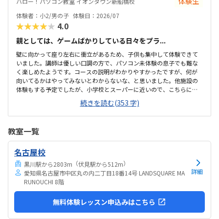
体験生
ハロー！パソコン教室 イオンタウン新船橋校
プライベートでも使えるからいいかな、と思ってます。学校で使って
いるパソコンはタッチパネルタイプなので、キーボードは打てるかな
体験者：小2/男の子
体験日：2026/07
と心配でしたが、すぐに慣れました。コマンド１つでた...
★★★★★
4.0
親としては、ゲームばかりしている日々をプラ...
壁に向かって座り左右に衝立があるため、子供も集中して体験できて
いました。講師は優しい口調の方で、パソコン未体験の息子でも難な
く楽しめたようです。コースの説明がわかりやすかったですが、何が
向いてるかはやってみないとわからないな、と思いました。他施設の
体験もする予定でしたが、小学校とスーパーに近いので、こちらに決
めました。息子はゲーミングチェアに初めて座れて嬉しかったようで
続きを読む(353 字)
す。開放的というよりは、落ち着いて楽しめるところが、息子には合
っていそうです。少し高いなという印象ですが、自宅のパソコンから
も利用できるとの事なので、やる気次第では納得できそうだなと思い
教室一覧
ました。日頃はSwitchで、マイクラやぽこあポケモンで建築を楽しん
でいます。担当の方と相談して今回のコースが向いてるんじゃないか
名古屋校
と勧められました。
（
）
黒川駅から2803m
伏見駅から512m
詳細
愛知県名古屋市中区丸の内二丁目18番14号 LANDSQUARE MA
RUNOUCHI 8階
無料体験レッスン申込みはこちら