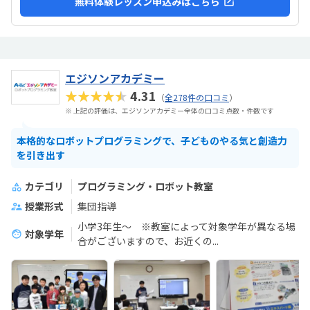
無料体験レッスン申込みはこちら
エジソンアカデミー
★★★★★
4.31
（
全278件の口コミ
）
※ 上記の評価は、エジソンアカデミー全体の口コミ点数・件数です
本格的なロボットプログラミングで、子どものやる気と創造力
を引き出す
カテゴリ
プログラミング・ロボット教室
授業形式
集団指導
小学3年生～ ※教室によって対象学年が異なる場
対象学年
合がございますので、お近くの...