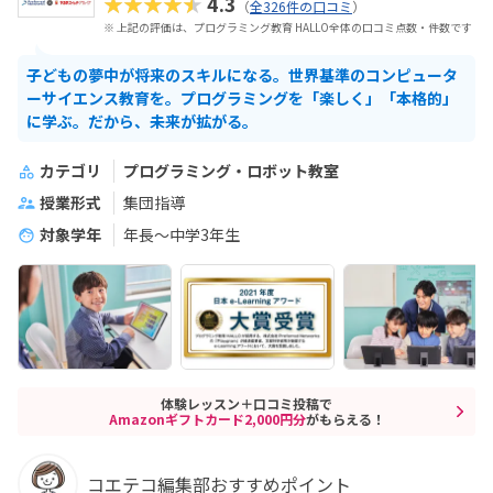
★★★★★
4.3
（
全326件の口コミ
）
※ 上記の評価は、プログラミング教育 HALLO全体の口コミ点数・件数です
子どもの夢中が将来のスキルになる。世界基準のコンピュータ
ーサイエンス教育を。プログラミングを「楽しく」「本格的」
に学ぶ。だから、未来が拡がる。
カテゴリ
プログラミング・ロボット教室
授業形式
集団指導
対象学年
年長～中学3年生
体験レッスン＋口コミ投稿で
Amazonギフトカード2,000円分
がもらえる！
コエテコ編集部おすすめポイント