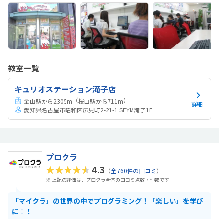
教室一覧
キュリオステーション滝子店
（
）
金山駅から2305m
桜山駅から711m
詳細
愛知県名古屋市昭和区広見町2-21-1 SEYM滝子1F
プロクラ
★★★★★
4.3
（
全760件の口コミ
）
※ 上記の評価は、プロクラ全体の口コミ点数・件数です
「マイクラ」の世界の中でプログラミング！「楽しい」を学び
に！！