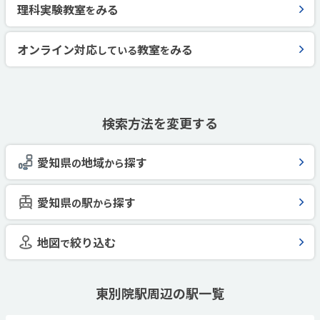
理科実験教室
みる
を
オンライン対応
教室
みる
している
を
検索方法を変更する
愛知県
地域
探す
の
から
愛知県
駅
探す
の
から
地図
絞り込む
で
東別院駅周辺の駅一覧