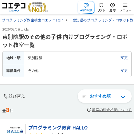
AIに相談
リスト
履歴
メニュー
プログラミング教室検索コエテコTOP
愛知県のプログラミング・ロボット教
2026/08/09(日) 版
東別院駅のその他の子供 向けプログラミング・ロボ
ット教室一覧
地域・駅
東別院駅
変更
詳細条件
その他
変更
並び替え
8
教室の料金相場について
全
件
プログラミング教育 HALLO