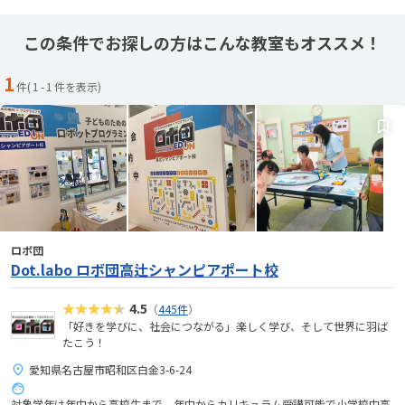
この条件でお探しの方はこんな教室もオススメ！
1
件(
1
-
1
件を表示)
ロボ団
Dot.labo ロボ団高辻シャンピアポート校
★★★★★
4.5
（
445件
）
「好きを学びに、社会につながる」楽しく学び、そして世界に羽ば
たこう！
愛知県名古屋市昭和区白金3-6-24
対象学年は年中から高校生まで。年中からカリキュラム受講可能で小学校中高