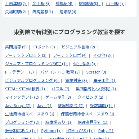
上前津駅(2)
金山駅(3)
鶴舞駅(4)
尾頭橋駅(3)
山王駅(4)
矢場町駅(2)
西高蔵駅(1)
荒畑駅(4)
東別院で特徴別にプログラミング教室を探す
集団指導 (5)
ロボット (3)
ビジュアル言語 (2)
アーテックブロック (3)
アーテックロボ (4)
その他 (8)
ジュニア・プログラミング検定 (1)
個別指導 (3)
ITリテラシー (3)
パソコン・ICT教育 (3)
Scratch (3)
ビジュアルプログラミング (6)
資格対策 (3)
電子工作 (1)
STEM・STEAM教育 (1)
パズル (2)
集団指導(少人数制) (1)
マインクラフト (2)
ゲーム制作 (3)
タイピング (2)
JavaScript (2)
Java (1)
駐輪場あり (2)
複数講師 (1)
生徒用待機スペースあり (2)
保護者用待合スペースあり (2)
プログラミング (2)
駐車場あり (1)
保護者見学可 (1)
振替制度あり (1)
Python (1)
HTML+CSS (1)
Ruby (1)
AI (1)
デザイン (1)
Web制作 (1)
C# (1)
Unity (1)