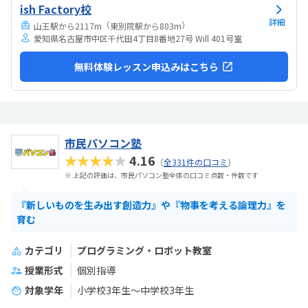
すい感じがします。ひとそれぞれになってしまい...
ish Factory校
詳細
（
）
山王駅から2117m
東別院駅から803m
愛知県名古屋市中区千代田4丁目8番地27号 Will 401号室
無料体験レッスン申込みはこちら
市民パソコン塾
★★★★★
4.16
（
全331件の口コミ
）
※ 上記の評価は、市民パソコン塾全体の口コミ点数・件数です
『新しいものを生み出す創造力』や『物事を考える論理力』を
育む
カテゴリ
プログラミング・ロボット教室
授業形式
個別指導
対象学年
小学校3年生～中学校3年生