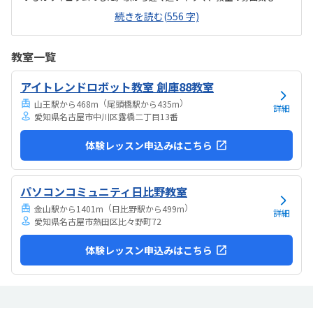
るく安心して通えました。教室は明るく学びやすい雰囲気でしたが、
続きを読む(556 字)
共同のトイレが和式のみしかなく、娘が和式トイレを使えないため設
備面がもう少し配慮されていると安心して通えると感じました。料金
設定は内容に対して妥当で、負担も特に感じませんでした。カリキュ
教室一覧
ラムやサポート面を考えると納得できる価格で、安心して続けられる
と感じました。教室は明るく安心でき、子どもが楽しそうに取り組む
アイトレンドロボット教室 創庫88教室
姿が親として嬉しかったです。特にロボットが動いた瞬間の笑顔が印
象的で、意欲的に学べる環境だと感じました。教室自体...
（
）
山王駅から468m
尾頭橋駅から435m
詳細
愛知県名古屋市中川区露橋二丁目13番
体験レッスン申込みはこちら
パソコンコミュニティ日比野教室
（
）
金山駅から1401m
日比野駅から499m
詳細
愛知県名古屋市熱田区比々野町72
体験レッスン申込みはこちら