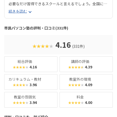
必要なだけ習得できるスクールと言えるでしょう。全国に20
0教室が開講中（2025年7月現在）と、お住まいの近くにあ
続きを読む
る教室を探しやすいのも魅力ですね。 コースは「プログラミ
ング」系のコースがレベル別に4つと、パソコン操作を基本
から学べる「Windows11パソコンの基礎講座」「ワードで
市民パソコン塾の評判・口コミ(331件)
お絵描き」「写真デコレーション講座」などバラエティ豊
か。「とにかくプログラミングにハマって欲しい！」「せっ
かくだから、ビジネスに使えるツールもぜひ」など、ご家庭
4.16
★★★★★
(331件)
の方針に合わせてレッスン計画を立てることができます。な
んといっても50分1,210円！（何度でも言います！）「ちょ
っと試しにやらせてみようかな♪」なんてご家庭にピッタリ
総合評価
講師の評価
のスクールといえるでしょう。
4.16
4.39
★★★★★
★★★★★
カリキュラム・教材
教室外の環境
3.96
4.09
★★★★★
★★★★★
教室の雰囲気
料金
3.94
4.00
★★★★★
★★★★★