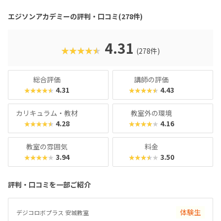
れるでしょう。レゴ®︎ブロックよりも色合いがやさしめなの
で、女の子もとっつきやすいはずです。エジソンアカデミー
エジソンアカデミーの評判・口コミ(278件)
のカリキュラムの目玉は、毎月新しいロボットが作れるこ
と。信号機やライントレースから始め、2足歩行ロボットな
ど高度なものにもチャレンジできます。基礎カリキュラムは
4.31
★★★★★
(278件)
2年分ですが、3年目以降の生徒に向けた「エキスパート編」
もあるので、まだまだスキルを高めたい！なんてお子さんも
安心です。最近では「Universal Robotics Challenge（UR
総合評価
講師の評価
C）」という大会を立ち上げるなど、ますます子どものやる
4.31
4.43
★★★★★
★★★★★
気を引き出すスクールになっています。
カリキュラム・教材
教室外の環境
4.28
4.16
★★★★★
★★★★★
教室の雰囲気
料金
3.94
3.50
★★★★★
★★★★★
評判・口コミを一部ご紹介
体験生
デジコロボプラス 安城教室