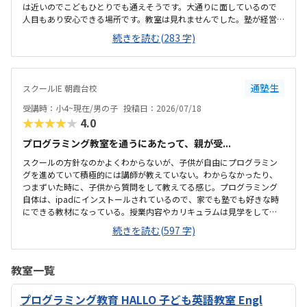
は近いのでこどもひとりでも通えそうです。大通りに面しているので
人目もあり安心できる場所です。教室は見れませんでした。塾が経営
しているとのことで塾の方の教室は少し覗けました。建物自体が古い
続きを読む(283 字)
感じでした。週1で15,000円は高いように思いました。もう少し回数を
増やしてもらうか、下げてもらえると助かります。説明してくれた方
はとても説明がわかりやすく、こどもに寄り添ってくださいました。
通塾生
スクールIE 朝霞台校
受講時：小4~現在/男の子
投稿日：2026/07/18
★★★★★
4.0
プログラミング教室を通うにあたって、親が受...
スクールの方針なのかよくわからないが、子供が自由にプログラミン
グを進めていて積極的には講師が教えていない。わからなかったり、
つまずいた時に、子供から質問をして教えてる感じ。プログラミング
自体は、ipadにインストールされているので、家でも塾でも好きな時
にできる教材になっている。授業内容やカリキュラムは見学をしてい
ないので子供の話だが、積極的に講師が教えていないみたい。月1回は
続きを読む(597 字)
プログラミングで作ったものを発表すると聞いていたが、実施してな
いみたい。駅からは徒歩ですぐ来れる距離で、一本道だから迷うこと
なく来れるので立地は良いと思います。駐車場はないので、車の送迎
教室一覧
は路上駐車になります。駐輪スペースはあるので子供一人でも近い人
なら行けると思います。奥の方まで覗いたことはないので詳しくはわ
プログラミング教育 HALLO 子ども英語教室 Engl
からないが、入り口や教室の内装は奇麗だと思います。気軽に入りや