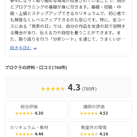
夢中になって取り組める環境が用意されていることで、自然
とプログラミングの基礎が身に付きます。基礎・初級・中
級・上級とステップアップできるカリキュラムで、初心者で
も無理なくレベルアップできるのも安心です。特に、全コー
スにある「発表の日」では、自分の作品を友達の前で説明す
る機会があり、伝える力や自信を養うことができます。ま
た、振り返りを行う「分析シート」を通じて、うまくいかな
かった点をどう改善するかを考える習慣が身に付くのも特徴
続きを読む
です。さらに、講師は子どもたちの答えを引き出すコーチン
グ型指導を採用。自分で考え、解決する力を育みます。全国
600以上の教室で展開され、初めてでも安心して参加できる
プロクラの評判・口コミ(760件)
無料体験も実施中。遊びながら未来につながる力を育てられ
る、今注目のプログラミング教室です。
4.3
★★★★★
(760件)
総合評価
講師の評価
4.30
4.53
★★★★★
★★★★★
カリキュラム・教材
教室外の環境
4.44
4.16
★★★★★
★★★★★