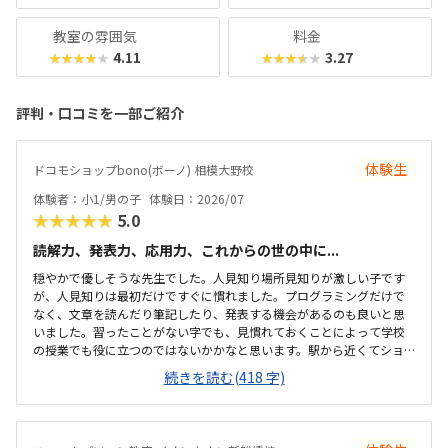
教室の雰囲気
料金
4.11
3.27
★★★★★
★★★★★
評判・口コミを一部ご紹介
体験生
ドコモショップbono(ボーノ) 相模大野校
体験者：小1/男の子
体験日：2026/07
★★★★★
5.0
読解力、発表力、応用力、これからの世の中に...
穏やかで優しそうな先生でした。人見知り場所見知りが激しい子です
が、人見知りは最初だけですぐに慣れました。プログラミングだけで
なく、文章を読んだり筆記したり、発表する機会があるのも良いと思
いました。習ったことがない字でも、見慣れておくことによって学校
の授業でも役に立つのではないかかなと思います。駅から近くてショ
ッピングモールの中にあるので便利です。車で来ても授業分の駐車券
続きを読む(418 字)
は付けてくれるそうです。ドコモショップ内なので音が気になるかと
思いましたが、扉を閉めればそんなに気になりませんでした。一面ガ
ラスなので程よい解放感で授業の様子が見れます。プログラミング教
室としてはこれくらいかな、という印象です。教材はマイクラなので