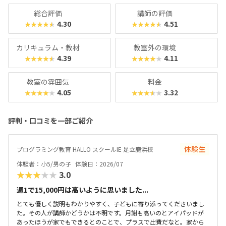
くの教室に足を運んでみてくださいね。
総合評価
講師の評価
4.30
4.51
★★★★★
★★★★★
カリキュラム・教材
教室外の環境
4.39
4.11
★★★★★
★★★★★
教室の雰囲気
料金
4.05
3.32
★★★★★
★★★★★
評判・口コミを一部ご紹介
体験生
プログラミング教育 HALLO スクールIE 足立鹿浜校
体験者：小5/男の子
体験日：2026/07
★★★★★
3.0
週1で15,000円は高いように思いました...
とても優しく説明もわかりやすく、子どもに寄り添ってくださいまし
た。その人が講師かどうかは不明です。月謝も高いのとアイパッドが
あったほうが家でもできるとのことで、プラスで出費だなと。家から