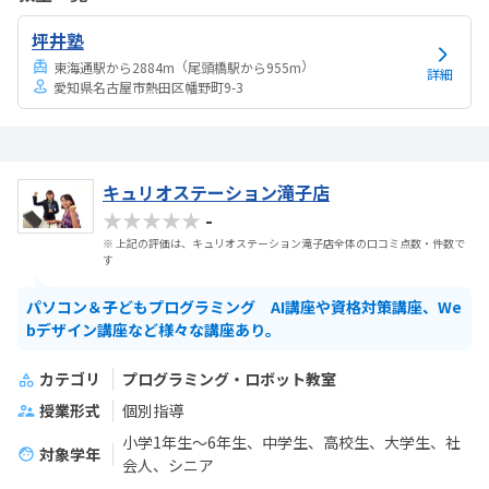
月謝は高いと感じる。一人の生徒に二人の先生になる予定ですとのこ
坪井塾
とで贅沢すぎるなと思う反面一緒に学ぶ友達がいるともっと良いなと
思った。教材カリキュラムは問題ないが、教材が良い...
（
）
東海通駅から2884m
尾頭橋駅から955m
詳細
愛知県名古屋市熱田区幡野町9-3
キュリオステーション滝子店
★★★★★
-
※ 上記の評価は、キュリオステーション滝子店全体の口コミ点数・件数で
す
パソコン＆子どもプログラミング AI講座や資格対策講座、We
bデザイン講座など様々な講座あり。
カテゴリ
プログラミング・ロボット教室
授業形式
個別指導
小学1年生～6年生、中学生、高校生、大学生、社
対象学年
会人、シニア