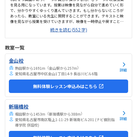
を見る用になっています。授業は映像を見ながら自分で進めていく形
で、分かりやすくゆっくり進んでいきます。もし分からないところが
あったら、教室にいる先生に質問することができます。テキストと映
像を見ながら授業を受けていきますが、映像を一時停止や戻すことは
できますがスキップはできません。分かりやすい内容ですが、指示さ
続きを読む(552 字)
れたことが早く終わってしまうと時間を持て余してしまうこともあり
ます。駅近のため、駐輪場は数台分ありますが駐車場はありません。
雨の日などは近くのコインパーキングに停めますが、空きがないこと
教室一覧
も多いです。お知らせや作品などの掲示物はいつも綺麗に貼られてい
て、教室内は綺麗に保たれています。良心的な値段で、また季節のオプ
金山校
ションの講習なども必要に応じて選ぶことができ、負担になることな
く続けられています。映像授業がメインではあります...
（
）
熱田駅から1691m
金山駅から257m
詳細
愛知県名古屋市中区金山1丁目14-9 長谷川ビル6階
無料体験レッスン申込みはこちら
新瑞橋校
（
）
堀田駅から1453m
新瑞橋駅から388m
詳細
愛知県名古屋市南区駈上1-11-29 新瑞南ビル201 (ナビ個別指
導学院 併設校)