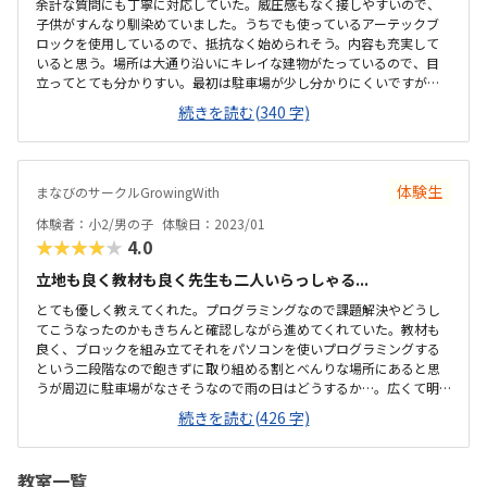
余計な質問にも丁寧に対応していた。威圧感もなく接しやすいので、
子供がすんなり馴染めていました。うちでも使っているアーテックブ
ロックを使用しているので、抵抗なく始められそう。内容も充実して
いると思う。場所は大通り沿いにキレイな建物がたっているので、目
立ってとても分かりすい。最初は駐車場が少し分かりにくいですが、
換気等、気を使っておこなっていた。教室内も清潔感があり、リラッ
続きを読む(340 字)
クスできる雰囲気。授業は月2回です。もう少し安いとありがたいです
が、他のプログラミングスクールより安価だと思います。自分が作っ
たものが動くので、楽しかったようです。内容は子供が興味を持つよ
うな工夫をしてあると思いました。希望があればプラス1000円でタイ
体験生
まなびのサークルGrowingWith
ピングを学べます。色々と行き届いた教室だと思いました。
体験者：小2/男の子
体験日：2023/01
★★★★★
4.0
立地も良く教材も良く先生も二人いらっしゃる...
とても優しく教えてくれた。プログラミングなので課題解決やどうし
てこうなったのかもきちんと確認しながら進めてくれていた。教材も
良く、ブロックを組み立てそれをパソコンを使いプログラミングする
という二段階なので飽きずに取り組める割とべんりな場所にあると思
うが周辺に駐車場がなさそうなので雨の日はどうするか…。広くて明
るい。レンタルルームとして使われているようなので広すぎるくら
続きを読む(426 字)
い、リラックスして授業を受けられた。時間と料金の提示が曖昧な所
があった。休んだ場合は振替等はなく次回はその2コマは飛ばして次の
課題になるとの話だったので良いのか悪いのか…。月一回でニコマや
教室一覧
るとの話だったので集中力が持つかどうか気になった。月1度と思うと