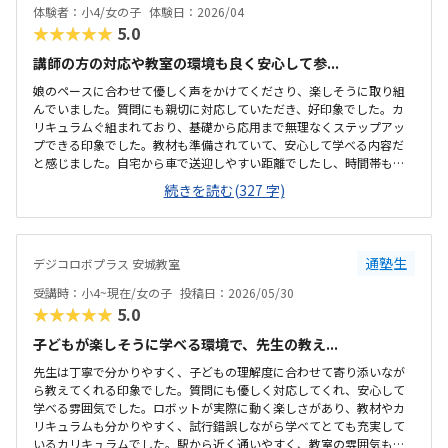
体験者：小4/女の子
体験日：2026/04
★★★★★
5.0
講師の方の対応や教室の環境も良く安心して参...
娘のペースに合わせて優しく声をかけてくださり、楽しそうに取り組
んでいました。質問にも親切に対応していただき、好印象でした。カ
リキュラムぐ組まれており、基礎から応用まで無理なくステップアッ
プできる印象でした。教材も準備されていて、安心して学べる内容だ
と感じました。自宅から車で送迎しやすい距離でしたし、時間帯も無
理なく通える範囲で、安心して続けられそうです。教材がきちんと整
続きを読む(327 字)
備されており学習に集中できる環境だと感じました。教室全体の雰囲
気も明るく初めてでも入りやすかったです。ロボット教材や指導の質
を踏まえると料金は適切だと思います。。内容に見合った価格だと感
じています。雰囲気がよく、子供が自然と興味を持って取り組める空
通塾生
デジコロボプラス 安城教室
気づくりがされていると感じました。
受講時：小4~現在/女の子
投稿日：2026/05/30
★★★★★
5.0
子どもが楽しそうに学べる環境で、先生の教え...
先生は丁寧で分かりやすく、子どもの理解度に合わせて寄り添いなが
ら教えてくれる印象でした。質問にも優しく対応してくれ、安心して
学べる雰囲気でした。ロボットが実際に動く楽しさがあり、教材やカ
リキュラムも分かりやすく、試行錯誤しながら学べてとても充実して
いるカリキュラムでした。駅から近く通いやすく、教室の雰囲気も明