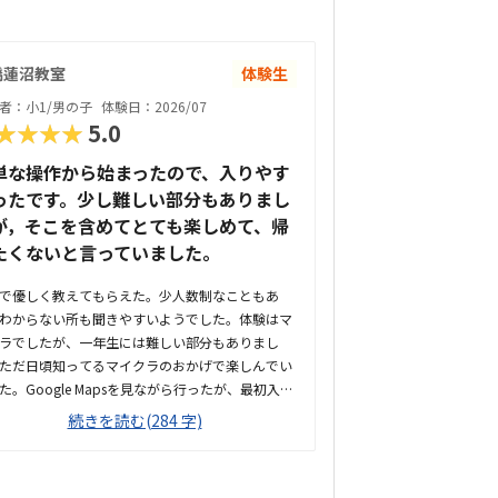
橋蓮沼教室
体験生
者：小1/男の子
体験日：2026/07
★★★★
5.0
単な操作から始まったので、入りやす
ったです。少し難しい部分もありまし
が，そこを含めてとても楽しめて、帰
たくないと言っていました。
で優しく教えてもらえた。少人数制なこともあ
わからない所も聞きやすいようでした。体験はマ
ラでしたが、一年生には難しい部分もありまし
ただ日頃知ってるマイクラのおかげで楽しんでい
た。Google Mapsを見ながら行ったが、最初入口
らなかった。エレベーターはない。扉を開ける前
続きを読む(284 字)
印象が全然違いました。とても綺麗で、広々とし
ました。教室内は土足でしたが、全体的に綺麗で
。プログラミングあるあるですが、やっぱり月2