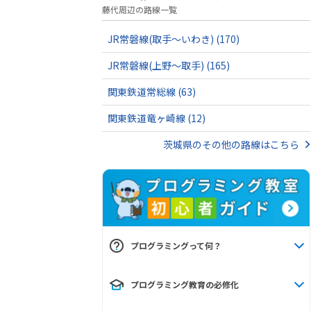
藤代周辺の路線一覧
JR常磐線(取手～いわき)
(170)
JR常磐線(上野～取手)
(165)
関東鉄道常総線
(63)
関東鉄道竜ヶ崎線
(12)
茨城県のその他の路線はこちら
プログラミングって何？
プログラミング教育の必修化