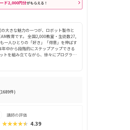
ード2,000円分
がもらえる！
室の大きな魅力の一つが、ロボット製作と
教育です。 全国2,000教室・生徒数27,
ども一人ひとりの「好き」「得意」を伸ばす
は年中から段階的にステップアップできる
ボットを組み立てながら、徐々にプログラミ
材は、ロボットクリエイター・高橋智隆先
70種類以上のロボットが作れるパーツ構
月2回の90分授業では、ロボットを完成させ
する「応用実践」を繰り返す設計。子ども
る仕組みになっています。 自ら考え、試
創造力や論理的思考力を育むだけでなく、
(1689件)
す。
講師の評価
★★★★★
4.39