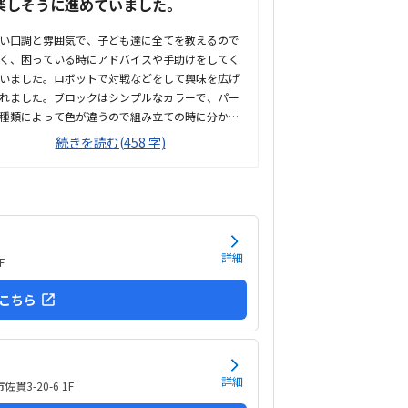
楽しそうに進めていました。
い口調と雰囲気で、子ども達に全てを教えるので
く、困っている時にアドバイスや手助けをしてく
いました。ロボットで対戦などをして興味を広げ
れました。ブロックはシンプルなカラーで、パー
種類によって色が違うので組み立ての時に分かり
そうでした。子どもが興味を持ちそうなロボット
続きを読む(458 字)
や動きがあり良かったです。駐車場は停めやす
分かりやすい場所にあるので助かります。近くに
施設もあるので、習ってない兄弟が過ごしやすい
いました。教室はシンプルで余計なものが置いて
ので集中できそうです。清潔な空間でした。授業
日に2コマとれたり、翌月に回したりできるのは助
詳細
F
ます。料金は今の物価で考えれば高いとは思いま
が、子どもの成長具合で判断すると思います。子
こちら
が自発的にどんどん作り進めていったのには正直
ました。最初からたくさんあれこれ説明されずブ
クを触らせてもらったの...
詳細
貫3-20-6 1F