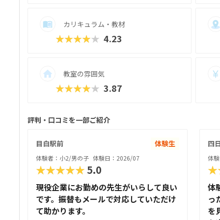
カリキュラム・教材
★★★★★
4.23
教室の雰囲気
★★★★★
3.87
評判・口コミを一部ご紹介
目白駅前
体験生
四
体験者：小2/男の子
体験日：2026/07
体験
★★★★★
5.0
★
現役企業にお勤めの先生がいらして良い
体
です。振替もメールで対応していただけ
っ
て助かります。
を