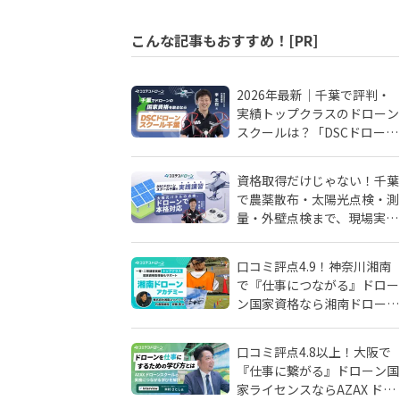
こんな記事もおすすめ！[PR]
2026年最新｜千葉で評判・
実績トップクラスのドローン
スクールは？「DSCドローン
スクール千葉」が選ばれる理
由
資格取得だけじゃない！千葉
で農薬散布・太陽光点検・測
量・外壁点検まで、現場実務
に強いドローンスクールはD
SCドローンスクール千葉
口コミ評点4.9！神奈川湘南
で『仕事につながる』ドロー
ン国家資格なら湘南ドローン
アカデミーがおすすめ！地域
密着人材会社が母体！
口コミ評点4.8以上！大阪で
『仕事に繋がる』ドローン国
家ライセンスならAZAX ドロ