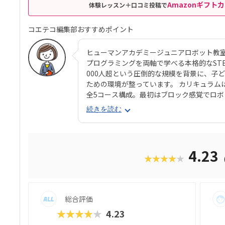
Amazonギフトカ
体験レッスン＋口コミ投稿で
コエテコ編集部おすすめポイント
ヒューマンアカデミージュニアロボット教
プログラミングを両軸で学べる本格的なSTEAM
000人超という圧倒的な規模を背景に、子
ための環境が整っています。 カリキュラム
全5コース構成。最初はブロック感覚でロ
ング要素も加わっていきます。 使用する教
続きを読む
生と共同開発されたオリジナルキットです。
成で、飽きずに続けやすい点も特徴です。 
る「基本製作」と、オリジナル改造に挑戦
たちは毎回、新しい達成感と成長を実感でき
4.23
★★★★★
行錯誤しながらロボットを動かす経験は、
学ぶ楽しさそのものを教えてくれるはずで
総合評価
★★★★★
4.23