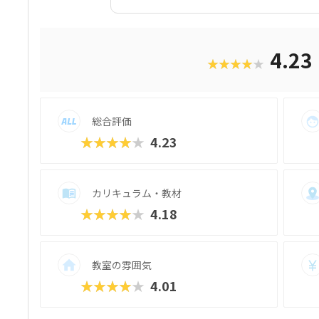
るそうです。カリキュラムは全5年構成で、
ジュアルプログラミングツール「Scratc
実際に使用するプログラミング言語「JavaS
きます。ベーシックコースではマウス操作
4.23
★★★★★
自宅でまったくパソコンをさわったことの
っていけるでしょう。大学入試やオフィス
ておきたい」方におすすめのスクールとい
ナルの教材で学べるので、高クオリティな
総合評価
★★★★★
4.23
カリキュラム・教材
★★★★★
4.18
教室の雰囲気
★★★★★
4.01