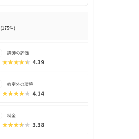
で、初心者や女の子でもとっつきやすいビ
h（スクラッチ）」から初めて、エンジニアが
cript」までステップアップすることがで
など、パソコンの操作自体から学べるので、
ないお子さんでも戸惑うことなく授業に入
(175件)
ワークなど、「将来のことを考えて習わせ
えます。また、いずれもヒューマンオリジ
指導を求める保護者におすすめできます。
講師の評価
★★★★★
4.39
教室外の環境
★★★★★
4.14
料金
★★★★★
3.38