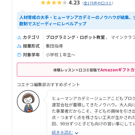
★★★★★
4.23
（
全175件の口コミ
）
人材育成の大手・ヒューマンアカデミーのノウハウが結集、
数制でスピーディーにレベルアップ
カテゴリ
プログラミング・ロボット教室
マインクラ
授業形式
集団指導
対象学年
小学校１年生〜
Amazonギフトカ
体験レッスン＋口コミ投稿で
コエテコ編集部おすすめポイント
ヒューマンアカデミージュニアこどもプロ
運営会社が蓄積してきたノウハウ。大人向
た事業者だからこそ、子どもの興味を引き
点・つまずく点を残さない工夫が生かされ
回、90分ずつと子ども向けの習い事にして
ムを書き、試行錯誤（トライアンドエラー
続きを読む