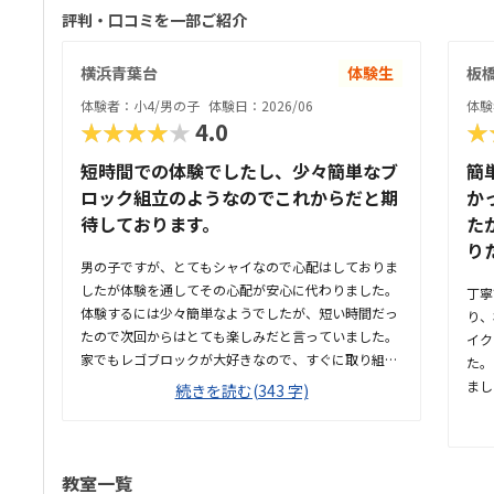
評判・口コミを一部ご紹介
横浜青葉台
体験生
板
体験者：小4/男の子
体験日：2026/06
体験
★★★★★
4.0
★
短時間での体験でしたし、少々簡単なブ
簡
ロック組立のようなのでこれからだと期
か
待しております。
た
り
男の子ですが、とてもシャイなので心配はしておりま
したが体験を通してその心配が安心に代わりました。
丁寧
体験するには少々簡単なようでしたが、短い時間だっ
り、
たので次回からはとても楽しみだと言っていました。
イク
家でもレゴブロックが大好きなので、すぐに取り組む
た。
ことができたようです。駐車するには少々不便だと感
まし
続きを読む(343 字)
じましたが、基本は本人の送迎だけになるので問題な
側か
いと感じましたし、駅ちかでなくても車なので問題な
後で
いです落ち着いた雰囲気でしたが、作業スペースが子
てい
供の人数には狭いのではないかと思いました。せめて
した
教室一覧