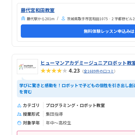
1か月3回 もしくは90分ではなく120分だといいかな
回に
と、プログラミング教室は週1回の月4回でしたので、
ろで
藤代宮和田教室
少し高いと感じました。まだ短時間での体験でしたの
た。
藤代駅から201m
茨城県取手市宮和田1075‐2 宇都野ビル2
で、これから良い点が増えてくるのではないかと思い
ます。
無料体験レッスン申込みは
ヒューマンアカデミージュニアロボット教
★★★★★
4.23
（
全1689件の口コミ
）
学びに驚きと感動を！ロボットで子どもの個性を引き出し創
を育む
カテゴリ
プログラミング・ロボット教室
授業形式
集団指導
対象学年
年中～高校生