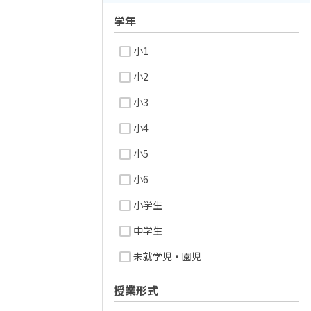
学年
小1
小2
小3
小4
小5
小6
小学生
中学生
未就学児・園児
授業形式