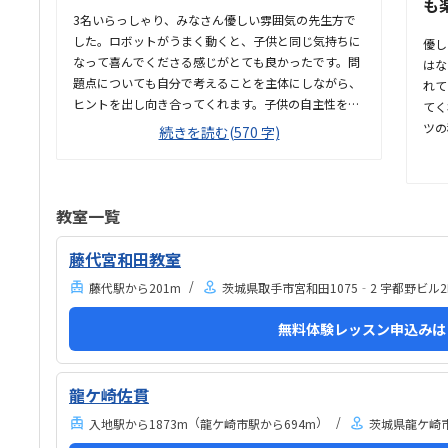
も
3名いらっしゃり、みなさん優しい雰囲気の先生方で
した。ロボットがうまく動くと、子供と同じ気持ちに
優し
なって喜んでくださる感じがとても良かったです。問
はな
題点についても自分で考えることを主体にしながら、
れて
ヒントを出し向き合ってくれます。子供の自主性を重
てく
んじている雰囲気が良いと感じました。ただ子供に全
ツの
続きを読む(570 字)
て丸投げではなく、広い机の上に「教科書とキットを
やす
どこに置いたらやりやすいかな？」と声をかけてくだ
の形
さり、そこから自分で考えていました。ロボット作り
く、
もヒントをいただきながら、自分で教科書を読んで作
別の
教室一覧
り上げていました。駅近くですが、静かな環境です。
と思
急な坂道があるので、暑い夏など、重いキットを背負
ない
藤代宮和田教室
っていく小さな子供には少し大変かも。清潔で、安心
を1
藤代駅から201m
茨城県取手市宮和田1075‐2 宇都野ビル2
できました。入室したら必ず手を洗うルールも良いで
かり
す。教室にある教科書などもきちんと整理整頓されて
せん
無料体験レッスン申込みは
います。キット代が兄弟割引で半額になりました。入
ども
会金も無料に。欲を言えば、...
驚き
ロッ
龍ケ崎佐貫
（
）
入地駅から1873m
龍ケ崎市駅から694m
茨城県龍ケ崎市佐