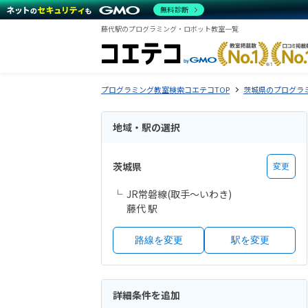
無料診断
藤代駅のプログラミング・ロボット教室一覧
プログラミング教室検索コエテコTOP
茨城県のプログラ
地域・駅の選択
茨城県
変更
JR常磐線(取手～いわき)
藤代 駅
路線を変更
駅を変更
詳細条件を追加