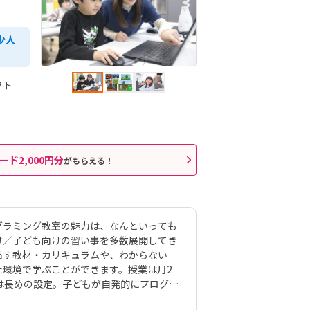
少人
フト
ード2,000円分
がもらえる！
グラミング教室の魅力は、なんといっても
け／子ども向けの習い事を多数展開してき
出す教材・カリキュラムや、わからない
た環境で学ぶことができます。授業は月2
は長めの設定。子どもが自発的にプログラ
）を繰り返せるようにこの時間になってい