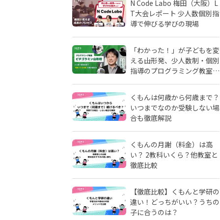
N Code Labo 梅田（大阪）L
T大会レポート 少人数個別指
導で伸びる学びの現場
「わかった！」が子どもを変
える――山形発、少人数制・個別
指導のプログラミング教室
「ピタゴラミン」の流儀
くもんは何歳から何歳まで？
いつまでなのか受験しない場
合も徹底解説
くもんの月謝（料金）は高
い？ 2教科いくら？他教室と
徹底比較
【徹底比較】くもんと学研の
違い！どっちがいい？うちの
子に合うのは？