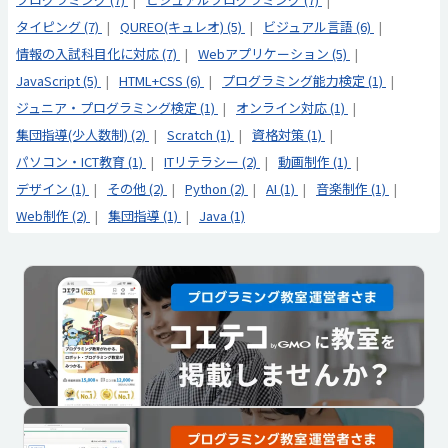
タイピング (7)
QUREO(キュレオ) (5)
ビジュアル言語 (6)
情報の入試科目化に対応 (7)
Webアプリケーション (5)
JavaScript (5)
HTML+CSS (6)
プログラミング能力検定 (1)
ジュニア・プログラミング検定 (1)
オンライン対応 (1)
集団指導(少人数制) (2)
Scratch (1)
資格対策 (1)
パソコン・ICT教育 (1)
ITリテラシー (2)
動画制作 (1)
デザイン (1)
その他 (2)
Python (2)
AI (1)
音楽制作 (1)
Web制作 (2)
集団指導 (1)
Java (1)