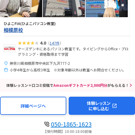
ひよこFIA(ひよこパソコン教室)
相模原校
★★★★★
4.0
（
147件
）
ケーズデンキにあるパソコン教室です。タイピングからOffice・プロ
グラミング・資格取得まで学習
神奈川県相模原市中央区下九沢777-2
小学4年生から高校3年生 ※対象年齢以外は教室へお問合せください。
体験レッスン＋口コミ投稿で
Amazonギフトカード2,000円分
がもらえる！
体験レッスン
詳細ページへ
に申し込む
050-1865-1623
【受付時間】10:00-18:00前後