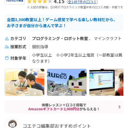
★★★★★
4.15
（
全1497件の口コミ
）
※ 上記の評価は、QUREOプログラミング教室全体の口コミ点数・件数です
全国3,300教室以上！ゲーム感覚で学べる楽しい教材だから、
お子さまが自分から進んで学ぶ！
カテゴリ
プログラミング・ロボット教室
マインクラフト
授業形式
個別指導
小学生以上 ※小学2年生以上推奨（一部教室は異
対象学年
なります）
体験レッスン＋口コミ投稿で
Amazonギフトカード2,000円分
がもらえる！
コエテコ編集部おすすめポイント