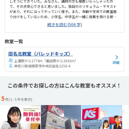
しそうにできていた。みなさん、講師の方も複数いらっしゃったの
で、その点安心できると思いました。独自のカリキュラム・テキスト
があり、それに沿ってやっていく様子。また、年齢や学年での教室振
り分けをしていないため、小学生、中学生が一緒に授業を受ける様子
だった。（作業自体は、一人でやる）駅近なので、通うには便利そう
続きを読む(504 字)
です。夕方だったため、仕事帰りの方とすれ違う程度の人通りでし
た。安全面も特に問題なさそうです。自転車は駐輪場に関しては確認
してません。一人ひとり、席が離れて集中できそうな雰囲気でした。1
教室一覧
コマの教室に、８～10人ほど座席だったように思います。入口では靴
を履き替えて、スリッパをはくようになっていました。回数は選択可
田名北教室（バレッドキッズ）
能とのこと。また、振替もできるというお話でした。料金は、プログ
ラミング教室自体が他の習い事に比べて高額なので、平...
（
）
上溝駅から2774m
番田駅から2642m
詳細
神奈川県相模原市中央区田名3258-4
この条件でお探しの方はこんな教室もオススメ！
5
件(
1
-
5
件を表示)