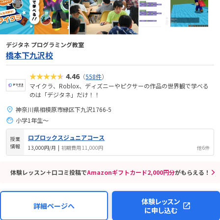
デジタネ プログラミング教室
橋本下九沢校
★★★★★
4.46
（
558件
）
マイクラ、Roblox、ディズニーやピクサーの作品の世界観で学べる
のは「デジタネ」だけ！！
神奈川県相模原市緑区下九沢1766-5
小学1年生～
ロブロックスジュニアコース
授業
情報
13,000円/月
|
初期費用 11,000円
他6件
体験レッスン＋口コミ投稿で
Amazonギフトカード2,000円分
がもらえる！
体験レッスン
詳細ページへ
に申し込む