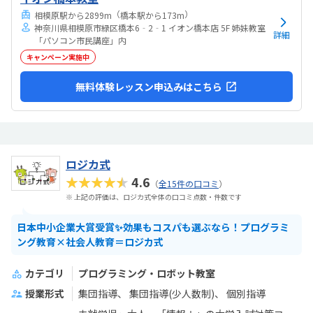
（
）
相模原駅から2899m
橋本駅から173m
神奈川県相模原市緑区橋本6‐2‐1 イオン橋本店 5F 姉妹教室
詳細
「パソコン市民講座」内
キャンペーン実施中
無料体験レッスン申込みはこちら
ロジカ式
★★★★★
4.6
（
全15件の口コミ
）
※ 上記の評価は、ロジカ式全体の口コミ点数・件数です
日本中小企業大賞受賞✨効果もコスパも選ぶなら！プログラミ
ング教育×社会人教育＝ロジカ式
カテゴリ
プログラミング・ロボット教室
授業形式
集団指導
集団指導(少人数制)
個別指導