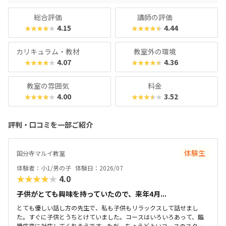
です。在学生向けのイベント「SPSアワード」も有名で、東
京大学の伊藤謝恩ホールで行われるというから驚き。プログ
総合評価
講師の評価
ラミングスキルはもちろん、企画書を書いたり、プレゼンを
4.15
4.44
★★★★★
★★★★★
したりといったスキルもつけることができます。母体は大人
向けのパソコンスクールなので、「ついでに自分もスキルア
カリキュラム・教材
教室外の環境
ップしてみようかな？」なんてこともできちゃいますよ！
4.07
4.36
★★★★★
★★★★★
教室の雰囲気
料金
4.00
3.52
★★★★★
★★★★★
評判・口コミを一部ご紹介
体験生
国分寺マルイ教室
体験者：小1/男の子
体験日：2026/07
★★★★★
4.0
子供がとても興味を持っていたので、来年4月...
とても優しい話し方の先生で、私も子供もリラックスして話せまし
た。すぐに子供とうちとけていました。コースはいろいろあって、臨
機応変に対応してくれそうです。ただ、ちょうどよいコースのスター