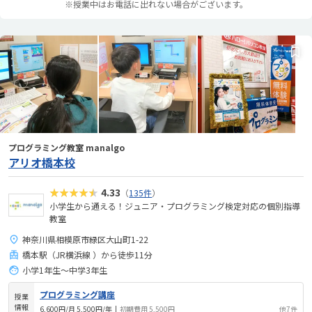
※授業中はお電話に出れない場合がございます。
プログラミング教室 manalgo
アリオ橋本校
★★★★★
4.33
（
135件
）
小学生から通える！ジュニア・プログラミング検定対応の個別指導
教室
神奈川県相模原市緑区大山町1-22
橋本駅（JR横浜線 ）から徒歩11分
小学1年生～中学3年生
プログラミング講座
授業
情報
6,600円/月 5,500円/年
|
初期費用 5,500円
他7件