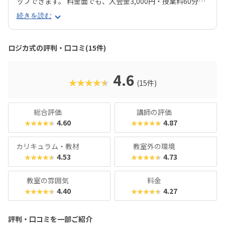
ップできます。 料金面でも、入会金3,000円・授業料60分あ
たり1,800円とリーズナブル。年間で比較しても他スクール
続きを読む
より大幅に低コストで学べるのが大きな魅力です。 さらに
「全国選抜小学生プログラミング大会」や独自の認定制度な
ど、チャレンジの場も多数。 プログラミングだけでなく、人
ロジカ式の評判・口コミ(15件)
前での発表や課題解決に取り組む経験が、将来の進学や社会
で役立つ力につながります。
4.6
★★★★★
(15件)
総合評価
講師の評価
4.60
4.87
★★★★★
★★★★★
カリキュラム・教材
教室外の環境
4.53
4.73
★★★★★
★★★★★
教室の雰囲気
料金
4.40
4.27
★★★★★
★★★★★
評判・口コミを一部ご紹介