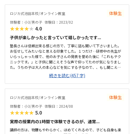
体験生
ロジカ式池田本校/オンライン教室
体験者：小3/男の子
体験日：2023/02
★★★★★
4.0
子供が楽しかったと言っていて嬉しかったです...
塾長さんは信頼出来る感じの方で、丁寧に話も聞いて下さいました。
お任せしてみたいなと思える印象でした。１つだけ‥研修中の先生が
いらっしゃった様で、他のお子さんの発表を誉めた後に「これもテク
ニックです。」と子供に聞こえそうな声で仰ってたのが気になりまし
た。うちの子は大人の本心などを気にする子なので、、もし聞こえる
とがっかりしてしまうかなと思いました。プレゼンなどは苦手かなと
続きを読む(457 字)
思いましたが、その子のペースに合わせてくださるそうです。前に出
るのが苦手なので、ここに通う事で少しずつ自信を持てるようになる
かなと思えました。教材も子供は楽しんでいたようです。自宅から近
く通いやすいです。駅前なので、送った後も買い物など色々用事を済
体験生
ロジカ式池田本校/オンライン教室
ませられそうで良いです。とても明るく清潔で気持ちの良い空間でし
た。子供もきれいだったと言っていました。他とも比較して、ちょう
体験者：小3/男の子
体験日：2024/08
ど良いかなと思いました。振り替えが出来るのもすごく...
★★★★★
5.0
実際の授業内の1時間で体験できるのが、通常...
講師の方は、物腰もやわらかく、ほめてくれるので、子ども自身も楽