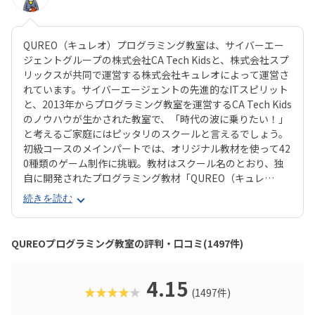
QUREO（キュレオ）プログラミング教室は、サイバーエー
ジェントグループの株式会社CA Tech Kidsと、株式会社スプ
リックスが共同で運営する株式会社キュレオによって運営さ
れています。サイバーエージェントの先進的なITスピリット
と、2013年からプログラミング教室を運営するCA Tech Kids
のノウハウが生かされた教室で、「時代の波に乗りたい！」
と考えるご家庭にはピッタリのスクールと言えるでしょう。
初級コースのメインパートでは、オリジナル教材を使って42
0種類のゲーム制作に挑戦。教材はスクール名のとおり、独
自に開発されたプログラミング教材「QUREO（キュレ
オ）」です。スマホゲームのような感覚でサクサク進められ
続きを読む
るのに、本格的な内容が学べるのが魅力。子どもにとっても
「やらされている感」がないので、楽しくゲームをクリアし
ていくようなペースでどんどん学習を進めていけます。教材
QUREOプログラミング教室の評判・口コミ(1497件)
のデザイン性も高く、実際にスマホゲーム開発で使用されて
いたキャラクター素材などを多数収録。リッチなグラフィッ
クに慣れている今の子どもでも、「安っぽい」「子どもっぽ
4.15
★★★★★
(1497件)
い」と思わず勉強に取り組めるでしょう。学習結果は通信簿
のような形で確認できるので、保護者も安心ですね。