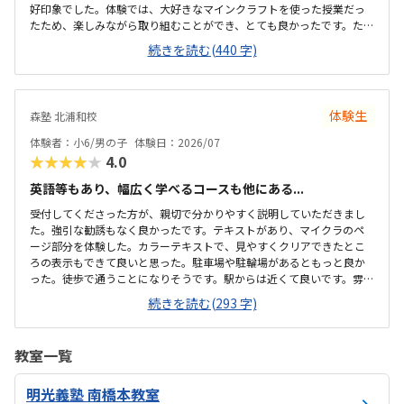
好印象でした。体験では、大好きなマインクラフトを使った授業だっ
たため、楽しみながら取り組むことができ、とても良かったです。た
だ、今後もずっとマインクラフトを使った内容ではないと伺ったの
続きを読む(440 字)
で、その後も興味を持って取り組めるかどうかは少し気になる点でし
た。教室は自宅から15分ほどの距離にあり、通いやすいと感じまし
た。また、駐車場もあるため、送り迎えもしやすく、安心して通わせ
られる環境だと思いました。教室は一人ひとりの席が完全に仕切られ
体験生
森塾 北浦和校
ているわけではありませんが、壁などで視線が分散しにくい工夫がさ
れており、集中しやすい雰囲気だと感じました。月4回（1回50分）で
体験者：小6/男の子
体験日：2026/07
約12,000円という料金は、我が家にとってはや...
★★★★★
4.0
英語等もあり、幅広く学べるコースも他にある...
受付してくださった方が、親切で分かりやすく説明していただきまし
た。強引な勧誘もなく良かったです。テキストがあり、マイクラのペ
ージ部分を体験した。カラーテキストで、見やすくクリアできたとこ
ろの表示もできて良いと思った。駐車場や駐輪場があるともっと良か
った。徒歩で通うことになりそうです。駅からは近くて良いです。雰囲
気も良く、清潔感もあった。部屋が区切られていて、個人スペースも
続きを読む(293 字)
確保されていて良かった。基本料金以外に、追加料金があまり無さそ
うで良かった。できれば、毎月1万以内で通いたいです。子供に熱心に
話しかけてくださったり、褒めてくださって、子供が頑張ろうという
教室一覧
気持ちになれて良かった。
明光義塾 南橋本教室