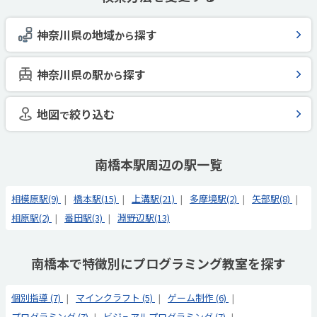
神奈川県
地域
探す
の
から
神奈川県
駅
探す
の
から
地図
絞り込む
で
南橋本駅周辺の駅一覧
相模原駅(9)
橋本駅(15)
上溝駅(21)
多摩境駅(2)
矢部駅(8)
相原駅(2)
番田駅(3)
淵野辺駅(13)
南橋本で特徴別にプログラミング教室を探す
個別指導 (7)
マインクラフト (5)
ゲーム制作 (6)
プログラミング (7)
ビジュアルプログラミング (7)