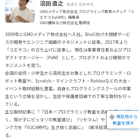
沼田 直之
ぬまた なおゆき
GMOメディア株式会社 プログラミング教育メディア「コ
エテコ byGMO」編集長
GMO趣味なび株式会社 取締役
2009年にGMOメディア株式会社へ入社。BtoC向け大規模サービ
スの開発やエンジニア組織のマネジメントに従事。2017年より
「コエテコ」の立ち上げに従事し、現在は事業責任者およびプロ
ダクトマネージャー（PdM）として、プロダクトおよび開発のマ
ネジメントを担う。
全国の幼児・小学生から高校生を対象としたプログラミング・ロ
ボット教室や、Scratch・マインクラフト・Robloxなどの大会・
イベント取材経験も豊富。自身もプログラミングスクールの卒業
生という立場を活かし、生徒や保護者目線での丁寧な取材を行っ
ている。
主な取材記事に「『日本一プログラミング教室を訪ねた男』に聞
現在地から
く、我が子にピッタリの教室選び」（リセマム）や「プログラミ
教室を探す
ング力を『VUCA時代』生き抜く武器に」（東洋経済）などがあ
る。