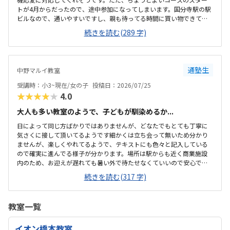
トが4月からだったので、途中参加になってしまいます。国分寺駅の駅
ビルなので、通いやすいですし、親も待ってる時間に買い物できて良
さそうです。少し狭いですが、清潔感があって綺麗な教室でした。み
続きを読む(289 字)
なさん集中してもくもくと学んでいました。他のプログラミング教室
も体験に行きましたが、他よりもお安かったので通いやすそうです。
先生が優しそうで、安心して子供を預けられそうでした。少人数なの
も良いと思いました。
通塾生
中野マルイ教室
受講時：小3~現在/女の子
投稿日：2026/07/25
★★★★★
4.0
大人も多い教室のようで、子どもが馴染めるか...
日によって同じ方ばかりではありませんが、どなたでもとても丁寧に
気さくに接して頂いてるようです細かくは立ち会って無いため分かり
ませんが、楽しくやれてるようで、テキストにも色々と記入している
ので確実に進んでる様子が分かります。場所は駅からも近く商業施設
内のため、お迎えが遅れても暑い外で待たせなくていいので安心で
す。大人の方も多く通われてる教室ですが、教室内は清潔感があり、
続きを読む(317 字)
雰囲気もよい教室で安心して通わされます。他の教室の金額をあまり
把握してませんが、個人的には小学生の習い事として通わせるのには
ちょうどいい金額だと思います初めは不安がってましたが、すぐに慣
教室一覧
れたよです。親切に接して下さっているのが伝わります特にありませ
ん特にありません
イオン橋本教室