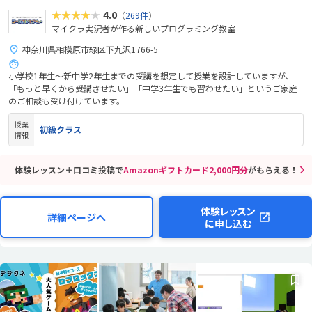
★★★★★
4.0
（
269件
）
マイクラ実況者が作る新しいプログラミング教室
神奈川県相模原市緑区下九沢1766-5
小学校1年生～新中学2年生までの受講を想定して授業を設計していますが、
「もっと早くから受講させたい」「中学3年生でも習わせたい」というご家庭
のご相談も受け付けています。
授業
初級クラス
情報
体験レッスン＋口コミ投稿で
Amazonギフトカード2,000円分
がもらえる！
体験レッスン
詳細ページへ
に申し込む