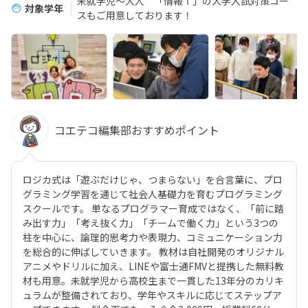
未就学児～大人 「情報Ⅰ」の大学入試対策コー
対象学年
スもご用意しております！
コエテコ編集部おすすめポイント
ロジカ式は「遊ぶだけじゃ、つまらない」を合言葉に、プロ
グラミング学習を通じて社会人基礎力を育むプログラミング
スクールです。 単なるプログラマー育成ではなく、「前に踏
み出す力」「考え抜く力」「チームで働く力」という3つの
柱を中心に、論理的思考力や表現力、コミュニケーション力
を総合的に伸ばしていきます。 教材は自社開発のオリジナル
アニメやドリルに加え、LINEや富士通FMVと提携した無料教
材も用意。未就学児から高校生まで一貫した13年分のカリキ
ュラムが整備されており、学年やスキルに応じてステップア