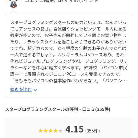
スタープログラミングスクールの魅力といえば、なんといっ
てもアクセスの良さ。百貨店やショッピングモール内にある
教室が多いので、お子さんが勉強している間にお買い物をし
たり、リラックスタイムを過ごしたりできるのがありがたい
ですね。駅チカなので、ある程度の年齢のお子さんであれば
一人で通えるでしょう。カリキュラムは5コースあり、それ
ぞれビジュアル プログラミングやAI、 プログラミング、リテ
ラシーなどを中心に幅広く学べます。 姉妹校「パソコン市民
講座」で展開されるジュニアPCコースも受講できるので、
「そもそもパソコンの基本操作がわからない」「パソコンで
何ができるかを学びたい」といったお子さんにもピッタリで
続きを読む
す。それぞれのお子さんの興味に合ったコースが見つかりや
すいのは安心ですね。スタープログラミングスクールは、過
去に総務省「若年層に対するプログラミング教育の普及推
スタープログラミングスクールの評判・口コミ(355件)
進」事業に採択され、新潟市の小中学校で授業を実施した実
績があります。教室はまじめに取り組む雰囲気で、子ども達
の顔は真剣そのもの。やる気があればどんどん高度なものが
4.15
★★★★★
(355件)
作れるので、のめり込むタイプのお子さんにおすすめの教室