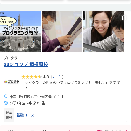
プロクラ
auショップ 相模原校
★★★★★
4.3
（
760件
）
「マイクラ」の世界の中でプログラミング！「楽しい」を学び
に！！
神奈川県相模原市中央区横山1-1-1
小学1年生～中学3年生
授業
基礎コース
情報