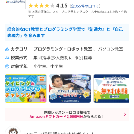
★★★★★
4.15
（
全355件の口コミ
）
※ 上記の評価は、スタープログラミングスクール全体の口コミ点数・件数
です
総合的なICT教育とプログラミング学習で『創造力』と『自己
表現力』を育みます
カテゴリ
プログラミング・ロボット教室
パソコン教室
授業形式
集団指導(少人数制)
個別指導
対象学年
小学生、中学生
体験レッスン＋口コミ投稿で
Amazonギフトカード2,000円分
がもらえる！
コエテコ編集部おすすめポイント