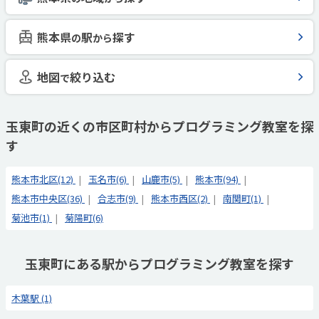
熊本県
駅
探す
の
から
地図
絞り込む
で
玉東町の近くの市区町村からプログラミング教室を探
す
熊本市北区(12)
玉名市(6)
山鹿市(5)
熊本市(94)
熊本市中央区(36)
合志市(9)
熊本市西区(2)
南関町(1)
菊池市(1)
菊陽町(6)
玉東町にある駅からプログラミング教室を探す
木葉駅 (1)