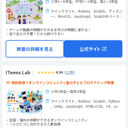
小学1〜6年生、中学1〜3年生、高1～3年生
マインクラフト
Roblox
Scratch
ディズニ
ー
WoofJS
JavaScript
Scratchをベース
にしたオリジナル教材
ゲームや動画の時間がそのまま学びの時間に変わる！
送り迎えが不要！だから続けやすい
教室の詳細を見る
公式サイト
ITeens Lab
★★★★★
4.94
（
17件
）
個別指導×オンラインコミュニティ型の子どもプログラミング教室
小学3年生〜高校3年生
マインクラフト
Roblox
Scratch
Python
Unity
JavaScript
HTML+CSS
C#
Lua
（Roblox）
Blender
その他
全国・海外の仲間ができるオンラインコミュニティ
一人ひとりに合わせる少人数指導