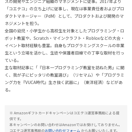
スの開発やエンジニア組織のマネジメントに従事。2017年より
「コエテコ」の立ち上げに従事し、現在は事業責任者およびプロ
ダクトマネージャー（PdM）として、プロダクトおよび開発のマ
ネジメントを担う。
全国の幼児・小学生から高校生を対象としたプログラミング・ロ
ボット教室や、Scratch・マインクラフト・Robloxなどの大会・
イベント取材経験も豊富。自身もプログラミングスクールの卒業
生という立場を活かし、生徒や保護者目線での丁寧な取材を行っ
ている。
主な取材記事に「『日本一プログラミング教室を訪ねた男』に聞
く、我が子にピッタリの教室選び」（リセマム）や「プログラミ
ング力を『VUCA時代』生き抜く武器に」（東洋経済）などがあ
る。
※ Amazonギフトカードキャンペーンはコエテコ運営事務局による提
供です。
本キャンペーンのお問い合わせはAmazonではお受けしておりません。
コエテコ運営事務局の
お問い合わせフォーム
からお願いいたします。