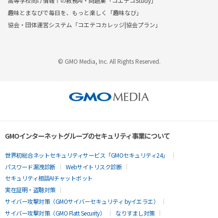
高等学校向け情報Ⅰの教務AI・問題集「コエテコStudy」
趣味とまなびで毎日を、もっと楽しく「趣味なび」
協会・団体運営システム「コエテコカレッジ|協会プラン」
© GMO Media, Inc. All Rights Reserved.
GMOインターネットグループのセキュリティ事業について
世界初総合ネットセキュリティサービス「GMOセキュリティ24」
パスワード漏洩診断
Webサイトリスク診断
セキュリティ相談AIチャットボット
実在証明・盗聴対策
サイバー攻撃対策（GMOサイバーセキュリティ byイエラエ）
サイバー攻撃対策（GMO Flatt Security）
なりすまし対策