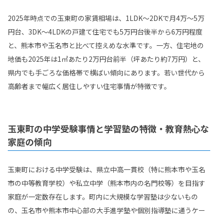
2025年時点での玉東町の家賃相場は、1LDK～2DKで月4万～5万
円台、3DK～4LDKの戸建て住宅でも5万円台後半から6万円程度
と、熊本市や玉名市と比べて控えめな水準です。一方、住宅地の
地価も2025年は1㎡あたり2万円台前半（坪あたり約7万円）と、
県内でも手ごろな価格帯で横ばい傾向にあります。若い世代から
高齢者まで幅広く居住しやすい住宅事情が特徴です。
玉東町の中学受験事情と学習塾の特徴・教育熱心な
家庭の傾向
玉東町における中学受験は、県立中高一貫校（特に熊本市や玉名
市の中等教育学校）や私立中学（熊本市内の名門校等）を目指す
家庭が一定数存在します。町内に大規模な学習塾は少ないもの
の、玉名市や熊本市中心部の大手進学塾や個別指導塾に通うケー