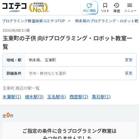
AIに相談
リスト
履歴
メニュー
プログラミング教室検索コエテコTOP
熊本県のプログラミング・ロボット教
2026/08/08(土) 版
玉東町の子供 向けプログラミング・ロボット教室一
覧
地域・駅
熊本県
玉東町
変更
詳細条件
学年・教材などを選択
変更
玉東町 周辺の駅一覧
木葉駅(1)
植木駅(3)
玉名駅(6)
西里駅(2)
黒石駅(1)
0
全
件
ご指定の条件に合うプログラミング教室は
みつかりませんでした。