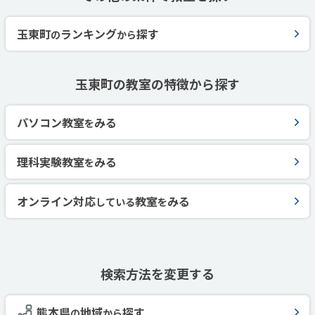
玉東町
ランキング
探す
の
から
玉東町の教室の特徴から探す
パソコン教室
みる
を
理科実験教室
みる
を
オンライン対応
教室
みる
している
を
検索方法を変更する
熊本県
地域
探す
の
から