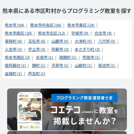
熊本県にある市区町村からプログラミング教室を探す
熊本市 (94)
熊本市中央区 (36)
熊本市東区 (24)
熊本市南区 (20)
熊本市北区 (12)
宇城市 (9)
合志市 (9)
菊陽町 (6)
玉名市 (6)
山鹿市 (5)
大津町 (5)
八代市 (5)
人吉市 (3)
宇土市 (3)
阿蘇市 (2)
あさぎり町 (2)
熊本市西区 (2)
水俣市 (1)
南関町 (1)
荒尾市 (1)
南阿蘇村 (1)
錦町 (1)
天草市 (1)
山都町 (1)
菊池市 (1)
益城町 (1)
芦北町 (1)