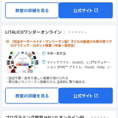
教室の詳細を見る
公式サイト
LITALICOワンダーオンライン
★★★★★
-
【完全オーダーメイド・マンツーマン型】子どもの創造力を解き放つプ
ログラミング・ロボット教室（年長～高校生）
年長～高校生
マインクラフト
Scratch
レゴ®エデュケー
ション SPIKE™ プライム
Viscuit
Unity
Jav
aScript
HTML+CSS
C#
Blender
その他
送迎不要！自宅で楽しい授業が受けられる
質の高いマンツーマン授業だから 主体的に取り組める
教室の詳細を見る
公式サイト
プログラミング教育 HALLO オンライン校
★★★★★
-