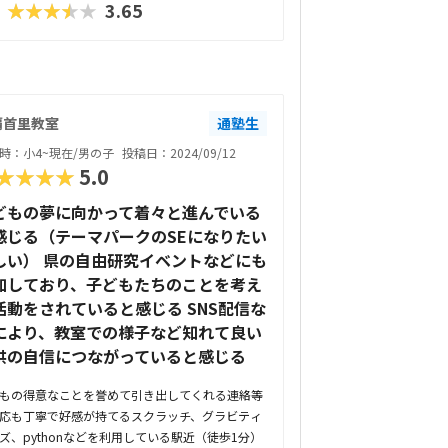
★★★★★
3.65
覇首里教室
通塾生
時：小4~現在/男の子
投稿日：2024/09/12
★★★★
5.0
どもの夢に向かって着々と進んでいる
感じる（テーマパークのSEになりたい
しい） 県の自由研究イベントなどにも
加しており、子どもたちのことを考え
活動をされていると感じる SNS配信な
により、教室での様子など知れて良い
供の自信につながっていると感じる
もの得意なことを誉めて引き出してくれる連絡等
応も丁寧で好感が持てるスクラッチ、グラビティ
ズ、pythonなどを利用している駅近（徒歩1分）