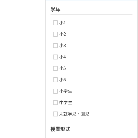
学年
小1
小2
小3
小4
小5
小6
小学生
中学生
未就学児・園児
授業形式