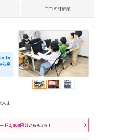
口コミ評価順
nity
から高
大人ま
ード2,000円分
がもらえる！