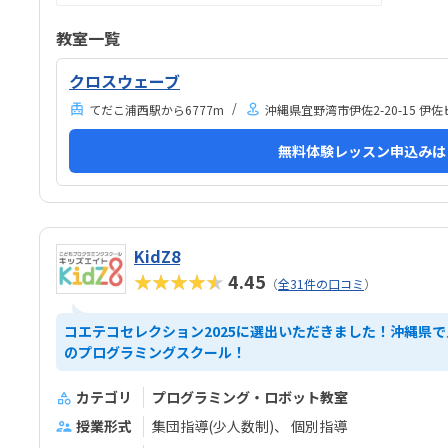
思いました。車で送ると２０分の立地ですごさんよう
でな
駐車場がなく近くの保育園の駐車場にとめました。う
教室一覧
に影
ちの子の場合は子供1人でかよえる場所ではないので
幸い
そこは残念です。宜野湾バイパス隣ですが外の騒音は
クロスウェーブ
通学
気になりませんでした。小学校と同じ椅子や机が使わ
てだこ浦西駅から6777m
沖縄県宜野湾市伊佐2-20-15 伊佐
れていました。8800円で土曜はうるま市、日曜は宜野
湾市の教室に通い放題と伺いました。でもうるま市に
無料体験レッスン申込みは
行くのは正直大変なので、土日宜野湾に通い放題だと
いいなと思いました。体験できると思った来たが、見
ているだけで息子は暇そ...
KidZ8
★★★★★
4.45
（
全31件の口コミ
）
コエテコセレクション2025に選出いただきました！沖縄県で
のプログラミングスクール！
カテゴリ
プログラミング・ロボット教室
授業形式
集団指導(少人数制)
個別指導