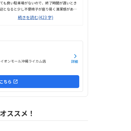
ても良い駐車場がないので、終了時間が遅いとき
迎となると少し不便椅子が座り易く清潔感がある
こと机は一人一人の区切りがあり、集中しやすそ
続きを読む(423 字)
感じがするプログラミング教室は軒並み高い印象
り、こちらも同じく高い料金体系ががサイト等に
く記載されているといいと思うLINEで当月の予定
かりやすく表示されるので良いLINE等での質問に
る回答が丁寧で早い検定やコンテストなど、やる
継続されるような工夫がされている子どもが、夏
の宿題の一部にプログラミングで作ったゲームを
ve イオンモール沖縄ライカム店
詳細
したいとの要望に、色々サポートしてくれた今の
ろは特にないが、料金体系の明確化が課題かと思
ょうだいで通っているので、きょうだい割など月
こちら
割引シス...
オススメ！