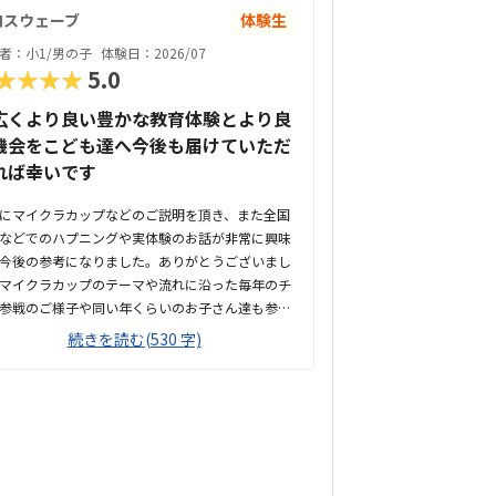
ロスウェーブ
体験生
者：小1/男の子
体験日：2026/07
★★★★
5.0
広くより良い豊かな教育体験とより良
機会をこども達へ今後も届けていただ
れば幸いです
にマイクラカップなどのご説明を頂き、また全国
などでのハプニングや実体験のお話が非常に興味
今後の参考になりました。ありがとうございまし
マイクラカップのテーマや流れに沿った毎年のチ
参戦のご様子や同い年くらいのお子さん達も参戦
いて、こどもにも一緒に参戦できたらいいなと思
続きを読む(530 字)
す車で20分以内圏内で探してましたので比較的通
すそうですし、オンラインチャットなども活用さ
いて相談もしやすそうです赤ちゃんスペースなど
り机椅子も小学校なとで使用しているものと同じ
で大丈夫そうです。ひとつ気になったのは、昨今
ナもありましたが換気を常時されているのか気に
ました。エアコンが換気付のものなのかな？そう