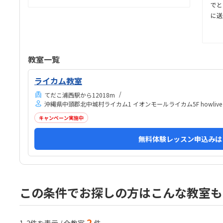
いです。教室の雰囲気は設備も含めて整っており、清
でと
潔でとても良かったです。ちょっと頭を使って遊ぶボ
に送
ードゲーム？なども置いてました。料金に対して少し
との
授業が物足りなく感じてしまう時があった。授業を通
うな
して自宅でも出来ることを教えていただけるので、や
があ
る気があれば伸びると思います。色々と興味があるこ
詳し
教室一覧
とを深掘ってくれる
が分
対す
ライカム教室
気が
てだこ浦西駅から12018m
休み
沖縄県中頭郡北中城村ライカム1 イオンモールライカム5F howli
提出
キャンペーン実施中
とこ
うき
無料体験レッスン申込みは
謝の
この条件でお探しの方はこんな教室も
2