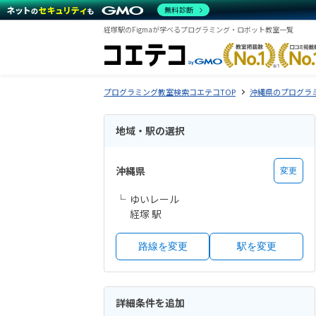
無料診断
経塚駅のFigmaが学べるプログラミング・ロボット教室一覧
プログラミング教室検索コエテコTOP
沖縄県のプログラ
地域・駅の選択
沖縄県
変更
ゆいレール
経塚 駅
路線を変更
駅を変更
詳細条件を追加