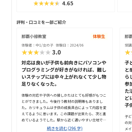
★★★★★
4.65
評判・口コミを一部ご紹介
那覇小禄教室
体験生
那
体験者：中1/女の子
体験日：2024/06
受講
★★★★★
3.0
★
対応は良いが子供も前向きにパソコンや
子
プログラミングが好きがなければ、難し
と
いステップには中々上がれなくて少し物
ら
足りなくなった。
参
た
体験の対応や子供への接しかたはとても好感がもつこ
ど
とができました。今後行う教材の説明等もありまし
子
た。カリキュラムは子供の成長具合によって内容を変
えてるように思います。この課題が出来たら、次と進
子ど
めているようでした。駅から近く通いやすい立地でし
の対
た。駐車場は少なく、1台のみなので停めやすくはな
続きを読む(296 字)
メイ