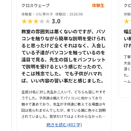
クロスウェーブ
体験生
ク
体験者：小5/男の子
体験日：2026/06
体験
★★★★★
3.0
★
教室の雰囲気は悪くないのですが、パソ
幅
コンを触りながら簡単な説明を受けられ
い
ると思ったけど全くそれはなく、入会し
け
ている子達がパソコンを触っているのを
丁寧
遠目で見る、先生の話しをパンフレット
大会
で説明を受けるという感じだったので、
深く
そこは残念でした。 でも子供がハマれ
た。
ば、いい内容の習い事だと感じました。
ーム
して
生徒10名に対し先生お二人いて、どちらも話しやすそ
いま
うでした。子供達は個人でパソコンに向かっており
いや
個々で進めており、先生が子供達に教えてる場面は今
れて
回は見られませんでしたが、来ている親に色々と説明
もあ
されていました。見学だけではよくわからなかったで
なの
すが、難しい課題を子供目線で自由に考えてパソコン
続きを読む(402 字)
コロ
で形にする内容は、想像力、まとめる力が養われると
なり