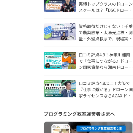
実績トップクラスのドローン
スクールは？「DSCドローン
スクール千葉」が選ばれる理
由
資格取得だけじゃない！千葉
で農薬散布・太陽光点検・測
量・外壁点検まで、現場実務
に強いドローンスクールはD
SCドローンスクール千葉
口コミ評点4.9！神奈川湘南
で『仕事につながる』ドロー
ン国家資格なら湘南ドローン
アカデミーがおすすめ！地域
密着人材会社が母体！
口コミ評点4.8以上！大阪で
『仕事に繋がる』ドローン国
家ライセンスならAZAX ドロ
ーンスクール。卒業生が語る
アフターフォローの真実
プログラミング教室運営者さまへ