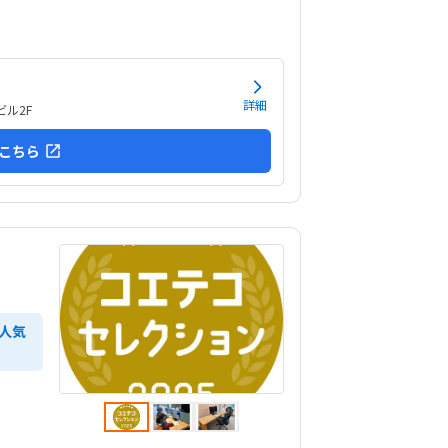
ければ二酸化炭素濃度等が上がり頭痛など集中力
響するので、窓換気など対策をしていただければ
です。一般価格可と思います。週2で親ともども
に頑張るか週1で長い...
詳細
ビル2F
こちら
人気