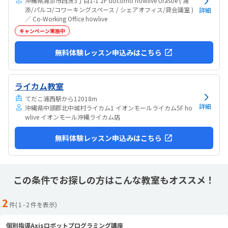
沖縄県浦添市西洲3丁目1-1 2F docomo howlive Urasoe ( 浦
添/パルコ/コワーキングスペース / シェアオフィス/貸会議室 )
詳細
／ Co-Working Office howlive
キャンペーン実施中
無料体験レッスン申込みはこちら
ライカム教室
てだこ浦西駅から12018m
詳細
沖縄県中頭郡北中城村ライカム1 イオンモールライカム5F ho
wlive イオンモール沖縄ライカム店
無料体験レッスン申込みはこちら
この条件でお探しの方はこんな教室もオススメ！
2
件(
1
-
2
件を表示)
個別指導Axisロボットプログラミング講座