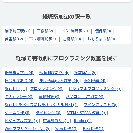
経塚駅周辺の駅一覧
浦添前田駅(23)
石嶺駅(2)
てだこ浦西駅(20)
儀保駅(3)
首里駅(12)
市立病院前駅(9)
古島駅(13)
おもろまち駅(9)
経塚で特徴別にプログラミング教室を探す
保護者見学可 (4)
振替制度あり (4)
複数講師 (2)
休会制度あり (4)
集団指導(少人数制) (4)
個別指導 (4)
Scratch (4)
プログラミング (4)
ビジュアルプログラミング (4)
ITリテラシー (4)
資格対策 (4)
パソコン・ICT教育 (4)
Scratchをベースにしたオリジナル教材 (4)
マインクラフト (3)
ゲーム制作 (3)
タイピング (3)
STEM・STEAM教育 (3)
ビジュアル言語 (3)
駐車場あり (3)
Roblox (1)
Webアプリケーション (2)
Web制作 (2)
動画制作 (1)