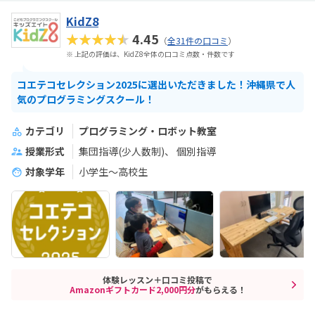
KidZ8
★★★★★
4.45
（
全31件の口コミ
）
※ 上記の評価は、KidZ8全体の口コミ点数・件数です
コエテコセレクション2025に選出いただきました！沖縄県で人
気のプログラミングスクール！
カテゴリ
プログラミング・ロボット教室
授業形式
集団指導(少人数制)
個別指導
対象学年
小学生～高校生
体験レッスン＋口コミ投稿で
Amazonギフトカード2,000円分
がもらえる！