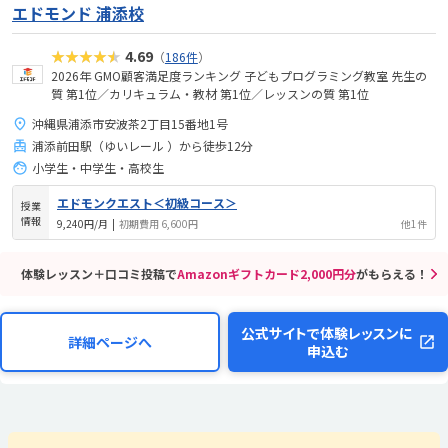
エドモンド 浦添校
★★★★★
4.69
（
186件
）
2026年 GMO顧客満足度ランキング 子どもプログラミング教室 先生の
質 第1位／カリキュラム・教材 第1位／レッスンの質 第1位
沖縄県浦添市安波茶2丁目15番地1号
浦添前田駅（ゆいレール ）から徒歩12分
小学生・中学生・高校生
エドモンクエスト＜初級コース＞
授業
情報
9,240円/月
|
初期費用 6,600円
他1件
体験レッスン＋口コミ投稿で
Amazonギフトカード2,000円分
がもらえる！
公式サイトで体験レッスンに
詳細ページへ
申込む