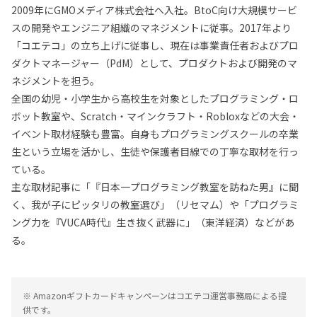
2009年にGMOメディア株式会社へ入社。BtoC向け大規模サービ
スの開発やエンジニア組織のマネジメントに従事。2017年より
「コエテコ」の立ち上げに従事し、現在は事業責任者およびプロ
ダクトマネージャー（PdM）として、プロダクトおよび開発のマ
ネジメントを担う。
全国の幼児・小学生から高校生を対象としたプログラミング・ロ
ボット教室や、Scratch・マインクラフト・Robloxなどの大会・
イベント取材経験も豊富。自身もプログラミングスクールの卒業
生という立場を活かし、生徒や保護者目線での丁寧な取材を行っ
ている。
主な取材記事に「『日本一プログラミング教室を訪ねた男』に聞
く、我が子にピッタリの教室選び」（リセマム）や「プログラミ
ング力を『VUCA時代』生き抜く武器に」（東洋経済）などがあ
る。
※ Amazonギフトカードキャンペーンはコエテコ運営事務局による提
供です。