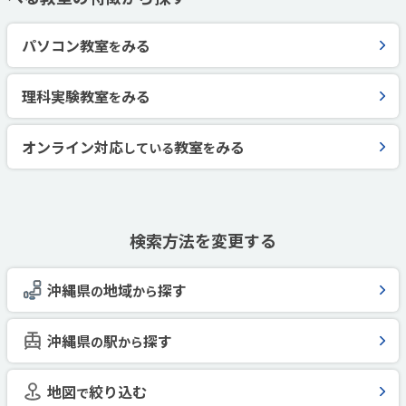
パソコン教室
みる
を
理科実験教室
みる
を
オンライン対応
教室
みる
している
を
検索方法を変更する
沖縄県
地域
探す
の
から
沖縄県
駅
探す
の
から
地図
絞り込む
で