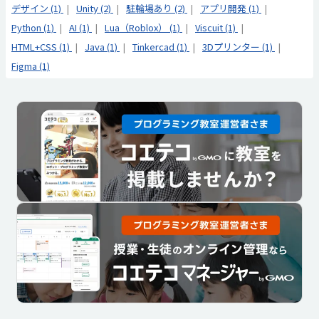
デザイン (1)
Unity (2)
駐輪場あり (2)
アプリ開発 (1)
Python (1)
AI (1)
Lua（Roblox） (1)
Viscuit (1)
HTML+CSS (1)
Java (1)
Tinkercad (1)
3Dプリンター (1)
Figma (1)