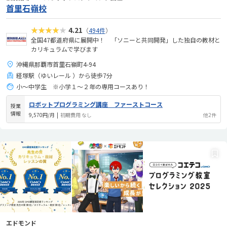
首里石嶺校
★★★★★
4.21
（
494件
）
全国47都道府県に展開中！ 「ソニーと共同開発」した独自の教材と
カリキュラムで学びます
沖縄県那覇市首里石嶺町4-94
経塚駅（ゆいレール ）から徒歩7分
小～中学生 ※小学１～２年の専用コースあり！
ロボットプログラミング講座 ファーストコース
授業
情報
9,570円/月
|
初期費用 なし
他2件
エドモンド