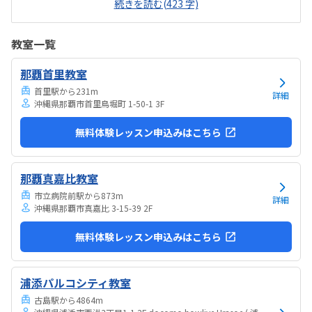
続きを読む(423 字)
サイト等に詳しく記載されているといいと思うLINEで当月の予定が分
かりやすく表示されるので良いLINE等での質問に対する回答が丁寧で
早い検定やコンテストなど、やる気が継続されるような工夫がされて
教室一覧
いる子どもが、夏休みの宿題の一部にプログラミングで作ったゲーム
を提出したいとの要望に、色々サポートしてくれた今のところは特に
那覇首里教室
ないが、料金体系の明確化が課題かと思うきょうだいで通っているの
で、きょうだい割など月謝の割引シス...
首里駅から231m
詳細
沖縄県那覇市首里鳥堀町 1-50-1 3F
無料体験レッスン申込みはこちら
那覇真嘉比教室
市立病院前駅から873m
詳細
沖縄県那覇市真嘉比 3-15-39 2F
無料体験レッスン申込みはこちら
浦添パルコシティ教室
古島駅から4864m