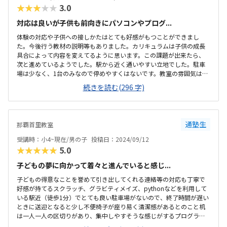
★★★★★
3.0
対応は良いが子供も前向きにパソコンやプログ...
体験の対応や子供への接しかたはとても好感がもつことができまし
た。今後行う教材の説明等もありました。カリキュラムは子供の成長
具合によって内容を変えてるように思います。この課題が出来たら、
次と進めているようでした。駅から近く通いやすい立地でした。駐車
場は少なく、1台のみなので停めやすくはないです。教室の雰囲気は設
備も含めて整っており、清潔でとても良かったです。ちょっと頭を使
続きを読む(296 字)
って遊ぶボードゲーム？なども置いてました。料金に対して少し授業
が物足りなく感じてしまう時があった。授業を通して自宅でも出来る
ことを教えていただけるので、やる気があれば伸びると思います。
色々と興味があることを深掘ってくれる
通塾生
那覇首里教室
受講時：小4~現在/男の子
投稿日：2024/09/12
★★★★★
5.0
子どもの夢に向かって着々と進んでいると感じ...
子どもの得意なことを誉めて引き出してくれる連絡等の対応も丁寧で
好感が持てるスクラッチ、グラビティメイズ、pythonなどを利用して
いる駅近（徒歩1分）でとても良い駐車場がないので、終了時間が遅い
ときに送迎となると少し不便椅子が座り易く清潔感があるとのこと机
は一人一人の区切りがあり、集中しやすそうな感じがするプログラミ
ング教室は軒並み高い印象があり、こちらも同じく高い料金体系がが