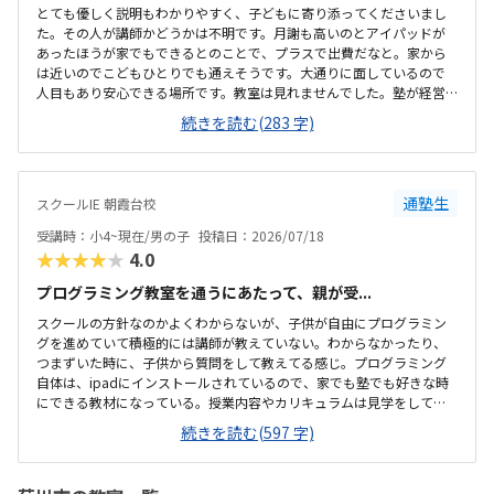
とても優しく説明もわかりやすく、子どもに寄り添ってくださいまし
た。その人が講師かどうかは不明です。月謝も高いのとアイパッドが
あったほうが家でもできるとのことで、プラスで出費だなと。家から
は近いのでこどもひとりでも通えそうです。大通りに面しているので
人目もあり安心できる場所です。教室は見れませんでした。塾が経営
しているとのことで塾の方の教室は少し覗けました。建物自体が古い
続きを読む(283 字)
感じでした。週1で15,000円は高いように思いました。もう少し回数を
増やしてもらうか、下げてもらえると助かります。説明してくれた方
はとても説明がわかりやすく、こどもに寄り添ってくださいました。
通塾生
スクールIE 朝霞台校
受講時：小4~現在/男の子
投稿日：2026/07/18
★★★★★
4.0
プログラミング教室を通うにあたって、親が受...
スクールの方針なのかよくわからないが、子供が自由にプログラミン
グを進めていて積極的には講師が教えていない。わからなかったり、
つまずいた時に、子供から質問をして教えてる感じ。プログラミング
自体は、ipadにインストールされているので、家でも塾でも好きな時
にできる教材になっている。授業内容やカリキュラムは見学をしてい
ないので子供の話だが、積極的に講師が教えていないみたい。月1回は
続きを読む(597 字)
プログラミングで作ったものを発表すると聞いていたが、実施してな
いみたい。駅からは徒歩ですぐ来れる距離で、一本道だから迷うこと
なく来れるので立地は良いと思います。駐車場はないので、車の送迎