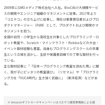
2009年にGMOメディア株式会社へ入社。BtoC向け大規模サービ
スの開発やエンジニア組織のマネジメントに従事。2017年より
「コエテコ」の立ち上げに従事し、現在は事業責任者およびプロ
ダクトマネージャー（PdM）として、プロダクトおよび開発のマ
ネジメントを担う。
全国の幼児・小学生から高校生を対象としたプログラミング・ロ
ボット教室や、Scratch・マインクラフト・Robloxなどの大会・
イベント取材経験も豊富。自身もプログラミングスクールの卒業
生という立場を活かし、生徒や保護者目線での丁寧な取材を行っ
ている。
主な取材記事に「『日本一プログラミング教室を訪ねた男』に聞
く、我が子にピッタリの教室選び」（リセマム）や「プログラミ
ング力を『VUCA時代』生き抜く武器に」（東洋経済）などがあ
る。
※ Amazonギフトカードキャンペーンはコエテコ運営事務局による提