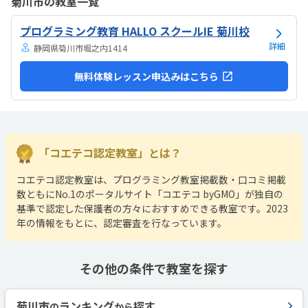
菊川市の教室一覧
は路上駐車になります。駐輪スペースはあるので子供一人でも近い人
なら行けると思います。奥の方まで覗いたことはないので詳しくはわ
プログラミング教育 HALLO スクールIE 菊川校
からないが、入り口や教室の内装は奇麗だと思います。気軽に入りや
すい感じがします。ひとそれぞれになってしまい...
詳細
静岡県菊川市堀之内1414
無料体験レッスン申込みはこちら
「コエテコ認定教室」とは？
コエテコ認定教室は、プログラミング教室掲載数・口コミ掲載
数ともにNo.1のポータルサイト「コエテコ byGMO」が独自の
基準で認定した保護者の方々におすすめできる教室です。2023
年の情報をもとに、認定審査を行なっています。
その他の条件で教室を探す
菊川市
ランキング
探す
の
から