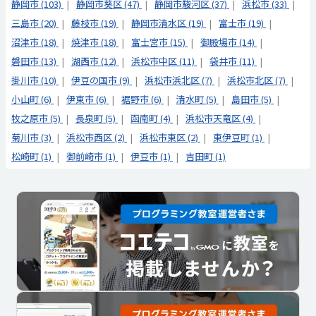
静岡市 (103)
静岡市葵区 (47)
静岡市駿河区 (37)
浜松市 (33)
三島市 (20)
藤枝市 (19)
静岡市清水区 (19)
富士市 (19)
沼津市 (18)
焼津市 (18)
富士宮市 (15)
御殿場市 (14)
磐田市 (13)
湖西市 (12)
浜松市中区 (11)
袋井市 (11)
掛川市 (10)
伊豆の国市 (9)
浜松市浜北区 (7)
浜松市北区 (7)
小山町 (6)
伊東市 (6)
裾野市 (6)
清水町 (5)
島田市 (5)
牧之原市 (5)
長泉町 (5)
函南町 (4)
浜松市天竜区 (4)
菊川市 (3)
浜松市西区 (2)
浜松市東区 (2)
東伊豆町 (1)
松崎町 (1)
御前崎市 (1)
伊豆市 (1)
吉田町 (1)