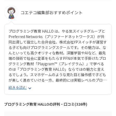
コエテコ編集部おすすめポイント
プログラミング教育 HALLO は、やる気スイッチグループと
Preferred Networks（プリファードネットワークス）が共
同出資して設立した合弁会社、株式会社YPスイッチが運営す
る子ども向けプログラミングスクールです。その魅力は、な
んといっても高クオリティな教材。深層学習やAIなど、最先
端の技術で社会に変革をもたらすPFNが本気で手掛けたプロ
グラミング教材「Playgram™（プレイグラム）」で学べる
のは「プログラミング教育 HALLO」ならではの魅力と言え
るでしょう。スマホゲームのような見た目と操作感で子ども
が楽しく進めていける一方、最終的には実戦レベルのプログ
ラミングスキルが身につく「Playgram」には、まるでマイ
続きを読む
ンクラフト（マイクラ）のように3D空間をデザインできるモ
ードも。子どもの創造性と技術力、そのどちらも高めていけ
るスクールをお探しのご家庭にぴったりのスクールです。ま
プログラミング教育 HALLOの評判・口コミ(326件)
た、運営元のやる気スイッチグループといえば、子どもの性
格や学習タイプを見極める「個性診断テスト（ETS）」も有