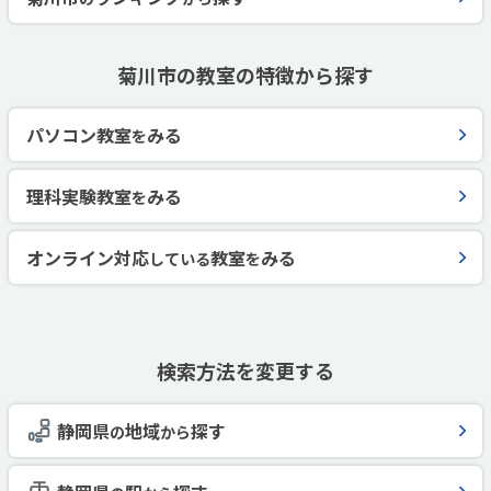
菊川市の教室の特徴から探す
パソコン教室
みる
を
理科実験教室
みる
を
オンライン対応
教室
みる
している
を
検索方法を変更する
静岡県
地域
探す
の
から