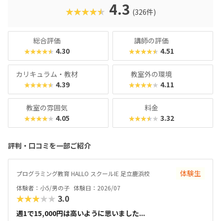
名。学習計画や講師とのマッチングに使われるそうで、「教
4.3
★★★★★
(326件)
材はいいけど、先生との相性が……」なんてトラブルも極力
防ぎます。入り口は楽しく、奥行きはどこまでも！ぜひお近
くの教室に足を運んでみてくださいね。
総合評価
講師の評価
4.30
4.51
★★★★★
★★★★★
カリキュラム・教材
教室外の環境
4.39
4.11
★★★★★
★★★★★
教室の雰囲気
料金
4.05
3.32
★★★★★
★★★★★
評判・口コミを一部ご紹介
体験生
プログラミング教育 HALLO スクールIE 足立鹿浜校
体験者：小5/男の子
体験日：2026/07
★★★★★
3.0
週1で15,000円は高いように思いました...