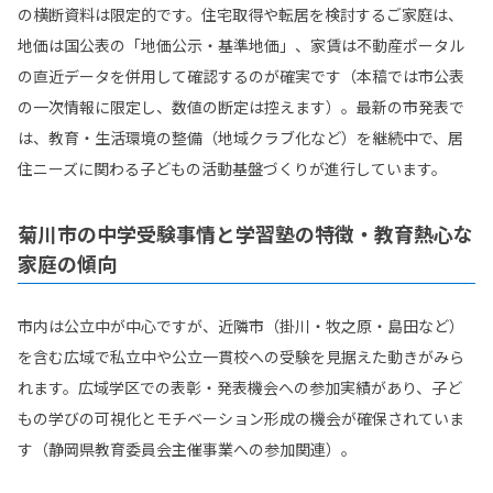
の横断資料は限定的です。住宅取得や転居を検討するご家庭は、
地価は国公表の「地価公示・基準地価」、家賃は不動産ポータル
の直近データを併用して確認するのが確実です（本稿では市公表
の一次情報に限定し、数値の断定は控えます）。最新の市発表で
は、教育・生活環境の整備（地域クラブ化など）を継続中で、居
住ニーズに関わる子どもの活動基盤づくりが進行しています。
菊川市の中学受験事情と学習塾の特徴・教育熱心な
家庭の傾向
市内は公立中が中心ですが、近隣市（掛川・牧之原・島田など）
を含む広域で私立中や公立一貫校への受験を見据えた動きがみら
れます。広域学区での表彰・発表機会への参加実績があり、子ど
もの学びの可視化とモチベーション形成の機会が確保されていま
す（静岡県教育委員会主催事業への参加関連）。