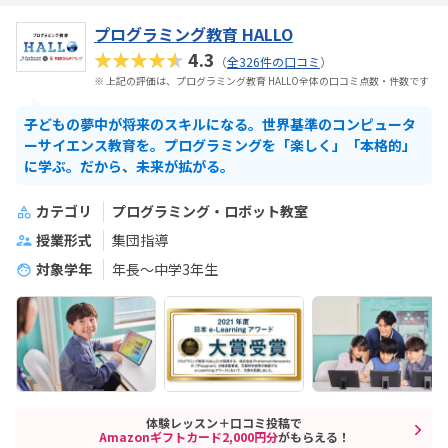
プログラミング教育 HALLO
★★★★★
4.3
（
全326件の口コミ
）
※ 上記の評価は、プログラミング教育 HALLO全体の口コミ点数・件数です
子どもの夢中が将来のスキルになる。世界基準のコンピュータ
ーサイエンス教育を。プログラミングを「楽しく」「本格的」
に学ぶ。だから、未来が拡がる。
カテゴリ
プログラミング・ロボット教室
授業形式
集団指導
対象学年
年長～中学3年生
体験レッスン＋口コミ投稿で
Amazonギフトカード2,000円分
がもらえる！