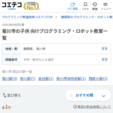
AIに相談
リスト
履歴
メニュー
プログラミング教室検索コエテコTOP
静岡県のプログラミング・ロボット教
2026/08/09(日) 版
菊川市の子供 向けプログラミング・ロボット教室一
覧
地域・駅
静岡県
菊川市
変更
詳細条件
学年・教材などを選択
変更
菊川市 周辺の駅一覧
菊川駅(3)
掛川駅(7)
金谷駅(1)
掛川市役所前駅(1)
西掛川駅(3)
並び替え
1
教室の料金相場について
全
件