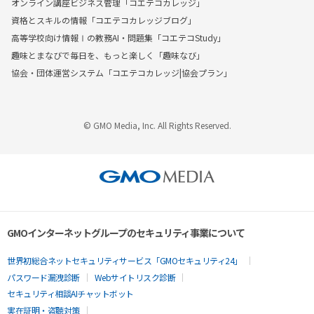
オンライン講座ビジネス管理「コエテコカレッジ」
資格とスキルの情報「コエテコカレッジブログ」
高等学校向け情報Ⅰの教務AI・問題集「コエテコStudy」
趣味とまなびで毎日を、もっと楽しく「趣味なび」
協会・団体運営システム「コエテコカレッジ|協会プラン」
© GMO Media, Inc. All Rights Reserved.
GMOインターネットグループのセキュリティ事業について
世界初総合ネットセキュリティサービス「GMOセキュリティ24」
パスワード漏洩診断
Webサイトリスク診断
セキュリティ相談AIチャットボット
実在証明・盗聴対策