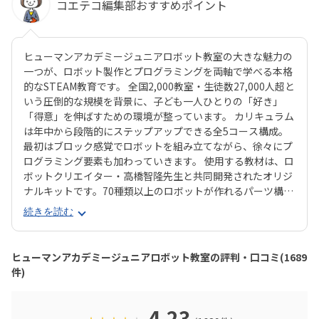
コエテコ編集部おすすめポイント
ヒューマンアカデミージュニアロボット教室の大きな魅力の
一つが、ロボット製作とプログラミングを両軸で学べる本格
的なSTEAM教育です。 全国2,000教室・生徒数27,000人超と
いう圧倒的な規模を背景に、子ども一人ひとりの「好き」
「得意」を伸ばすための環境が整っています。 カリキュラム
は年中から段階的にステップアップできる全5コース構成。
最初はブロック感覚でロボットを組み立てながら、徐々にプ
ログラミング要素も加わっていきます。 使用する教材は、ロ
ボットクリエイター・高橋智隆先生と共同開発されたオリジ
ナルキットです。70種類以上のロボットが作れるパーツ構成
で、飽きずに続けやすい点も特徴です。 月2回の90分授業で
続きを読む
は、ロボットを完成させる「基本製作」と、オリジナル改造
に挑戦する「応用実践」を繰り返す設計。子どもたちは毎
回、新しい達成感と成長を実感できる仕組みになっていま
ヒューマンアカデミージュニアロボット教室の評判・口コミ(1689
す。 自ら考え、試行錯誤しながらロボットを動かす経験は、
件)
創造力や論理的思考力を育むだけでなく、学ぶ楽しさそのも
のを教えてくれるはずです。
4.23