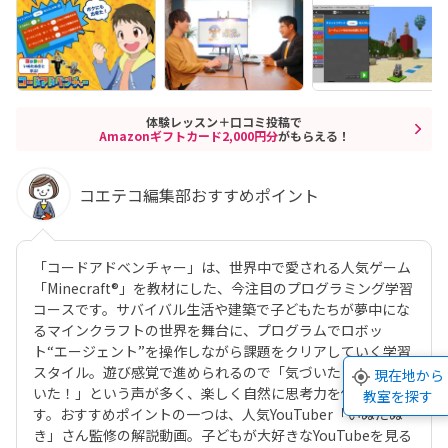
体験レッスン＋口コミ投稿で
Amazonギフトカード2,000円分
がもらえる！
コエテコ編集部おすすめポイント
「コードアドベンチャー」は、世界中で愛される人気ゲーム
「Minecraft®」を教材にした、今注目のプログラミング学習
コースです。サバイバル生活や建築で子どもたちが夢中にな
るマインクラフトの世界を舞台に、プログラムでロボッ
ト“エージェント”を操作しながら課題をクリアしていく学習
スタイル。遊び感覚で進められるので「気づいたら集中して
現在地から
いた！」という声が多く、楽しく自然に思考力を伸ばせま
教室を探す
す。おすすめポイントの一つは、人気YouTuber「いぬたぬ
き」さん監修の解説動画。子どもが大好きなYouTubeを見る