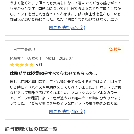
うまく動くと、子供と同じ気持ちになって喜んでくださる感じがとて
も良かったです。問題点についても自分で考えることを主体にしなが
ら、ヒントを出し向き合ってくれます。子供の自主性を重んじている
雰囲気が良いと感じました。ただ子供に全て丸投げではなく、広い机
の上に「教科書とキットをどこに置いたらやりやすいかな？」と声を
続きを読む(570 字)
かけてくださり、そこから自分で考えていました。ロボット作りもヒ
ントをいただきながら、自分で教科書を読んで作り上げていました。
駅近くですが、静かな環境です。急な坂道があるので、暑い夏など、重
いキットを背負っていく小さな子供には少し大変かも。清潔で、安心
体験生
四日市中央緑地
できました。入室したら必ず手を洗うルールも良いです。教室にある
教科書などもきちんと整理整頓されています。キット代が兄弟割引で
体験者：小3/女の子
体験日：2026/07
半額になりました。入会金も無料に。欲を言えば、...
★★★★★
5.0
体験時間は授業90分すべて使わせてもらった...
優しい口調と雰囲気で、子ども達に全てを教えるのではなく、困って
いる時にアドバイスや手助けをしてくれていました。ロボットで対戦
などをして興味を広げてくれました。ブロックはシンプルなカラー
で、パーツの種類によって色が違うので組み立ての時に分かりやすそ
うでした。子どもが興味を持ちそうなロボットの形や動きがあり良か
ったです。駐車場は停めやすく、分かりやすい場所にあるので助かり
続きを読む(458 字)
ます。近くに別の施設もあるので、習ってない兄弟が過ごしやすいと
思いました。教室はシンプルで余計なものが置いてないので集中でき
そうです。清潔な空間でした。授業を1日に2コマとれたり、翌月に回
静岡市駿河区の教室一覧
したりできるのは助かります。料金は今の物価で考えれば高いとは思