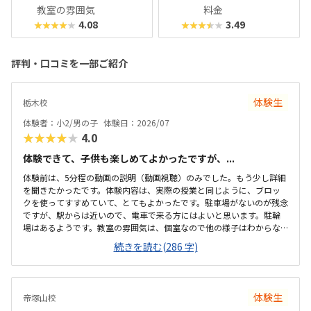
教室の雰囲気
料金
4.08
3.49
★★★★★
★★★★★
評判・口コミを一部ご紹介
体験生
栃木校
体験者：小2/男の子
体験日：2026/07
★★★★★
4.0
体験できて、子供も楽しめてよかったですが、...
体験前は、5分程の動画の説明（動画視聴）のみでした。もう少し詳細
を聞きたかったです。体験内容は、実際の授業と同じように、ブロッ
クを使ってすすめていて、とてもよかったです。駐車場がないのが残念
ですが、駅からは近いので、電車で来る方にはよいと思います。駐輪
場はあるようです。教室の雰囲気は、個室なので他の様子はわからな
いです。いくつか部屋があるようでしたが、特に説明を受けていない
続きを読む(286 字)
です。料金の説明はなく、資料を見たのですが、個別指導なので高く
ても仕方ないのかなと思いました。個別指導なので、子供に合わせて
対応してもらえます。80分は長いかと思いましたが、ちょうどよかっ
たです。
体験生
帝塚山校