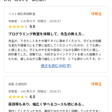
体験生
ベスト個別真岡教室
体験者：小4/男の子
体験日：2026/07
★★★★★
4.0
プログラミング教室を体験して、先生の教え方...
先生が、できたことをその場ですぐに褒めてくださり、子どもの些細
な変化や頑張りにも丁寧に反応してくださっていたのが、とても良い
と感じました。子どものやる気や自信につながる関わり方だと感じ、
好印象でした。体験では、大好きなマインクラフトを使った授業だっ
たため、楽しみながら取り組むことができ、とても良かったです。た
だ、今後もずっとマインクラフトを使った内容ではないと伺ったの
続きを読む(440 字)
で、その後も興味を持って取り組めるかどうかは少し気になる点でし
た。教室は自宅から15分ほどの距離にあり、通いやすいと感じまし
た。また、駐車場もあるため、送り迎えもしやすく、安心して通わせ
られる環境だと思いました。教室は一人ひとりの席が完全に仕切られ
体験生
森塾 北浦和校
ているわけではありませんが、壁などで視線が分散しにくい工夫がさ
れており、集中しやすい雰囲気だと感じました。月4回（1回50分）で
体験者：小6/男の子
体験日：2026/07
約12,000円という料金は、我が家にとってはや...
★★★★★
4.0
英語等もあり、幅広く学べるコースも他にある...
受付してくださった方が、親切で分かりやすく説明していただきまし