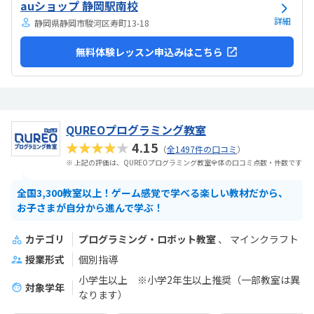
auショップ 静岡駅南校
と勧められました。
詳細
静岡県静岡市駿河区寿町13-18
無料体験レッスン申込みはこちら
QUREOプログラミング教室
★★★★★
4.15
（
全1497件の口コミ
）
※ 上記の評価は、QUREOプログラミング教室全体の口コミ点数・件数です
全国3,300教室以上！ゲーム感覚で学べる楽しい教材だから、
お子さまが自分から進んで学ぶ！
カテゴリ
プログラミング・ロボット教室
マインクラフト
授業形式
個別指導
小学生以上 ※小学2年生以上推奨（一部教室は異
対象学年
なります）