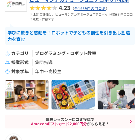
★★★★★
4.23
（
全1689件の口コミ
）
※ 上記の評価は、ヒューマンアカデミージュニアロボット教室全体の口コ
ミ点数・件数です
学びに驚きと感動を！ロボットで子どもの個性を引き出し創造
力を育む
カテゴリ
プログラミング・ロボット教室
授業形式
集団指導
対象学年
年中～高校生
体験レッスン＋口コミ投稿で
Amazonギフトカード2,000円分
がもらえる！