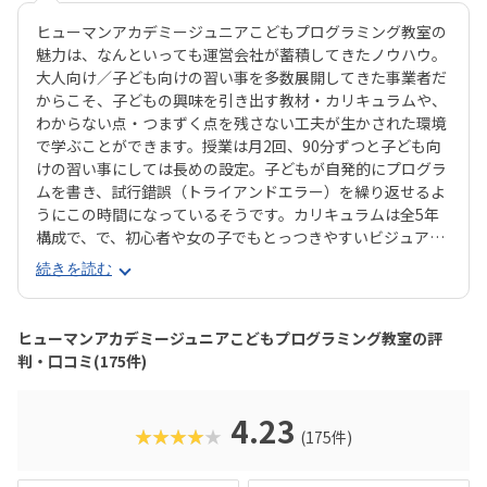
ヒューマンアカデミージュニアこどもプログラミング教室の
魅力は、なんといっても運営会社が蓄積してきたノウハウ。
大人向け／子ども向けの習い事を多数展開してきた事業者だ
からこそ、子どもの興味を引き出す教材・カリキュラムや、
わからない点・つまずく点を残さない工夫が生かされた環境
で学ぶことができます。授業は月2回、90分ずつと子ども向
けの習い事にしては長めの設定。子どもが自発的にプログラ
ムを書き、試行錯誤（トライアンドエラー）を繰り返せるよ
うにこの時間になっているそうです。カリキュラムは全5年
構成で、で、初心者や女の子でもとっつきやすいビジュアル
プログラミングツール「Scratch（スクラッチ）」から初め
続きを読む
て、エンジニアが実際に使用するプログラミング言語「Java
Script」までステップアップすることができます。ベーシッ
クコースではマウス操作など、パソコンの操作自体から学べ
ヒューマンアカデミージュニアこどもプログラミング教室の評
るので、自宅でまったくパソコンをさわったことのないお子
判・口コミ(175件)
さんでも戸惑うことなく授業に入っていけるでしょう。大学
入試やオフィスワークなど、「将来のことを考えて習わせて
おきたい」方におすすめのスクールといえます。また、いず
4.23
★★★★★
(175件)
れもヒューマンオリジナルの教材で学べるので、高クオリテ
ィな指導を求める保護者におすすめできます。