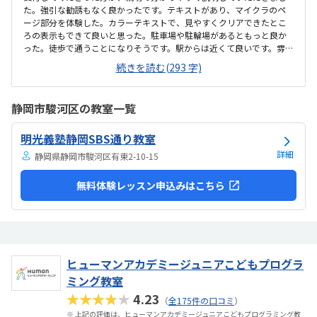
た。強引な勧誘もなく良かったです。テキストがあり、マイクラのペ
ージ部分を体験した。カラーテキストで、見やすくクリアできたとこ
ろの表示もできて良いと思った。駐車場や駐輪場があるともっと良か
った。徒歩で通うことになりそうです。駅からは近くて良いです。雰囲
気も良く、清潔感もあった。部屋が区切られていて、個人スペースも
続きを読む(293 字)
確保されていて良かった。基本料金以外に、追加料金があまり無さそ
うで良かった。できれば、毎月1万以内で通いたいです。子供に熱心に
話しかけてくださったり、褒めてくださって、子供が頑張ろうという
静岡市駿河区の教室一覧
気持ちになれて良かった。
明光義塾静岡SBS通り教室
詳細
静岡県静岡市駿河区有東2-10-15
無料体験レッスン申込みはこちら
ヒューマンアカデミージュニアこどもプログラ
ミング教室
★★★★★
4.23
（
全175件の口コミ
）
※ 上記の評価は、ヒューマンアカデミージュニアこどもプログラミング教