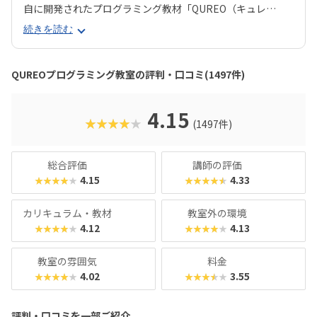
自に開発されたプログラミング教材「QUREO（キュレ
オ）」です。スマホゲームのような感覚でサクサク進められ
続きを読む
るのに、本格的な内容が学べるのが魅力。子どもにとっても
「やらされている感」がないので、楽しくゲームをクリアし
ていくようなペースでどんどん学習を進めていけます。教材
QUREOプログラミング教室の評判・口コミ(1497件)
のデザイン性も高く、実際にスマホゲーム開発で使用されて
いたキャラクター素材などを多数収録。リッチなグラフィッ
クに慣れている今の子どもでも、「安っぽい」「子どもっぽ
4.15
★★★★★
(1497件)
い」と思わず勉強に取り組めるでしょう。学習結果は通信簿
のような形で確認できるので、保護者も安心ですね。
総合評価
講師の評価
4.15
4.33
★★★★★
★★★★★
カリキュラム・教材
教室外の環境
4.12
4.13
★★★★★
★★★★★
教室の雰囲気
料金
4.02
3.55
★★★★★
★★★★★
評判・口コミを一部ご紹介