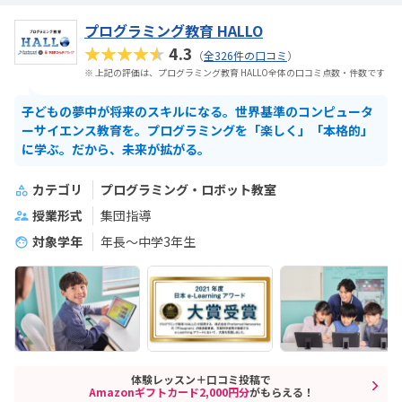
プログラミング教育 HALLO
★★★★★
4.3
（
全326件の口コミ
）
※ 上記の評価は、プログラミング教育 HALLO全体の口コミ点数・件数です
子どもの夢中が将来のスキルになる。世界基準のコンピュータ
ーサイエンス教育を。プログラミングを「楽しく」「本格的」
に学ぶ。だから、未来が拡がる。
カテゴリ
プログラミング・ロボット教室
授業形式
集団指導
対象学年
年長～中学3年生
体験レッスン＋口コミ投稿で
Amazonギフトカード2,000円分
がもらえる！