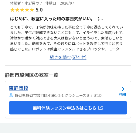
体験者：小2/男の子
体験日：2026/07
★★★★★
5.0
はじめに、教室に入った時の雰囲気がいい。（...
とても丁寧で、子供が興味を持った事に全て丁寧に返答してくれてい
ました。子供が理解できないことに対して、イライラした態度もせず、
冷静かつ暖かく対応できる大人は数少ないと思うので、素晴らしいと
思いました。動画をみて、その通りにロボットを製作して行くと言う
感じでした。ロボットは教室でレンタルできるブロックや、モーター
などです。タブレットの操作も子供自身ができるので、機械に強くな
続きを読む(674 字)
るなという印象でした。家から自転車ですぐのところにあります。駐
輪スペースもあり、場所も道路面に接しているので、すぐに見つけら
れ、わかりやすいです。シンプルで無駄のない部屋でした。白を基調
静岡市駿河区の教室一覧
としているので、気が散らず、集中しやすいと思います。個人授業なの
で、割高かなと思いました。生徒2.3人でも大丈夫な感じはします。あ
東静岡校
と、動画を見ながら制作するので、簡単なうちは家でもできる内容か
なと思います。あまり得意な事がなく、自分に...
詳細
静岡県静岡市駿河区小鹿1-2-1 グラシューズミナミ1D
無料体験レッスン申込みはこちら