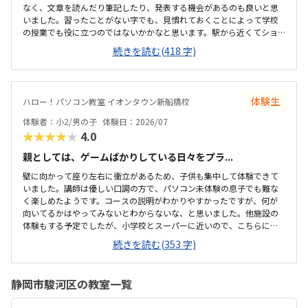
なく、文章を読んだり筆記したり、発表する機会があるのも良いと思
いました。習ったことがない字でも、見慣れておくことによって学校
の授業でも役に立つのではないかかなと思います。駅から近くてショ
ッピングモールの中にあるので便利です。車で来ても授業分の駐車券
続きを読む(418 字)
は付けてくれるそうです。ドコモショップ内なので音が気になるかと
思いましたが、扉を閉めればそんなに気になりませんでした。一面ガ
ラスなので程よい解放感で授業の様子が見れます。プログラミング教
室としてはこれくらいかな、という印象です。教材はマイクラなので
体験生
ハロー！パソコン教室 イオンタウン新船橋校
プライベートでも使えるからいいかな、と思ってます。学校で使って
いるパソコンはタッチパネルタイプなので、キーボードは打てるかな
体験者：小2/男の子
体験日：2026/07
と心配でしたが、すぐに慣れました。コマンド１つでた...
★★★★★
4.0
親としては、ゲームばかりしている日々をプラ...
壁に向かって座り左右に衝立があるため、子供も集中して体験できて
いました。講師は優しい口調の方で、パソコン未体験の息子でも難な
く楽しめたようです。コースの説明がわかりやすかったですが、何が
向いてるかはやってみないとわからないな、と思いました。他施設の
体験もする予定でしたが、小学校とスーパーに近いので、こちらに決
めました。息子はゲーミングチェアに初めて座れて嬉しかったようで
続きを読む(353 字)
す。開放的というよりは、落ち着いて楽しめるところが、息子には合
っていそうです。少し高いなという印象ですが、自宅のパソコンから
も利用できるとの事なので、やる気次第では納得できそうだなと思い
静岡市駿河区の教室一覧
ました。日頃はSwitchで、マイクラやぽこあポケモンで建築を楽しん
でいます。担当の方と相談して今回のコースが向いてるんじゃないか