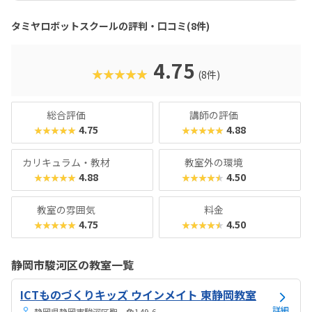
担当者いわく、「当初は『保護者がタミヤファン』きっかけ
で入会されるご家庭が多かったですが、最近は純粋にプログ
タミヤロボットスクールの評判・口コミ(8件)
ラミングスクールとして選んでいただくことが増えた」そ
う。知名度や人気だけでなく、指導力や教材のクオリティへ
の評価が定着してきたようです。女の子の生徒も一定数在籍
4.75
★★★★★
(8件)
しており、コンテストや選手権では性別を問わず、創意工夫
が光る作品が次々に登場しています。大人も子どもも、男の
子も女の子も、メカを愛する人なら誰でも受け入れてくれる
総合評価
講師の評価
スクールといえるでしょう。ロボット教室は費用が高めなイ
4.75
4.88
★★★★★
★★★★★
メージがありますが、市販品を使用しているため価格は抑え
め。気になる方は、ぜひお近くのスクールに足を運んでみて
カリキュラム・教材
教室外の環境
くださいね。
4.88
4.50
★★★★★
★★★★★
教室の雰囲気
料金
4.75
4.50
★★★★★
★★★★★
静岡市駿河区の教室一覧
ICTものづくりキッズ ウインメイト 東静岡教室
詳細
静岡県静岡市駿河区聖一色149-6