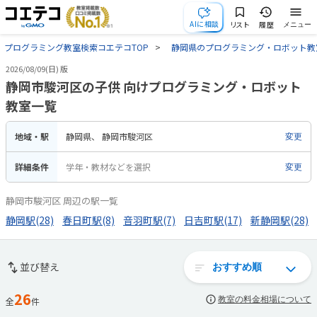
AIに相談
リスト
履歴
メニュー
プログラミング教室検索コエテコTOP
静岡県のプログラミング・ロボット教
2026/08/09(日) 版
静岡市駿河区の子供 向けプログラミング・ロボット
教室一覧
地域・駅
静岡県
静岡市駿河区
変更
詳細条件
学年・教材などを選択
変更
静岡市駿河区 周辺の駅一覧
静岡駅(28)
春日町駅(8)
音羽町駅(7)
日吉町駅(17)
新静岡駅(28)
並び替え
26
教室の料金相場について
全
件