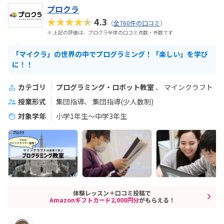
プロクラ
★★★★★
4.3
（
全760件の口コミ
）
※ 上記の評価は、プロクラ全体の口コミ点数・件数です
「マイクラ」の世界の中でプログラミング！「楽しい」を学び
に！！
カテゴリ
プログラミング・ロボット教室
マインクラフト
授業形式
集団指導
集団指導(少人数制)
対象学年
小学1年生～中学3年生
体験レッスン＋口コミ投稿で
Amazonギフトカード2,000円分
がもらえる！