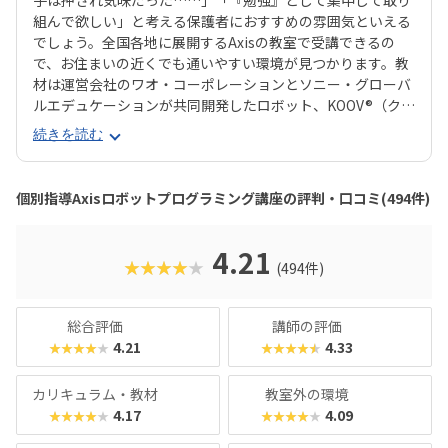
子は押され気味だった……」「『勉強』として集中して取り
組んで欲しい」と考える保護者におすすめの雰囲気といえる
でしょう。全国各地に展開するAxisの教室で受講できるの
で、お住まいの近くでも通いやすい環境が見つかります。教
材は運営会社のワオ・コーポレーションとソニー・グローバ
ルエデュケーションが共同開発したロボット、KOOV®︎（クー
ブ）。半透明のカラフルなブロックを組み合わせながらロボ
続きを読む
ットを組み立てていくので、女の子にも人気が高いのがポイ
ント。ロボットが好きな子はもちろん、色彩感覚に優れる子
からも評判の教材です。さらに、高学年からはエンジニアも
個別指導Axisロボットプログラミング講座の評判・口コミ(494件)
使う本格的なプログラミング言語「Python（パイソン）」
を学べるマスターコースも用意されています。これまでどお
りのとっつきやすい見た目から入って、実践レベルの内容が
4.21
★★★★★
(494件)
学べると好評です。授業料が比較的お手頃価格なのもポイン
トで、ファーストコースは6,930円＋教材費2,640円（80分×
月2回）、レギュラーコースは8,800円＋教材費2,640円＋テ
総合評価
講師の評価
キスト費2,860円（80分×月2回）、マスターコースは11,00
4.21
4.33
★★★★★
★★★★★
0円＋教材費2,640円＋テキスト費2,860円（80分×月2
回）。年に1度のテキスト費以外、追加料金もかかりませ
カリキュラム・教材
教室外の環境
ん。明確な料金体系と通いやすさ、ある程度「勉強」の雰囲
4.17
4.09
★★★★★
★★★★★
気を重視する方におすすめのスクールです。