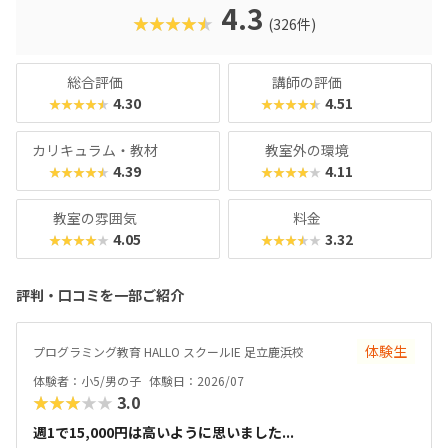
名。学習計画や講師とのマッチングに使われるそうで、「教
4.3
★★★★★
(326件)
材はいいけど、先生との相性が……」なんてトラブルも極力
防ぎます。入り口は楽しく、奥行きはどこまでも！ぜひお近
くの教室に足を運んでみてくださいね。
総合評価
講師の評価
4.30
4.51
★★★★★
★★★★★
カリキュラム・教材
教室外の環境
4.39
4.11
★★★★★
★★★★★
教室の雰囲気
料金
4.05
3.32
★★★★★
★★★★★
評判・口コミを一部ご紹介
体験生
プログラミング教育 HALLO スクールIE 足立鹿浜校
体験者：小5/男の子
体験日：2026/07
★★★★★
3.0
週1で15,000円は高いように思いました...