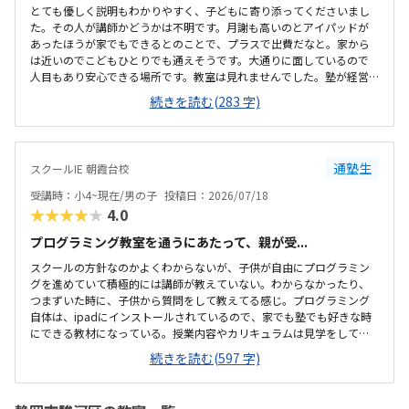
とても優しく説明もわかりやすく、子どもに寄り添ってくださいまし
た。その人が講師かどうかは不明です。月謝も高いのとアイパッドが
あったほうが家でもできるとのことで、プラスで出費だなと。家から
は近いのでこどもひとりでも通えそうです。大通りに面しているので
人目もあり安心できる場所です。教室は見れませんでした。塾が経営
しているとのことで塾の方の教室は少し覗けました。建物自体が古い
続きを読む(283 字)
感じでした。週1で15,000円は高いように思いました。もう少し回数を
増やしてもらうか、下げてもらえると助かります。説明してくれた方
はとても説明がわかりやすく、こどもに寄り添ってくださいました。
通塾生
スクールIE 朝霞台校
受講時：小4~現在/男の子
投稿日：2026/07/18
★★★★★
4.0
プログラミング教室を通うにあたって、親が受...
スクールの方針なのかよくわからないが、子供が自由にプログラミン
グを進めていて積極的には講師が教えていない。わからなかったり、
つまずいた時に、子供から質問をして教えてる感じ。プログラミング
自体は、ipadにインストールされているので、家でも塾でも好きな時
にできる教材になっている。授業内容やカリキュラムは見学をしてい
ないので子供の話だが、積極的に講師が教えていないみたい。月1回は
続きを読む(597 字)
プログラミングで作ったものを発表すると聞いていたが、実施してな
いみたい。駅からは徒歩ですぐ来れる距離で、一本道だから迷うこと
なく来れるので立地は良いと思います。駐車場はないので、車の送迎