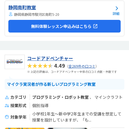
いませんが、子どもの成長具合で判断すると思います。子どもが自発
静岡南町教室
的にどんどん作り進めていったのには正直驚きました。最初からたく
さんあれこれ説明されずブロックを触らせてもらったの...
詳細
静岡県静岡市駿河区南町5-20
無料体験レッスン申込みはこちら
コードアドベンチャー
★★★★★
4.49
（
全269件の口コミ
）
※ 上記の評価は、コードアドベンチャー全体の口コミ点数・件数です
マイクラ実況者が作る新しいプログラミング教室
カテゴリ
プログラミング・ロボット教室
マインクラフト
授業形式
個別指導
小学校1年生～新中学2年生までの受講を想定して
対象学年
授業を設計していますが、「も...