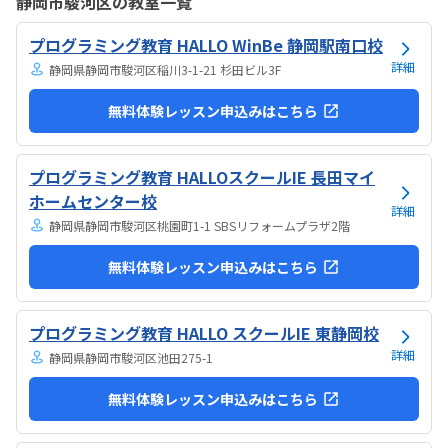
静岡市駿河区の教室一覧
は路上駐車になります。駐輪スペースはあるので子供一人でも近い人
なら行けると思います。奥の方まで覗いたことはないので詳しくはわ
プログラミング教育 HALLO WinBe 静岡駅南口校
からないが、入り口や教室の内装は奇麗だと思います。気軽に入りや
すい感じがします。ひとそれぞれになってしまい...
詳細
静岡県静岡市駿河区稲川3-1-21 杉田ビル3F
無料体験レッスン申込みはこちら
プログラミング教育 HALLOスクールIE 長田マイ
ホームセンター校
詳細
静岡県静岡市駿河区桃園町1-1 SBSリフォームプラザ2階
無料体験レッスン申込みはこちら
プログラミング教育 HALLO スクールIE 東静岡校
詳細
静岡県静岡市駿河区池田275-1
無料体験レッスン申込みはこちら