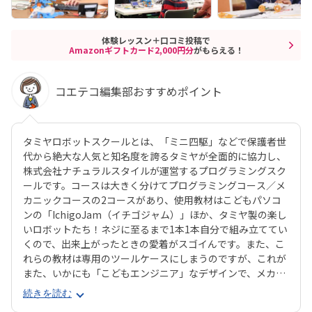
体験レッスン＋口コミ投稿で
Amazonギフトカード2,000円分
がもらえる！
コエテコ編集部おすすめポイント
タミヤロボットスクールとは、「ミニ四駆」などで保護者世
代から絶大な人気と知名度を誇るタミヤが全面的に協力し、
株式会社ナチュラルスタイルが運営するプログラミングスク
ールです。コースは大きく分けてプログラミングコース／メ
カニックコースの2コースがあり、使用教材はこどもパソコ
ンの「IchigoJam（イチゴジャム）」ほか、タミヤ製の楽し
いロボットたち！ネジに至るまで1本1本自分で組み立ててい
くので、出来上がったときの愛着がスゴイんです。また、こ
れらの教材は専用のツールケースにしまうのですが、これが
また、いかにも「こどもエンジニア」なデザインで、メカ好
きの心をくすぐります。カリキュラム・教材ともに、ハマる
続きを読む
子はとことんハマれるスクールと言えそうですね。ちなみに