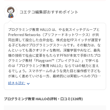
コエテコ編集部おすすめポイント
プログラミング教育 HALLO は、やる気スイッチグループと
Preferred Networks（プリファードネットワークス）が共
同出資して設立した合弁会社、株式会社YPスイッチが運営す
る子ども向けプログラミングスクールです。その魅力は、な
んといっても高クオリティな教材。深層学習やAIなど、最先
端の技術で社会に変革をもたらすPFNが本気で手掛けたプロ
グラミング教材「Playgram™（プレイグラム）」で学べる
のは「プログラミング教育 HALLO」ならではの魅力と言え
るでしょう。スマホゲームのような見た目と操作感で子ども
が楽しく進めていける一方、最終的には実戦レベルのプログ
ラミングスキルが身につく「Playgram」には、まるでマイ
続きを読む
ンクラフト（マイクラ）のように3D空間をデザインできるモ
ードも。子どもの創造性と技術力、そのどちらも高めていけ
るスクールをお探しのご家庭にぴったりのスクールです。ま
プログラミング教育 HALLOの評判・口コミ(326件)
た、運営元のやる気スイッチグループといえば、子どもの性
格や学習タイプを見極める「個性診断テスト（ETS）」も有