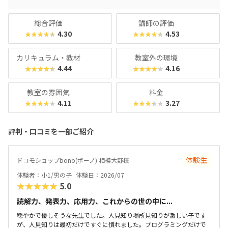
総合評価
講師の評価
4.30
4.53
★★★★★
★★★★★
カリキュラム・教材
教室外の環境
4.44
4.16
★★★★★
★★★★★
教室の雰囲気
料金
4.11
3.27
★★★★★
★★★★★
評判・口コミを一部ご紹介
体験生
ドコモショップbono(ボーノ) 相模大野校
体験者：小1/男の子
体験日：2026/07
★★★★★
5.0
読解力、発表力、応用力、これからの世の中に...
穏やかで優しそうな先生でした。人見知り場所見知りが激しい子です
が、人見知りは最初だけですぐに慣れました。プログラミングだけで