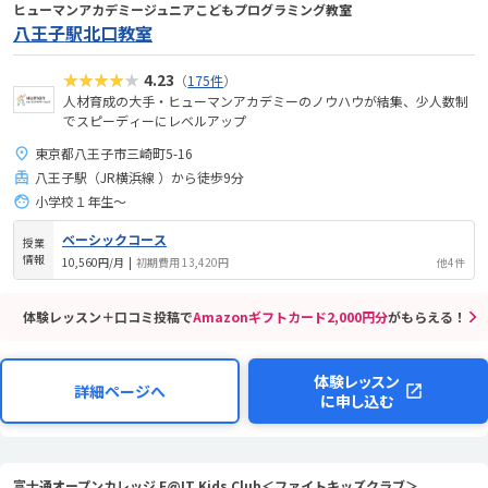
ヒューマンアカデミージュニアこどもプログラミング教室
八王子駅北口教室
★★★★★
4.23
（
175件
）
人材育成の大手・ヒューマンアカデミーのノウハウが結集、少人数制
でスピーディーにレベルアップ
東京都八王子市三崎町5-16
八王子駅（JR横浜線 ）から徒歩9分
小学校１年生〜
ベーシックコース
授業
情報
10,560円/月
|
初期費用 13,420円
他4件
体験レッスン＋口コミ投稿で
Amazonギフトカード2,000円分
がもらえる！
体験レッスン
詳細ページへ
に申し込む
富士通オープンカレッジ F@IT Kids Club＜ファイトキッズクラブ＞