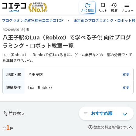
AIに相談
リスト
履歴
メニュー
プログラミング教室検索コエテコTOP
東京都のプログラミング・ロボット教
2026/08/07(金) 版
八王子駅のLua（Roblox）で学べる子供 向けプログ
ラミング・ロボット教室一覧
Lua（Roblox）： Robloxで使われる言語。ゲーム業界などの一部の分野でとて
も注目されている。
地域・駅
八王子駅
変更
詳細条件
Lua（Roblox）
変更
並び替え
1
教室の料金相場について
全
件