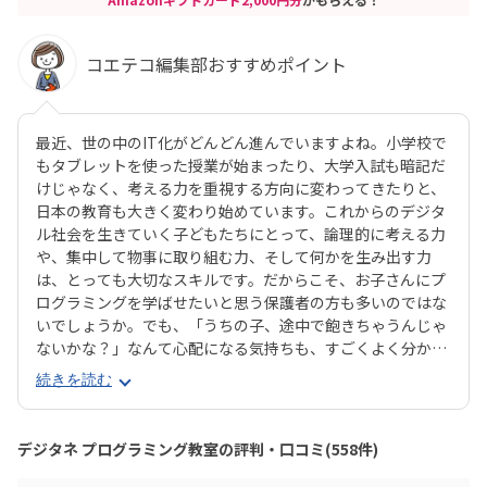
コエテコ編集部おすすめポイント
最近、世の中のIT化がどんどん進んでいますよね。小学校で
もタブレットを使った授業が始まったり、大学入試も暗記だ
けじゃなく、考える力を重視する方向に変わってきたりと、
日本の教育も大きく変わり始めています。これからのデジタ
ル社会を生きていく子どもたちにとって、論理的に考える力
や、集中して物事に取り組む力、そして何かを生み出す力
は、とっても大切なスキルです。だからこそ、お子さんにプ
ログラミングを学ばせたいと思う保護者の方も多いのではな
いでしょうか。でも、「うちの子、途中で飽きちゃうんじゃ
ないかな？」なんて心配になる気持ちも、すごくよく分かり
ます。そんな方にぜひおすすめしたいのが、デジタネプログ
続きを読む
ラミング教室なんです。デジタネには、子どもたちが夢中に
なって取り組める工夫がたくさんあります。特にお子様たち
に大人気のマインクラフトやロブロックスなどを活用するこ
デジタネ プログラミング教室の評判・口コミ(558件)
とで、ゲーム感覚で楽しみながら、自然とプログラミング的
思考が身につくカリキュラムになっているんです。実践的な