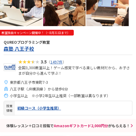
教室独自キャンペーン開催中！（~ 8月31日まで）
QUREOプログラミング教室
森塾 八王子校
★★★★★
3.5
（
1497件
）
全国3,300教室以上！ゲーム感覚で学べる楽しい教材だから、お子さ
まが自分から進んで学ぶ！
東京都八王子市東町7-3
八王子駅（JR横浜線 ）から徒歩6分
小学生以上 ※小学2年生以上推奨（一部教室は異なります）
授業
初級コース（小学生推奨）
情報
体験レッスン＋口コミ投稿で
Amazonギフトカード2,000円分
がもらえる！