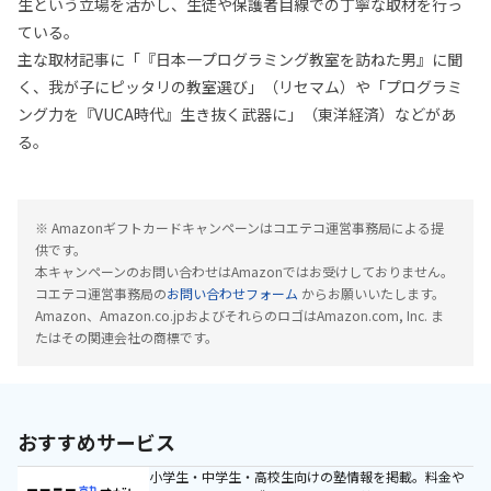
生という立場を活かし、生徒や保護者目線での丁寧な取材を行っ
ている。
主な取材記事に「『日本一プログラミング教室を訪ねた男』に聞
く、我が子にピッタリの教室選び」（リセマム）や「プログラミ
ング力を『VUCA時代』生き抜く武器に」（東洋経済）などがあ
る。
※ Amazonギフトカードキャンペーンはコエテコ運営事務局による提
供です。
本キャンペーンのお問い合わせはAmazonではお受けしておりません。
コエテコ運営事務局の
お問い合わせフォーム
からお願いいたします。
Amazon、Amazon.co.jpおよびそれらのロゴはAmazon.com, Inc. ま
たはその関連会社の商標です。
おすすめサービス
小学生・中学生・高校生向けの塾情報を掲載。料金や