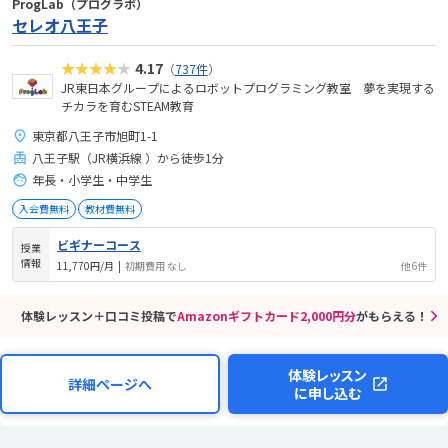
ProgLab（プログラボ）
セレオ八王子
★★★★★
4.17
（
737件
）
JR東日本グループによるロボットプログラミング教室 夢を実現する
チカラを育むSTEAM教育
東京都八王子市旭町1-1
八王子駅（JR横浜線 ）から徒歩1分
年長・小学生・中学生
入会費無料
教材費無料
ビギナーコース
授業
情報
11,770円/月
|
初期費用 なし
他6件
体験レッスン＋口コミ投稿で
Amazonギフトカード2,000円分
がもらえる！
体験レッスン
詳細ページへ
に申し込む