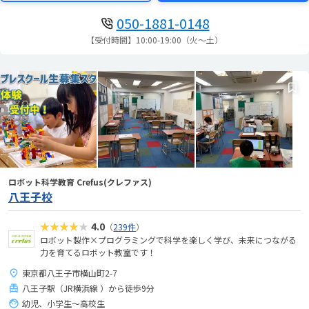
050-1881-0148
【受付時間】10:00-19:00（火～土）
ロボット科学教育 Crefus(クレファス)
八王子校
★★★★★
4.0
（
239件
）
ロボット製作×プログラミングで科学を楽しく学び、未来につながる
力を育てるロボット教室です！
東京都八王子市横山町2-7
八王子駅（JR横浜線 ）から徒歩9分
幼児、小学生〜高校生