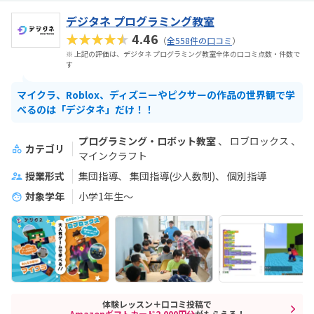
デジタネ プログラミング教室
★★★★★
4.46
（
全558件の口コミ
）
※ 上記の評価は、デジタネ プログラミング教室全体の口コミ点数・件数で
す
マイクラ、Roblox、ディズニーやピクサーの作品の世界観で学
べるのは「デジタネ」だけ！！
プログラミング・ロボット教室
ロブロックス
カテゴリ
マインクラフト
授業形式
集団指導
集団指導(少人数制)
個別指導
対象学年
小学1年生～
体験レッスン＋口コミ投稿で
Amazonギフトカード2,000円分
がもらえる！