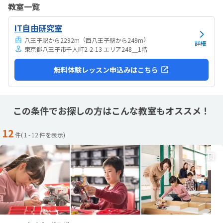
教室一覧
IT自由研究室
（
）
八王子駅から2292m
西八王子駅から249m
詳細
東京都八王子市千人町2-2-13 エリア248＿1階
無料体験レッスン申込みはこちら
この条件でお探しの方はこんな教室もオススメ！
12
件(
1
-
12
件を表示)