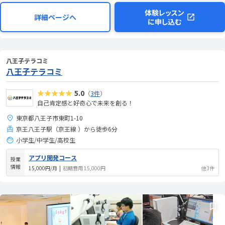
体験レッスン
詳細ページへ
に申し込む
八王子テラコミ
八王子テラコミ
★★★★★
5.0
（
3件
）
自己肯定感と好奇心で未来を創る！
東京都八王子市東町1-10
京王八王子駅（京王線 ）から徒歩6分
小学生/中学生/高校生
アプリ開発コース
授業
情報
15,000円/月
|
初期費用 15,000円
他3件