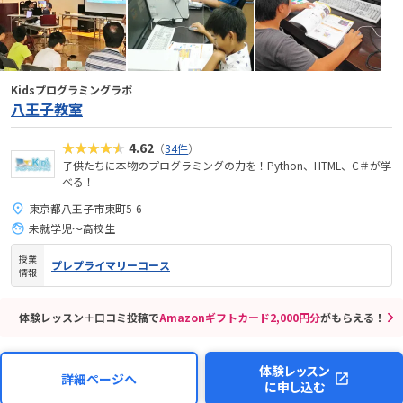
Kidsプログラミングラボ
八王子教室
★★★★★
4.62
（
34件
）
子供たちに本物のプログラミングの力を！Python、HTML、C＃が学
べる！
東京都八王子市東町5-6
未就学児～高校生
授業
プレプライマリーコース
情報
体験レッスン＋口コミ投稿で
Amazonギフトカード2,000円分
がもらえる！
体験レッスン
詳細ページへ
に申し込む