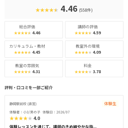
学びを通して、子どもたちは未来を生き抜くための土台をし
4.46
★★★★★
(558件)
っかりと築くことができます。ここでは、デジタネプログラ
ミング教室の魅力や、どんなコースで学べるのかを、分かり
やすくご紹介していきますね。
総合評価
講師の評価
4.46
4.59
★★★★★
★★★★★
カリキュラム・教材
教室外の環境
4.45
4.09
★★★★★
★★★★★
教室の雰囲気
料金
4.31
3.78
★★★★★
★★★★★
評判・口コミを一部ご紹介
体験生
静岡駅前校 (直営)
体験者：小3/男の子
体験日：2026/07
★★★★★
4.0
体験レッスンを通じて、講師のきめ細やかな指...