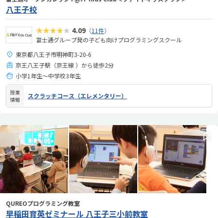
八王子校
★★★★★
4.09
（
11件
）
富士通グループ発の子ども向けプログラミングスクール
東京都八王子市明神町3-20-6
京王八王子駅（京王線 ）から徒歩2分
小学1年生〜中学校3年生
授業
スクラッチコース（エレメンタリー）
情報
QUREOプログラミング教室
早稲田育英ゼミナール 八王子三小前教室