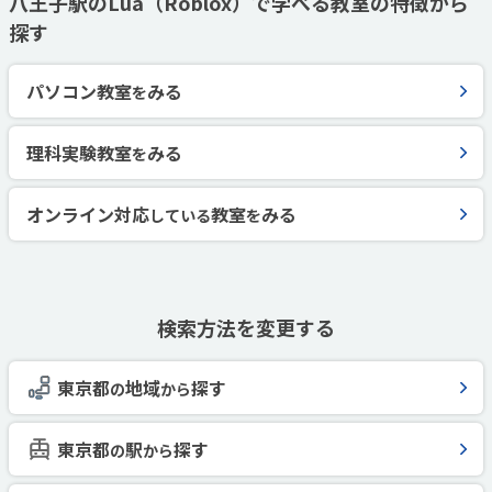
八王子駅のLua（Roblox）で学べる教室の特徴から
探す
パソコン教室
みる
を
理科実験教室
みる
を
オンライン対応
教室
みる
している
を
検索方法を変更する
東京都
地域
探す
の
から
東京都
駅
探す
の
から