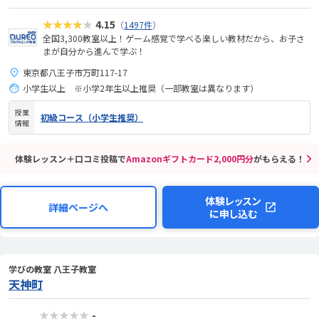
★★★★★
4.15
（
1497件
）
全国3,300教室以上！ゲーム感覚で学べる楽しい教材だから、お子さ
まが自分から進んで学ぶ！
東京都八王子市万町117-17
小学生以上 ※小学2年生以上推奨（一部教室は異なります）
授業
初級コース（小学生推奨）
情報
体験レッスン＋口コミ投稿で
Amazonギフトカード2,000円分
がもらえる！
体験レッスン
詳細ページへ
に申し込む
学びの教室 八王子教室
天神町
★★★★★
-