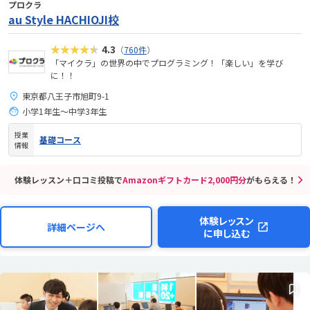
プロクラ
au Style HACHIOJI校
★★★★★
4.3
（
760件
）
「マイクラ」の世界の中でプログラミング！「楽しい」を学び
に！！
東京都八王子市旭町9-1
小学1年生～中学3年生
授業
基礎コース
情報
体験レッスン＋口コミ投稿で
Amazonギフトカード2,000円分
がもらえる！
体験レッスン
詳細ページへ
に申し込む