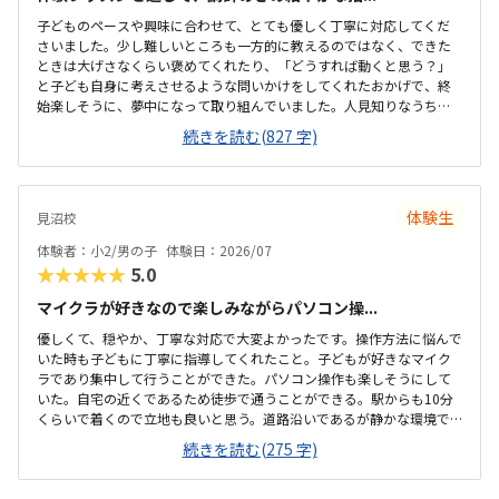
子どものペースや興味に合わせて、とても優しく丁寧に対応してくだ
さいました。少し難しいところも一方的に教えるのではなく、できた
ときは大げさなくらい褒めてくれたり、「どうすれば動くと思う？」
と子ども自身に考えさせるような問いかけをしてくれたおかげで、終
始楽しそうに、夢中になって取り組んでいました。人見知りなうちの
子もすぐに緊張がほぐれ、安心して楽しく学べたと感じています。子
続きを読む(827 字)
どもが大好きなロブロックスの世界を舞台にしているため、最初から
最後まで高いモチベーションで取り組めていました。ただ遊ぶだけで
なく、ゲームを作るというプロセスを通じて、自然とプログラミング
の基礎や論理的思考力が学べるカリキュラムになっていて素晴らしい
体験生
見沼校
と感じました。自分の思い描いた動きが画面上にすぐに反映される仕
組みも、子どもの「もっと作りたい」という意欲をを引き出すのにぴ
体験者：小2/男の子
体験日：2026/07
ったりだと思いました。最寄り駅から近く、大通りを通...
★★★★★
5.0
マイクラが好きなので楽しみながらパソコン操...
優しくて、穏やか、丁寧な対応で大変よかったです。操作方法に悩んで
いた時も子どもに丁寧に指導してくれたこと。子どもが好きなマイク
ラであり集中して行うことができた。パソコン操作も楽しそうにして
いた。自宅の近くであるため徒歩で通うことができる。駅からも10分
くらいで着くので立地も良いと思う。道路沿いであるが静かな環境で
子どもも落ち着いて集中して授業を受けることができた。プログラミ
続きを読む(275 字)
ングは高いイメージですが、月2回ということもあり、お手頃に通いや
すい金額であると思った。子どもが発言したことを肯定する姿勢で関
わってくれたこと。先生が優しくて穏やかであった。