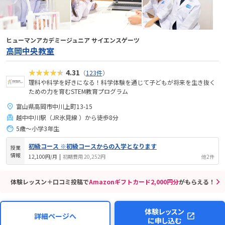
ヒューマンアカデミージュニア サイエンスゲーツ
高岡中央教室
★★★★★
4.31
（
123件
）
理科や科学を好きになる！科学体験を通じて子どもが将来を生き抜く
ための力を育むSTEM教育プログラム
富山県高岡市中川上町13-15
越中中川駅（JR氷見線 ）から徒歩8分
5歳〜小学3年生
初級コース ※初級コースからの入学となります
授業
情報
12,100円/月
|
初期費用 20,252円
他2件
体験レッスン＋口コミ投稿で
Amazonギフトカード2,000円分
がもらえる！
体験レッスン
詳細ページへ
に申し込む