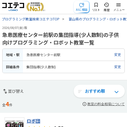
AIに相談
リスト
履歴
メニュー
プログラミング教室検索コエテコTOP
富山県のプログラミング・ロボット教
2026/08/07(金) 版
急患医療センター前駅の集団指導(少人数制)の子供
向けプログラミング・ロボット教室一覧
地域・駅
急患医療センター前駅
変更
詳細条件
集団指導(少人数制)
変更
並び替え
4
教室の料金相場について
全
件
ロボ団