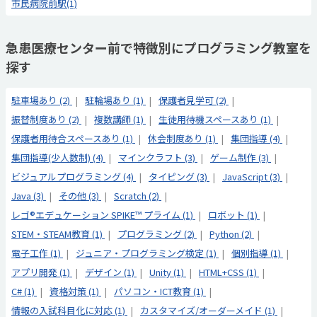
市民病院前駅(1)
急患医療センター前で特徴別にプログラミング教室を
探す
駐車場あり (2)
駐輪場あり (1)
保護者見学可 (2)
振替制度あり (2)
複数講師 (1)
生徒用待機スペースあり (1)
保護者用待合スペースあり (1)
休会制度あり (1)
集団指導 (4)
集団指導(少人数制) (4)
マインクラフト (3)
ゲーム制作 (3)
ビジュアルプログラミング (4)
タイピング (3)
JavaScript (3)
Java (3)
その他 (3)
Scratch (2)
レゴ®エデュケーション SPIKE™ プライム (1)
ロボット (1)
STEM・STEAM教育 (1)
プログラミング (2)
Python (2)
電子工作 (1)
ジュニア・プログラミング検定 (1)
個別指導 (1)
アプリ開発 (1)
デザイン (1)
Unity (1)
HTML+CSS (1)
C# (1)
資格対策 (1)
パソコン・ICT教育 (1)
情報の入試科目化に対応 (1)
カスタマイズ/オーダーメイド (1)