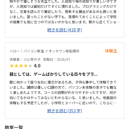
穏やかで優しそうな先生でした。人見知り場所見知りが激しい子です
が、人見知りは最初だけですぐに慣れました。プログラミングだけで
なく、文章を読んだり筆記したり、発表する機会があるのも良いと思
いました。習ったことがない字でも、見慣れておくことによって学校
の授業でも役に立つのではないかかなと思います。駅から近くてショ
ッピングモールの中にあるので便利です。車で来ても授業分の駐車券
続きを読む(418 字)
は付けてくれるそうです。ドコモショップ内なので音が気になるかと
思いましたが、扉を閉めればそんなに気になりませんでした。一面ガ
ラスなので程よい解放感で授業の様子が見れます。プログラミング教
室としてはこれくらいかな、という印象です。教材はマイクラなので
体験生
ハロー！パソコン教室 イオンタウン新船橋校
プライベートでも使えるからいいかな、と思ってます。学校で使って
いるパソコンはタッチパネルタイプなので、キーボードは打てるかな
体験者：小2/男の子
体験日：2026/07
と心配でしたが、すぐに慣れました。コマンド１つでた...
★★★★★
4.0
親としては、ゲームばかりしている日々をプラ...
壁に向かって座り左右に衝立があるため、子供も集中して体験できて
いました。講師は優しい口調の方で、パソコン未体験の息子でも難な
く楽しめたようです。コースの説明がわかりやすかったですが、何が
向いてるかはやってみないとわからないな、と思いました。他施設の
体験もする予定でしたが、小学校とスーパーに近いので、こちらに決
めました。息子はゲーミングチェアに初めて座れて嬉しかったようで
続きを読む(353 字)
す。開放的というよりは、落ち着いて楽しめるところが、息子には合
っていそうです。少し高いなという印象ですが、自宅のパソコンから
も利用できるとの事なので、やる気次第では納得できそうだなと思い
教室一覧
ました。日頃はSwitchで、マイクラやぽこあポケモンで建築を楽しん