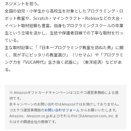
ネジメントを担う。
全国の幼児・小学生から高校生を対象としたプログラミング・ロ
ボット教室や、Scratch・マインクラフト・Robloxなどの大会・
イベント取材経験も豊富。自身もプログラミングスクールの卒業
生という立場を活かし、生徒や保護者目線での丁寧な取材を行っ
ている。
主な取材記事に「『日本一プログラミング教室を訪ねた男』に聞
く、我が子にピッタリの教室選び」（リセマム）や「プログラミ
ング力を『VUCA時代』生き抜く武器に」（東洋経済）などがあ
る。
※ Amazonギフトカードキャンペーンはコエテコ運営事務局による提
供です。
本キャンペーンのお問い合わせはAmazonではお受けしておりません。
コエテコ運営事務局の
お問い合わせフォーム
からお願いいたします。
Amazon、Amazon.co.jpおよびそれらのロゴはAmazon.com, Inc. ま
たはその関連会社の商標です。