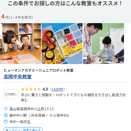
この条件でお探しの方はこんな教室もオススメ！
4
件(
1
-
4
件を表示)
ヒューマンアカデミージュニアロボット教室
高岡中央教室
★★★★★
4.5
（
1689件
）
学びに驚きと感動を！ロボットで子どもの個性を引き出し創造力を
育む
富山県高岡市中川上町13-15
越中中川駅（JR氷見線 ）から徒歩8分
年中～高校生
オンライン／自宅で学べる