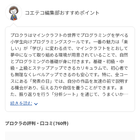
コエテコ編集部おすすめポイント
プロクラはマインクラフトの世界でプログラミングを学べる
小学生向けプログラミングスクールです。一番の魅力は「楽
しい」が「学び」に変わる点で、マインクラフトをとおして
夢中になって取り組める環境が用意されていることで、自然
とプログラミングの基礎が身に付きます。基礎・初級・中
級・上級とステップアップできるカリキュラムで、初心者で
も無理なくレベルアップできるのも安心です。特に、全コー
スにある「発表の日」では、自分の作品を友達の前で説明す
る機会があり、伝える力や自信を養うことができます。ま
た、振り返りを行う「分析シート」を通じて、うまくいかな
かった点をどう改善するかを考える習慣が身に付くのも特徴
続きを読む
です。さらに、講師は子どもたちの答えを引き出すコーチン
グ型指導を採用。自分で考え、解決する力を育みます。全国
600以上の教室で展開され、初めてでも安心して参加できる
プロクラの評判・口コミ(760件)
無料体験も実施中。遊びながら未来につながる力を育てられ
る、今注目のプログラミング教室です。