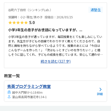
です。
通塾生
谷町六丁目校（シンキングLab.）
受講時：小2~現在/男の子
投稿日：2026/05/25
★★★★★
5.0
小学3年生の息子がお世話になっていますが、...
小学3年生の息子が通っていますが、毎回授業をとても楽しみにしてい
ます。先生方が子どもの目線でわかりやすく教えてくださるので、自
然と興味を持ちながら学べているようです。授業のあとには「今日は
こんなゲームを作った！」「次はもっとすごいのを作りたい！」と嬉
しそうに話してくれ、子どもの成長を感じています。安心して通わせ
られる教室です。段階的に学べるので、プログラミングが初めての子
続きを読む(327 字)
でも安心して取り組めています。教室は通いやすい場所にあり、安心
して通わせることができています。教室内は明るく清潔感があり、子
どもが安心して過ごせる雰囲気です。パソコンや設備も整っていて、集
教室一覧
中して学習に取り組めている。授業内容や子どもの満足度を考える
と、料金設定には満足しています。
秀英プログラミング教室
越中大門駅から1840m
詳細
富山県高岡市蓮花寺134-1