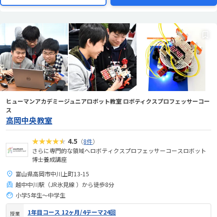
ヒューマンアカデミージュニアロボット教室 ロボティクスプロフェッサーコー
ス
高岡中央教室
★★★★★
4.5
（
8件
）
さらに専門的な領域へロボティクスプロフェッサーコースロボット
博士養成講座
富山県高岡市中川上町13-15
越中中川駅（JR氷見線 ）から徒歩8分
小学5年生～中学生
1年目コース 12ヶ月/4テーマ24回
授業