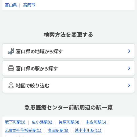
富山県
高岡市
検索方法を変更する
富山県
地域
探す
の
から
富山県
駅
探す
の
から
地図
絞り込む
で
急患医療センター前駅周辺の駅一覧
坂下町駅(3)
広小路駅(6)
片原町駅(4)
末広町駅(5)
志貴野中学校前駅(1)
高岡駅駅(6)
越中中川駅(11)