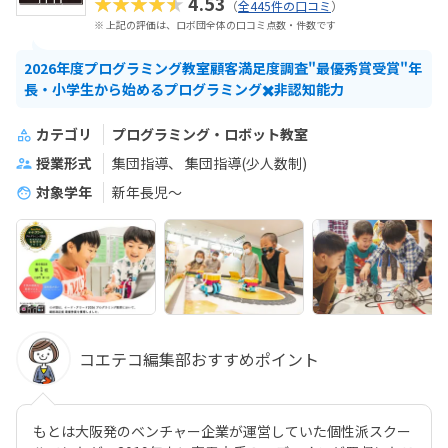
★★★★★
4.53
（
全445件の口コミ
）
※ 上記の評価は、ロボ団全体の口コミ点数・件数です
2026年度プログラミング教室顧客満足度調査"最優秀賞受賞"年
長・小学生から始めるプログラミング✖️非認知能力
カテゴリ
プログラミング・ロボット教室
授業形式
集団指導
集団指導(少人数制)
対象学年
新年長児〜
コエテコ編集部おすすめポイント
もとは大阪発のベンチャー企業が運営していた個性派スクー