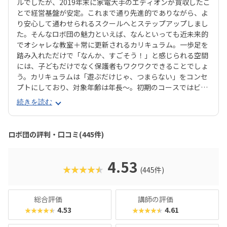
ルでしたが、2019年末に家電大手のエディオンが買収したこ
とで経営基盤が安定。これまで通り先進的でありながら、よ
り安心して通わせられるスクールへとステップアップしまし
た。そんなロボ団の魅力といえば、なんといっても近未来的
でオシャレな教室＋常に更新されるカリキュラム。一歩足を
踏み入れただけで「なんか、すごそう！」と感じられる空間
には、子どもだけでなく保護者もワクワクできることでしょ
う。カリキュラムは「遊ぶだけじゃ、つまらない」をコンセ
プトにしており、対象年齢は年長〜。初期のコースではビジ
ュアルプログラミング言語のScratch（スクラッチ）で学
続きを読む
び、徐々にステップアップしてPython（パイソン）へと発
展していきます。間口は広く設けながら、ロボコンへの出場
者も多数輩出している実力派スクールです。ロボットは貸し
ロボ団の評判・口コミ(445件)
出し制なので、教材費がかからないのも魅力。通塾するごと
にポイントが貯まり、「銀行」に預けて増やすと文房具や教
材と交換できるシステムなど、「あきんど」らしいユニーク
4.53
★★★★★
(445件)
な工夫も光ります。コラボイベントも盛んで、JAXA「はやぶ
さ2」とコラボしたイベントでは、保護者（主にパパ）まで
ヒートアップ！あの手この手で子どもの関心を引き付けてく
総合評価
講師の評価
れるスクールです。モダンな雰囲気や最先端の科学トピック
4.53
4.61
★★★★★
★★★★★
に惹かれる保護者におすすめといえるでしょう。