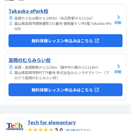
でいます。担当の方と相談して今回のコースが向いてるんじゃないか
Takaoka ePark校
と勧められました。
（
）
高岡やぶなみ駅から2409m
末広町駅から152m
詳細
富山県高岡市御旅屋町101番地 御旅屋セリオ6階 Takaoka ePa
rk内
無料体験レッスン申込みはこちら
高岡のむらみらい校
（
）
高岡・高岡駅駅から2238m
越中中川駅から1118m
詳細
富山県高岡市野村779番地 株式会社みらいラボラトリー（プ
ロクラ高岡のむらみらい校）
無料体験レッスン申込みはこちら
Tech for elementary
★★★★★
5.0
（
全3件の口コミ
）