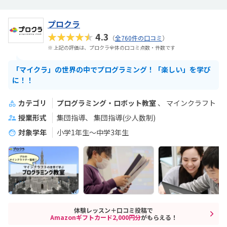
プロクラ
★★★★★
4.3
（
全760件の口コミ
）
※ 上記の評価は、プロクラ全体の口コミ点数・件数です
「マイクラ」の世界の中でプログラミング！「楽しい」を学び
に！！
カテゴリ
プログラミング・ロボット教室
マインクラフト
授業形式
集団指導
集団指導(少人数制)
対象学年
小学1年生～中学3年生
体験レッスン＋口コミ投稿で
Amazonギフトカード2,000円分
がもらえる！