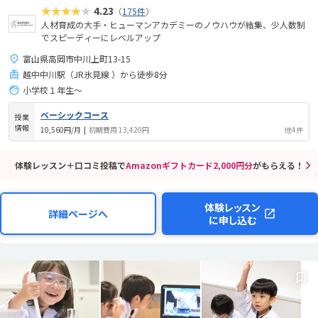
★★★★★
4.23
（
175件
）
人材育成の大手・ヒューマンアカデミーのノウハウが結集、少人数制
でスピーディーにレベルアップ
富山県高岡市中川上町13-15
越中中川駅（JR氷見線 ）から徒歩8分
小学校１年生〜
ベーシックコース
授業
情報
10,560円/月
|
初期費用 13,420円
他4件
体験レッスン＋口コミ投稿で
Amazonギフトカード2,000円分
がもらえる！
体験レッスン
詳細ページへ
に申し込む