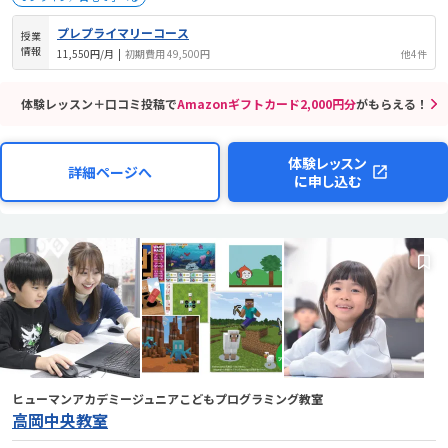
プレプライマリーコース
授業
情報
11,550円/月
|
初期費用 49,500円
他4件
体験レッスン＋口コミ投稿で
Amazonギフトカード2,000円分
がもらえる！
体験レッスン
詳細ページへ
に申し込む
ヒューマンアカデミージュニアこどもプログラミング教室
高岡中央教室