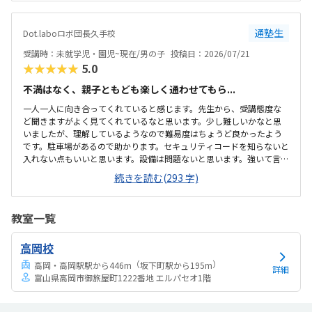
実していて面白そうな内容でした。
通塾生
Dot.laboロボ団長久手校
受講時：未就学児・園児~現在/男の子
投稿日：2026/07/21
★★★★★
5.0
不満はなく、親子ともども楽しく通わせてもら...
一人一人に向き合ってくれていると感じます。先生から、受講態度な
ど聞きますがよく見てくれているなと思います。少し難しいかなと思
いましたが、理解しているようなので難易度はちょうど良かったよう
です。駐車場があるので助かります。セキュリティコードを知らないと
入れない点もいいと思います。設備は問題ないと思います。強いて言え
ば、机がもう少し広かったらいいかなとは思います。購入しなければ
続きを読む(293 字)
ならない教材などが、今のところ別途に必要なわけではないので、料
金は妥当かと思います。やる気がある、本人がやりたくて来ている子
が多い点が良い環境だと思います。カリキュラムも楽しいみたいです。
教室一覧
今のところありません。
高岡校
（
）
高岡・高岡駅駅から446m
坂下町駅から195m
詳細
富山県高岡市御旅屋町1222番地 エルパセオ1階