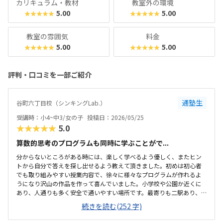
カリキュラム・教材
教室外の環境
5.00
5.00
★★★★★
★★★★★
教室の雰囲気
料金
5.00
5.00
★★★★★
★★★★★
評判・口コミを一部ご紹介
通塾生
谷町六丁目校（シンキングLab.）
受講時：小4~中3/女の子
投稿日：2026/05/25
★★★★★
5.0
算数的思考のプログラムも同時に学ぶことがで...
分からないところがある時には、楽しく学べるよう優しく、またヒン
トから自分で答えを探し出せるよう教えて頂きました。初めは初心者
でも取り組みやすい授業内容で、徐々に様々なプログラムが作れるよ
うになり沢山の作品を作って喜んでいました。小学校や公園か近くに
あり、人通りも多く安全で通いやすい場所です。最寄りも二駅あり、
便利です。普段会うことのない他の学校や別の学年のお友達もでき、ま
続きを読む(252 字)
た設備も綺麗で毎週楽しみに通っていました。一般的にプログラミン
グ教室は高いイメージがありましだ、こちらは少人数制でしかも安い