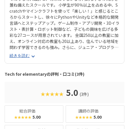
兼ね備えたスクールです。 小学生が90％以上を占める中、S
cratchやマインクラフトを使って「楽しい！」と感じるとこ
ろからスタートし、徐々にPythonやUnityなど本格的な開発
言語へとステップアップ。ゲーム制作・アプリ開発・3Dイラ
スト・表計算・ロボット制御など、子どもの興味を広げる多
彩な27コースが用意されています。 全国250以上の教室に加
え、オンライン対応の教室も20以上あり、住んでいる地域を
問わず学習できるのも強み。さらに、ジュニア・プログラミ
ング検定などで多数の合格者を輩出しており、子どもたち
続きを読む
の“自信”や“目標達成の経験”をサポートしてくれます。単な
る「習い事」にとどまらず、夢や進路を描く力が自然と育ま
れる学び場です。
Tech for elementaryの評判・口コミ(3件)
5.0
★★★★★
(3件)
総合評価
講師の評価
5.00
5.00
★★★★★
★★★★★