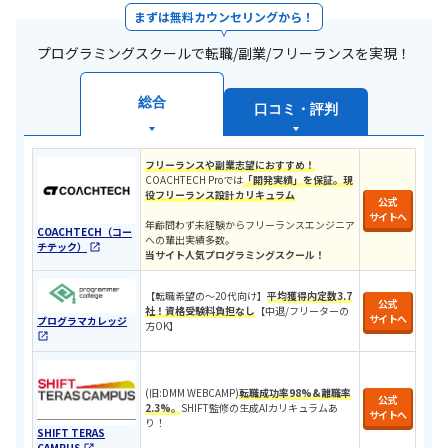
まずは無料カウンセリングから！
プログラミングスクールで転職/副業/フリーランスを実現！
総合
口コミ・評判
フリーランスや副業志望におすすめ！
COACHTECH Proでは
「開発実績」を保証。現
役フリーランス設計カリキュラ
ム
公式
サイトへ
年齢問わず未経験からフリーランスエンジニア
COACHTECH（コー
への輩出実績多数。
チテック）
当サイト人気プログラミングスクール！
​​【転職希望の〜20代向け】
平均獲得内定数3.7
公式
社！
資格受験料負担なし
【中退/
フリーターの
サイトへ
プログラマカレッジ
方OK
】
​(旧:DMM WEBCAMP)​
転職成功率98%&離職率
公式
2.3%。
SHIFT監修の生成AIカリキュラムあ
サイトへ
り！
SHIFT TERAS
CAMPUS