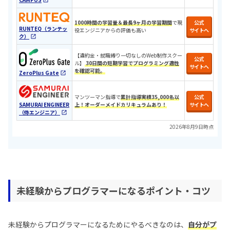
1000時間の学習量＆最長9ヶ月の学習期間
で現
公式
RUNTEQ（ランテッ
役エンジニアからの評価も高い
サイトへ
ク）
【違約金・就職縛り一切なしのWeb制作スクー
公式
ル】
30日間の短期学習でプログラミング適性
サイトへ
を確認可能。
ZeroPlus Gate
マンツーマン指導で
累計指導実績35,000名以
公式
SAMURAI ENGINEER
上！オーダーメイドカリキュラムあり！
サイトへ
（侍エンジニア）
2026年8月9日時点
未経験からプログラマーになるポイント・コツ
未経験からプログラマーになるためにやるべきなのは、
自分がプ