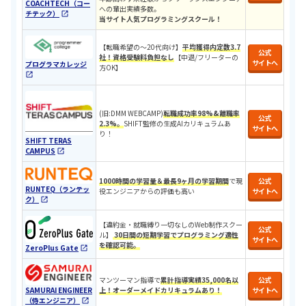
COACHTECH（コー
への輩出実績多数。
チテック）
当サイト人気プログラミングスクール！
​​【転職希望の〜20代向け】
平均獲得内定数3.7
公式
社！
資格受験料負担なし
【中退/
フリーターの
サイトへ
プログラマカレッジ
方OK
】
​(旧:DMM WEBCAMP)​
転職成功率98%&離職率
公式
2.3%。
SHIFT監修の生成AIカリキュラムあ
サイトへ
り！
SHIFT TERAS
CAMPUS
1000時間の学習量＆最長9ヶ月の学習期間
で現
公式
RUNTEQ（ランテッ
役エンジニアからの評価も高い
サイトへ
ク）
【違約金・就職縛り一切なしのWeb制作スクー
公式
ル】
30日間の短期学習でプログラミング適性
サイトへ
を確認可能。
ZeroPlus Gate
マンツーマン指導で
累計指導実績35,000名以
公式
SAMURAI ENGINEER
上！オーダーメイドカリキュラムあり！
サイトへ
（侍エンジニア）