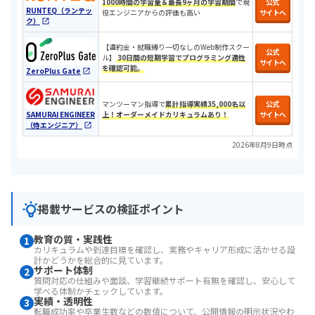
1000時間の学習量＆最長9ヶ月の学習期間
で現
公式
RUNTEQ（ランテッ
役エンジニアからの評価も高い
サイトへ
ク）
【違約金・就職縛り一切なしのWeb制作スクー
公式
ル】
30日間の短期学習でプログラミング適性
サイトへ
を確認可能。
ZeroPlus Gate
マンツーマン指導で
累計指導実績35,000名以
公式
SAMURAI ENGINEER
上！オーダーメイドカリキュラムあり！
サイトへ
（侍エンジニア）
2026年8月9日時点
掲載サービスの検証ポイント
教育の質・実践性
1
カリキュラムや到達目標を確認し、実務やキャリア形成に活かせる設
計かどうかを総合的に見ています。
サポート体制
2
質問対応の仕組みや面談、学習継続サポート有無を確認し、安心して
学べる体制かチェックしています。
実績・透明性
3
転職成功率や卒業生数などの数値について、公開情報の明示状況やわ