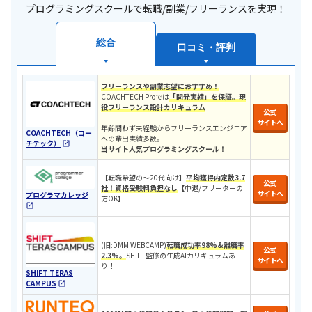
プログラミングスクールで転職/副業/フリーランスを実現！
総合
口コミ・評判
フリーランスや副業志望におすすめ！
COACHTECH Proでは
「開発実績」を保証。現
役フリーランス設計カリキュラ
ム
公式
サイトへ
年齢問わず未経験からフリーランスエンジニア
COACHTECH（コー
への輩出実績多数。
チテック）
当サイト人気プログラミングスクール！
​​【転職希望の〜20代向け】
平均獲得内定数3.7
公式
社！
資格受験料負担なし
【中退/
フリーターの
サイトへ
プログラマカレッジ
方OK
】
​(旧:DMM WEBCAMP)​
転職成功率98%&離職率
公式
2.3%。
SHIFT監修の生成AIカリキュラムあ
サイトへ
り！
SHIFT TERAS
CAMPUS