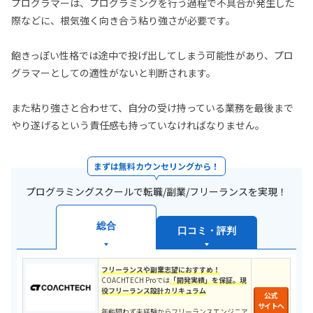
プログラマーは、プログラミングを行う過程で不具合が発生した
際などに、根気強く向き合う粘り強さが必要です。
飽きっぽい性格では途中で投げ出してしまう可能性があり、プロ
グラマーとしての適性がないと判断されます。
また粘り強さと合わせて、自分の受け持っている業務を最後まで
やり遂げるという責任感も持っていなければなりません。
まずは無料カウンセリングから！
プログラミングスクールで転職/副業/フリーランスを実現！
総合
口コミ・評判
フリーランスや副業志望におすすめ！
COACHTECH Proでは
「開発実績」を保証。現
役フリーランス設計カリキュラ
ム
公式
サイトへ
年齢問わず未経験からフリーランスエンジニア