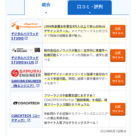
総合
口コミ・評判
1994年創業&卒業生9万人以上で安心のWeb
公式
デザインスクール。
マイナビワークスとのコラ
サイトへ
デジタルハリウッド
ボで独自の就職支援が魅力。
STUDIO
制作会社のノウハウが魅力！
在学中に実案件へ
公式
挑戦可能
＆マンツーマンの添削あり。通学も選
サイトへ
デジタルハリウッド
べる
STUDIO by LIG
現役デザイナーのマンツーマン指導で自分のペ
公式
ースで学習可能。
質問し放題で案件獲得サポー
SAMURAI ENGINEER
サイトへ
トもあり！
（侍エンジニア）
フリーランスや副業志望におすすめ！
COACHTECH Proでは
「開発実績」を保証。現
役フリーランス設計カリキュラ
ム
公式
サイトへ
年齢問わず未経験からフリーランスエンジニア
COACHTECH（コー
への輩出実績多数。
チテック）
当サイト人気プログラミングスクール！
2026年8月7日時点