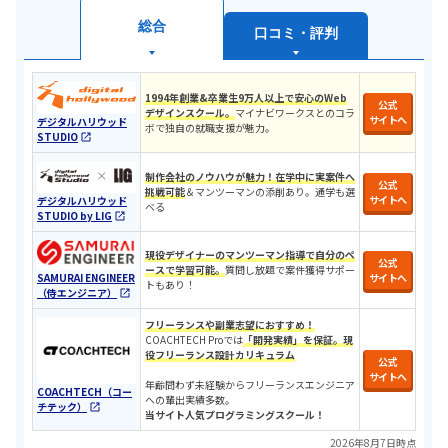
総合
口コミ・評判
1994年創業&卒業生9万人以上で安心のWeb
公式
デザインスクール。
マイナビワークスとのコラ
サイトへ
デジタルハリウッド
ボで独自の就職支援が魅力。
STUDIO
制作会社のノウハウが魅力！
在学中に実案件へ
公式
挑戦可能
＆マンツーマンの添削あり。通学も選
サイトへ
デジタルハリウッド
べる
STUDIO by LIG
現役デザイナーのマンツーマン指導で自分のペ
公式
ースで学習可能。
質問し放題で案件獲得サポー
SAMURAI ENGINEER
サイトへ
トもあり！
（侍エンジニア）
フリーランスや副業志望におすすめ！
COACHTECH Proでは
「開発実績」を保証。現
役フリーランス設計カリキュラ
ム
公式
サイトへ
年齢問わず未経験からフリーランスエンジニア
COACHTECH（コー
への輩出実績多数。
チテック）
当サイト人気プログラミングスクール！
2026年8月7日時点