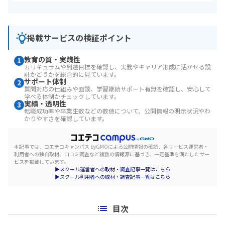
掲載サービスの検証ポイント
教育の質・実践性
1
カリキュラムや到達目標を確認し、実務やキャリア形成に活かせる設
計かどうかを総合的に見ています。
サポート体制
2
質問対応の仕組みや面談、学習継続サポート有無を確認し、安心して
学べる体制かチェックしています。
実績・透明性
3
転職成功率や卒業生数などの数値について、公開情報の明示状況やわ
かりやすさを確認しています。
本記事では、コエテコキャンパス byGMOによる公開情報の確認、各サービス運営者・
利用者への独自取材、口コミ調査など複数の情報源に基づき、一定基準を満たしたサー
ビスを掲載しています。
▶スクール運営者への取材・調査記事一覧はこちら
▶スクール利用者への取材・調査記事一覧はこちら
目次