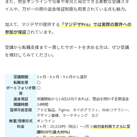
また、完全オンラインで仕事や育児と両立できる柔軟な受講スタ
イルや、万が一の際の返金保証制度も用意されている点も魅力。
加えて、マジデザが提供する
「マジデザPro」では実際の案件への
参加が保証
されています。
受講から転職支援まで一貫したサポートを求める方は、ぜひ受講
を検討してみてください。
受講期間
3ヶ月・6ヶ月・9ヶ月から選択
転職支援
〇
ポートフォリオ開
〇
発
返金保証
受講開始から14日以内であれば、理由を問わず全額返金
開講時間
24時間
習得可能言語
アドビ製品、Figma、タイポグラフィ、Webリテラシー、
デザイン基礎、マーケティング など
教室/授業形式
オンライン
料金
3ヶ月：20,020円（税込）～/月
※給付金利用でさらに受
講料OFF(最大80%)