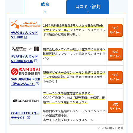
総合
口コミ・評判
1994年創業&卒業生9万人以上で安心のWeb
公式
デザインスクール。
マイナビワークスとのコラ
サイトへ
デジタルハリウッド
ボで独自の就職支援が魅力。
STUDIO
制作会社のノウハウが魅力！
在学中に実案件へ
公式
挑戦可能
＆マンツーマンの添削あり。通学も選
サイトへ
デジタルハリウッド
べる
STUDIO by LIG
現役デザイナーのマンツーマン指導で自分のペ
公式
ースで学習可能。
質問し放題で案件獲得サポー
SAMURAI ENGINEER
サイトへ
トもあり！
（侍エンジニア）
フリーランスや副業志望におすすめ！
COACHTECH Proでは
「開発実績」を保証。現
役フリーランス設計カリキュラ
ム
公式
サイトへ
年齢問わず未経験からフリーランスエンジニア
COACHTECH（コー
への輩出実績多数。
チテック）
当サイト人気プログラミングスクール！
2026年8月7日時点