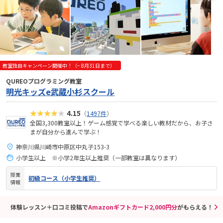
教室独自キャンペーン開催中！（~ 8月31日まで）
QUREOプログラミング教室
明光キッズe武蔵小杉スクール
★★★★★
4.15
（
1497件
）
全国3,300教室以上！ゲーム感覚で学べる楽しい教材だから、お子さ
まが自分から進んで学ぶ！
神奈川県川崎市中原区中丸子153-3
小学生以上 ※小学2年生以上推奨（一部教室は異なります）
授業
初級コース（小学生推奨）
情報
体験レッスン＋口コミ投稿で
Amazonギフトカード2,000円分
がもらえる！