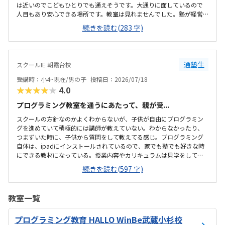
は近いのでこどもひとりでも通えそうです。大通りに面しているので
人目もあり安心できる場所です。教室は見れませんでした。塾が経営
しているとのことで塾の方の教室は少し覗けました。建物自体が古い
続きを読む(283 字)
感じでした。週1で15,000円は高いように思いました。もう少し回数を
増やしてもらうか、下げてもらえると助かります。説明してくれた方
はとても説明がわかりやすく、こどもに寄り添ってくださいました。
通塾生
スクールIE 朝霞台校
受講時：小4~現在/男の子
投稿日：2026/07/18
★★★★★
4.0
プログラミング教室を通うにあたって、親が受...
スクールの方針なのかよくわからないが、子供が自由にプログラミン
グを進めていて積極的には講師が教えていない。わからなかったり、
つまずいた時に、子供から質問をして教えてる感じ。プログラミング
自体は、ipadにインストールされているので、家でも塾でも好きな時
にできる教材になっている。授業内容やカリキュラムは見学をしてい
ないので子供の話だが、積極的に講師が教えていないみたい。月1回は
続きを読む(597 字)
プログラミングで作ったものを発表すると聞いていたが、実施してな
いみたい。駅からは徒歩ですぐ来れる距離で、一本道だから迷うこと
なく来れるので立地は良いと思います。駐車場はないので、車の送迎
教室一覧
は路上駐車になります。駐輪スペースはあるので子供一人でも近い人
なら行けると思います。奥の方まで覗いたことはないので詳しくはわ
プログラミング教育 HALLO WinBe武蔵小杉校
からないが、入り口や教室の内装は奇麗だと思います。気軽に入りや