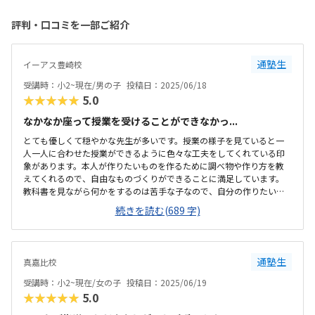
評判・口コミを一部ご紹介
通塾生
イーアス豊崎校
受講時：小2~現在/男の子
投稿日：2025/06/18
★★★★★
5.0
なかなか座って授業を受けることができなかっ...
とても優しくて穏やかな先生が多いです。授業の様子を見ていると一
人一人に合わせた授業ができるように色々な工夫をしてくれている印
象があります。本人が作りたいものを作るために調べ物や作り方を教
えてくれるので、自由なものづくりができることに満足しています。
教科書を見ながら何かをするのは苦手な子なので、自分の作りたいも
のを作れるようにサポートしていただく体制がとても良いと思いま
続きを読む(689 字)
す。商業施設の中なので、駐車場等も心配ありません。毎回の送り迎
えは大変ですが、ついでに買い物ができるのでいいかなと思います。
一番は子供一人で通える環境があるといいですね。教室はとても広く
て綺麗です。教室の隣に保護者スペースと小さな遊び場があるので、
通塾生
真嘉比校
妹を遊ばせたりしています。ノートパソコンもたくさんあるので、学
ぶ環境として不足はないのかなと思います。パソコンを使うことがで
受講時：小2~現在/女の子
投稿日：2025/06/19
きるのでこのくらいの値段はするのかなと思います。安い...
★★★★★
5.0