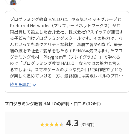
プログラミング教育 HALLO は、やる気スイッチグループと
Preferred Networks（プリファードネットワークス）が共
同出資して設立した合弁会社、株式会社YPスイッチが運営す
る子ども向けプログラミングスクールです。その魅力は、な
んといっても高クオリティな教材。深層学習やAIなど、最先
端の技術で社会に変革をもたらすPFNが本気で手掛けたプロ
グラミング教材「Playgram™（プレイグラム）」で学べる
のは「プログラミング教育 HALLO」ならではの魅力と言え
るでしょう。スマホゲームのような見た目と操作感で子ども
が楽しく進めていける一方、最終的には実戦レベルのプログ
ラミングスキルが身につく「Playgram」には、まるでマイ
続きを読む
ンクラフト（マイクラ）のように3D空間をデザインできるモ
ードも。子どもの創造性と技術力、そのどちらも高めていけ
るスクールをお探しのご家庭にぴったりのスクールです。ま
プログラミング教育 HALLOの評判・口コミ(326件)
た、運営元のやる気スイッチグループといえば、子どもの性
格や学習タイプを見極める「個性診断テスト（ETS）」も有
名。学習計画や講師とのマッチングに使われるそうで、「教
4.3
★★★★★
(326件)
材はいいけど、先生との相性が……」なんてトラブルも極力
防ぎます。入り口は楽しく、奥行きはどこまでも！ぜひお近