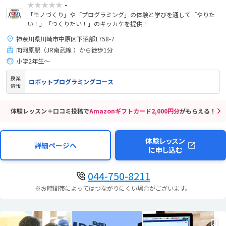
★★★★★
-
「モノづくり」や「プログラミング」の体験と学びを通して「やりた
い！」「つくりたい！」のキッカケを提供！
神奈川県川崎市中原区下沼部1758-7
向河原駅（JR南武線 ）から徒歩1分
小学2年生〜
授業
ロボットプログラミングコース
情報
体験レッスン＋口コミ投稿で
Amazonギフトカード2,000円分
がもらえる！
体験レッスン
詳細ページへ
に申し込む
044-750-8211
※お時間帯によってはつながりにくい場合がございます。