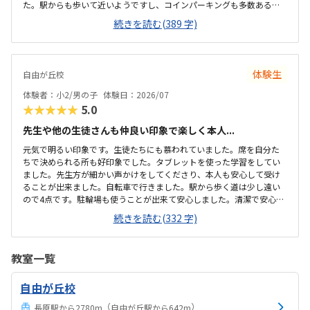
た。駅からも歩いて近いようですし、コインパーキングも多数あるエ
リアですので、不便はないかと思います。文化センターの一室でした
続きを読む(389 字)
が、待ち合いスペースも広く、受付の方もとても親切で特段問題あり
ません。相場を把握しておりませんが、他の習い事と比較しても妥当
な価格設定だと思います。先生がとても親切で優しい方でしたので、
安心できる環境かと思います。先生がとても優しく、安心して取り組
体験生
自由が丘校
めたようでした。保護者から見てもきちんと説明をしてくださり、他
のプログラミング教室とも比較されてくださいとおっしゃっていたの
体験者：小2/男の子
体験日：2026/07
で、その点も有り難く思いました。
★★★★★
5.0
先生や他の生徒さんも仲良い印象で楽しく本人...
元気で明るい印象です。生徒たちにも慕われていました。席を自分た
ちで決められる所も好印象でした。タブレットを使った学習をしてい
ました。先生方が細かい声かけをしてくださり、本人も安心して受け
ることが出来ました。自転車で行きました。駅から歩く道は少し遠い
ので4点です。駐輪場も使うことが出来て安心しました。清潔で安心し
ました。明るい雰囲気で、生徒たち自身も仲良い印象をうけました。
続きを読む(332 字)
机椅子も設備が整っていました。料金は他のプログラミング教室と同
じくらいかなという印象ですが教室開放（3時間半ほど）があるのでお
得感があります。親としては、清潔な教室と楽しそうなクラスの様子
教室一覧
に安心しました。子どもとしては、自分がやりたいようにプログラム
を組ませてくれて楽しそうにしていました。
自由が丘校
（
）
長原駅から2780m
自由が丘駅から642m