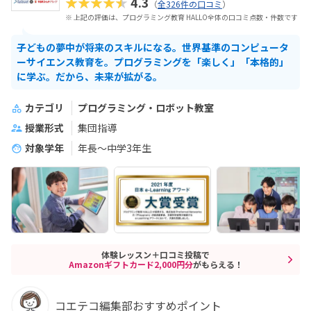
★★★★★
4.3
（
全326件の口コミ
）
※ 上記の評価は、プログラミング教育 HALLO全体の口コミ点数・件数です
子どもの夢中が将来のスキルになる。世界基準のコンピュータ
ーサイエンス教育を。プログラミングを「楽しく」「本格的」
に学ぶ。だから、未来が拡がる。
カテゴリ
プログラミング・ロボット教室
授業形式
集団指導
対象学年
年長～中学3年生
体験レッスン＋口コミ投稿で
Amazonギフトカード2,000円分
がもらえる！
コエテコ編集部おすすめポイント