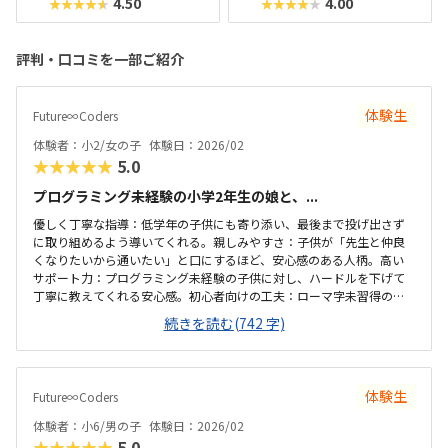
4.50
4.00
★★★★★
★★★★★
評判・口コミを一部ご紹介
体験生
Future∞Coders
体験者：小2/女の子
体験日：2026/02
★★★★★
5.0
​プログラミング未経験の小学2年生の娘と、...
​優しく丁寧な指導：低学年の子供にも寄り添い、最後まで投げ出さず
に取り組めるよう導いてくれる。​親しみやすさ：子供が「先生と仲良
くなりたいから通いたい」と口にするほど、安心感のある人柄。​高い
サポート力：プログラミング未経験の子供に対し、ハードルを下げて
丁寧に教えてくれる安心感。初心者向けの工夫：ローマ字未習得の低
学年でも、日本語で操作できる「Scratch」から無理なく始められる。​
続きを読む(742 字)
興味を引く内容：子供に人気の「マインクラフト」を教材に取り入
れ、遊びながらマウスやキーボード操作を習得できる。​段階的なステ
ップ：プログラミングの基礎からハードウェアの扱いまで、学習のハ
ードルを下げて自然に慣れていける構成。駅から近く便利だが、駐輪
体験生
Future∞Coders
場はあるのか不明。とりあえずビルの前に停めたものの、どこに置い
たら正解なのでしょうか？​低学年でも安心できる温かさ：先生が優し
体験者：小6/男の子
体験日：2026/02
く丁寧に寄り添ってくれるため、初...
★★★★★
5.0