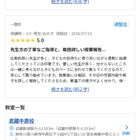
続きを読む(436 字)
りやすいと感じました。教室の場所も分かりやすく、安心して通えそ
うだと感じました。周辺環境も落ち着いていて、送迎もしやすい印象
でした。アットホームな雰囲気で、広さは大きくなかったですが初め
てでも緊張せずに参加できる環境が良かったです。決して安い金額で
通塾生
一関校
はありませんが、授業内容やサポートを考えると妥当だと感じまし
た。先生が子どものペースに合わせて丁寧に声を掛けてくださり、安
受講時：小2~現在/女の子
投稿日：2026/07/15
心して体験できました。子どもも楽しそうに取り組み、積...
★★★★★
5.0
先生方の丁寧なご指導と、毎回詳しい授業報告...
比較的若い先生が多く、子どもの気持ちに寄り添いながら柔軟に指導
してくださっている印象です。優しい先生が多く、分からないところ
は一緒に考えながら子どものペースに合わせて教えてくださるので、
安心して取り組めています。授業後には毎回、その日の学習内容や様
子を詳しく報告してくださるため、教室での様子がよく分かり、保護
者としても安心しています。ゲーム感覚で楽しみながらプログラミン
続きを読む(852 字)
グを学べる教材で、子どもも達成感を感じながら取り組めています。
難しい場面では苦戦することもありますが、自分で見直したり先生と
一緒に考えたりしながらクリアできる内容になっていると感じます。
教室一覧
無料駐車場があり、普段は送迎しやすく便利です。ただ、市の公共施
設内にあるため、イベントや催事がある日は駐車場が満車になること
武蔵中原校
があります。それ以外は特に不便なく通えています。市の公共施設内の
会議室を利用した教室ですが、施設内は清潔で、トイ...
（
）
武蔵新城駅から1503m
武蔵中原駅から353m
詳細
神奈川県川崎市中原区下小田中2丁目1-18 宝永興業中原ビル 1
F