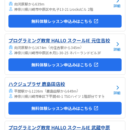
すい感じがします。ひとそれぞれになってしまい...
向河原駅から639m
詳細
神奈川県川崎市中原区中丸子13-21 Lrocksビル 2階
無料体験レッスン申込みはこちら
プログラミング教育 HALLO スクールIE 元住吉校
（
）
向河原駅から1674m
元住吉駅から345m
詳細
神奈川県川崎市中原区木月1-30-25 ネバーランドビル3F
無料体験レッスン申込みはこちら
ハクジュプラザ 鹿島田店校
（
）
平間駅から1236m
鹿島田駅から649m
詳細
神奈川県川崎市幸区下平間40-1 TSOハイツ 1階部分です☝️
無料体験レッスン申込みはこちら
プログラミング教育 HALLO スクールIE 武蔵中原