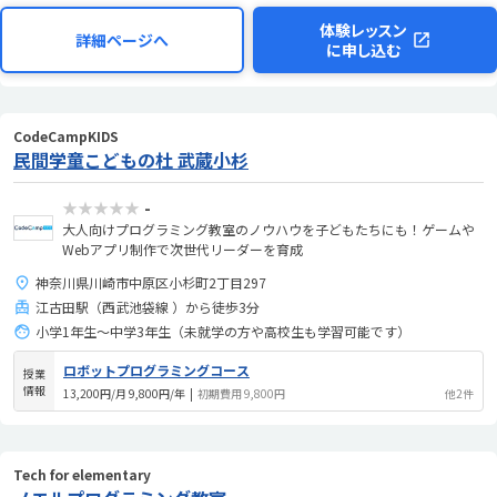
体験レッスン
詳細ページへ
に申し込む
CodeCampKIDS
民間学童こどもの杜 武蔵小杉
★★★★★
-
大人向けプログラミング教室のノウハウを子どもたちにも！ゲームや
Webアプリ制作で次世代リーダーを育成
神奈川県川崎市中原区小杉町2丁目297
江古田駅（西武池袋線 ）から徒歩3分
小学1年生〜中学3年生（未就学の方や高校生も学習可能です）
ロボットプログラミングコース
授業
情報
13,200円/月 9,800円/年
|
初期費用 9,800円
他2件
Tech for elementary