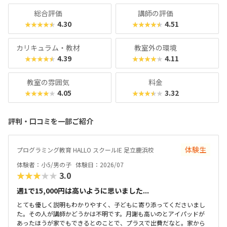
くの教室に足を運んでみてくださいね。
総合評価
講師の評価
4.30
4.51
★★★★★
★★★★★
カリキュラム・教材
教室外の環境
4.39
4.11
★★★★★
★★★★★
教室の雰囲気
料金
4.05
3.32
★★★★★
★★★★★
評判・口コミを一部ご紹介
体験生
プログラミング教育 HALLO スクールIE 足立鹿浜校
体験者：小5/男の子
体験日：2026/07
★★★★★
3.0
週1で15,000円は高いように思いました...
とても優しく説明もわかりやすく、子どもに寄り添ってくださいまし
た。その人が講師かどうかは不明です。月謝も高いのとアイパッドが
あったほうが家でもできるとのことで、プラスで出費だなと。家から