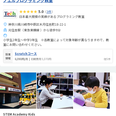
ノエルプログラミング教室
★★★★★
5.0
（
3件
）
日本最大規模の実績があるプログラミング教室
神奈川県川崎市中原区木月住吉町18-22-1
元住吉駅（東急東横線 ）から徒歩9分
小学生2年生～中学3年生 ※各教室によって対象年齢が異なりますので、教
室にお問い合わせください。
Scratchコース
授業
情報
6,090円/月
|
初期費用 5,070円
他5件
STEM Academy Kids