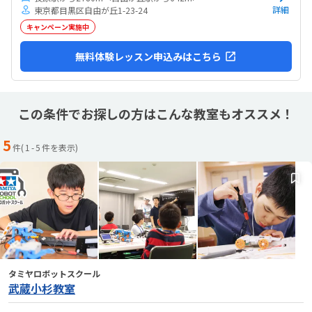
詳細
東京都目黒区自由が丘1-23-24
キャンペーン実施中
無料体験レッスン申込みはこちら
この条件でお探しの方はこんな教室もオススメ！
5
件(
1
-
5
件を表示)
タミヤロボットスクール
武蔵小杉教室