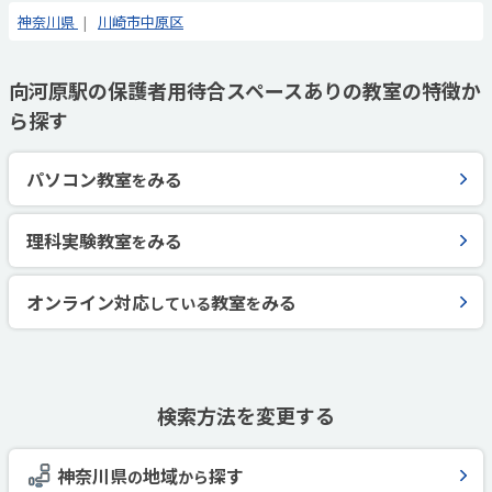
神奈川県
川崎市中原区
向河原駅の保護者用待合スペースありの教室の特徴か
ら探す
パソコン教室
みる
を
理科実験教室
みる
を
オンライン対応
教室
みる
している
を
検索方法を変更する
神奈川県
地域
探す
の
から