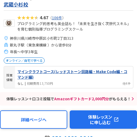
武蔵小杉校
★★★★★
4.67
（
106件
）
プログラミング的思考も英会話も！「未来を生き抜く次世代スキル」
を育む個別指導プログラミングスクール
神奈川県川崎市中原区小杉町2丁目313
新丸子駅（東急東横線 ）から徒歩8分
年長～中学3年生
オンライン／自宅で学べる
マインクラフトコース(レッドストーン回路編・Make Code編・コ
授業
マンド編)
情報
なし
|
初期費用 13,750円
他4件
体験レッスン＋口コミ投稿で
Amazonギフトカード2,000円分
がもらえる！
体験レッスン
詳細ページへ
に申し込む