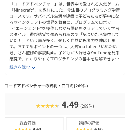
「コードアドベンチャー」は、世界中で愛される人気ゲーム
「Minecraft®」を教材にした、今注目のプログラミング学習
コースです。サバイバル生活や建築で子どもたちが夢中にな
るマインクラフトの世界を舞台に、プログラムでロボッ
ト“エージェント”を操作しながら課題をクリアしていく学習
スタイル。遊び感覚で進められるので「気づいたら集中して
いた！」という声が多く、楽しく自然に思考力を伸ばせま
す。おすすめポイントの一つは、人気YouTuber「いぬたぬ
き」さん監修の解説動画。子どもが大好きなYouTubeを見る
感覚で、わかりやすくプログラミングの基本を理解できま
す。さらに現場講師のコーチングが加わる「ダブルティーチ
続きを読む
ング」で、つまずいても安心。教材はわかりやすさと見やす
さに徹底的にこだわり、初心者でも無理なく学べる工夫が随
所に盛り込まれています。カリキュラムは初級からゲーム開
コードアドベンチャーの評判・口コミ(269件)
発クラスまで段階的に用意されており、マウス操作から始め
て、繰り返し処理・条件分岐、配列や関数、さらにはJavaSc
riptのテキストプログラミングまで体系的に学べます。長く
4.49
★★★★★
(269件)
続けても飽きないよう壮大なワールドやストーリーが展開さ
れる点も魅力です。プログラミング必修化や大学入試での情
報科目導入など、教育現場でますます重要視される「プログ
総合評価
講師の評価
ラミング的思考」。コードアドベンチャーなら、お子様が夢
4.49
4.66
★★★★★
★★★★★