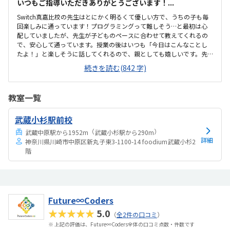
いつもご指導いただきありがとうございます！...
Switch真嘉比校の先生はとにかく明るくて優しい方で、うちの子も毎
回楽しみに通っています！プログラミングって難しそう…と最初は心
配していましたが、先生が子どものペースに合わせて教えてくれるの
で、安心して通っています。授業の後はいつも「今日はこんなことし
たよ！」と楽しそうに話してくれるので、親としても嬉しいです。先
生がしっかり子どもの個性を見てくれているのが伝わってきて、とて
続きを読む(842 字)
もありがたいです。いつもありがとうございます。ただ教えるだけでな
く、考える力や発想力も育ててくれる内容で、学びながら自然と集中
力もついてきたように感じます。難しいところも先生が丁寧にフォロ
教室一覧
ーしてくれるので、つまずいても「もう一回やってみよう！」という
気持ちで前向きに取り組めているのがすごいです。プログラミング初
武蔵小杉駅前校
心者の子でも安心して始められる授業内容だと思います。おもろまち
駅からも近く、無料駐車場もあるので送り迎え...
（
）
武蔵中原駅から1952m
武蔵小杉駅から290m
詳細
神奈川県川崎市中原区新丸子東3-1100-14 foodium武蔵小杉2
階
Future∞Coders
★★★★★
5.0
（
全2件の口コミ
）
※ 上記の評価は、Future∞Coders全体の口コミ点数・件数です