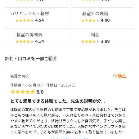
中になれる環境で、将来に直結する力をしっかり育めます。
カリキュラム・教材
教室外の環境
4.54
4.00
★★★★★
★★★★★
教室の雰囲気
料金
4.14
3.89
★★★★★
★★★★★
評判・口コミを一部ご紹介
体験生
名護大南校
体験者：小5/男の子
体験日：2026/06
★★★★★
5.0
とても満足できる体験でした。先生の説明が分...
体験前の案内から当日の対応まで丁寧で安心感がありました。先生は
子どもの様子をよく見ながら、一人ひとりのペースに合わせて分かり
やすく教えてくださり、終始リラックスした雰囲気で、子どもも楽し
みながら学べていたのが印象的でした。大好きなマインクラフトを使
って学べるので、子どもが自然と興味を持って取り組めていました。
遊びの延長のような感覚でプログラミングに触れられる内容で、分か