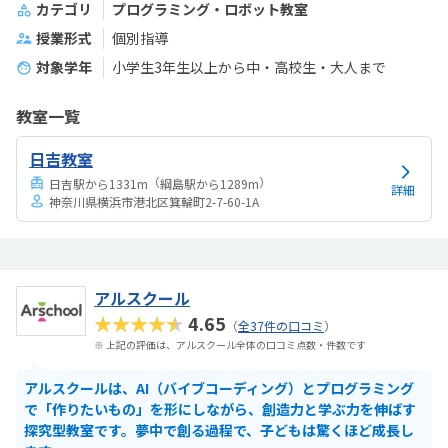
カテゴリ
プログラミング・ロボット教室
授業形式
個別指導
対象学年
小学生3年生以上から中・高校生・大人まで
教室一覧
日吉教室
（
）
日吉駅から1331m
綱島駅から1289m
詳細
神奈川県横浜市港北区箕輪町2-7-60-1A
アルスクール
★★★★★
4.65
（
全37件の口コミ
）
※ 上記の評価は、アルスクール全体の口コミ点数・件数です
アルスクールは、AI（バイブコーディング）とプログラミング
で「作りたいもの」を形にしながら、創造力と学ぶ力を伸ばす
探究型教室です。夢中で創る過程で、子どもは驚くほど成長し