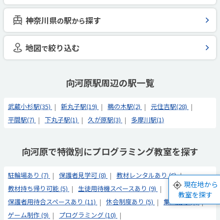
神奈川県
駅
探す
の
から
地図
絞り込む
で
向河原駅周辺の駅一覧
武蔵小杉駅(35)
新丸子駅(19)
鵜の木駅(2)
元住吉駅(28)
平間駅(7)
下丸子駅(1)
久が原駅(3)
多摩川駅(1)
向河原で特徴別にプログラミング教室を探す
駐輪場あり (7)
保護者見学可 (8)
教材レンタルあり (6)
現在地から
教材持ち帰り可能 (5)
生徒用待機スペースあり (9)
教室を探す
保護者用待合スペースあり (11)
休会制度あり (5)
集団指導 (6)
ゲーム制作 (9)
プログラミング (10)