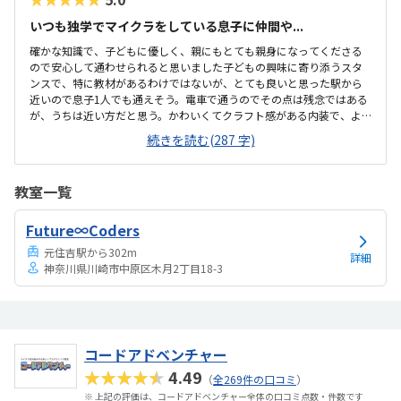
いつも独学でマイクラをしている息子に仲間や...
確かな知識で、子どもに優しく、親にもとても親身になってくださる
ので安心して通わせられると思いました子どもの興味に寄り添うスタ
ンスで、特に教材があるわけではないが、とても良いと思った駅から
近いので息子1人でも通えそう。電車で通うのでその点は残念ではある
が、うちは近い方だと思う。かわいくてクラフト感がある内装で、よ
かったです。パソコンのスペックが一定以上あり良かったです妥当か
続きを読む(287 字)
なと思います。比較したことはないので感覚的な回答ですが、他に良
いところがないので払う価値はあると思います同じ趣味の子ども達が
いるので友達ができそう。親以外の大人と接点が持てる。好きなこと
教室一覧
に打ち込める。
Future∞Coders
元住吉駅から302m
詳細
神奈川県川崎市中原区木月2丁目18-3
コードアドベンチャー
★★★★★
4.49
（
全269件の口コミ
）
※ 上記の評価は、コードアドベンチャー全体の口コミ点数・件数です